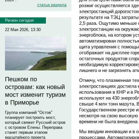
статьи раздела
розжиг осуществляется зде
электростанций дорогостоя
результате на ТЭЦ затраты
Регион сегодня
2,5 раза. Ощутимо меньше 
электростанции на окружаю
22 Мая 2026, 13:30
энергоблока, на котором у
автоматизирован полностью
щита управления с помощью
отображает на дисплее гор
остаточных продуктов сгор
необходимую корректировку
лишнего и не загрязнять ат
Пешком по
Отмечу, что плазменная тех
электростанциях достигла
островам: как новый
использования в КНР и в Ре
мост изменит туризм
используют на 430 энергоб
в Приморье
свыше 4 млн тонн мазута. В
Государственном реестре из
Группа компаний "Остов"
несмотря на свою высокую
планирует построить мост,
времени не была внедрена 
который свяжет Русский остров
с островом Елены. Переправа
Мы вводим инновации и в о
станет первым этапом
процессами. Автоматизиро
масштабного проекта