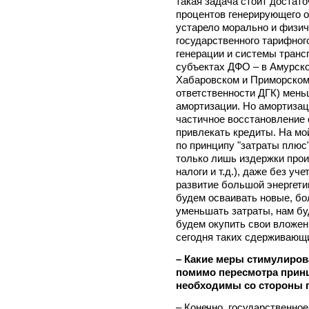
такая задача стоит достато
процентов генерирующего о
устарело морально и физич
государственного тарифног
генерации и системы транс
субъектах ДФО – в Амурско
Хабаровском и Приморском 
ответственности ДГК) меньш
амортизации. Но амортизац
частичное восстановление
привлекать кредиты. На м
по принципу "затраты плюс
только лишь издержки прои
налоги и т.д.), даже без у
развитие большой энергети
будем осваивать новые, бо
уменьшать затраты, нам б
будем окупить свои вложен
сегодня таких сдерживающ
– Какие меры стимулиров
помимо пересмотра прин
необходимы со стороны г
– Конечно, государственно