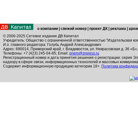
о компании
|
свежий номер
|
проект ДК
|
реклама
|
архи
© 2000-2025 Сетевое издание ДВ Капитал
Учредитель: Общество с ограниченной ответственностью "Издательская ко
И.о. главного редактора: Голубь Андрей Александрович
Адрес: 690014, Приморский край, г. Владивосток, ул. Некрасовская д. 36 «Б»
Телефоны: +7 (423) 245-04-85; Email:
priem@zrpress.ru
Регистрационный номер и дата принятия решения о регистрации: серия Эл
надзору в сфере связи, информационных технологий и массовых коммуник
Содержит информационную продукцию категории 18+.
Политика конфиден