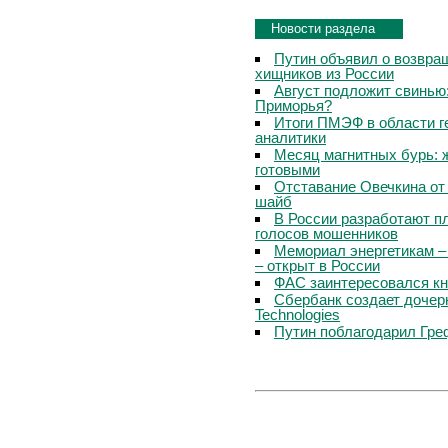
Новости раздела
Путин объявил о возвращ
хищников из России
Август подложит свинью:
Приморья?
Итоги ПМЭФ в области г
аналитики
Месяц магнитных бурь: 
готовыми
Отставание Овечкина от 
шайб
В России разработают п
голосов мошенников
Мемориал энергетикам –
– открыт в России
ФАС заинтересовался кн
Сбербанк создает дочер
Technologies
Путин поблагодарил Гре