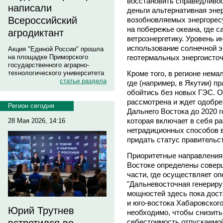
восстановить справедливо
написали
деньги альтернативная эне
Всероссийский
возобновляемых энергоресу
на побережье океана, где с
агродиктант
ветроэнергетику. Уровень и
использование солнечной э
Акция "Единой России" прошла
геотермальных энергоисточ
на площадке Приморского
государственного аграрно-
Кроме того, в регионе нема
технологического университета
статьи раздела
где (например, в Якутии) пр
обойтись без новых ГЭС. О
рассмотрена и ждет одобре
Регион сегодня
Дальнего Востока до 2020 г
которая включает в себя р
28 Мая 2026, 14:16
нетрадиционных способов в
придать статус правительс
Приоритетные направления 
Востоке определены соверш
части, где осуществляет 
"Дальневосточная генерир
мощностей здесь пока дост
и юго-востока Хабаровского
Юрий Трутнев
необходимо, чтобы снизить
себестоимость отпускаемой