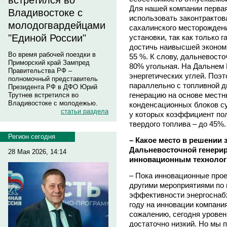
встретился во
Для нашей компании перва
Владивостоке с
использовать законтрактов
молодогвардейцами
сахалинского месторожден
"Единой России"
установки, так как только 
достичь наивысшей эконом
Во время рабочей поездки в
55 %. К слову, дальневосто
Приморский край Зампред
80% угольная. На Дальнем
Правительства РФ –
энергетических углей. Поэт
полномочный представитель
параллельно с топливной 
Президента РФ в ДФО Юрий
генерацию на основе местн
Трутнев встретился во
Владивостоке с молодежью.
конденсационных блоков су
статьи раздела
у которых коэффициент пол
твердого топлива – до 45%.
Регион сегодня
– Какое место в решении 
Дальневосточной генери
28 Мая 2026, 14:14
инновационным техноло
– Пока инновационные про
другими мероприятиями по
эффективности энергоснабж
году на инновации компани
сожалению, сегодня уровен
достаточно низкий. Но мы п