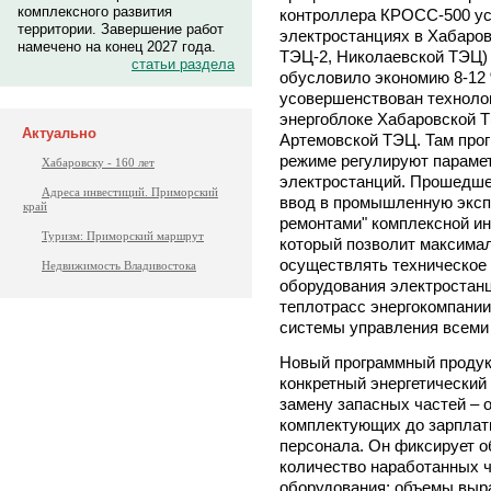
комплексного развития
контроллера КРОСС-500 ус
территории. Завершение работ
электростанциях в Хабаров
намечено на конец 2027 года.
ТЭЦ-2, Николаевской ТЭЦ) 
статьи раздела
обусловило экономию 8-12 
усовершенствован технолог
энергоблоке Хабаровской Т
Актуально
Артемовской ТЭЦ. Там про
режиме регулируют параме
Хабаровску - 160 лет
электростанций. Прошедше
Адреса инвестиций. Приморский
ввод в промышленную эксп
край
ремонтами" комплексной ин
Туризм: Приморский маршрут
который позволит максима
осуществлять техническое
Недвижимость Владивостока
оборудования электростанц
теплотрасс энергокомпании
системы управления всеми
Новый программный продукт
конкретный энергетический 
замену запасных частей – 
комплектующих до зарплаты
персонала. Он фиксирует о
количество наработанных 
оборудования; объемы выра