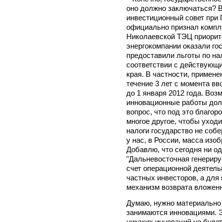
оно должно заключаться? В
инвестиционный совет при 
официально признал компл
Николаевской ТЭЦ приорите
энергокомпании оказали го
предоставили льготы по на
соответствии с действующ
края. В частности, примене
течение 3 лет с момента вв
до 1 января 2012 года. Во
инновационные работы дол
вопрос, что под это благор
многое другое, чтобы уходи
налоги государство не собе
у нас, в России, масса изоб
Добавлю, что сегодня ни о
"Дальневосточная генериру
счет операционной деятель
частных инвесторов, а для
механизм возврата вложен
Думаю, нужно материально
занимаются инновациями. Э
никаких инноваций не буде