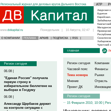
Региональный журнал для деловых кругов Дальнего Востока
АТР
Р
Амурская о
Бурятия
Еврейская 
Забайкаль
Камчатский
Магаданска
www.
dvkapital.ru
Понедельник
|
10 Августа, 02:47
|
Приморски
Республика
О КОМПАНИИ
РЕКЛАМА
АРХИВ
|
ПОДПИСКА
|
RSS
|
Сахалинска
Хабаровски
Чукотский 
главная
Р
Регион сегодня
Компании
Регион сегодня
Часовой пояс
Финансы
06.08 |
Тема номера
Рынки
"Единая Россия" получила
Мнение
Отрасль
первую строку в
избирательном бюллетене на
Проект ДК
Инновации
выборах в Госдуму
Регион сегодня
06.08 |
15 Февраля 2010, 10:00 |
Рег
Александр Щербаков держит
на контроле ситуацию с
Инновации: вопрос 