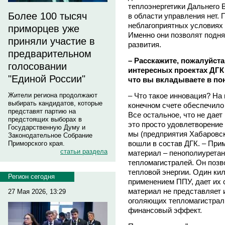
теплоэнергетики Дальнего В
Более 100 тысяч
в области управления нет. 
неблагоприятных условиях 
приморцев уже
Именно они позволят подня
приняли участие в
развития.
предварительном
– Расскажите, пожалуйста
голосовании
интересных проектах ДГК
"Единой России"
что вы вкладываете в по
– Что такое инновация? На 
Жители региона продолжают
выбирать кандидатов, которые
конечном счете обеспечил
представят партию на
Все остальное, что не дае
предстоящих выборах в
это просто удовлетворение 
Государственную Думу и
мы (предприятия Хабаровск
Законодательное Собрание
вошли в состав ДГК. – При
Приморского края.
статьи раздела
материал – пенополиуретан
тепломагистралей. Он позв
тепловой энергии. Один ки
Регион сегодня
применением ППУ, дает их 
материал не представляет 
27 Мая 2026, 13:29
оголяющих тепломагистрали
финансовый эффект.