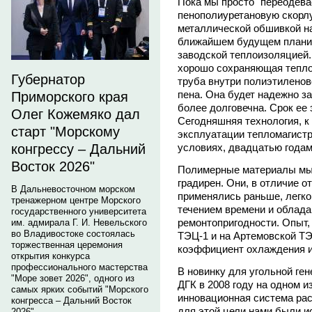
Пока мы просто "переодева
пенополиуретановую скорлу
металлической обшивкой на
ближайшем будущем планир
заводской теплоизоляцией. 
хорошо сохраняющая тепло 
Губернатор
труба внутри полиэтиленов
пена. Она будет надежно за
Приморского края
более долговечна. Срок ее 
Олег Кожемяко дал
Сегодняшняя технология, к
старт "Морскому
эксплуатации тепломагистр
условиях, двадцатью годам
конгрессу – Дальний
Восток 2026"
Полимерные материалы мы 
градирен. Они, в отличие о
В Дальневосточном морском
применялись раньше, легко
тренажерном центре Морского
течением времени и облад
государственного университета
ремонтопригодности. Опыт,
им. адмирала Г. И. Невельского
во Владивостоке состоялась
ТЭЦ-1 и на Артемовской ТЭ
торжественная церемония
коэффициент охлаждения и
открытия конкурса
профессионального мастерства
В новинку для угольной ге
"Море зовет 2026", одного из
ДГК в 2008 году на одном 
самых ярких событий "Морского
инновационная система рас
конгресса – Дальний Восток
для этой цели нами были и
2026".