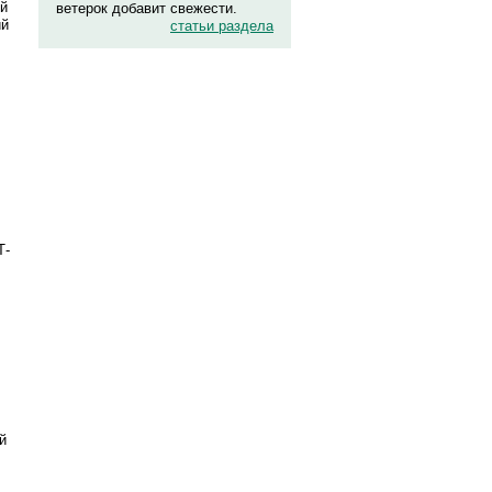
ой
ветерок добавит свежести.
ий
статьи раздела
Т-
й