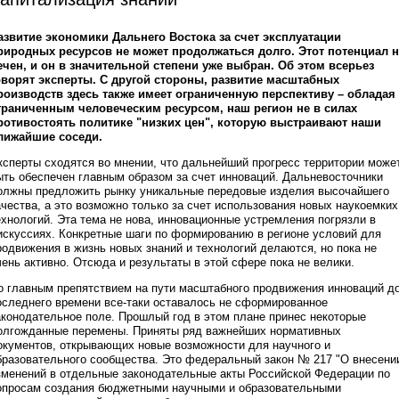
азвитие экономики Дальнего Востока за счет эксплуатации
риродных ресурсов не может продолжаться долго. Этот потенциал н
ечен, и он в значительной степени уже выбран. Об этом всерьез
оворят эксперты. С другой стороны, развитие масштабных
роизводств здесь также имеет ограниченную перспективу – обладая
граниченным человеческим ресурсом, наш регион не в силах
ротивостоять политике "низких цен", которую выстраивают наши
лижайшие соседи.
ксперты сходятся во мнении, что дальнейший прогресс территории може
ыть обеспечен главным образом за счет инноваций. Дальневосточники
олжны предложить рынку уникальные передовые изделия высочайшего
ачества, а это возможно только за счет использования новых наукоемких
ехнологий. Эта тема не нова, инновационные устремления погрязли в
искуссиях. Конкретные шаги по формированию в регионе условий для
родвижения в жизнь новых знаний и технологий делаются, но пока не
чень активно. Отсюда и результаты в этой сфере пока не велики.
о главным препятствием на пути масштабного продвижения инноваций д
оследнего времени все-таки оставалось не сформированное
аконодательное поле. Прошлый год в этом плане принес некоторые
олгожданные перемены. Приняты ряд важнейших нормативных
окументов, открывающих новые возможности для научного и
бразовательного сообщества. Это федеральный закон № 217 "О внесени
зменений в отдельные законодательные акты Российской Федерации по
опросам создания бюджетными научными и образовательными