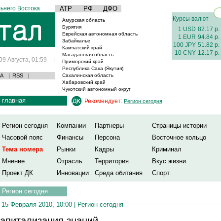
ьнего Востока
АТР
РФ
ДФО
Курсы валют
Амурская область
Бурятия
1 USD
82.17 р.
Еврейская автономная область
1 EUR
94.84 р.
Забайкалье
100 JPY
51.82 р.
Камчатский край
10 CNY
12.17 р.
Магаданская область
09 Августа, 01:59
|
Приморский край
Республика Саха (Якутия)
А
|
RSS
|
Сахалинская область
Хабаровский край
Чукотский автономный округ
главная
Рекомендует:
Регион сегодня
Регион сегодня
Компании
Партнеры
Страницы истории
Часовой пояс
Финансы
Персона
Восточное кольцо
Тема номера
Рынки
Кадры
Криминал
Мнение
Отрасль
Территория
Вкус жизни
Проект ДК
Инновации
Среда обитания
Спорт
Регион сегодня
15 Февраля 2010, 10:00 |
Регион сегодня
апитализация знаний