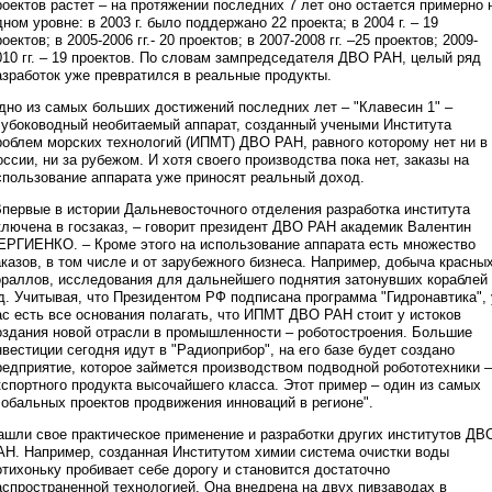
роектов растет – на протяжении последних 7 лет оно остается примерно 
дном уровне: в 2003 г. было поддержано 22 проекта; в 2004 г. – 19
оектов; в 2005-2006 гг.- 20 проектов; в 2007-2008 гг. –25 проектов; 2009-
010 гг. – 19 проектов. По словам зампредседателя ДВО РАН, целый ряд
азработок уже превратился в реальные продукты.
дно из самых больших достижений последних лет – "Клавесин 1" –
лубоководный необитаемый аппарат, созданный учеными Института
роблем морских технологий (ИПМТ) ДВО РАН, равного которому нет ни в
оссии, ни за рубежом. И хотя своего производства пока нет, заказы на
спользование аппарата уже приносят реальный доход.
Впервые в истории Дальневосточного отделения разработка института
ключена в госзаказ, – говорит президент ДВО РАН академик Валентин
ЕРГИЕНКО. – Кроме этого на использование аппарата есть множество
аказов, в том числе и от зарубежного бизнеса. Например, добыча красны
ораллов, исследования для дальнейшего поднятия затонувших кораблей
.д. Учитывая, что Президентом РФ подписана программа "Гидронавтика", 
ас есть все основания полагать, что ИПМТ ДВО РАН стоит у истоков
оздания новой отрасли в промышленности – роботостроения. Большие
нвестиции сегодня идут в "Радиоприбор", на его базе будет создано
редприятие, которое займется производством подводной робототехники –
кспортного продукта высочайшего класса. Этот пример – один из самых
лобальных проектов продвижения инноваций в регионе".
ашли свое практическое применение и разработки других институтов ДВ
АН. Например, созданная Институтом химии система очистки воды
отихоньку пробивает себе дорогу и становится достаточно
аспространенной технологией. Она внедрена на двух пивзаводах в