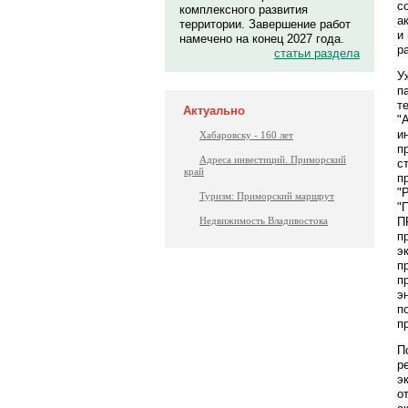
с
комплексного развития
а
территории. Завершение работ
и
намечено на конец 2027 года.
р
статьи раздела
У
п
т
Актуально
"
и
Хабаровску - 160 лет
п
Адреса инвестиций. Приморский
с
край
п
"
Туризм: Приморский маршрут
"
П
Недвижимость Владивостока
п
э
п
п
э
п
п
П
р
э
о