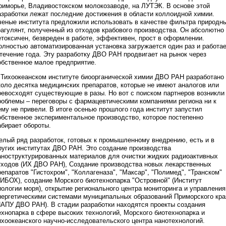
риморье, Владивостокском молокозаводе, на ЛУТЭК. В основе этой
азработки лежат последние достижения в области коллоидной химии.
ченые института предложили использовать в качестве фильтра природн
оагулянт, полученный из отходов крабового производства. Он абсолютно
етоксичен, безвреден в работе, эффективен, прост в оформлении.
олностью автоматизированная установка загружается один раз и работа
 течение года. Эту разработку ДВО РАН продвигает на рынок через
обственное малое предприятие.
 Тихоокеанском институте биоорганической химии ДВО РАН разработано
коло десятка медицинских препаратов, которые не имеют аналогов или
ревосходят существующие в разы. Но вот с поиском партнеров возникли
роблемы – переговоры с фармацевтическими компаниями региона ни к
ему не привели. В итоге осенью прошлого года институт запустил
обственное экспериментальное производство, которое постепенно
абирает обороты.
елый ряд разработок, готовых к промышленному внедрению, есть и в
ругих институтах ДВО РАН. Это создание производства
аноструктурированных материалов для очистки жидких радиоактивных
тходов (ИХ ДВО РАН), Создание производства новых лекарственных
репаратов "Гистохром", "Коллагеназа", "Максар", "Полимед", "Транском"
ТИБОХ), создание Морского биотехнопарка "Островной" (Институт
иологии моря), открытие регионального центра мониторинга и управления
нергетическими системами муниципальных образований Приморского кра
ИАПУ ДВО РАН). В стадии разработки находятся проекты создания
ехнопарка в сфере высоких технологий, Морского биотехнопарка и
ихоокеанского научно-исследовательского центра нанотехнологий.