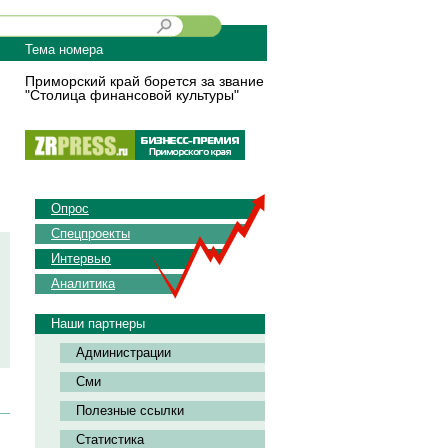
Тема номера
Приморский край борется за звание
"Столица финансовой культуры"
Опрос
Спецпроекты
Интервью
Аналитика
Наши партнеры
Администрации
Сми
Полезные ссылки
Статистика