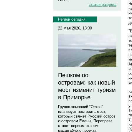
Н
статьи раздела
н
и
т
Регион сегодня
д
22 Мая 2026, 13:30
"
о
т
т
э
п
м
А
и
о
Пешком по
и
островам: как новый
к
мост изменит туризм
К
в
в Приморье
с
у
Группа компаний "Остов"
Т
планирует построить мост,
г
который свяжет Русский остров
7
с островом Елены. Переправа
К
станет первым этапом
(
масштабного проекта