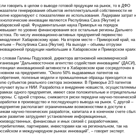
сли говорить в целом о выводе готовой продукции на рынок, то в ДФО
оказатели генерирования объектов интеллектуальной собственности не
полне коррелируют с показателями их использования. Лидерами затрат 
ехнологические инновации являются Республика Саха (Якутия) и
абаровский край. Фундаментальная наука Приморья на порядок
ревышает по уровню финансирования все остальные регионы Дальнего
остока. По числу инновационно-активных предприятий первенство
ринадлежит Хабаровскому краю. На втором месте – Приморский край, на
ретьем – Республика Саха (Якутия). На выходе – объемы отгрузки
нновационной продукции наибольшие в Хабаровском и Приморском краях
о словам Галины Подузовой, директора автономной некоммерческой
рганизации "Дальневосточное агентство содействия инновациям" (ДАСИ),
отенциал инновационной активности в Хабаровском крае сосредоточен в
сновном на предприятиях. "Около 50% выдаваемых патентов на
зобретения, полезные модели и промышленные образцы приходится на
олю субъектов реального сектора экономики. В Приморье 2/3 патентов
олучают вузы и НИИ. Разработка и внедрение новшеств, осуществляемы
 рамках одного предприятия, имеют свои положительные и отрицательны
тороны. С одной стороны, снижаются риски передачи научно-технической
азработки в производство и последующего вывода на рынок. С другой –
редприятие располагает ограниченными возможностями в доступе к
ынкам научно-технических разработок, капитала и в конечном счете сбыт
акое развитие затрудняет установление информационных,
роизводственных, финансовых и иных связей с разработчиками,
отребителями, партнерами, инвесторами как на региональном, так на
оссийском и международном рынках инноваций", – говорит эксперт.