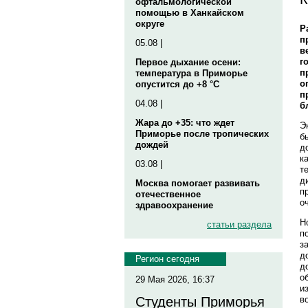
офтальмологической
помощью в Ханкайском
округе
Р
п
05.08 |
в
г
Первое дыхание осени:
п
температура в Приморье
о
опустится до +8 °C
п
04.08 |
б
Жара до +35: что ждет
Э
Приморье после тропических
б
дождей
д
к
03.08 |
т
д
Москва помогает развивать
п
отечественное
о
здравоохранение
Н
статьи раздела
п
з
д
Регион сегодня
д
о
29 Мая 2026, 16:37
и
в
Студенты Приморья