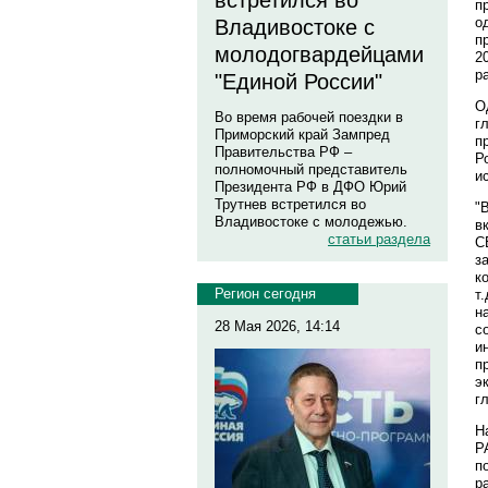
встретился во
п
о
Владивостоке с
пр
молодогвардейцами
2
р
"Единой России"
О
Во время рабочей поездки в
г
Приморский край Зампред
п
Правительства РФ –
Р
полномочный представитель
и
Президента РФ в ДФО Юрий
Трутнев встретился во
"
Владивостоке с молодежью.
в
статьи раздела
С
з
к
Регион сегодня
т
н
28 Мая 2026, 14:14
с
и
п
э
г
Н
Р
п
р