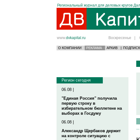
Региональный журнал для деловых кругов Дал
www.
dvkapital.ru
Воскресенье
|
О КОМПАНИИ
РЕКЛАМА
АРХИВ
|
ПОДПИСК
Регион сегодня
06.08 |
"Единая Россия" получила
первую строку в
избирательном бюллетене на
выборах в Госдуму
06.08 |
Александр Щербаков держит
на контроле ситуацию с
К