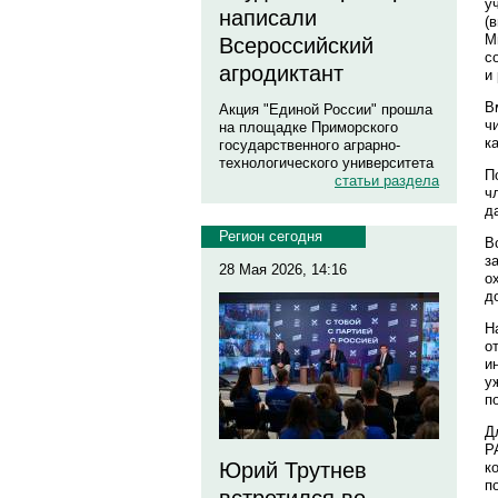
у
написали
(
М
Всероссийский
с
агродиктант
и
В
Акция "Единой России" прошла
ч
на площадке Приморского
к
государственного аграрно-
технологического университета
П
статьи раздела
ч
д
Регион сегодня
В
з
28 Мая 2026, 14:16
о
д
Н
о
и
у
п
Д
Р
Юрий Трутнев
к
п