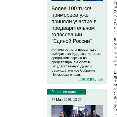
П
р
Более 100 тысяч
У
приморцев уже
к
н
приняли участие в
П
предварительном
в
с
голосовании
В
"Единой России"
о
п
Жители региона продолжают
п
выбирать кандидатов, которые
ч
представят партию на
с
предстоящих выборах в
н
Государственную Думу и
Законодательное Собрание
Ц
Приморского края.
д
статьи раздела
н
о
п
Регион сегодня
(
б
27 Мая 2026, 13:29
э
(
Т
Т