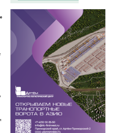
е
т
о
и