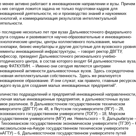
е менее активно работают в инновационном направлении и вузы. Причем
а них сегодня ложится задача не только подготовки кадров для
нновационной деятельности, но и производство знаний и наукоемких
ехнологий, и коммерциализация результатов интеллектуальной
еятельности.
В последние несколько лет при вузах Дальневосточного федерального
круга созданы и развиваются научно-образовательные и инновационно-
ехнологические центры, центры коллективного пользования, малые
ехнопарки, бизнес-инкубаторы и другие доступные для вузовского уровня
лементы инновационной инфраструктуры, – говорит ректор ДВГТУ,
рофессор, президент Дальневосточного регионального учебно-
етодического центра, в состав которого входят 64 дальневосточных вуза
нвир ФАТКУЛИН. – Именно они сегодня являются центрами
нновационной активности дальневосточных вузов. Здесь сосредоточена
сновная интеллектуальная собственность. Здесь же реализуется
нновационное образование. И они служат, как правило, главным ресурсо
аждого вуза для создания малых инновационных предприятий".
оличество подразделений и предприятий инновационной направленности
ключая малые инновационные предприятия, в дальневосточных вузах
амое различное. В Дальневосточном государственном техническом
ниверситете (ДВГТУ) их 48, в Якутском госуниверситете (ЯГУ) – 28,
ихоокеанского государственном университете (ТОГУ) – 18, Морском
осударственном университете (МГУ) им. Невельского – 9, Дальрыбвтузе 
, Тихоокеанском государственном экономическом университете (ТГЭУ) – 
омсомольском-на-Амуре государственном техническом университете
КнАГТУ) – 6, Дальневосточном государственном университете путей