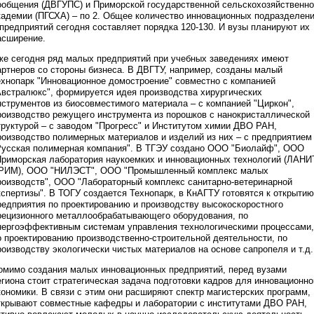
ообщения (ДВГУПС) и Приморской государственной сельскохозяйственн
кадемии (ПГСХА) – по 2. Общее количество инновационных подразделен
 предприятий сегодня составляет порядка 120-130. И вузы планируют их
асширение.
же сегодня ряд малых предприятий при учебных заведениях имеют
артнеров со стороны бизнеса. В ДВГТУ, например, созданы малый
ехнопарк "Инновационное домостроение" совместно с компанией
Австралюкс", формируется идея производства хирургических
нструментов из биосовместимого материала – с компанией "Циркон",
роизводство режущего инструмента из порошков с нанокристаллической
труктурой – с заводом "Прогресс" и Институтом химии ДВО РАН,
роизводство полимерных материалов и изделий из них – с предприятием
Русская полимерная компания". В ТГЭУ создано ООО "Биолайф", ООО
Приморская лаборатория наукоемких и инновационных технологий (ЛАНИ
РИМ), ООО "НИЛЭСТ", ООО "Промышленный комплекс малых
роизводств", ООО "Лабораторный комплекс санитарно-ветеринарной
кспертизы". В ТОГУ создается Технопарк, в КнАГТУ готовятся к открытию
редприятия по проектированию и производству высокоскоростного
рецизионного металлообрабатывающего оборудования, по
нергоэффективным системам управления технологическими процессами,
о проектированию производственно-строительной деятельности, по
роизводству экологически чистых материалов на основе сапропеля и т.д.
омимо создания малых инновационных предприятий, перед вузами
егиона стоит стратегическая задача подготовки кадров для инновационно
кономики. В связи с этим они расширяют спектр магистерских программ,
ткрывают совместные кафедры и лаборатории с институтами ДВО РАН,