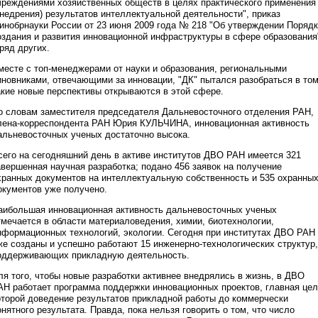
чреждениями хозяйственных обществ в целях практического применения
внедрения) результатов интеллектуальной деятельности", приказ
инобрнауки России от 23 июня 2009 года № 218 "Об утверждении Поряд
оздания и развития инновационной инфраструктуры в сфере образования
 ряд других.
месте с топ-менеджерами от науки и образования, региональными
иновниками, отвечающими за инновации, "ДК" пытался разобраться в том
акие новые перспективы открываются в этой сфере.
о словам заместителя председателя Дальневосточного отделения РАН,
лена-корреспондента РАН Юрия КУЛЬЧИНА, инновационная активность
альневосточных ученых достаточно высока.
сего на сегодняшний день в активе институтов ДВО РАН имеется 321
авершенная научная разработка; подано 456 заявок на получение
хранных документов на интеллектуальную собственность и 535 охранны
окументов уже получено.
аибольшая инновационная активность дальневосточных ученых
тмечается в области материаловедения, химии, биотехнологии,
нформационных технологий, экологии. Сегодня при институтах ДВО РАН
же созданы и успешно работают 15 инженерно-технологических структур,
оддерживающих прикладную деятельность.
ля того, чтобы новые разработки активнее внедрялись в жизнь, в ДВО
АН работает программа поддержки инновационных проектов, главная це
оторой доведение результатов прикладной работы до коммерчески
онятного результата. Правда, пока нельзя говорить о том, что число