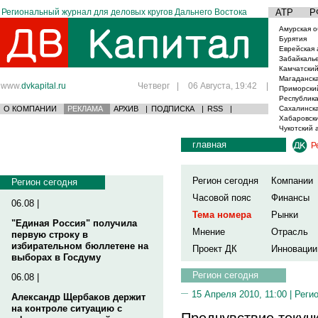
Региональный журнал для деловых кругов Дальнего Востока
АТР
Р
Амурская о
Бурятия
Еврейская 
Забайкаль
Камчатский
Магаданска
www.
dvkapital.ru
Четверг
|
06 Августа, 19:42
|
Приморски
Республика
О КОМПАНИИ
РЕКЛАМА
АРХИВ
|
ПОДПИСКА
|
RSS
|
Сахалинска
Хабаровски
Чукотский 
главная
Р
Регион сегодня
Компании
Регион сегодня
Часовой пояс
Финансы
06.08 |
Тема номера
Рынки
"Единая Россия" получила
Мнение
Отрасль
первую строку в
избирательном бюллетене на
Проект ДК
Инновации
выборах в Госдуму
Регион сегодня
06.08 |
15 Апреля 2010, 11:00 |
Реги
Александр Щербаков держит
на контроле ситуацию с
Предчувствие текуч