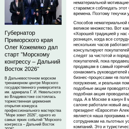
нематериальной мотивацие
стараемся соблюдать этот 
времена. Поэтому текучки у
Способов нематериальной 
великое множество. Вот ка
Губернатор
«Хорошей традицией у нас 
рознице», когда все сотру
Приморского края
нескольких часов работают
Олег Кожемяко дал
консультируют покупателей
старт "Морскому
следят за чистотой и поря
покупателей, пока продавец
конгрессу – Дальний
продавцам в самый горячий
Восток 2026"
ознакомить руководителей 
бизнес-процессами «в полях»
В Дальневосточном морском
погружение, и реальная по
тренажерном центре Морского
государственного университета
подобные акции проводятся
им. адмирала Г. И. Невельского
подобная акция проводилас
во Владивостоке состоялась
года. А в Москве в канун 8
торжественная церемония
салоне работали новый ак
открытия конкурса
президент «Евросети» Але
профессионального мастерства
"Море зовет 2026", одного из
является наша программа 
самых ярких событий "Морского
сотрудникам на льготных у
конгресса – Дальний Восток
компаний. Это и туристичес
2026".