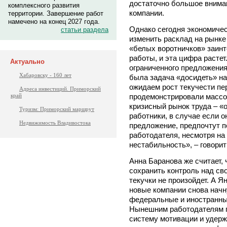
достаточно большое внима
комплексного развития
компании.
территории. Завершение работ
намечено на конец 2027 года.
Однако сегодня экономичес
статьи раздела
изменить расклад на рынке
«белых воротничков» заинт
работы, и эта цифра растет
Актуально
ограниченного предложени
Хабаровску - 160 лет
была задача «досидеть» на
ожидаем рост текучести пе
Адреса инвестиций. Приморский
продемонстрировали массо
край
кризисный рынок труда – «
Туризм: Приморский маршрут
работники, в случае если о
Недвижимость Владивостока
предложение, предпочтут п
работодателя, несмотря на
нестабильность», – говорит
Анна Баранова же считает, 
сохранить контроль над св
текучки не произойдет. А Я
новые компании снова начн
федеральные и иностранны
Нынешним работодателям п
систему мотивации и удерж