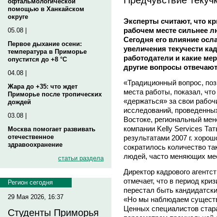
офтальмологической
помощью в Ханкайском
округе
Эксперты считают, что к
рабочем месте сильнее 
05.08 |
Сегодня его влияние ослаб
Первое дыхание осени:
увеличения текучести кад
температура в Приморье
работодатели и какие ме
опустится до +8 °C
другие вопросы отвечают
04.08 |
«Традиционный вопрос, по
Жара до +35: что ждет
места работы, показал, чт
Приморье после тропических
«держаться» за свои рабоч
дождей
исследований, проведенных 
03.08 |
Востоке, региональный ме
компании Kelly Services Т
Москва помогает развивать
отечественное
результатами 2007 г. хорош
здравоохранение
сократилось количество та
людей, часто меняющих ме
статьи раздела
Директор кадрового агент
отмечает, что в период кри
Регион сегодня
перестал быть кандидатски
29 Мая 2026, 16:37
«Но мы наблюдаем существ
Ценных специалистов стар
Студенты Приморья