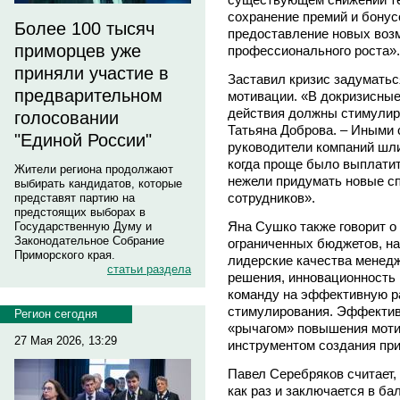
сохранение премий и бонусо
Более 100 тысяч
предоставление новых возм
приморцев уже
профессионального роста».
приняли участие в
Заставил кризис задуматьс
предварительном
мотивации. «В докризисные
действия должны стимулиро
голосовании
Татьяна Доброва. – Иными
"Единой России"
руководители компаний шли
когда проще было выплатит
Жители региона продолжают
нежели придумать новые с
выбирать кандидатов, которые
сотрудников».
представят партию на
предстоящих выборах в
Яна Сушко также говорит о 
Государственную Думу и
Законодательное Собрание
ограниченных бюджетов, н
Приморского края.
лидерские качества менед
статьи раздела
решения, инновационность 
команду на эффективную р
стимулирования. Эффекти
Регион сегодня
«рычагом» повышения моти
27 Мая 2026, 13:29
инструментом создания при
Павел Серебряков считает,
как раз и заключается в б