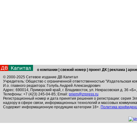
о компании
|
свежий номер
|
проект ДК
|
реклама
|
архи
© 2000-2025 Сетевое издание ДВ Капитал
Учредитель: Общество с ограниченной ответственностью "Издательская ко
И.о. главного редактора: Голубь Андрей Александрович
Адрес: 690014, Приморский край, г. Владивосток, ул. Некрасовская д. 36 «Б»
Телефоны: +7 (423) 245-04-85; Email:
priem@zrpress.ru
Регистрационный номер и дата принятия решения о регистрации: серия Эл
надзору в сфере связи, информационных технологий и массовых коммуник
Содержит информационную продукцию категории 18+.
Политика конфиден