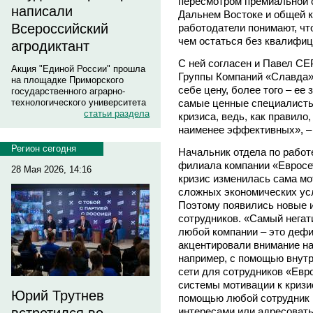
пересмотром премиальной 
написали
Дальнем Востоке и общей к
Всероссийский
работодатели понимают, чт
чем остаться без квалифици
агродиктант
С ней согласен и Павел С
Акция "Единой России" прошла
Группы Компаний «Славда»:
на площадке Приморского
себе цену, более того – ее
государственного аграрно-
самые ценные специалисты 
технологического университета
статьи раздела
кризиса, ведь, как правил
наименее эффективных», – 
Регион сегодня
Начальник отдела по работ
филиала компании «Евросе
28 Мая 2026, 14:16
кризис изменилась сама мот
сложных экономических ус
Поэтому появились новые 
сотрудников. «Самый негат
любой компании – это деф
акцентировали внимание на
например, с помощью внутр
сети для сотрудников «Евр
системы мотивации к кризи
Юрий Трутнев
помощью любой сотрудник 
интересами или адресовать