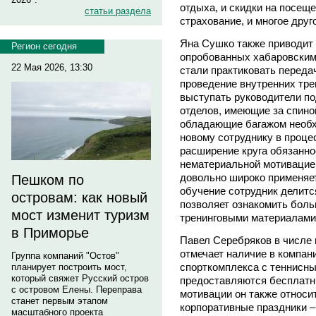
отдыха, и скидки на посещ
статьи раздела
страхование, и многое друг
Яна Сушко также приводит 
Регион сегодня
опробованных хабаровским
22 Мая 2026, 13:30
стали практиковать переда
проведение внутренних трен
выступать руководители по
отделов, имеющие за спино
обладающие багажом необх
новому сотруднику в проце
расширение круга обязанно
нематериальной мотивацией
довольно широко применяет
Пешком по
обучение сотрудник делитс
островам: как новый
позволяет ознакомить боль
мост изменит туризм
тренинговыми материалами
в Приморье
Павел Серебряков в числе
отмечает наличие в компан
Группа компаний "Остов"
спорткомплекса с теннисны
планирует построить мост,
который свяжет Русский остров
предоставляются бесплатн
с островом Елены. Переправа
мотивации он также относи
станет первым этапом
корпоративные праздники –
масштабного проекта