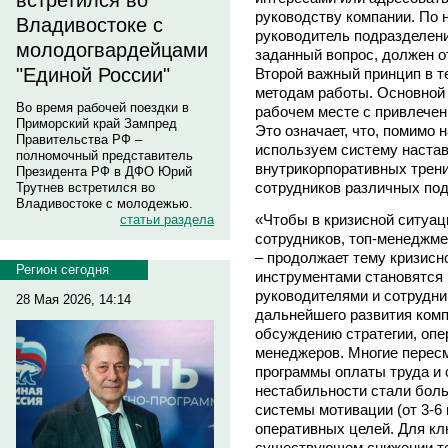
встретился во
руководству компании. По
Владивостоке с
руководитель подразделени
молодогвардейцами
заданный вопрос, должен от
"Единой России"
Второй важный принцип в т
методам работы. Основной 
Во время рабочей поездки в
рабочем месте с привлечен
Приморский край Зампред
Это означает, что, помимо 
Правительства РФ –
используем систему настав
полномочный представитель
внутрикорпоративных трени
Президента РФ в ДФО Юрий
сотрудников различных по
Трутнев встретился во
Владивостоке с молодежью.
«Чтобы в кризисной ситуац
статьи раздела
сотрудников, топ-менеджме
– продолжает тему кризис
Регион сегодня
инструментами становятся 
руководителями и сотрудни
28 Мая 2026, 14:14
дальнейшего развития ком
обсуждению стратегии, опе
менеджеров. Многие перес
программы оплаты труда и 
нестабильности стали бол
системы мотивации (от 3-6
оперативных целей. Для кл
существующем снижении те