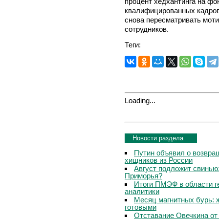
процент хедхантинга на фо
квалифицированных кадров
снова пересматривать мот
сотрудников.
Теги:
Loading...
Новости раздела
Путин объявил о возвращ
хищников из России
Август подложит свинью:
Приморья?
Итоги ПМЭФ в области г
аналитики
Месяц магнитных бурь: 
готовыми
Отставание Овечкина от 