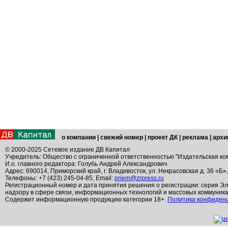
о компании
|
свежий номер
|
проект ДК
|
реклама
|
архи
© 2000-2025 Сетевое издание ДВ Капитал
Учредитель: Общество с ограниченной ответственностью "Издательская ко
И.о. главного редактора: Голубь Андрей Александрович
Адрес: 690014, Приморский край, г. Владивосток, ул. Некрасовская д. 36 «Б»
Телефоны: +7 (423) 245-04-85; Email:
priem@zrpress.ru
Регистрационный номер и дата принятия решения о регистрации: серия Эл
надзору в сфере связи, информационных технологий и массовых коммуник
Содержит информационную продукцию категории 18+.
Политика конфиден