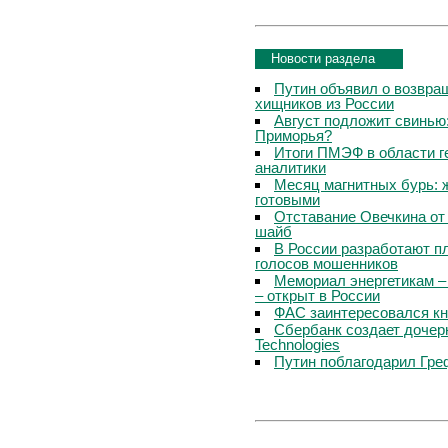
Новости раздела
Путин объявил о возвращ
хищников из России
Август подложит свинью:
Приморья?
Итоги ПМЭФ в области г
аналитики
Месяц магнитных бурь: 
готовыми
Отставание Овечкина от 
шайб
В России разработают п
голосов мошенников
Мемориал энергетикам –
– открыт в России
ФАС заинтересовался кн
Сбербанк создает дочер
Technologies
Путин поблагодарил Гре