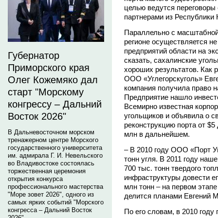
целью ведутся переговоры 
партнерами из Республики 
Параллельно с масштабной
регионе осуществляется не
предприятий области на эк
Губернатор
сказать, сахалинские угол
Приморского края
хороших результатов. Как 
ООО «Углегорскуголь» Евге
Олег Кожемяко дал
компания получила право на
старт "Морскому
Предприятие нашло инвес
конгрессу – Дальний
Всемирно известная корпор
Восток 2026"
угольщиков и объявила о с
реконструкцию порта от $5 
В Дальневосточном морском
млн в дальнейшем.
тренажерном центре Морского
государственного университета
– В 2010 году ООО «Порт Уг
им. адмирала Г. И. Невельского
тонн угля. В 2011 году наш
во Владивостоке состоялась
700 тыс. тонн твердого топ
торжественная церемония
инфраструктуры довести ег
открытия конкурса
млн тонн – на первом этапе
профессионального мастерства
"Море зовет 2026", одного из
делится планами Евгений М
самых ярких событий "Морского
конгресса – Дальний Восток
По его словам, в 2010 году
2026".