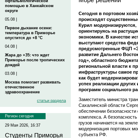
офтальмологической
помощью в Ханкайском
округе
Сегодня в портовом хозя
происходят существенны
05.08 |
Курил модернизируются,
Первое дыхание осени:
ориентируясь на растущи
температура в Приморье
экономики. В качестве и
опустится до +8 °C
выступают средства фед
04.08 |
предусмотренные ФЦП «Э
развитие Дальнего Восток
Жара до +35: что ждет
год», областного бюджета
Приморье после тропических
дождей
региональной власти к п
инфраструктуры самое пр
03.08 |
как будет модернизироват
Москва помогает развивать
успех реализации других
отечественное
программ социального ра
здравоохранение
Заместитель министра тран
статьи раздела
Сахалинской области Серг
обеспечении безопасности
Регион сегодня
комплекса. А безопасность
грузов начинается на земле
29 Мая 2026, 16:37
модернизация портовых мо
субъекта РФ.
Студенты Приморья