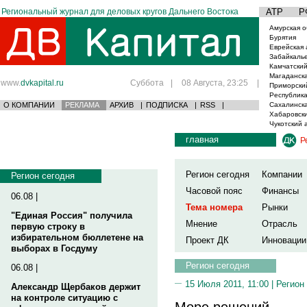
Региональный журнал для деловых кругов Дальнего Востока
АТР
Р
Амурская о
Бурятия
Еврейская 
Забайкаль
Камчатский
Магаданска
www.
dvkapital.ru
Суббота
|
08 Августа, 23:25
|
Приморски
Республика
О КОМПАНИИ
РЕКЛАМА
АРХИВ
|
ПОДПИСКА
|
RSS
|
Сахалинска
Хабаровски
Чукотский 
главная
Р
Регион сегодня
Компании
Регион сегодня
Часовой пояс
Финансы
06.08 |
Тема номера
Рынки
"Единая Россия" получила
Мнение
Отрасль
первую строку в
избирательном бюллетене на
Проект ДК
Инновации
выборах в Госдуму
Регион сегодня
06.08 |
15 Июля 2011, 11:00 |
Регион
Александр Щербаков держит
на контроле ситуацию с
Море решений