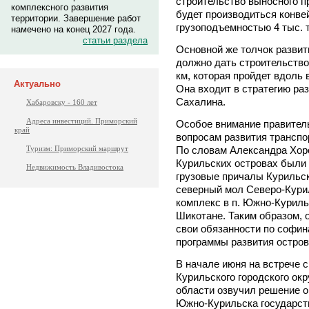
строительство выносного пр
комплексного развития
будет производиться конве
территории. Завершение работ
грузоподъемностью 4 тыс. т
намечено на конец 2027 года.
статьи раздела
Основной же толчок развит
должно дать строительство
км, которая пройдет вдоль
Актуально
Она входит в стратегию ра
Сахалина.
Хабаровску - 160 лет
Адреса инвестиций. Приморский
Особое внимание правител
край
вопросам развития транспо
По словам Александра Хоро
Туризм: Приморский маршрут
Курильских островах были
Недвижимость Владивостока
грузовые причалы Курильск
северный мол Северо-Кури
комплекс в п. Южно-Куриль
Шикотане. Таким образом, 
свои обязанности по софи
программы развития остров
В начале июня на встрече 
Курильского городского о
области озвучил решение о
Южно-Курильска государств