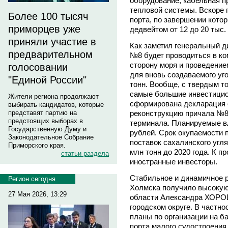
оборудование, кабельная п
тепловой системы. Вскоре 
Более 100 тысяч
порта, по завершении кото
приморцев уже
дедвейтом от 12 до 20 тыс. 
приняли участие в
Как заметил генеральный д
предварительном
№8 будет проводиться в ко
сторону моря и проведение
голосовании
для вновь создаваемого уг
"Единой России"
тонн. Вообще, с твердым т
самые большие инвестицио
Жители региона продолжают
сформирована декларация 
выбирать кандидатов, которые
реконструкцию причала №8
представят партию на
предстоящих выборах в
терминала. Планируемые в
Государственную Думу и
рублей. Срок окупаемости п
Законодательное Собрание
поставок сахалинского угля
Приморского края.
млн тонн до 2020 года. К 
статьи раздела
иностранные инвесторы.
Стабильное и динамичное р
Регион сегодня
Холмска получило высокую
27 Мая 2026, 13:29
области Александра ХОРО
городском округе. В частно
планы по организации на б
порта малого судостроения