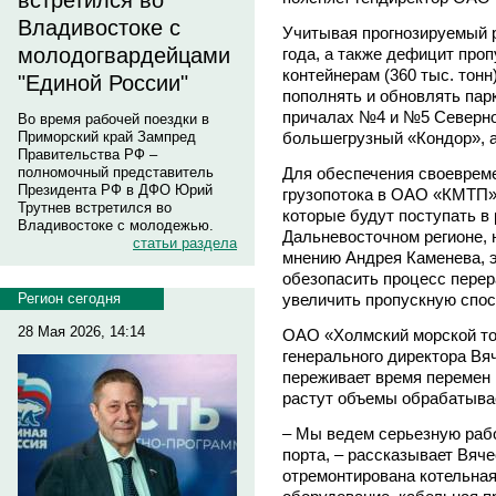
встретился во
Владивостоке с
Учитывая прогнозируемый р
молодогвардейцами
года, а также дефицит проп
контейнерам (360 тыс. тон
"Единой России"
пополнять и обновлять парк
причалах №4 и №5 Северно
Во время рабочей поездки в
большегрузный «Кондор», а
Приморский край Зампред
Правительства РФ –
Для обеспечения своеврем
полномочный представитель
Президента РФ в ДФО Юрий
грузопотока в ОАО «КМТП»
Трутнев встретился во
которые будут поступать в
Владивостоке с молодежью.
Дальневосточном регионе, 
статьи раздела
мнению Андрея Каменева, э
обезопасить процесс перер
увеличить пропускную спос
Регион сегодня
28 Мая 2026, 14:14
ОАО «Холмский морской тор
генерального директора В
переживает время перемен 
растут объемы обрабатыва
– Мы ведем серьезную раб
порта, – рассказывает Вяч
отремонтирована котельная