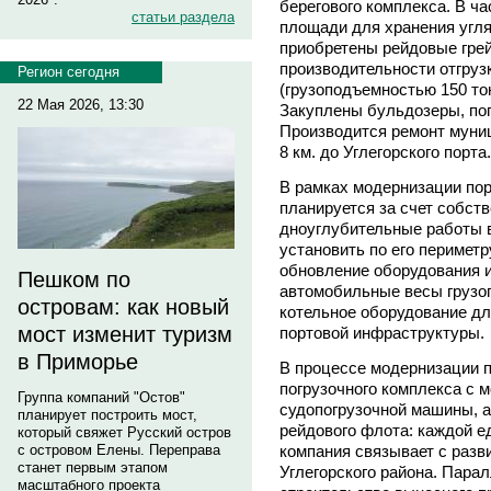
берегового комплекса. В ч
статьи раздела
площади для хранения угля
приобретены рейдовые гре
производительности отгрузк
Регион сегодня
(грузоподъемностью 150 то
22 Мая 2026, 13:30
Закуплены бульдозеры, пог
Производится ремонт муни
8 км. до Углегорского порта.
В рамках модернизации пор
планируется за счет собст
дноуглубительные работы в
установить по его перимет
обновление оборудования и
Пешком по
автомобильные весы грузоп
островам: как новый
котельное оборудование дл
мост изменит туризм
портовой инфраструктуры.
в Приморье
В процессе модернизации п
погрузочного комплекса с 
Группа компаний "Остов"
судопогрузочной машины, а
планирует построить мост,
рейдового флота: каждой е
который свяжет Русский остров
компания связывает с раз
с островом Елены. Переправа
станет первым этапом
Углегорского района. Пара
масштабного проекта