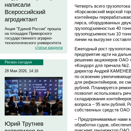
написали
Четверть всего грузопоток
Всероссийский
«Корсаковский морской тор
контейнеры перерабатываю
агродиктант
пирса, оборудованных дву
грузоподъемностью 40 тон
Акция "Единой России" прошла
грузоподъемностью 10 тонн
на площадке Приморского
государственного аграрно-
линии на выгрузке составля
технологического университета
статьи раздела
Ежегодный рост грузопоток
предприятие идти на дальн
решению акционеров ОАО 
Регион сегодня
«Кондор» для причала №2. 
директор Андрей КАМЕНЕВ,
28 Мая 2026, 14:16
по освоению увеличивающег
для рефконтейнеров, ее см
рублей. Планируется ремон
позволит использовать рич
складирования контейнеров
вопроса – 95 млн рублей. 
собственных средств ОАО
– Предпринимаемые нами м
Юрий Трутнев
обработки судов, обеспечить
поясняет гендиректор ОАО