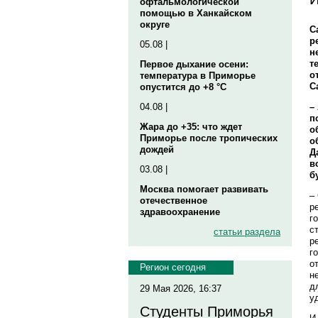
офтальмологической
помощью в Ханкайском
округе
С
р
05.08 |
н
т
Первое дыхание осени:
о
температура в Приморье
С
опустится до +8 °C
–
04.08 |
п
Жара до +35: что ждет
о
Приморье после тропических
о
дождей
Д
в
03.08 |
б
Москва помогает развивать
–
отечественное
р
здравоохранение
г
с
статьи раздела
р
г
о
Регион сегодня
н
д
29 Мая 2026, 16:37
у
Студенты Приморья