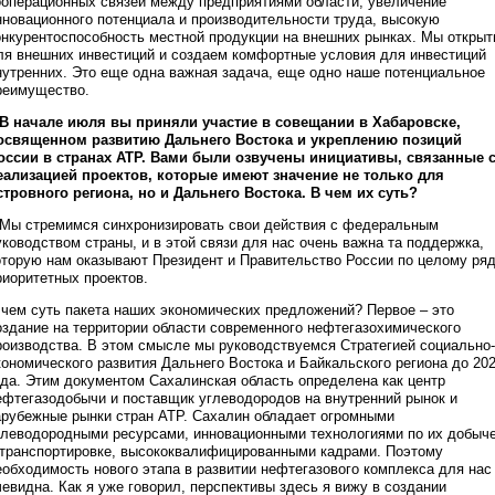
ооперационных связей между предприятиями области, увеличение
нновационного потенциала и производительности труда, высокую
онкурентоспособность местной продукции на внешних рынках. Мы откры
ля внешних инвестиций и создаем комфортные условия для инвестиций
нутренних. Это еще одна важная задача, еще одно наше потенциальное
реимущество.
 В начале июля вы приняли участие в совещании в Хабаровске,
освященном развитию Дальнего Востока и укреплению позиций
оссии в странах АТР. Вами были озвучены инициативы, связанные 
еализацией проектов, которые имеют значение не только для
стровного региона, но и Дальнего Востока. В чем их суть?
 Мы стремимся синхронизировать свои действия с федеральным
уководством страны, и в этой связи для нас очень важна та поддержка,
оторую нам оказывают Президент и Правительство России по целому ря
риоритетных проектов.
 чем суть пакета наших экономических предложений? Первое – это
оздание на территории области современного нефтегазохимического
роизводства. В этом смысле мы руководствуемся Стратегией социально-
кономического развития Дальнего Востока и Байкальского региона до 20
ода. Этим документом Сахалинская область определена как центр
ефтегазодобычи и поставщик углеводородов на внутренний рынок и
арубежные рынки стран АТР. Сахалин обладает огромными
глеводородными ресурсами, инновационными технологиями по их добыч
 транспортировке, высококвалифицированными кадрами. Поэтому
еобходимость нового этапа в развитии нефтегазового комплекса для нас
чевидна. Как я уже говорил, перспективы здесь я вижу в создании