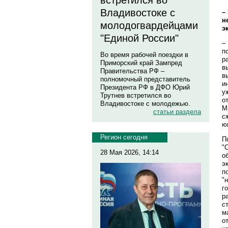
встретился во
Владивостоке с
–
н
молодогвардейцами
э
"Единой России"
–
п
Во время рабочей поездки в
р
Приморский край Зампред
в
Правительства РФ –
в
полномочный представитель
и
Президента РФ в ДФО Юрий
у
Трутнев встретился во
о
Владивостоке с молодежью.
М
статьи раздела
с
ю
Регион сегодня
П
"
28 Мая 2026, 14:14
о
э
п
"
г
р
с
м
о