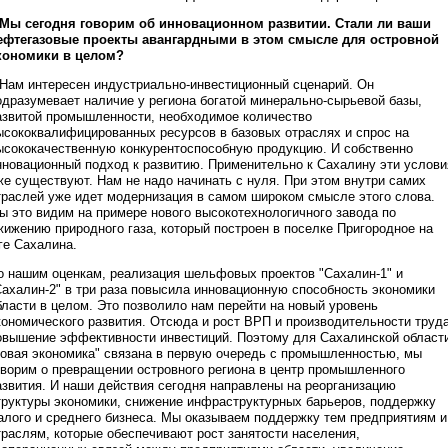
 Мы сегодня говорим об инновационном развитии. Стали ли ваши
ефтегазовые проекты авангардными в этом смысле для островной
кономики в целом?
 Нам интересен индустриально-инвестиционный сценарий. Он
одразумевает наличие у региона богатой минерально-сырьевой базы,
азвитой промышленности, необходимое количество
ысококвалифицированных ресурсов в базовых отраслях и спрос на
ысококачественную конкурентоспособную продукцию. И собственно
нновационный подход к развитию. Применительно к Сахалину эти услови
же существуют. Нам не надо начинать с нуля. При этом внутри самих
траслей уже идет модернизация в самом широком смысле этого слова.
ы это видим на примере нового высокотехнологичного завода по
жижению природного газа, который построен в поселке Пригородное на
ге Сахалина.
о нашим оценкам, реализация шельфовых проектов "Сахалин-1" и
Сахалин-2" в три раза повысила инновационную способность экономики
бласти в целом. Это позволило нам перейти на новый уровень
кономического развития. Отсюда и рост ВРП и производительности труда
овышение эффективности инвестиций. Поэтому для Сахалинской област
новая экономика" связана в первую очередь с промышленностью, мы
оворим о превращении островного региона в центр промышленного
азвития. И наши действия сегодня направлены на реорганизацию
труктуры экономики, снижение инфраструктурных барьеров, поддержку
алого и среднего бизнеса. Мы оказываем поддержку тем предприятиям и
траслям, которые обеспечивают рост занятости населения,