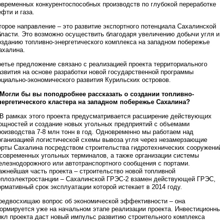
овременных конкурентоспособных производств по глубокой переработке
ефти и газа.
торое направление – это развитие экспортного потенциала Сахалинской
бласти. Это возможно осуществить благодаря увеличению добычи угля и
озданию топливно-энергетического комплекса на западном побережье
ахалина.
ретье предложение связано с реализацией проекта территориального
азвития на основе разработки новой государственной программы
оциально-экономического развития Курильских островов.
 Могли бы вы поподробнее рассказать о создании топливно-
нергетического кластера на западном побережье Сахалина?
 В рамках этого проекта предусматривается расширение действующих
ощностей и создание новых угольных предприятий с объемами
роизводства 7-8 млн тонн в год. Одновременно мы работаем над
рганизацией логистической схемы вывоза угля через незамерзающие
орты Сахалина посредством строительства гидротехнических сооружени
 современных угольных терминалов, а также организации системы
елезнодорожного или автотранспортного сообщения с портами.
ажнейшая часть проекта – строительство новой топливной
еплоэлектростанции – Сахалинской ГРЭС-2 взамен действующей ГРЭС,
ормативный срок эксплуатации которой истекает в 2014 году.
редвосхищаю вопрос об экономической эффективности – она
ормируется уже на начальном этапе реализации проекта. Инвестиционн
икл проекта даст новый импульс развитию строительного комплекса