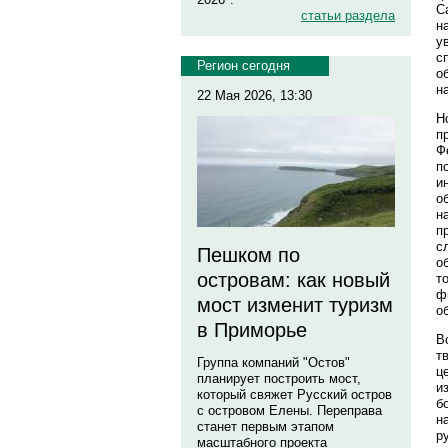
С
статьи раздела
н
у
с
Регион сегодня
о
н
22 Мая 2026, 13:30
Н
п
Ф
п
и
о
н
п
с
Пешком по
о
островам: как новый
т
ф
мост изменит туризм
о
в Приморье
В
т
Группа компаний "Остов"
ц
планирует построить мост,
и
который свяжет Русский остров
б
с островом Елены. Переправа
н
станет первым этапом
р
масштабного проекта