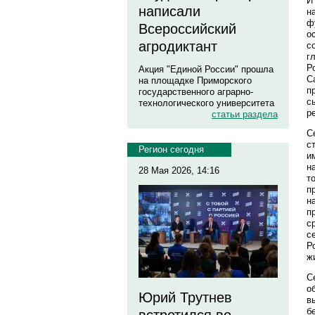
И
написали
н
ф
Всероссийский
о
агродиктант
с
г
Р
Акция "Единой России" прошла
С
на площадке Приморского
п
государственного аграрно-
с
технологического университета
р
статьи раздела
С
с
Регион сегодня
и
н
28 Мая 2026, 14:16
т
п
н
п
с
с
Р
ж
С
о
Юрий Трутнев
в
б