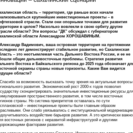
ахалинская область – территория, где раньше всех начали
еализовываться крупнейшие инвестиционные проекты – в
ефтегазовой отрасли. Стали они опорными точками для развития
ерритории в целом? Насколько вовлекли в свою орбиту другие
трасли области? Эти вопросы "ДК" обсуждал с губернатором
ахалинской области Александром ХОРОШАВИНЫМ.
 Александр Вадимович, ваша островная территория на протяжении
оследних лет демонстрирует стабильное развитие, но Сахалинская
бласть – это неотъемлемая часть Дальнего Востока России, и ее не
бошли общие дальневосточные проблемы. Стратегия развития
альнего Востока и Байкальского региона до 2025 года обозначает дл
осточной окраины страны новые горизонты. Каким Вам видится
удущее области?
 Спасибо за возможность высказать точку зрения на актуальные вопросы
егионального развития. Экономический рост 2000-х годов позволил
осударству сконцентрировать значительные инвестиционные ресурсы дл
тимулирования пространственного развития, в том числе восточных
егионов страны. Но система приоритетов оставалась по сути
осплановской – инвестиционные проекты были главным образом
траслевыми. Они слабо увязывались с институциональной модернизацие
едоучитывалось воздействие барьеров развития. А это критически важно
ля восточных регионов с неразвитой инфраструктурой и другими
дорожающими факторами развития.