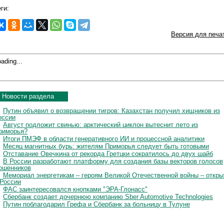
ги:
Версия для печа
ading...
Новости раздела
Путин объявил о возвращении тигров: Казахстан получил хищников из
оссии
Август подложит свинью: арктический циклон вытеснит лето из
риморья?
Итоги ПМЭФ в области генеративного ИИ и процессной аналитики
Месяц магнитных бурь: жителям Приморья следует быть готовыми
Отставание Овечкина от рекорда Гретцки сократилось до двух шайб
В России разработают платформу для создания базы векторов голосов
ошенников
Мемориал энергетикам – героям Великой Отечественной войны – откры
 России
ФАС заинтересовался кнопками "ЭРА-Глонасс"
Сбербанк создает дочернюю компанию Sber Automotive Technologies
Путин поблагодарил Грефа и Сбербанк за больницу в Тулуне