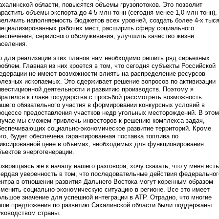
ахалинской области, повысятся объемы грузопотоков. Это позволит
арастить объемы экспорта до 4-5 млн тонн (сегодня менее 1,0 млн тонн),
величить наполняемость бюджетов всех уровней, создать более 4-х тыс
пециализированных рабочих мест, расширить сферу социального
беспечения, сервисного обслуживания, улучшить качество жизни
аселения.
о для реализации этих планов нам необходимо решить ряд серьезных
роблем. Главная из них кроется в том, что сегодня субъекты Российской
едерации не имеют возможности влиять на распределение ресурсов
олезных ископаемых. Это сдерживает решение вопросов по активизации
нвестиционной деятельности и развитию производств. Поэтому я
братился к главе государства с просьбой рассмотреть возможность
ашего обязательного участия в формировании конкурсных условий в
роцессе предоставления участков недр угольных месторождений. В этом
лучае мы сможем привлечь инвесторов к решению комплекса задач,
беспечивающих социально-экономическое развитие территорий. Кроме
ого, будет обеспечена гарантированная поставка топлива по
иксированной цене в объемах, необходимых для функционирования
бъектов энергогенерации.
озвращаясь же к началу нашего разговора, хочу сказать, что у меня есть
вердая уверенность в том, что последовательные действия федеральног
ентра в отношении развития Дальнего Востока могут коренным образом
зменить социально-экономическую ситуацию в регионе. Все это имеет
ольшое значение для успешной интеграции в АТР. Отрадно, что многие
аши предложения по развитию Сахалинской области были поддержаны
уководством страны.