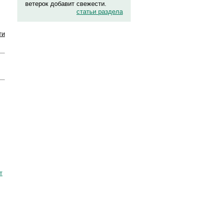
ветерок добавит свежести.
статьи раздела
ти
т