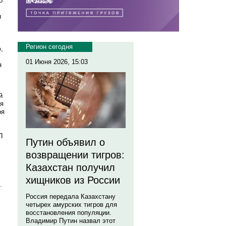
о
и
Регион сегодня
,
01 Июня 2026, 15:03
я
й
ия
ря
П
Путин объявил о
возвращении тигров:
Казахстан получил
хищников из России
.
Россия передала Казахстану
четырех амурских тигров для
восстановления популяции.
Владимир Путин назвал этот