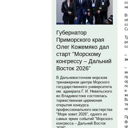
с
н
В
о
с
С
Губернатор
Т
Приморского края
р
Олег Кожемяко дал
с
старт "Морскому
–
э
конгрессу – Дальний
Восток 2026"
–
м
п
В Дальневосточном морском
о
тренажерном центре Морского
п
государственного университета
и
им. адмирала Г. И. Невельского
ж
во Владивостоке состоялась
В
торжественная церемония
т
открытия конкурса
н
профессионального мастерства
"Море зовет 2026", одного из
П
самых ярких событий "Морского
ф
конгресса – Дальний Восток
ц
2026".