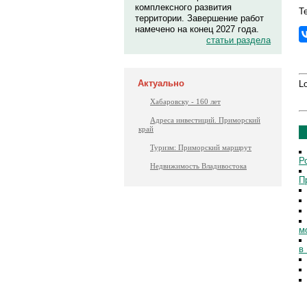
комплексного развития
Те
территории. Завершение работ
намечено на конец 2027 года.
статьи раздела
Актуально
Lo
Хабаровску - 160 лет
Адреса инвестиций. Приморский
край
Туризм: Приморский маршрут
Р
Недвижимость Владивостока
П
м
в