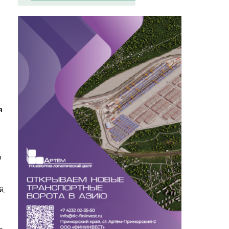
я
я
й,