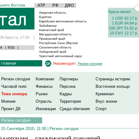
ьнего Востока
АТР
РФ
ДФО
Курсы валют
Амурская область
Бурятия
1 USD
82.17 р.
Еврейская автономная область
1 EUR
94.84 р.
Забайкалье
100 JPY
51.82 р.
Камчатский край
10 CNY
12.17 р.
Магаданская область
09 Августа, 17:50
|
Приморский край
Республика Саха (Якутия)
А
|
RSS
|
Сахалинская область
Хабаровский край
Чукотский автономный округ
главная
Рекомендует:
Регион сегодня
Регион сегодня
Компании
Партнеры
Страницы истории
Часовой пояс
Финансы
Персона
Восточное кольцо
Тема номера
Рынки
Кадры
Криминал
Мнение
Отрасль
Территория
Вкус жизни
Проект ДК
Инновации
Среда обитания
Спорт
Регион сегодня
15 Сентября 2010, 11:00 |
Регион сегодня
нновации – сахалинский сценарий