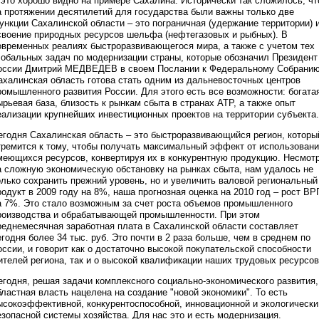
 это хорошо видно на примере Сахалина. Исторически так сложилось, чт
а протяжении десятилетий для государства были важны только две
ункции Сахалинской области – это пограничная (удержание территории) 
своение природных ресурсов шельфа (нефтегазовых и рыбных). В
овременных реалиях быстроразвивающегося мира, а также с учетом тех
лобальных задач по модернизации страны, которые обозначил Президент
оссии Дмитрий МЕДВЕДЕВ в своем Послании к Федеральному Собранию
ахалинская область готова стать одним из дальневосточных центров
ромышленного развития России. Для этого есть все возможности: богата
ырьевая база, близость к рынкам сбыта в странах АТР, а также опыт
еализации крупнейших инвестиционных проектов на территории субъекта.
егодня Сахалинская область – это быстроразвивающийся регион, которы
тремится к тому, чтобы получать максимальный эффект от использован
меющихся ресурсов, конвертируя их в конкурентную продукцию. Несмот
а сложную экономическую обстановку на рынках сбыта, нам удалось не
олько сохранить прежний уровень, но и увеличить валовой региональный
родукт в 2009 году на 8%, наша прогнозная оценка на 2010 год – рост ВР
а 7%. Это стало возможным за счет роста объемов промышленного
роизводства и обрабатывающей промышленности. При этом
реднемесячная заработная плата в Сахалинской области составляет
егодня более 34 тыс. руб. Это почти в 2 раза больше, чем в среднем по
оссии, и говорит как о достаточно высокой покупательской способности
ителей региона, так и о высокой квалификации наших трудовых ресурсов
егодня, решая задачи комплексного социально-экономического развития,
бластная власть нацелена на создание "новой экономики". То есть
ысокоэффективной, конкурентоспособной, инновационной и экологически
езопасной системы хозяйства. Для нас это и есть модернизация.