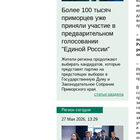
к
и
Более 100 тысяч
к
д
приморцев уже
в
приняли участие в
п
предварительном
–
п
голосовании
Р
"Единой России"
р
о
Жители региона продолжают
–
выбирать кандидатов, которые
р
представят партию на
к
предстоящих выборах в
п
Государственную Думу и
Законодательное Собрание
В
Приморского края.
с
статьи раздела
п
э
г
Регион сегодня
н
з
27 Мая 2026, 13:29
у
и
н
о