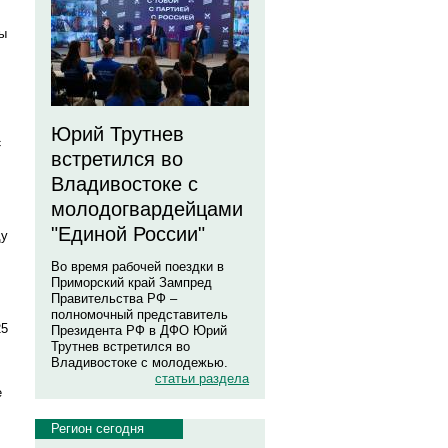
ты
Юрий Трутнев
с
встретился во
Владивостоке с
молодогвардейцами
"Единой России"
ду
Во время рабочей поездки в
Приморский край Зампред
Правительства РФ –
полномочный представитель
25
Президента РФ в ДФО Юрий
Трутнев встретился во
Владивостоке с молодежью.
статьи раздела
е
Регион сегодня