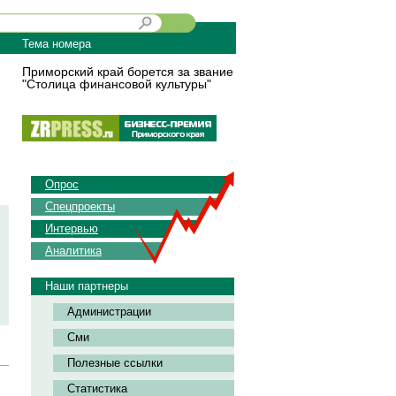
Тема номера
Приморский край борется за звание
"Столица финансовой культуры"
Опрос
Спецпроекты
Интервью
Аналитика
Наши партнеры
Администрации
Сми
Полезные ссылки
Статистика