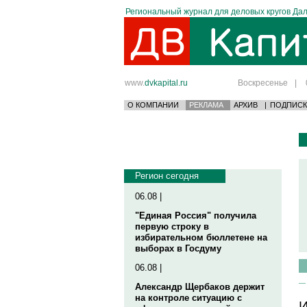
Региональный журнал для деловых кругов Дал
www.
dvkapital.ru
Воскресенье
|
О КОМПАНИИ
РЕКЛАМА
АРХИВ
|
ПОДПИСК
Регион сегодня
06.08 |
"Единая Россия" получила
первую строку в
избирательном бюллетене на
выборах в Госдуму
06.08 |
Александр Щербаков держит
на контроле ситуацию с
И