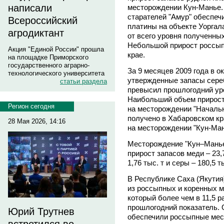
написали
месторождении Кун-Манье.
старателей "Амур" обеспеч
Всероссийский
платины на объекте Уоргала
агродиктант
от всего уровня полученных
Небольшой прирост россып
Акция "Единой России" прошла
крае.
на площадке Приморского
государственного аграрно-
За 9 месяцев 2009 года в о
технологического университета
утвержденные запасы серебр
статьи раздела
превысил прошлогодний уро
Наибольший объем прирост
Регион сегодня
на месторождении "Начальны
получено в Хабаровском кра
28 Мая 2026, 14:16
на месторождении "Кун-Ман
Месторождение "Кун–Манье"
прирост запасов меди – 23,7 
1,76 тыс. т и серы – 180,5 ты
В Республике Саха (Якутия
из россыпных и коренных 
который более чем в 11,5 
прошлогодний показатель.
Юрий Трутнев
обеспечили россыпные мес