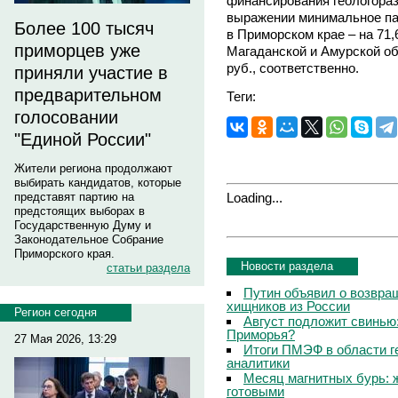
финансирования геологора
выражении минимальное па
Более 100 тысяч
в Приморском крае – на 71,
приморцев уже
Магаданской и Амурской обл
руб., соответственно.
приняли участие в
предварительном
Теги:
голосовании
"Единой России"
Жители региона продолжают
выбирать кандидатов, которые
Loading...
представят партию на
предстоящих выборах в
Государственную Думу и
Законодательное Собрание
Приморского края.
Новости раздела
статьи раздела
Путин объявил о возвращ
хищников из России
Регион сегодня
Август подложит свинью:
Приморья?
27 Мая 2026, 13:29
Итоги ПМЭФ в области г
аналитики
Месяц магнитных бурь: 
готовыми