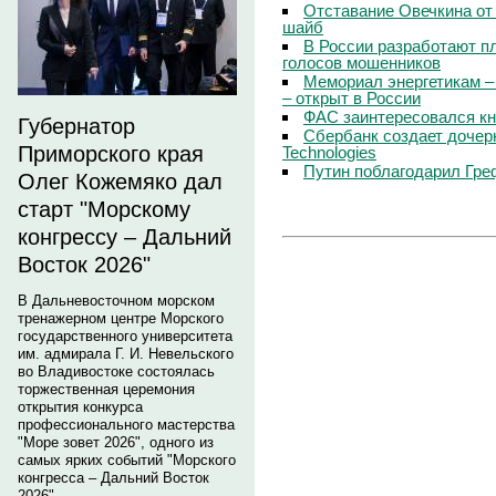
Отставание Овечкина от 
шайб
В России разработают п
голосов мошенников
Мемориал энергетикам –
– открыт в России
ФАС заинтересовался кн
Губернатор
Сбербанк создает дочер
Приморского края
Technologies
Путин поблагодарил Гре
Олег Кожемяко дал
старт "Морскому
конгрессу – Дальний
Восток 2026"
В Дальневосточном морском
тренажерном центре Морского
государственного университета
им. адмирала Г. И. Невельского
во Владивостоке состоялась
торжественная церемония
открытия конкурса
профессионального мастерства
"Море зовет 2026", одного из
самых ярких событий "Морского
конгресса – Дальний Восток
2026".