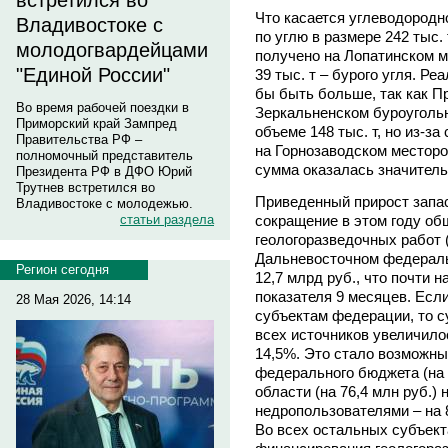
встретился во
Что касается углеводородно
Владивостоке с
по углю в размере 242 тыс. 
молодогвардейцами
получено на Лопатинском м
"Единой России"
39 тыс. т – бурого угля. Ре
бы быть больше, так как П
Во время рабочей поездки в
Зеркальненском буроуголь
Приморский край Зампред
объеме 148 тыс. т, но из-за
Правительства РФ –
на Горнозаводском месторо
полномочный представитель
сумма оказалась значител
Президента РФ в ДФО Юрий
Трутнев встретился во
Приведенный прирост запас
Владивостоке с молодежью.
сокращение в этом году о
статьи раздела
геологоразведочных работ 
Дальневосточном федеральн
Регион сегодня
12,7 млрд руб., что почти 
показателя 9 месяцев. Есл
28 Мая 2026, 14:14
субъектам федерации, то с
всех источников увеличило
14,5%. Это стало возможны
федерального бюджета (на 
области (на 76,4 млн руб.)
недропользователями – на 8
Во всех остальных субъект