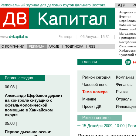
Региональный журнал для деловых кругов Дальнего Востока
АТР
Р
Амурская о
Бурятия
Еврейская 
Забайкаль
Камчатский
Магаданска
www.
dvkapital.ru
Четверг
|
06 Августа, 15:31
|
Приморски
Республика
О КОМПАНИИ
РЕКЛАМА
АРХИВ
|
ПОДПИСКА
|
RSS
|
Сахалинска
Хабаровски
Чукотский 
главная
Р
Регион сегодня
Компании
Регион сегодня
Часовой пояс
Финансы
06.08 |
Тема номера
Рынки
Александр Щербаков держит
Мнение
Отрасль
на контроле ситуацию с
офтальмологической
Проект ДК
Инновации
помощью в Ханкайском
округе
Регион сегодня
05.08 |
15 Декабря 2009, 10:00 |
Реги
Первое дыхание осени:
Разведка в засаде к