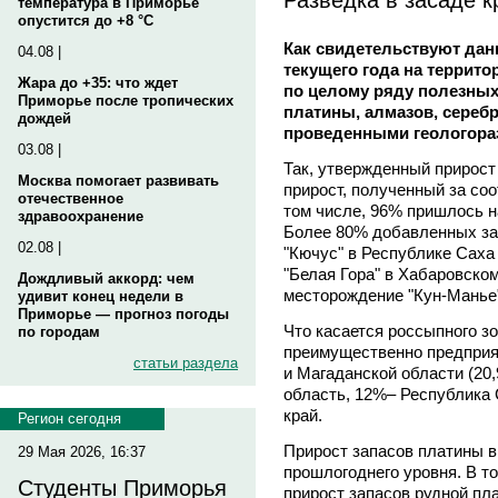
температура в Приморье
опустится до +8 °C
Как свидетельствуют дан
04.08 |
текущего года на террито
Жара до +35: что ждет
по целому ряду полезных
Приморье после тропических
платины, алмазов, серебр
дождей
проведенными геологора
03.08 |
Так, утвержденный прирост 
Москва помогает развивать
прирост, полученный за со
отечественное
том числе, 96% пришлось н
здравоохранение
Более 80% добавленных за
02.08 |
"Кючус" в Республике Саха
"Белая Гора" в Хабаровском
Дождливый аккорд: чем
месторождение "Кун-Манье"
удивит конец недели в
Приморье — прогноз погоды
Что касается россыпного зо
по городам
преимущественно предприят
статьи раздела
и Магаданской области (20
область, 12%– Республика 
край.
Регион сегодня
Прирост запасов платины в
29 Мая 2026, 16:37
прошлогоднего уровня. В то
Студенты Приморья
прирост запасов рудной пл