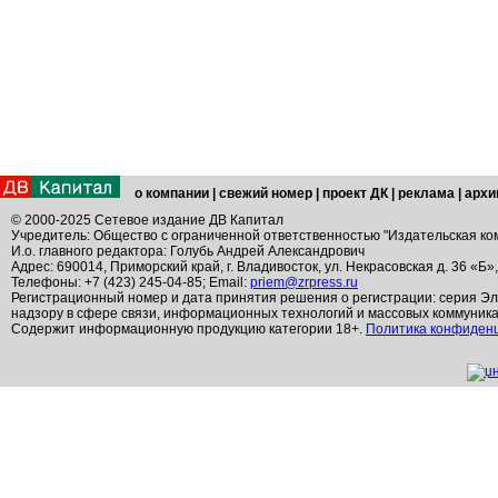
о компании
|
свежий номер
|
проект ДК
|
реклама
|
архи
© 2000-2025 Сетевое издание ДВ Капитал
Учредитель: Общество с ограниченной ответственностью "Издательская ко
И.о. главного редактора: Голубь Андрей Александрович
Адрес: 690014, Приморский край, г. Владивосток, ул. Некрасовская д. 36 «Б»
Телефоны: +7 (423) 245-04-85; Email:
priem@zrpress.ru
Регистрационный номер и дата принятия решения о регистрации: серия Эл
надзору в сфере связи, информационных технологий и массовых коммуник
Содержит информационную продукцию категории 18+.
Политика конфиден