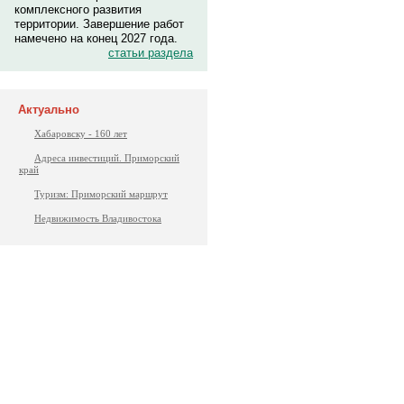
комплексного развития
территории. Завершение работ
намечено на конец 2027 года.
статьи раздела
Актуально
Хабаровску - 160 лет
Адреса инвестиций. Приморский
край
Туризм: Приморский маршрут
Недвижимость Владивостока