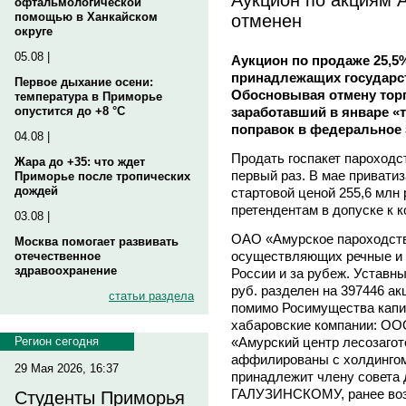
офтальмологической
отменен
помощью в Ханкайском
округе
05.08 |
Аукцион по продаже 25,5
принадлежащих государств
Первое дыхание осени:
Обосновывая отмену торг
температура в Приморье
заработавший в январе «
опустится до +8 °C
поправок в федеральное 
04.08 |
Продать госпакет пароходс
Жара до +35: что ждет
первый раз. В мае приватиз
Приморье после тропических
дождей
стартовой ценой 255,6 млн 
претендентам в допуске к к
03.08 |
ОАО «Амурское пароходств
Москва помогает развивать
осуществляющих речные и 
отечественное
здравоохранение
России и за рубеж. Уставн
руб. разделен на 397446 ак
статьи раздела
помимо Росимущества капи
хабаровские компании: ОО
«Амурский центр лесозагот
Регион сегодня
аффилированы с холдингом 
29 Мая 2026, 16:37
принадлежит члену совета
ГАЛУЗИНСКОМУ, ранее воз
Студенты Приморья