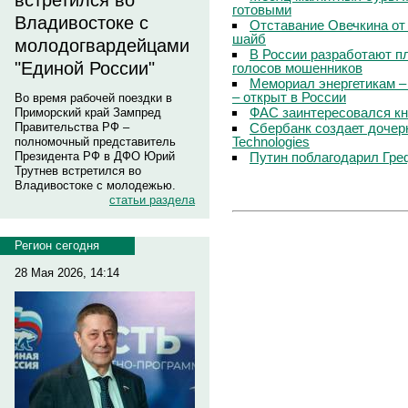
встретился во
готовыми
Владивостоке с
Отставание Овечкина от 
шайб
молодогвардейцами
В России разработают п
"Единой России"
голосов мошенников
Мемориал энергетикам –
– открыт в России
Во время рабочей поездки в
ФАС заинтересовался кн
Приморский край Зампред
Сбербанк создает дочер
Правительства РФ –
Technologies
полномочный представитель
Путин поблагодарил Гре
Президента РФ в ДФО Юрий
Трутнев встретился во
Владивостоке с молодежью.
статьи раздела
Регион сегодня
28 Мая 2026, 14:14