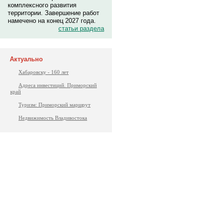
комплексного развития
территории. Завершение работ
намечено на конец 2027 года.
статьи раздела
Актуально
Хабаровску - 160 лет
Адреса инвестиций. Приморский
край
Туризм: Приморский маршрут
Недвижимость Владивостока