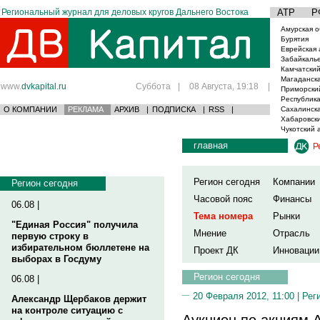
Региональный журнал для деловых кругов Дальнего Востока
АТР
Р
Амурская о
Бурятия
Еврейская 
Забайкаль
Камчатский
Магаданска
www.
dvkapital.ru
Суббота
|
08 Августа, 19:18
|
Приморски
Республика
О КОМПАНИИ
РЕКЛАМА
АРХИВ
|
ПОДПИСКА
|
RSS
|
Сахалинска
Хабаровски
Чукотский 
главная
Р
Регион сегодня
Компании
Регион сегодня
Часовой пояс
Финансы
06.08 |
Тема номера
Рынки
"Единая Россия" получила
Мнение
Отрасль
первую строку в
избирательном бюллетене на
Проект ДК
Инновации
выборах в Госдуму
Регион сегодня
06.08 |
20 Февраля 2012, 11:00 |
Рег
Александр Щербаков держит
на контроле ситуацию с
Аукцион по акциям 