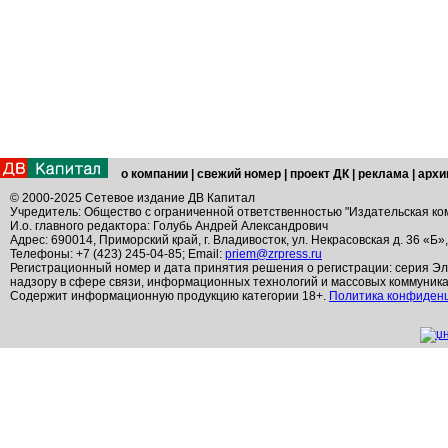
о компании
|
свежий номер
|
проект ДК
|
реклама
|
архи
© 2000-2025 Сетевое издание ДВ Капитал
Учредитель: Общество с ограниченной ответственностью "Издательская ко
И.о. главного редактора: Голубь Андрей Александрович
Адрес: 690014, Приморский край, г. Владивосток, ул. Некрасовская д. 36 «Б»
Телефоны: +7 (423) 245-04-85; Email:
priem@zrpress.ru
Регистрационный номер и дата принятия решения о регистрации: серия Эл
надзору в сфере связи, информационных технологий и массовых коммуник
Содержит информационную продукцию категории 18+.
Политика конфиден