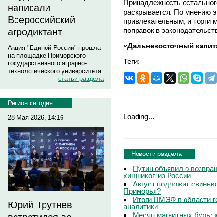
Принадлежность остального
написали
раскрывается. По мнению э
Всероссийский
привлекательным, и торги м
поправок в законодательст
агродиктант
«Дальневосточный капит
Акция "Единой России" прошла
на площадке Приморского
Теги:
государственного аграрно-
технологического университета
статьи раздела
Регион сегодня
Loading...
28 Мая 2026, 14:16
Новости раздела
Путин объявил о возвращ
хищников из России
Август подложит свинью:
Приморья?
Итоги ПМЭФ в области г
Юрий Трутнев
аналитики
Месяц магнитных бурь: 