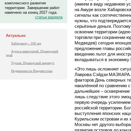
комплексного развития
(имеем в виду недавнюю ус
территории. Завершение работ
на Амуре возле Хабаровск
намечено на конец 2027 года.
сигналы как соотечественн
статьи раздела
нужны, что подтверждается
серьёзные деньги. Поэтом
освоении территории (идею
Актуально
торговли при сохранении 
Медведев) сегодня японцев 
Хабаровску - 160 лет
предложение главы россий
Адреса инвестиций. Приморский
введению льгот для иностр
край
вкладываться в экономику 
Туризм: Приморский маршрут
«Это лишь осложняет ситуа
Недвижимость Владивостока
Лаврова Сэйдзи МАЭХАРА. 
факторов День северных т
накалённой по сравнению с
дальнейшее – осквернение 
лишь следствие этого эмоц
первую очередь усилением
российской территории. Бол
выступления японских наци
Курильским островам и их 
Москвы нет другого выбора
развития островов до конца