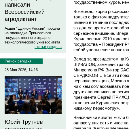
государственном курсе, неж
написали
Всероссийский
Возможно, корни российско
только с фактом надругате
агродиктант
именно в течение последни
за долгое время стала обр
Акция "Единой России" прошла
серьёзное внимание. Вперв
на площадке Приморского
государственного аграрно-
Курил осенью 2010 года ос
технологического университета
государства – Президент Р
статьи раздела
собой увольнение японског
Вслед за президентом на К
Регион сегодня
ШУВАЛОВ, замминистра об
Минрегиона РФ Виктор БА
28 Мая 2026, 14:16
СЕРДЮКОВ… Все эти поезд
нервную реакцию, Москва ж
ни с кем согласовывать по
других чиновников по реги
президента Сергей ПРИХОД
отношении Курильских остр
никакому пересмотру».
Чиновничьи визиты могли б
Юрий Трутнев
однако у них есть и иное н
февраля Дмитрий Медведев