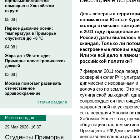
офтальмологической
помощью в Ханкайском
округе
День северных территори
понимаются Южные Кури
05.08 |
солнца отмечают каждый 
Первое дыхание осени:
в 2011 году празднование
температура в Приморье
России) даты вылилось 
опустится до +8 °C
скандал. Только ли потом
04.08 |
настроенные японцы над
Или же всё дело в явном
Жара до +35: что ждет
российской политики?
Приморье после тропических
дождей
7 февраля 2011 года перед
03.08 |
осквернён флаг РФ: ультра
дипмиссии с изорванным и
Москва помогает развивать
отечественное
волоча его по земле. Это м
здравоохранение
хулиганской выходкой, одн
сопровождается настоящей
статьи раздела
направленной на ускорение
есть передачи Японии остр
Регион сегодня
Хабомаи. Более того, прем
общенациональном митинге 
29 Мая 2026, 16:37
Президента РФ Дмитрия 
«непозволительной грубость
Студенты Приморья