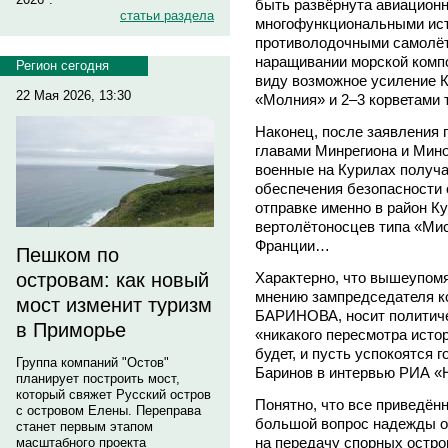
быть развёрнута авиационн
статьи раздела
многофункциональными ист
противолодочными самолёта
наращивании морской компо
Регион сегодня
виду возможное усиление К
22 Мая 2026, 13:30
«Молния» и 2–3 корветами 
Наконец, после заявления 
главами Минрегиона и Мино
военные на Курилах получ
обеспечения безопасности 
отправке именно в район К
вертолётоносцев типа «Мис
Франции…
Пешком по
Характерно, что вышеупом
островам: как новый
мнению зампредседателя к
мост изменит туризм
БАРИНОВА, носит политичес
в Приморье
«никакого пересмотра истор
будет, и пусть успокоятся г
Группа компаний "Остов"
Баринов в интервью РИА «
планирует построить мост,
который свяжет Русский остров
Понятно, что все приведён
с островом Елены. Переправа
большой вопрос надежды о
станет первым этапом
на передачу спорных остро
масштабного проекта