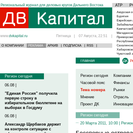
Региональный журнал для деловых кругов Дальнего Востока
АТР
Р
Амурская о
Бурятия
Еврейская 
Забайкаль
Камчатский
Магаданска
www.
dvkapital.ru
Пятница
|
07 Августа, 22:51
|
Приморски
Республика
О КОМПАНИИ
РЕКЛАМА
АРХИВ
|
ПОДПИСКА
|
RSS
|
Сахалинска
Хабаровски
Чукотский 
главная
Р
Регион сегодня
Компании
Регион сегодня
Часовой пояс
Финансы
06.08 |
Тема номера
Рынки
"Единая Россия" получила
Мнение
Отрасль
первую строку в
избирательном бюллетене на
Проект ДК
Инновации
выборах в Госдуму
Регион сегодня
06.08 |
20 Марта 2011, 10:00 |
Регион
Александр Щербаков держит
на контроле ситуацию с
Бесспорные острова