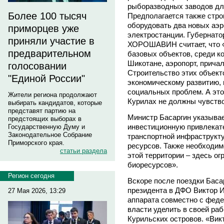
рыборазводных заводов дл
Более 100 тысяч
Предполагается также стро
оборудовать два новых аэр
приморцев уже
электростанции. Губернато
приняли участие в
ХОРОШАВИН считает, что «
предварительном
базовых объектов, среди к
Шикотане, аэропорт, прича
голосовании
Строительство этих объект
"Единой России"
экономическому развитию, 
социальных проблем. А это
Жители региона продолжают
Курилах не должны чувство
выбирать кандидатов, которые
представят партию на
Министр Басаргин указывае
предстоящих выборах в
инвестиционную привлекате
Государственную Думу и
Законодательное Собрание
транспортной инфраструкту
Приморского края.
ресурсов. Также необходим
статьи раздела
этой территории – здесь о
биоресурсов».
Регион сегодня
Вскоре после поездки Баса
президента в ДФО Виктор 
27 Мая 2026, 13:29
аппарата совместно с фед
власти уделить в своей ра
Курильских островов. «Вик