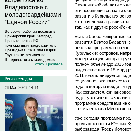
встретился во
Сахалинской области с чле
Владивостоке с
эти посещения связаны с 
молодогвардейцами
развитию Курильских остро
"Единой России"
которая должна развиватьс
так, как и другие российски
Во время рабочей поездки в
Есть и более конкретные з
Приморский край Зампред
Правительства РФ –
развития Виктор Басаргин 
полномочный представитель
целевая программа социал
Президента РФ в ДФО Юрий
Курильских островов, напр
Трутнев встретился во
модернизацию инфраструкт
Владивостоке с молодежью.
полном объёме (до 2015 го
статьи раздела
выделение почти 18 млрд р
2011 года планируется под
Регион сегодня
социально–экономического 
года, в которую войдёт и к
28 Мая 2026, 14:14
Как ожидается, финансово
будет увеличено. «Задачи 
программе средствами не о
– считает глава Минрегиона
Уже сегодня программа пре
промышленности Южных Кур
рыбозавода (Росрыболовст