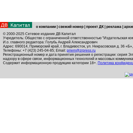
о компании
|
свежий номер
|
проект ДК
|
реклама
|
архи
© 2000-2025 Сетевое издание ДВ Капитал
Учредитель: Общество с ограниченной ответственностью "Издательская ко
И.о. главного редактора: Голубь Андрей Александрович
Адрес: 690014, Приморский край, г. Владивосток, ул. Некрасовская д. 36 «Б»
Телефоны: +7 (423) 245-04-85; Email:
priem@zrpress.ru
Регистрационный номер и дата принятия решения о регистрации: серия Эл
надзору в сфере связи, информационных технологий и массовых коммуник
Содержит информационную продукцию категории 18+.
Политика конфиден