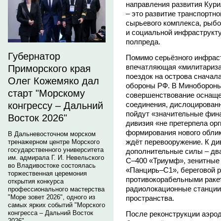
направления развития Кури
– это развитие транспортн
сырьевого комплекса, рыбо
и социальной инфраструкт
полпреда.
Губернатор
Помимо серьёзного инфрас
впечатляющая «милитариза
Приморского края
поездок на острова сначал
Олег Кожемяко дал
обороны РФ. В Минобороны 
старт "Морскому
совершенствование оснащен
соединения, дислоцированн
конгрессу – Дальний
пойдут «значительные фина
Восток 2026"
дивизия «не претерпела ор
формирования нового облик
В Дальневосточном морском
ждёт перевооружение. К ди
тренажерном центре Морского
государственного университета
дополнительные силы – дв
им. адмирала Г. И. Невельского
С–400 «Триумф», зенитные
во Владивостоке состоялась
«Панцирь–С1», береговой р
торжественная церемония
противокорабельными раке
открытия конкурса
радиолокационные станции
профессионального мастерства
"Море зовет 2026", одного из
пространства.
самых ярких событий "Морского
конгресса – Дальний Восток
После реконструкции аэро
2026".