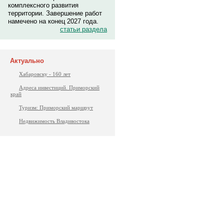
комплексного развития
территории. Завершение работ
намечено на конец 2027 года.
статьи раздела
Актуально
Хабаровску - 160 лет
Адреса инвестиций. Приморский
край
Туризм: Приморский маршрут
Недвижимость Владивостока