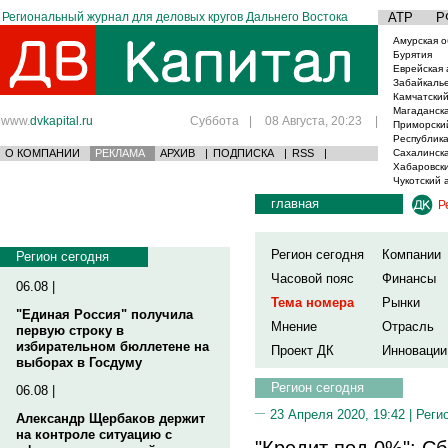
Региональный журнал для деловых кругов Дальнего Востока
АТР
Р
Амурская о
Бурятия
Еврейская 
Забайкаль
Камчатский
Магаданска
www.
dvkapital.ru
Суббота
|
08 Августа, 20:23
|
Приморски
Республика
О КОМПАНИИ
РЕКЛАМА
АРХИВ
|
ПОДПИСКА
|
RSS
|
Сахалинска
Хабаровски
Чукотский 
главная
Р
Регион сегодня
Компании
Регион сегодня
Часовой пояс
Финансы
06.08 |
Тема номера
Рынки
"Единая Россия" получила
Мнение
Отрасль
первую строку в
избирательном бюллетене на
Проект ДК
Инновации
выборах в Госдуму
Регион сегодня
06.08 |
23 Апреля 2020, 19:42 |
Реги
Александр Щербаков держит
на контроле ситуацию с
"Кредит под 0%": С