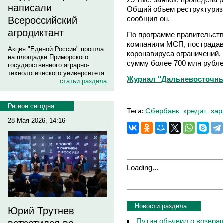
написали
Общий объем реструктуриза
сообщил он.
Всероссийский
агродиктант
По программе правительст
компаниям МСП, пострадав
Акция "Единой России" прошла
коронавируса ограничений,
на площадке Приморского
сумму более 700 млн рубле
государственного аграрно-
технологического университета
Журнал "Дальневосточны
статьи раздела
Регион сегодня
Теги:
Сбербанк
кредит
зар
28 Мая 2026, 14:16
Loading...
Новости раздела
Юрий Трутнев
Путин объявил о возвращ