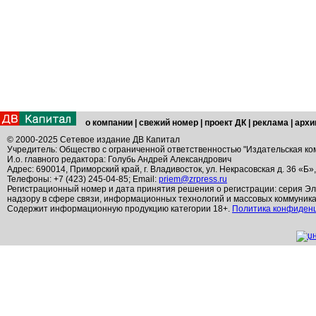
о компании
|
свежий номер
|
проект ДК
|
реклама
|
архи
© 2000-2025 Сетевое издание ДВ Капитал
Учредитель: Общество с ограниченной ответственностью "Издательская ко
И.о. главного редактора: Голубь Андрей Александрович
Адрес: 690014, Приморский край, г. Владивосток, ул. Некрасовская д. 36 «Б»
Телефоны: +7 (423) 245-04-85; Email:
priem@zrpress.ru
Регистрационный номер и дата принятия решения о регистрации: серия Эл
надзору в сфере связи, информационных технологий и массовых коммуник
Содержит информационную продукцию категории 18+.
Политика конфиден