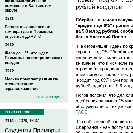
офтальмологической
рублей кредитов
помощью в Ханкайском
округе
05.08 |
Сбербанк с начала запус
"кредит под 0%" принял з
Первое дыхание осени:
на 5,8 млрд рублей, соо
температура в Приморье
банка Анатолий Попов.
опустится до +8 °C
04.08 |
"На сегодняшний день по к
зарплат под 0% Сбербанко
Жара до +35: что ждет
млрд рублей в количестве 
Приморье после тропических
дождей
внимание, что в их числе 
отрасли "непродовольствен
03.08 |
днях также отнесло к пост
Москва помогает развивать
"кредит под 0%" нами приня
отечественное
рублей, одобрено - 5,8 млрд
здравоохранение
Попов пояснил, что для кл
статьи раздела
одобрения занимает 15 мину
обслуживались - их уже ок
ТАСС
.
Регион сегодня
29 Мая 2026, 16:37
"По собственной расширен
Сбербанка к нам поступило
Студенты Приморья
29 тыс. заявок, проведена 