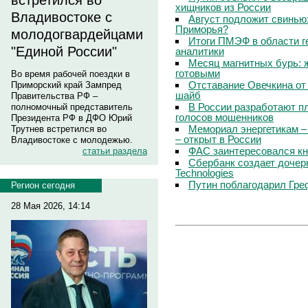
встретился во
хищников из России
Владивостоке с
Август подложит свинью:
Приморья?
молодогвардейцами
Итоги ПМЭФ в области г
"Единой России"
аналитики
Месяц магнитных бурь: 
готовыми
Во время рабочей поездки в
Отставание Овечкина от 
Приморский край Зампред
шайб
Правительства РФ –
В России разработают п
полномочный представитель
голосов мошенников
Президента РФ в ДФО Юрий
Мемориал энергетикам –
Трутнев встретился во
– открыт в России
Владивостоке с молодежью.
ФАС заинтересовался кн
статьи раздела
Сбербанк создает дочер
Technologies
Путин поблагодарил Гре
Регион сегодня
28 Мая 2026, 14:14