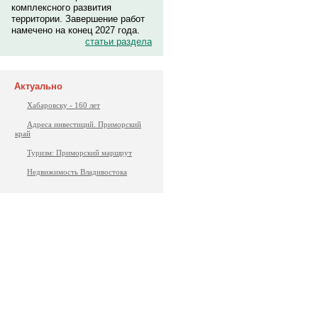
комплексного развития
территории. Завершение работ
намечено на конец 2027 года.
статьи раздела
Актуально
Хабаровску - 160 лет
Адреса инвестиций. Приморский
край
Туризм: Приморский маршрут
Недвижимость Владивостока