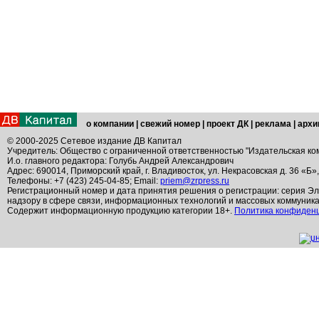
о компании
|
свежий номер
|
проект ДК
|
реклама
|
архи
© 2000-2025 Сетевое издание ДВ Капитал
Учредитель: Общество с ограниченной ответственностью "Издательская ко
И.о. главного редактора: Голубь Андрей Александрович
Адрес: 690014, Приморский край, г. Владивосток, ул. Некрасовская д. 36 «Б»
Телефоны: +7 (423) 245-04-85; Email:
priem@zrpress.ru
Регистрационный номер и дата принятия решения о регистрации: серия Эл
надзору в сфере связи, информационных технологий и массовых коммуник
Содержит информационную продукцию категории 18+.
Политика конфиден