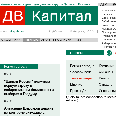
Региональный журнал для деловых кругов Дальнего Востока
АТР
Р
Амурская о
Бурятия
Еврейская 
Забайкаль
Камчатский
Магаданска
www.
dvkapital.ru
Суббота
|
08 Августа, 04:16
|
Приморски
Республика
О КОМПАНИИ
РЕКЛАМА
АРХИВ
|
ПОДПИСКА
|
RSS
|
Сахалинска
Хабаровски
Чукотский 
главная
Р
Регион сегодня
Компании
Регион сегодня
Часовой пояс
Финансы
06.08 |
Тема номера
Рынки
"Единая Россия" получила
Мнение
Отрасль
первую строку в
избирательном бюллетене на
Проект ДК
Инновации
выборах в Госдуму
Query failed: connection to loca
refused).
06.08 |
Александр Щербаков держит
на контроле ситуацию с