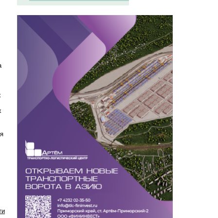
а
х
х
,
ая
ти