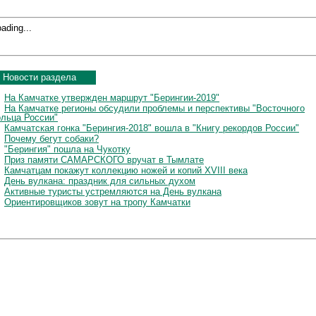
ading...
Новости раздела
На Камчатке утвержден маршрут "Берингии-2019"
На Камчатке регионы обсудили проблемы и перспективы "Восточного
ольца России"
Камчатская гонка "Берингия-2018" вошла в "Книгу рекордов России"
Почему бегут собаки?
"Берингия" пошла на Чукотку
Приз памяти САМАРСКОГО вручат в Тымлате
Камчатцам покажут коллекцию ножей и копий XVIII века
День вулкана: праздник для сильных духом
Активные туристы устремляются на День вулкана
Ориентировщиков зовут на тропу Камчатки