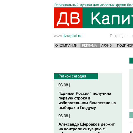
Региональный журнал для деловых кругов Дал
www.
dvkapital.ru
Пятница
|
О КОМПАНИИ
РЕКЛАМА
АРХИВ
|
ПОДПИСК
Регион сегодня
06.08 |
"Единая Россия" получила
первую строку в
избирательном бюллетене на
выборах в Госдуму
06.08 |
Александр Щербаков держит
на контроле ситуацию с
К