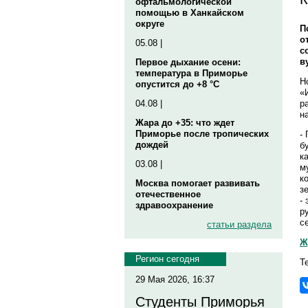
офтальмологической
помощью в Ханкайском
округе
П
о
05.08 |
с
в
Первое дыхание осени:
температура в Приморье
Н
опустится до +8 °C
«
р
04.08 |
н
Жара до +35: что ждет
Приморье после тропических
-
дождей
б
к
03.08 |
м
к
Москва помогает развивать
з
отечественное
-
здравоохранение
р
с
статьи раздела
Ж
Регион сегодня
Т
29 Мая 2026, 16:37
Студенты Приморья