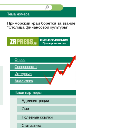
Тема номера
Приморский край борется за звание
"Столица финансовой культуры"
Опрос
Спецпроекты
Интервью
Аналитика
Наши партнеры
Администрации
Сми
Полезные ссылки
Статистика