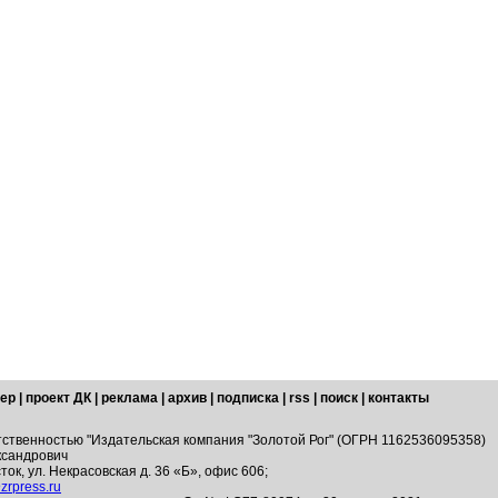
ер
|
проект ДК
|
реклама
|
архив
|
подписка
|
rss
|
поиск
|
контакты
тственностью "Издательская компания "Золотой Рог" (ОГРН 1162536095358)
ксандрович
ток, ул. Некрасовская д. 36 «Б», офис 606;
zrpress.ru