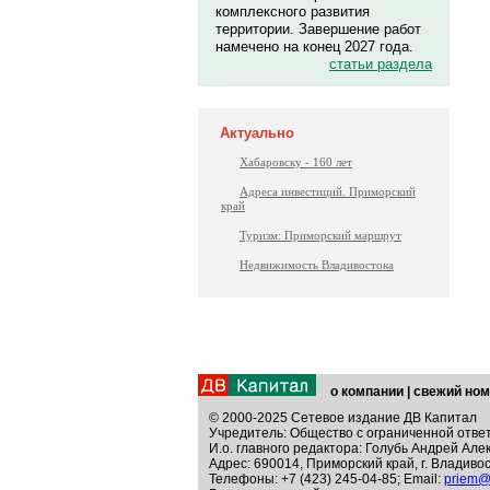
комплексного развития
территории. Завершение работ
намечено на конец 2027 года.
статьи раздела
Актуально
Хабаровску - 160 лет
Адреса инвестиций. Приморский
край
Туризм: Приморский маршрут
Недвижимость Владивостока
о компании
|
свежий ном
© 2000-2025 Сетевое издание ДВ Капитал
Учредитель: Общество с ограниченной отве
И.о. главного редактора: Голубь Андрей Але
Адрес: 690014, Приморский край, г. Владивос
Телефоны: +7 (423) 245-04-85; Email:
priem@