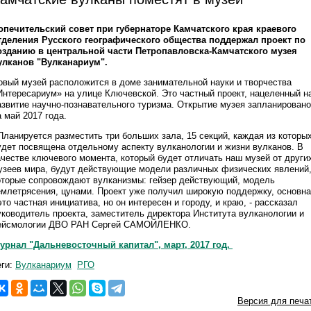
опечительский совет при губернаторе Камчатского края краевого
тделения Русского географического общества поддержал проект по
озданию в центральной части Петропавловска-Камчатского музея
улканов "Вулканариум".
овый музей расположится в доме занимательной науки и творчества
Интересариум» на улице Ключевской. Это частный проект, нацеленный н
азвитие научно-познавательного туризма. Открытие музея запланировано
а май 2017 года.
 Планируется разместить три больших зала, 15 секций, каждая из которы
удет посвящена отдельному аспекту вулканологии и жизни вулканов. В
ачестве ключевого момента, который будет отличать наш музей от други
узеев мира, будут действующие модели различных физических явлений
оторые сопровождают вулканизмы: гейзер действующий, модель
емлетрясения, цунами. Проект уже получил широкую поддержку, основн
 это частная инициатива, но он интересен и городу, и краю, - рассказал
уководитель проекта, заместитель директора Института вулканологии и
ейсмологии ДВО РАН Сергей САМОЙЛЕНКО.
урнал "Дальневосточный капитал", март, 2017 год.
еги:
Вулканариум
РГО
Версия для печа