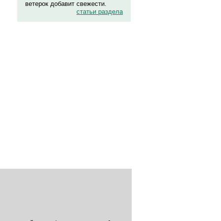
ветерок добавит свежести.
статьи раздела