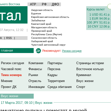
ьнего Востока
АТР
РФ
ДФО
Курсы валют
Амурская область
Бурятия
1 USD
81.41 р.
Еврейская автономная область
1 EUR
94.06 р.
Забайкалье
100 JPY
51.61 р.
Камчатский край
10 CNY
12.06 р.
Магаданская область
07 Августа, 12:32
|
Приморский край
Республика Саха (Якутия)
А
|
RSS
|
Сахалинская область
Хабаровский край
Чукотский автономный округ
главная
Рекомендует:
Регион сегодня
Регион сегодня
Компании
Партнеры
Страницы истории
Часовой пояс
Финансы
Персона
Восточное кольцо
Тема номера
Рынки
Кадры
Криминал
Мнение
Отрасль
Территория
Вкус жизни
Проект ДК
Инновации
Среда обитания
Спорт
Вкус жизни
17 Марта 2017, 09:10 |
Вкус жизни
амчатские вулканы поместят в музей