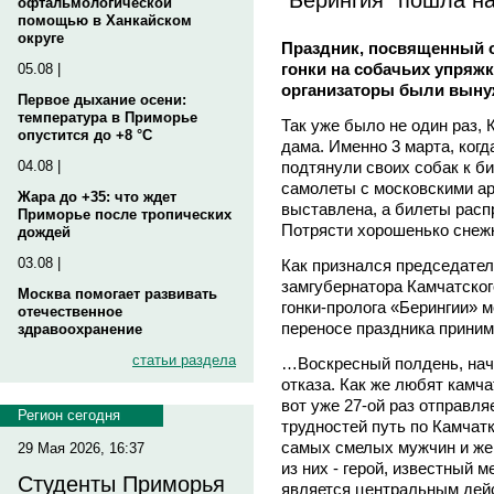
офтальмологической
помощью в Ханкайском
округе
Праздник, посвященный 
гонки на собачьих упряжк
05.08 |
организаторы были выну
Первое дыхание осени:
температура в Приморье
Так уже было не один раз, 
опустится до +8 °C
дама. Именно 3 марта, когд
подтянули своих собак к б
04.08 |
самолеты с московскими ар
Жара до +35: что ждет
выставлена, а билеты расп
Приморье после тропических
Потрясти хорошенько снеж
дождей
03.08 |
Как признался председател
замгубернатора Камчатско
Москва помогает развивать
гонки-пролога «Берингии» 
отечественное
переносе праздника прини
здравоохранение
статьи раздела
…Воскресный полдень, нач
отказа. Как же любят камча
вот уже 27-ой раз отправля
Регион сегодня
трудностей путь по Камчат
самых смелых мужчин и жен
29 Мая 2026, 16:37
из них - герой, известный м
Студенты Приморья
является центральным дейс