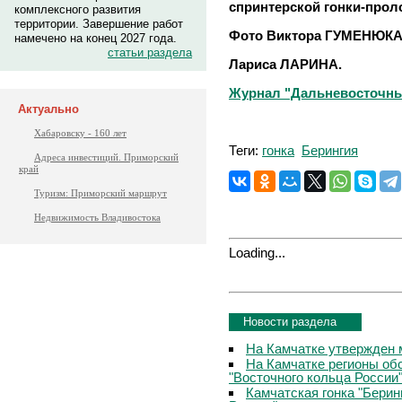
спринтерской гонки-прол
комплексного развития
территории. Завершение работ
Фото Виктора ГУМЕНЮКА
намечено на конец 2027 года.
статьи раздела
Лариса ЛАРИНА.
Журнал "Дальневосточный 
Актуально
Хабаровску - 160 лет
Теги:
гонка
Берингия
Адреса инвестиций. Приморский
край
Туризм: Приморский маршрут
Недвижимость Владивостока
Loading...
Новости раздела
На Камчатке утвержден 
На Камчатке регионы об
"Восточного кольца России
Камчатская гонка "Берин