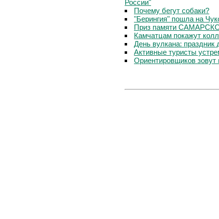
России"
Почему бегут собаки?
"Берингия" пошла на Чук
Приз памяти САМАРСКО
Камчатцам покажут колле
День вулкана: праздник
Активные туристы устре
Ориентировщиков зовут 