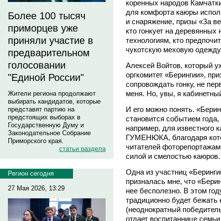
коренных народов Камчатки.
для комфорта каюры испол
Более 100 тысяч
и снаряжение, призы «За в
приморцев уже
кто гонкует на деревянных
приняли участие в
технологиям, кто предпочи
чукотскую меховую одежду 
предварительном
голосовании
Алексей Войтов, который у
оргкомитет «Берингии», при
"Единой России"
сопровождать гонку, не пер
меня. Но, увы, я кабинетны
Жители региона продолжают
выбирать кандидатов, которые
И его можно понять. «Берин
представят партию на
предстоящих выборах в
становится событием года, 
Государственную Думу и
например, для известного 
Законодательное Собрание
ГУМЕНЮКА, благодаря кото
Приморского края.
читателей фоторепортажами
статьи раздела
силой и смелостью каюров.
Одна из участниц «Берин
Регион сегодня
призналась мне, что «Беринг
27 Мая 2026, 13:29
нее бесполезно. В этом году
традиционно будет бежать
(неоднократный победитель
отдает воспитаннице семьи