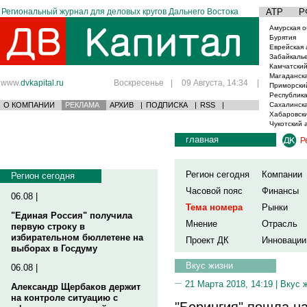
Региональный журнал для деловых кругов Дальнего Востока
АТР
Р
Амурская о
Бурятия
Еврейская 
Забайкаль
Камчатский
Магаданска
www.
dvkapital.ru
Воскресенье
|
09 Августа, 14:34
|
Приморски
Республика
О КОМПАНИИ
РЕКЛАМА
АРХИВ
|
ПОДПИСКА
|
RSS
|
Сахалинска
Хабаровски
Чукотский 
главная
Р
Регион сегодня
Компании
Регион сегодня
Часовой пояс
Финансы
06.08 |
Тема номера
Рынки
"Единая Россия" получила
Мнение
Отрасль
первую строку в
избирательном бюллетене на
Проект ДК
Инновации
выборах в Госдуму
Вкус жизни
06.08 |
21 Марта 2018, 14:19 |
Вкус 
Александр Щербаков держит
на контроле ситуацию с
"Берингия" пошла на