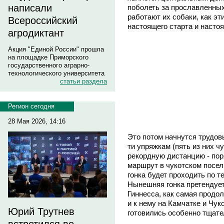
написали
поболеть за прославленных
работают их собаки, как э
Всероссийский
настоящего старта и настоя
агродиктант
Акция "Единой России" прошла
на площадке Приморского
государственного аграрно-
технологического университета
статьи раздела
Регион сегодня
28 Мая 2026, 14:16
Это потом начнутся трудовы
ти упряжкам (пять из них ч
рекордную дистанцию - пор
маршрут в чукотском посел
гонка будет проходить по т
Нынешняя гонка претендует
Гиннесса, как самая продол
и к нему на Камчатке и Чук
Юрий Трутнев
готовились особенно тщате