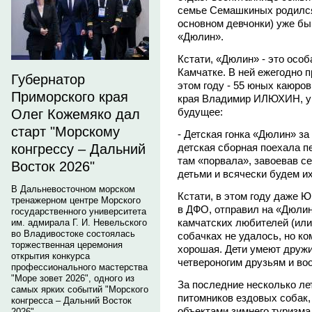
семье Семашкиных родился 
основном девчонки) уже бы
«Дюлин».
Кстати, «Дюлин» - это особ
Камчатке. В ней ежегодно п
Губернатор
этом году - 55 юных каюров
Приморского края
края Владимир ИЛЮХИН, у 
будущее:
Олег Кожемяко дал
старт "Морскому
- Детская гонка «Дюлин» за
детская сборная поехала п
конгрессу – Дальний
там «порвала», завоевав с
Восток 2026"
детьми и всячески будем и
В Дальневосточном морском
Кстати, в этом году даже 
тренажерном центре Морского
в ДФО, отправил на «Дюли
государственного университета
камчатских любителей (или
им. адмирала Г. И. Невельского
во Владивостоке состоялась
собачках не удалось, но ко
торжественная церемония
хорошая. Дети умеют дружит
открытия конкурса
четвероногим друзьям и во
профессионального мастерства
"Море зовет 2026", одного из
За последние несколько ле
самых ярких событий "Морского
питомников ездовых собак,
конгресса – Дальний Восток
объектами зимнего туризма.
2026".