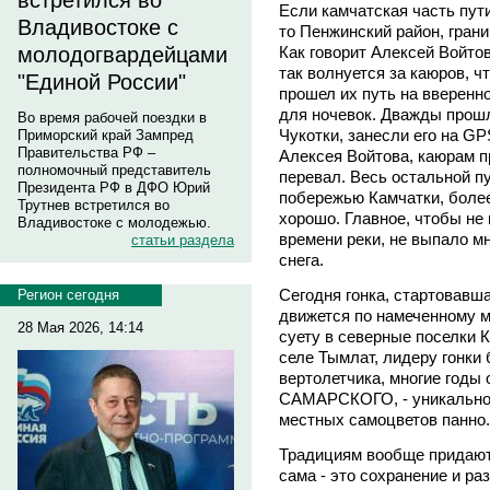
встретился во
Если камчатская часть пут
Владивостоке с
то Пенжинский район, границ
Как говорит Алексей Войто
молодогвардейцами
так волнуется за каюров, ч
"Единой России"
прошел их путь на вверенн
для ночевок. Дважды прошли
Во время рабочей поездки в
Чукотки, занесли его на G
Приморский край Зампред
Правительства РФ –
Алексея Войтова, каюрам 
полномочный представитель
перевал. Весь остальной п
Президента РФ в ДФО Юрий
побережью Камчатки, боле
Трутнев встретился во
хорошо. Главное, чтобы не
Владивостоке с молодежью.
времени реки, не выпало мн
статьи раздела
снега.
Сегодня гонка, стартовавша
Регион сегодня
движется по намеченному м
28 Мая 2026, 14:14
суету в северные поселки К
селе Тымлат, лидеру гонки 
вертолетчика, многие годы 
САМАРСКОГО, - уникальное
местных самоцветов панно.
Традициям вообще придают 
сама - это сохранение и ра