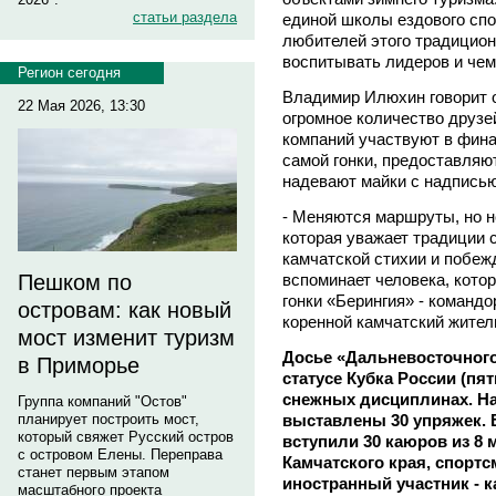
статьи раздела
единой школы ездового спо
любителей этого традицион
воспитывать лидеров и чем
Регион сегодня
Владимир Илюхин говорит о
22 Мая 2026, 13:30
огромное количество друзей
компаний участвуют в фина
самой гонки, предоставляю
надевают майки с надписью 
- Меняются маршруты, но н
которая уважает традиции с
камчатской стихии и побежд
вспоминает человека, кото
Пешком по
гонки «Берингия» - команд
островам: как новый
коренной камчатский жител
мост изменит туризм
Досье «Дальневосточного
в Приморье
статусе Кубка России (пя
снежных дисциплинах. На
Группа компаний "Остов"
выставлены 30 упряжек. 
планирует построить мост,
который свяжет Русский остров
вступили 30 каюров из 8
с островом Елены. Переправа
Камчатского края, спортс
станет первым этапом
иностранный участник - 
масштабного проекта