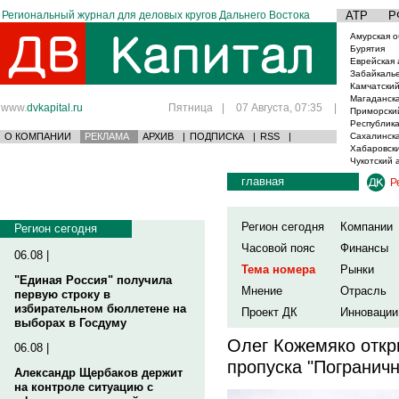
Региональный журнал для деловых кругов Дальнего Востока
АТР
Р
Амурская о
Бурятия
Еврейская 
Забайкаль
Камчатский
Магаданска
www.
dvkapital.ru
Пятница
|
07 Августа, 07:35
|
Приморски
Республика
О КОМПАНИИ
РЕКЛАМА
АРХИВ
|
ПОДПИСКА
|
RSS
|
Сахалинска
Хабаровски
Чукотский 
главная
Р
Регион сегодня
Компании
Регион сегодня
Часовой пояс
Финансы
06.08 |
Тема номера
Рынки
"Единая Россия" получила
Мнение
Отрасль
первую строку в
избирательном бюллетене на
Проект ДК
Инновации
выборах в Госдуму
Олег Кожемяко откр
06.08 |
пропуска "Погранич
Александр Щербаков держит
на контроле ситуацию с