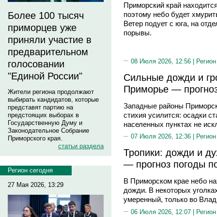
Приморский край находитс
Более 100 тысяч
поэтому небо будет хмурит
Ветер подует с юга, на от
приморцев уже
порывы.
приняли участие в
предварительном
08 Июля 2026, 12:56 |
Регион
голосовании
"Единой России"
Сильные дожди и гро
Приморье — прогноз
Жители региона продолжают
выбирать кандидатов, которые
Западные районы Приморск
представят партию на
стихия усилится: осадки с
предстоящих выборах в
Государственную Думу и
населенных пунктах не иск
Законодательное Собрание
07 Июля 2026, 12:36 |
Регион
Приморского края.
статьи раздела
Тропики: дожди и д
— прогноз погоды п
Регион сегодня
В Приморском крае небо н
27 Мая 2026, 13:29
дожди. В некоторых уголках
умеренный, только во Вла
06 Июля 2026, 12:07 |
Регион