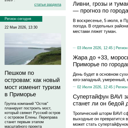
Ливни, грозы и тум
статьи раздела
— прогноз по город
Регион сегодня
В воскресенье, 5 июля, в 
погода. В отдельных района
22 Мая 2026, 13:30
местами ляжет туман.
03 Июля 2026, 12:45 |
Регион
Жара до +33, морось
Приморье по город
Пешком по
День будет в основном сухи
островам: как новый
юго-западный, умеренный, 
мост изменит туризм
02 Июля 2026, 12:45 |
Регион
в Приморье
Супертайфун BAVI з
станет ли он бедой
Группа компаний "Остов"
планирует построить мост,
который свяжет Русский остров
Тропический шторм BAVI сф
с островом Елены. Переправа
выходные он превратится в
станет первым этапом
может стать супертайфуном
масштабного проекта