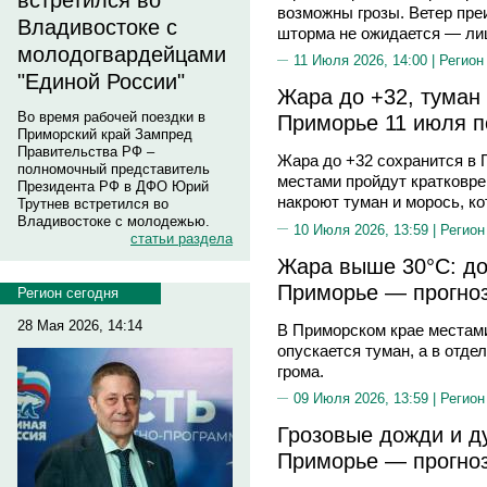
встретился во
возможны грозы. Ветер пре
Владивостоке с
шторма не ожидается — ли
молодогвардейцами
11 Июля 2026, 14:00 |
Регион
"Единой России"
Жара до +32, туман 
Во время рабочей поездки в
Приморье 11 июля п
Приморский край Зампред
Правительства РФ –
Жара до +32 сохранится в П
полномочный представитель
местами пройдут кратковре
Президента РФ в ДФО Юрий
накроют туман и морось, ко
Трутнев встретился во
Владивостоке с молодежью.
10 Июля 2026, 13:59 |
Регион
статьи раздела
Жара выше 30°С: до
Приморье — прогноз
Регион сегодня
28 Мая 2026, 14:14
В Приморском крае местами
опускается туман, а в отд
грома.
09 Июля 2026, 13:59 |
Регион
Грозовые дожди и ду
Приморье — прогноз