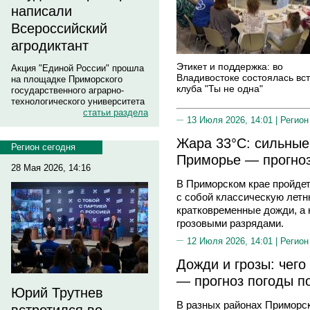
написали
Всероссийский
агродиктант
Этикет и поддержка: во
Акция "Единой России" прошла
Владивостоке состоялась вс
на площадке Приморского
клуба "Ты не одна"
государственного аграрно-
технологического университета
статьи раздела
13 Июля 2026, 14:01 |
Регион
Жара 33°C: сильные
Регион сегодня
Приморье — прогноз
28 Мая 2026, 14:16
В Приморском крае пройдет
с собой классическую лет
кратковременные дожди, а 
грозовыми разрядами.
12 Июля 2026, 14:01 |
Регион
Дожди и грозы: чего
— прогноз погоды п
Юрий Трутнев
В разных районах Приморск