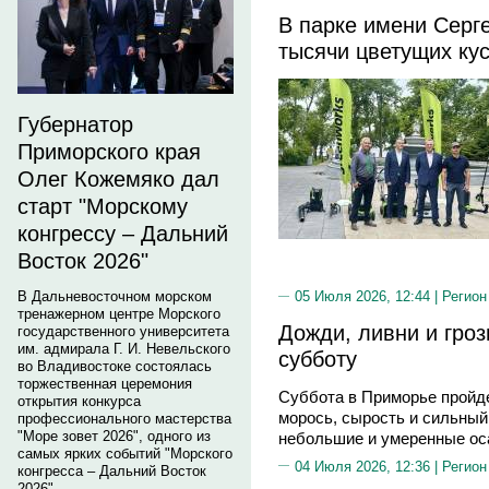
В парке имени Серг
тысячи цветущих ку
Губернатор
Приморского края
Олег Кожемяко дал
старт "Морскому
конгрессу – Дальний
Восток 2026"
В Дальневосточном морском
05 Июля 2026, 12:44 |
Регион
тренажерном центре Морского
Дожди, ливни и гро
государственного университета
им. адмирала Г. И. Невельского
субботу
во Владивостоке состоялась
торжественная церемония
Суббота в Приморье пройд
открытия конкурса
морось, сырость и сильный 
профессионального мастерства
"Море зовет 2026", одного из
небольшие и умеренные оса
самых ярких событий "Морского
04 Июля 2026, 12:36 |
Регион
конгресса – Дальний Восток
2026".