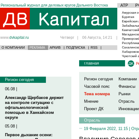
Региональный журнал для деловых кругов Дальнего Востока
АТР
Р
Амурская о
Бурятия
Еврейская 
Забайкаль
Камчатский
Магаданска
www.
dvkapital.ru
Четверг
|
06 Августа, 14:21
|
Приморски
Республика
О КОМПАНИИ
РЕКЛАМА
АРХИВ
|
ПОДПИСКА
|
RSS
|
Сахалинска
Хабаровски
Чукотский 
главная
Р
Регион сегодня
Компании
Регион сегодня
Часовой пояс
Финансы
06.08 |
Тема номера
Рынки
Александр Щербаков держит
Мнение
Отрасль
на контроле ситуацию с
офтальмологической
Проект ДК
Инновации
помощью в Ханкайском
округе
Отрасль
05.08 |
19 Февраля 2022, 11:15 |
Отр
Первое дыхание осени:
Владимир Солодов п