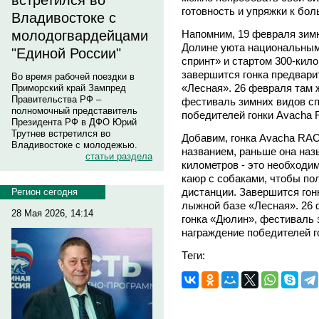
встретился во
готовность и упряжки к бол
Владивостоке с
Напомним, 19 февраля зимн
молодогвардейцами
Долине уюта национальным
"Единой России"
спринт» и стартом 300-кил
завершится гонка предвари
Во время рабочей поездки в
«Лесная». 26 февраля там 
Приморский край Зампред
Правительства РФ –
фестиваль зимних видов с
полномочный представитель
победителей гонки Avacha
Президента РФ в ДФО Юрий
Трутнев встретился во
Добавим, гонка Avacha RAC
Владивостоке с молодежью.
названием, раньше она наз
статьи раздела
километров - это необходи
каюр с собаками, чтобы по
дистанции. Завершится гон
Регион сегодня
лыжной базе «Лесная». 26 
28 Мая 2026, 14:14
гонка «Дюлин», фестиваль 
награждение победителей 
Теги: