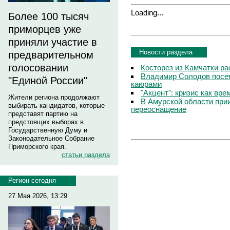
Loading...
Более 100 тысяч
приморцев уже
приняли участие в
Новости раздела
предварительном
голосовании
Косторез из Камчатки ра
Владимир Солодов посет
"Единой России"
каюрами
"Акцент": кризис как вр
Жители региона продолжают
В Амурской области прии
выбирать кандидатов, которые
переоснащение
представят партию на
предстоящих выборах в
Государственную Думу и
Законодательное Собрание
Приморского края.
статьи раздела
Регион сегодня
27 Мая 2026, 13:29