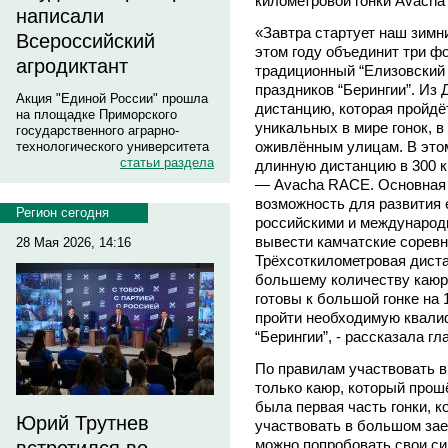
километровой гонки Avach
написали
«Завтра стартует наш зимн
Всероссийский
этом году объединит три фо
агродиктант
традиционный “Елизовский
праздников “Берингии”. Из
Акция "Единой России" прошла
дистанцию, которая пройдёт
на площадке Приморского
уникальных в мире гонок, в
государственного аграрно-
оживлённым улицам. В этом
технологического университета
статьи раздела
длинную дистанцию в 300 
— Avacha RACE. Основная 
возможность для развития 
Регион сегодня
российскими и международ
вывести камчатские соревн
28 Мая 2026, 14:16
Трёхсоткилометровая диста
большему количеству каюро
готовы к большой гонке на 
пройти необходимую квали
“Берингии”, - рассказала гл
По правилам участвовать в
только каюр, который прош
была первая часть гонки, 
Юрий Трутнев
участвовать в большом зае
можно попробовать свои с