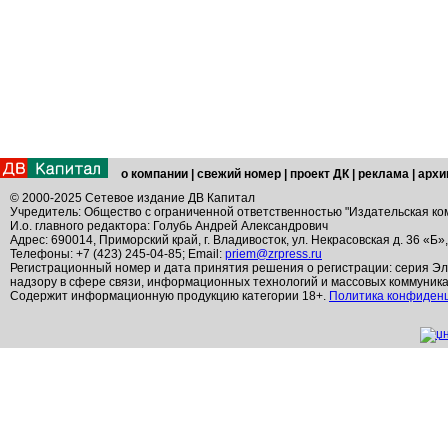
о компании
|
свежий номер
|
проект ДК
|
реклама
|
архи
© 2000-2025 Сетевое издание ДВ Капитал
Учредитель: Общество с ограниченной ответственностью "Издательская ко
И.о. главного редактора: Голубь Андрей Александрович
Адрес: 690014, Приморский край, г. Владивосток, ул. Некрасовская д. 36 «Б»
Телефоны: +7 (423) 245-04-85; Email:
priem@zrpress.ru
Регистрационный номер и дата принятия решения о регистрации: серия Эл
надзору в сфере связи, информационных технологий и массовых коммуник
Содержит информационную продукцию категории 18+.
Политика конфиден