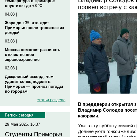
температура в Приморье
провел встречу с к
опустится до +8 °C
04.08 |
Жара до +35: что ждет
Приморье после тропических
дождей
03.08 |
Москва помогает развивать
отечественное
здравоохранение
02.08 |
Дождливый аккорд: чем
удивит конец недели в
Приморье — прогноз погоды
по городам
статьи раздела
В преддверии открытия з
Владимир Солодов посети
Регион сегодня
каюрами.
29 Мая 2026, 16:37
Уже в эту субботу зимний 
Долине уюта гонкой «Елизо
Студенты Приморья