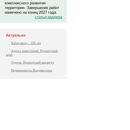
комплексного развития
территории. Завершение работ
намечено на конец 2027 года.
статьи раздела
Актуально
Хабаровску - 160 лет
Адреса инвестиций. Приморский
край
Туризм: Приморский маршрут
Недвижимость Владивостока