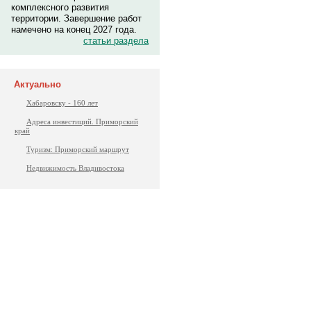
комплексного развития
территории. Завершение работ
намечено на конец 2027 года.
статьи раздела
Актуально
Хабаровску - 160 лет
Адреса инвестиций. Приморский
край
Туризм: Приморский маршрут
Недвижимость Владивостока