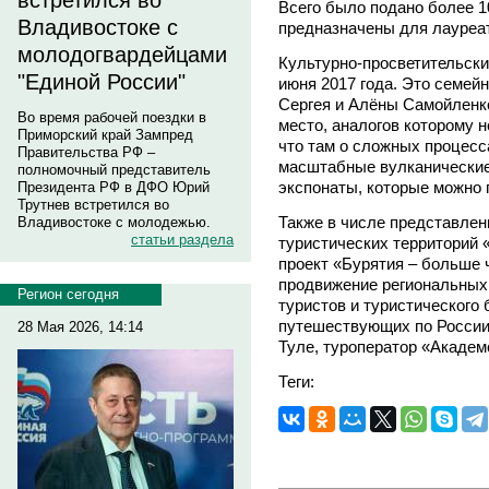
встретился во
Всего было подано более 10
Владивостоке с
предназначены для лауреа
молодогвардейцами
Культурно-просветительски
"Единой России"
июня 2017 года. Это семей
Сергея и Алёны Самойленко
Во время рабочей поездки в
место, аналогов которому н
Приморский край Зампред
что там о сложных процесс
Правительства РФ –
масштабные вулканические
полномочный представитель
экспонаты, которые можно 
Президента РФ в ДФО Юрий
Трутнев встретился во
Также в числе представлен
Владивостоке с молодежью.
статьи раздела
туристических территорий 
проект «Бурятия – больше 
продвижение региональных
Регион сегодня
туристов и туристического
путешествующих по России R
28 Мая 2026, 14:14
Туле, туроператор «Академ
Теги: