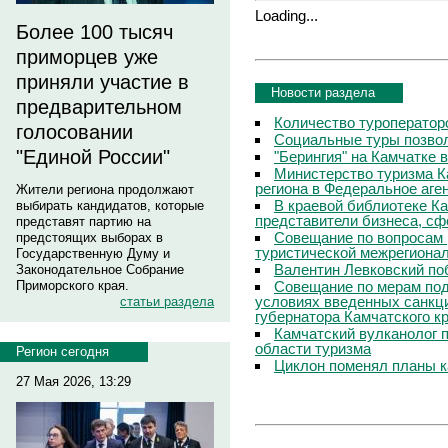
Loading...
Более 100 тысяч
приморцев уже
приняли участие в
Новости раздела
предварительном
Количество туроператор
голосовании
Социальные туры позвол
"Единой России"
"Берингия" на Камчатке 
Министерство туризма К
региона в Федеральное аге
Жители региона продолжают
В краевой библиотеке Ка
выбирать кандидатов, которые
представители бизнеса, сф
представят партию на
Совещание по вопросам 
предстоящих выборах в
туристической межрегиона
Государственную Думу и
Валентин Левковский поб
Законодательное Собрание
Совещание по мерам под
Приморского края.
условиях введенных санкц
статьи раздела
губернатора Камчатского к
Камчатский вулканолог 
области туризма
Регион сегодня
Циклон поменял планы к
27 Мая 2026, 13:29