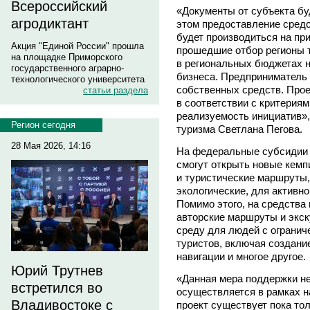
Всероссийский
«Документы от субъекта бу
агродиктант
этом предоставление сред
будет производиться на пр
Акция "Единой России" прошла
прошедшие отбор регионы 
на площадке Приморского
в региональных бюджетах н
государственного аграрно-
бизнеса. Предприниматель 
технологического университета
собственных средств. Прое
статьи раздела
в соответствии с критериям
реализуемость инициатив»,
Регион сегодня
туризма Светлана Пегова.
28 Мая 2026, 14:16
На федеральные субсидии 
смогут открыть новые кемп
и туристические маршруты,
экологические, для активно
Помимо этого, на средства
авторские маршруты и экск
среду для людей с огранич
туристов, включая создани
навигации и многое другое.
Юрий Трутнев
«Данная мера поддержки не
встретился во
осуществляется в рамках н
Владивостоке с
проект существует пока тол