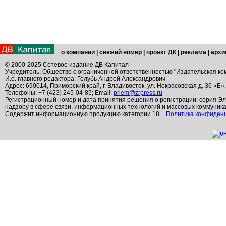
о компании
|
свежий номер
|
проект ДК
|
реклама
|
архи
© 2000-2025 Сетевое издание ДВ Капитал
Учредитель: Общество с ограниченной ответственностью "Издательская ко
И.о. главного редактора: Голубь Андрей Александрович
Адрес: 690014, Приморский край, г. Владивосток, ул. Некрасовская д. 36 «Б»
Телефоны: +7 (423) 245-04-85; Email:
priem@zrpress.ru
Регистрационный номер и дата принятия решения о регистрации: серия Эл
надзору в сфере связи, информационных технологий и массовых коммуник
Содержит информационную продукцию категории 18+.
Политика конфиден