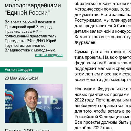
обратиться в Камчатский в
молодогвардейцами
методической помощью, за
"Единой России"
документов. Если заявка н
Ростуризмом, мы планируе
Во время рабочей поездки в
для представителей бизнес
Приморский край Зампред
детали заявочной и конкурс
Правительства РФ –
полномочный представитель
Камчатского выставочно-ту
Президента РФ в ДФО Юрий
Журавлев.
Трутнев встретился во
Владивостоке с молодежью.
Сумма гранта составит от 3
статьи раздела
типа проекта. На всю грант
федеральном бюджете залож
поддержит малый и средний
Регион сегодня
этом летнем и осеннем сез
28 Мая 2026, 14:14
возможности для комфортно
Напомним, Федеральное аге
новых грантовых программ 
2022 году. Потенциальным 
необходимо обращаться в м
для того, чтобы встать в р
Российской Федерации смог
Все проекты должны быть 
декабря 2022 года.