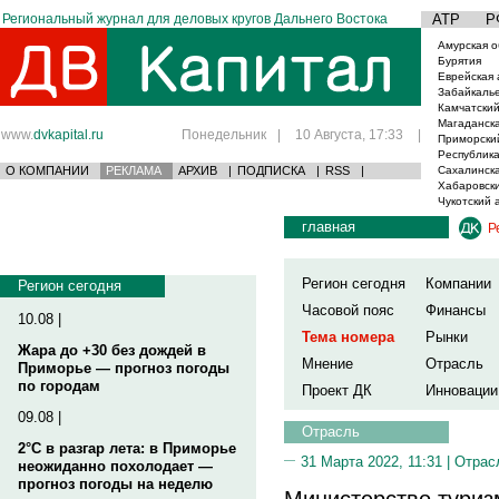
Региональный журнал для деловых кругов Дальнего Востока
АТР
Р
Амурская о
Бурятия
Еврейская 
Забайкаль
Камчатский
Магаданска
www.
dvkapital.ru
Понедельник
|
10 Августа, 17:33
|
Приморски
Республика
О КОМПАНИИ
РЕКЛАМА
АРХИВ
|
ПОДПИСКА
|
RSS
|
Сахалинска
Хабаровски
Чукотский 
главная
Р
Регион сегодня
Компании
Регион сегодня
Часовой пояс
Финансы
10.08 |
Тема номера
Рынки
Жара до +30 без дождей в
Мнение
Отрасль
Приморье — прогноз погоды
по городам
Проект ДК
Инновации
09.08 |
Отрасль
2°C в разгар лета: в Приморье
31 Марта 2022, 11:31 |
Отрас
неожиданно похолодает —
прогноз погоды на неделю
Министерство туриз