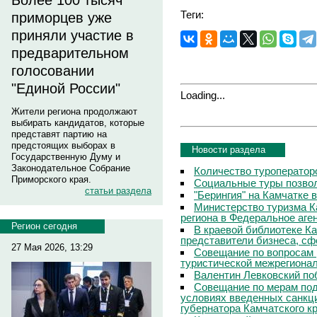
Более 100 тысяч
Теги:
приморцев уже
приняли участие в
предварительном
голосовании
"Единой России"
Loading...
Жители региона продолжают
выбирать кандидатов, которые
представят партию на
предстоящих выборах в
Новости раздела
Государственную Думу и
Законодательное Собрание
Количество туроператор
Приморского края.
Социальные туры позвол
статьи раздела
"Берингия" на Камчатке 
Министерство туризма К
региона в Федеральное аге
Регион сегодня
В краевой библиотеке Ка
представители бизнеса, сф
27 Мая 2026, 13:29
Совещание по вопросам 
туристической межрегиона
Валентин Левковский поб
Совещание по мерам под
условиях введенных санкц
губернатора Камчатского к