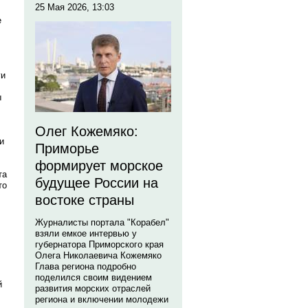
25 Мая 2026, 13:03
е
ги
ы
Олег Кожемяко:
и
Приморье
формирует морское
та
будущее России на
то
востоке страны
Журналисты портала "Корабел"
взяли емкое интервью у
губернатора Приморского края
Олега Николаевича Кожемяко
Глава региона подробно
поделился своим видением
й
развития морских отраслей
региона и включении молодежи