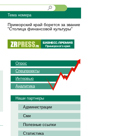
Тема номера
Приморский край борется за звание
"Столица финансовой культуры"
Опрос
Спецпроекты
Интервью
Аналитика
Наши партнеры
Администрации
Сми
Полезные ссылки
Статистика