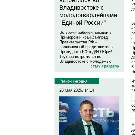
встретился во
ч
Владивостоке с
д
молодогвардейцами
–
"Единой России"
р
«
Во время рабочей поездки в
р
Приморский край Зампред
а
Правительства РФ –
о
полномочный представитель
П
Президента РФ в ДФО Юрий
П
Трутнев встретился во
д
Владивостоке с молодежью.
с
статьи раздела
б
Н
Ч
Регион сегодня
з
28 Мая 2026, 14:14
2
п
п
о
г
–
М
д
м