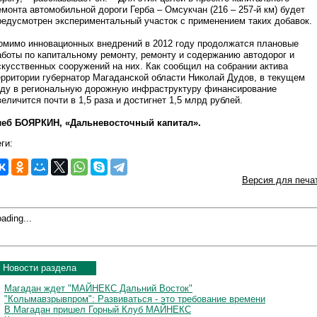
емонта автомобильной дороги Герба – Омсукчан (216 – 257-й км) будет
редусмотрен экспериментальный участок с применением таких добавок.
омимо инновационных внедрений в 2012 году продолжатся плановые
аботы по капитальному ремонту, ремонту и содержанию автодорог и
скусственных сооружений на них. Как сообщил на собрании актива
ерритории губернатор Магаданской области Николай Дудов, в текущем
оду в региональную дорожную инфраструктуру финансирование
величится почти в 1,5 раза и достигнет 1,5 млрд рублей.
леб БОЯРКИН, «Дальневосточный капитал».
ги:
Версия для печа
ading...
Новости раздела
Магадан ждет "МАЙНЕКС Дальний Восток"
"Колымавзрывпром": Развиваться - это требование времени
В Магадан пришел Горный Клуб МАЙНЕКС