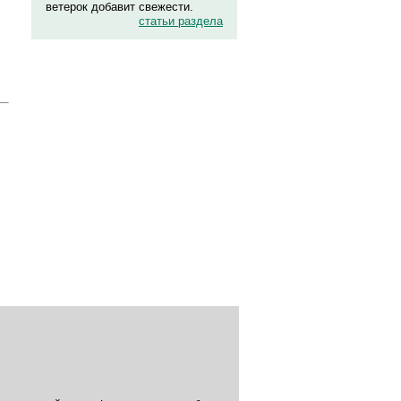
ветерок добавит свежести.
статьи раздела