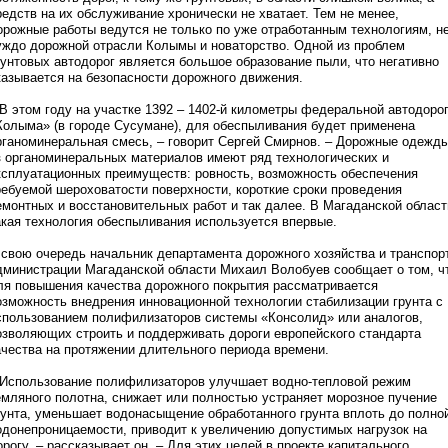
редств на их обслуживание хронически не хватает. Тем не менее,
орожные работы ведутся не только по уже отработанным технологиям, н
уждо дорожной отрасли Колымы и новаторство. Одной из проблем
рунтовых автодорог является большое образование пыли, что негативно
казывается на безопасности дорожного движения.
 В этом году на участке 1392 – 1402-й километры федеральной автодоро
Колыма» (в городе Сусумане), для обеспыливания будет применена
рганоминеральная смесь, – говорит Сергей Смирнов. – Дорожные одежд
з органоминеральных материалов имеют ряд технологических и
ксплуатационных преимуществ: ровность, возможность обеспечения
ребуемой шероховатости поверхности, короткие сроки проведения
емонтных и восстановительных работ и так далее. В Магаданской област
акая технология обеспыливания используется впервые.
 свою очередь начальник департамента дорожного хозяйства и транспор
дминистрации Магаданской области Михаил Волобуев сообщает о том, ч
ля повышения качества дорожного покрытия рассматривается
озможность внедрения инновационной технологии стабилизации грунта с
спользованием полифилизаторов системы «Консолид» или аналогов,
озволяющих строить и поддерживать дороги европейского стандарта
ачества на протяжении длительного периода времени.
 Использование полифилизаторов улучшает водно-тепловой режим
емляного полотна, снижает или полностью устраняет морозное пучение
рунта, уменьшает водонасыщение обработанного грунта вплоть до полно
одонепроницаемости, приводит к увеличению допустимых нагрузок на
орогу, – рассказывает он. – Для этих целей в проекте капитального