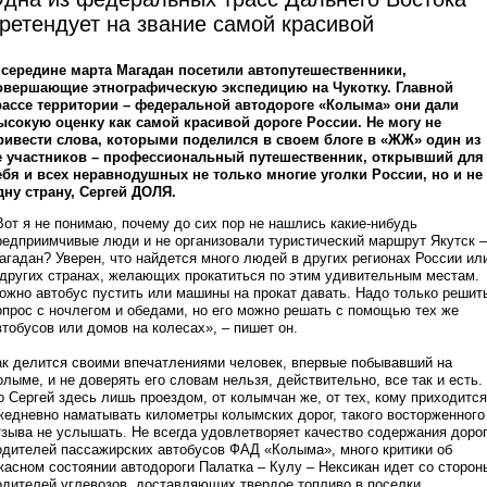
ретендует на звание самой красивой
 середине марта Магадан посетили автопутешественники,
овершающие этнографическую экспедицию на Чукотку. Главной
рассе территории – федеральной автодороге «Колыма» они дали
ысокую оценку как самой красивой дороге России. Не могу не
ривести слова, которыми поделился в своем блоге в «ЖЖ» один из
е участников – профессиональный путешественник, открывший для
ебя и всех неравнодушных не только многие уголки России, но и не
дну страну, Сергей ДОЛЯ.
Вот я не понимаю, почему до сих пор не нашлись какие-нибудь
редприимчивые люди и не организовали туристический маршрут Якутск –
агадан? Уверен, что найдется много людей в других регионах России ил
 других странах, желающих прокатиться по этим удивительным местам.
ожно автобус пустить или машины на прокат давать. Надо только решит
опрос с ночлегом и обедами, но его можно решать с помощью тех же
втобусов или домов на колесах», – пишет он.
ак делится своими впечатлениями человек, впервые побывавший на
олыме, и не доверять его словам нельзя, действительно, все так и есть.
о Сергей здесь лишь проездом, от колымчан же, от тех, кому приходится
жедневно наматывать километры колымских дорог, такого восторженного
тзыва не услышать. Не всегда удовлетворяет качество содержания доро
одителей пассажирских автобусов ФАД «Колыма», много критики об
жасном состоянии автодороги Палатка – Кулу – Нексикан идет со сторон
одителей углевозов, доставляющих твердое топливо в поселки