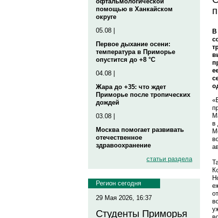
офтальмологической
п
помощью в Ханкайском
округе
05.08 |
В
с
Первое дыхание осени:
т
температура в Приморье
в
опустится до +8 °C
п
е
04.08 |
с
о
Жара до +35: что ждет
Приморье после тропических
«
дождей
п
М
03.08 |
в
Москва помогает развивать
М
отечественное
в
здравоохранение
а
статьи раздела
Т
К
Н
Регион сегодня
е
о
29 Мая 2026, 16:37
в
у
Студенты Приморья
в