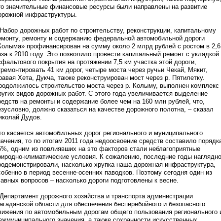
то значительные финансовые ресурсы были направлены на развитие
орожной инфраструктуры.
 Набор дорожных работ по строительству, реконструкции, капитальному
емонту, ремонту и содержанию федеральной автомобильной дороги
Колыма» профинансирован на сумму около 2 млрд рублей с ростом в 2,6
аза к 2010 году. Это позволило провести капитальный ремонт с укладкой
сфальтового покрытия на протяжении 7,5 км участка этой дороги,
тремонтировать 41 км дорог, четыре моста через ручьи Чекай, Мякит,
равая Хета, Дукча, также реконструирован мост через р. Пятилетку.
родолжилось строительство моста через р. Колыму, выполнен комплекс
ругих видов дорожных работ. С этого года увеличивается выделение
редств на ремонты и содержание более чем на 160 млн рублей, что,
езусловно, должно сказаться на качестве дорожного полотна, – сказал
иколай Дудов.
то касается автомобильных дорог регионального и муниципального
начения, то по итогам 2011 года недоосвоение средств составило порядк
5%, одним из повлиявших на это факторов стали неблагоприятные
риродно-климатические условия. К сожалению, последние годы наглядн
родемонстрировали, насколько хрупка наша дорожная инфраструктура,
собенно в период весенне-осенних паводков. Поэтому сегодня один из
лавных вопросов – насколько дороги подготовлены к весне.
 Департамент дорожного хозяйства и транспорта администрации
агаданской области для обеспечения бесперебойного и безопасного
вижения по автомобильным дорогам общего пользования регионального 
ежмуниципального значения, а также сохранности искусственных