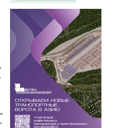
и
ь
ги
ы