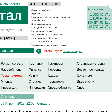
ьнего Востока
АТР
РФ
ДФО
Курсы валют
Амурская область
Бурятия
1 USD
82.17 р.
Еврейская автономная область
1 EUR
94.84 р.
Забайкалье
100 JPY
51.82 р.
Камчатский край
10 CNY
12.17 р.
Магаданская область
09 Августа, 17:03
|
Приморский край
Республика Саха (Якутия)
А
|
RSS
|
Сахалинская область
Хабаровский край
Чукотский автономный округ
главная
Рекомендует:
Регион сегодня
Регион сегодня
Компании
Партнеры
Страницы истории
Часовой пояс
Финансы
Персона
Восточное кольцо
Тема номера
Рынки
Кадры
Криминал
Мнение
Отрасль
Территория
Вкус жизни
Проект ДК
Инновации
Среда обитания
Спорт
Отрасль
09 Апреля 2012, 22:03 |
Отрасль
дна из федеральных трасс Дальнего Востока