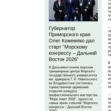
с
д
ч
г
с
–
Губернатор
«
Приморского края
о
и
Олег Кожемяко дал
э
старт "Морскому
т
р
конгрессу – Дальний
т
Восток 2026"
В
а
В Дальневосточном морском
д
тренажерном центре Морского
в
государственного университета
и
им. адмирала Г. И. Невельского
п
во Владивостоке состоялась
к
торжественная церемония
открытия конкурса
–
профессионального мастерства
з
"Море зовет 2026", одного из
г
самых ярких событий "Морского
в
конгресса – Дальний Восток
д
2026".