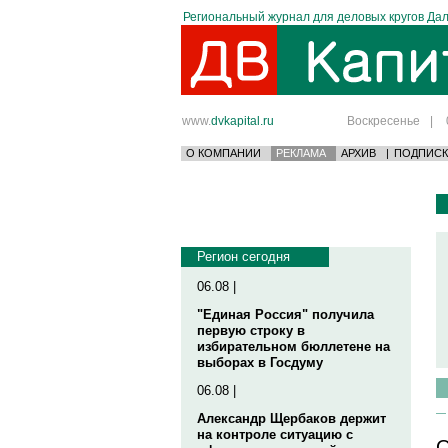
Региональный журнал для деловых кругов Дал
www.
dvkapital.ru
Воскресенье
|
О КОМПАНИИ
РЕКЛАМА
АРХИВ
|
ПОДПИСК
Регион сегодня
06.08 |
"Единая Россия" получила
первую строку в
избирательном бюллетене на
выборах в Госдуму
06.08 |
Александр Щербаков держит
на контроле ситуацию с
О