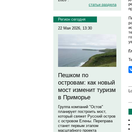
р
статьи раздела
п
П
Регион сегодня
р
и
22 Мая 2026, 13:30
т
г
у
Г
Те
Пешком по
островам: как новый
мост изменит туризм
Lo
в Приморье
Группа компаний "Остов"
планирует построить мост,
который свяжет Русский остров
с островом Елены. Переправа
станет первым этапом
масштабного проекта