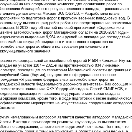
ооружений на них сформировал комиссии для организации работ по
беспечению безаварийного пропуска весеннего паводка, – рассказывает
ачальник департамента Михаил ВОЛОБУЕВ. – Разработаны планы
ероприятий по подготовке дорог к пропуску весенних паводковых вод. В
рошлом году выполнен ряд работ работы по предотвращению возможных
азмывов. В 2012 году областной целевой программой «Содержание и
азвитие автомобильных дорог Магаданской области на 2010-2014 годы»
редусмотрено выделение 9,964 млн рублей на ликвидацию последствий
резвычайных ситуаций природного и техногенного характера на
втомобильных дорогах общего пользования регионального и
ежмуниципального значения.
правление федеральной автомобильной дорогой Р-504 «Колыма» Якутск
агадан на участке 1187 – 2021-й км протяженностью 834 линейных
илометра, проходящем по территории Магаданской области до границы с
еспубликой Саха (Якутия), осуществляет федеральное казенное
чреждение «Управление федеральных автомобильных дорог по
агаданской области Федерального дорожного агентства». Как сообщил и
. заместителя начальника ФКУ Упрдор «Магадан» Сергей СМИРНОВ, в
реддверии прохождения весенних вод управлением также создана
аводковая комиссия, кроме того, в ходе подготовки к весне выполняются
рофилактические мероприятия на искусственных сооружениях автодорог
Колыма».
ругим немаловажным вопросом является качество автодорог Магаданск
бласти. Ежегодно производятся ремонты, круглогодично выполняются
аботы по содержанию, а претензиям водителей нет числа. Понятно, что
ротяженность дорог, к тому же грунтовых, в области слишком велика, а