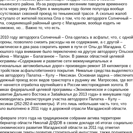
енькинского района. Из-за разрушения весенним паводком временного
оста через реку Аян-Юрях в минувшем году более полугода вообще
тсутствовал сквозной проезд по тенькинской трассе. А сколько жалоб
оступало от жителей поселка Ола о том, что по автодороге Солнечный –
ла, соединяющей районный центр с Магаданом, вообще ездить не
озможно, но… Важно то, что есть.
 2010 году автодорога Солнечный – Ола оделась в асфальт, что, с одной
тороны, позволило снизить расходы на ее содержание, а с другой –
рактически в два раза сократить время в пути от Олы до Магадана. С
рошлого года внимание было переключено на другую автодорогу Ольско
айона – Магадан – Балаганное – Талон. В рамках областной целевой
рограммы «Содержание и развитие сети межмуниципальных и
егиональных автомобильных дорог» произведен ремонт 18 километров с
стройством асфальтобетонного покрытия. Немалые средства выделяютс
 на автодорогу Палатка – Кулу – Нексикан. Основная задача – обеспечит
адежный проезд всех видов транспорта к руднику им. Матросова, где вот
от начнется отработка крупнейшего в России месторождения золота. В
амках федеральной целевой программы «Экономическое и социальное
азвитие Дальнего Востока и Забайкалья до 2013 года» в минувшем году
роизводилась реконструкция участка автодороги Палатка – Кулу –
ексикан (262-282-й километры). И это лишь небольшая часть того, что
ыло выполнено в 2011 году в дорожной отрасли Магаданской области.
 феврале этого года на традиционном собрании актива территории
убернатор области Николай ДУДОВ в своем докладе об итогах социально
кономического развития Магаданской области за 2011 год отметил
пережающие темпы развития строительной индустрии, также подчеркнув