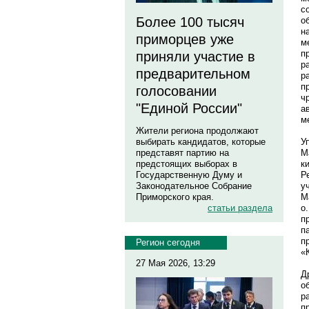
с
Более 100 тысяч
о
н
приморцев уже
м
п
приняли участие в
р
предварительном
р
п
голосовании
ч
"Единой России"
а
м
Жители региона продолжают
У
выбирать кандидатов, которые
М
представят партию на
к
предстоящих выборах в
Р
Государственную Думу и
у
Законодательное Собрание
М
Приморского края.
о
статьи раздела
п
п
п
Регион сегодня
«
27 Мая 2026, 13:29
Д
о
р
п