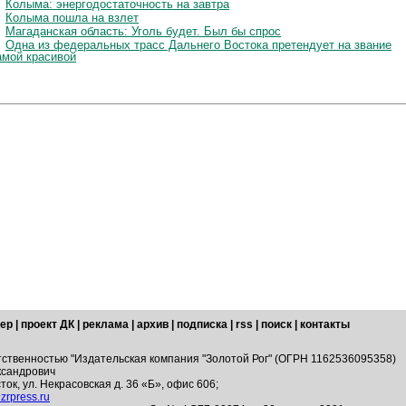
Колыма: энергодостаточность на завтра
Колыма пошла на взлет
Магаданская область: Уголь будет. Был бы спрос
Одна из федеральных трасс Дальнего Востока претендует на звание
амой красивой
ер
|
проект ДК
|
реклама
|
архив
|
подписка
|
rss
|
поиск
|
контакты
тственностью "Издательская компания "Золотой Рог" (ОГРН 1162536095358)
ксандрович
ток, ул. Некрасовская д. 36 «Б», офис 606;
zrpress.ru