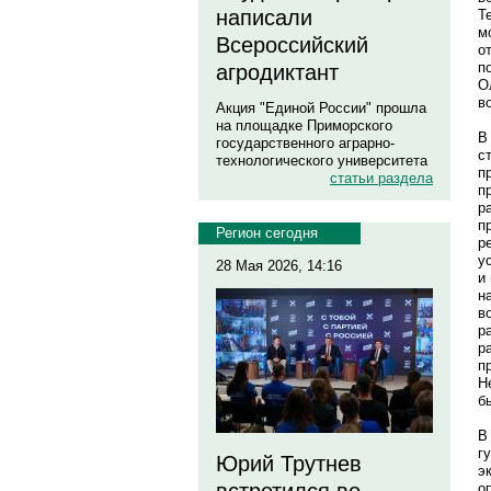
написали
Т
м
Всероссийский
о
п
агродиктант
О
в
Акция "Единой России" прошла
на площадке Приморского
В
государственного аграрно-
с
технологического университета
п
статьи раздела
п
р
п
Регион сегодня
р
у
28 Мая 2026, 14:16
и
н
в
р
р
п
Н
б
В
г
Юрий Трутнев
э
о