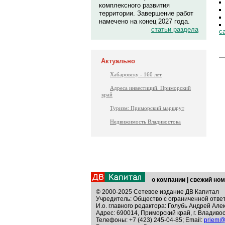
комплексного развития
территории. Завершение работ
намечено на конец 2027 года.
статьи раздела
с
Актуально
Хабаровску - 160 лет
Адреса инвестиций. Приморский
край
Туризм: Приморский маршрут
Недвижимость Владивостока
о компании
|
свежий ном
© 2000-2025 Сетевое издание ДВ Капитал
Учредитель: Общество с ограниченной отве
И.о. главного редактора: Голубь Андрей Але
Адрес: 690014, Приморский край, г. Владивос
Телефоны: +7 (423) 245-04-85; Email:
priem@