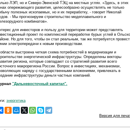
олько ЛЭП, но и Северо-Эвенской ТЭЦ на местных углях. «Здесь, в этих
онах опережающего развития, целесообразно осуществлять не только
обычу полезных ископаемых, но и их переработку, - говорит Николай
удов. - Мы прогнозируем строительство медеплавильного и
елезорудного комбинатов».
нтерес для инвесторов и пользу для территории может представлять
нвестиционный проект по комплексной переработке бурых углей в Ольск
айоне. Но для того, чтобы он стал реальным, так же потребуется провест
инии электропередачи к новым производствам.
 области выстроена четкая схема потребностей в модернизации и
троительстве энергетической инфраструктуры. Определены векторы
азвития региона, которые совпадают со стратегией развития всего
осточного макрорегиона России. Вопрос в инвестициях, механизмах,
озволяющих наряду с государственными вложениями, привлекать в
оздание инфраструктуры деньги частных компаний.
урнал
"Дальневосточный капитал".
еги:
энергетика
Версия для печа