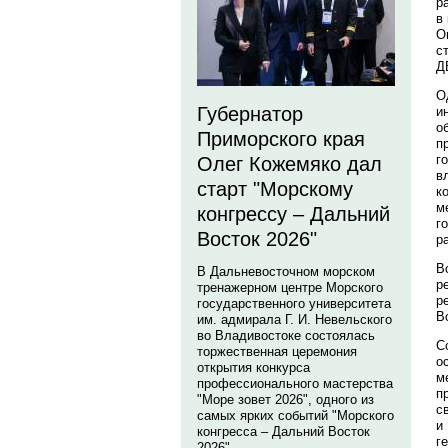
р
в
О
с
Д
О
Губернатор
и
о
Приморского края
п
г
Олег Кожемяко дал
в
старт "Морскому
к
м
конгрессу – Дальний
г
Восток 2026"
р
В
В Дальневосточном морском
р
тренажерном центре Морского
р
государственного университета
В
им. адмирала Г. И. Невельского
во Владивостоке состоялась
С
торжественная церемония
о
открытия конкурса
м
профессионального мастерства
п
"Море зовет 2026", одного из
с
самых ярких событий "Морского
и
конгресса – Дальний Восток
г
2026".