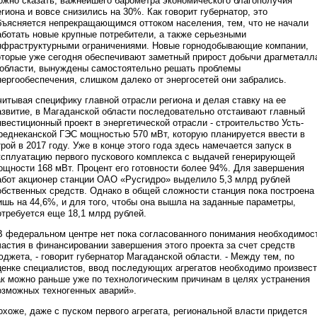
ожно сказать, важнейшего барометра экономического благополучия
егиона и вовсе снизились на 30%. Как говорит губернатор, это
бъясняется непрекращающимся оттоком населения, тем, что не начали
аботать новые крупные потребители, а также серьезными
нфраструктурными ограничениями. Новые горнодобывающие компании,
оторые уже сегодня обеспечивают заметный прирост добычи драгметалл
 области, вынуждены самостоятельно решать проблемы
нергообеспечения, слишком далеко от энергосетей они забрались.
читывая специфику главной отрасли региона и делая ставку на ее
азвитие, в Магаданской области последовательно отстаивают главный
нвестиционный проект в энергетической отрасли - строительство Усть-
реднеканской ГЭС мощностью 570 мВт, которую планируется ввести в
трой в 2017 году. Уже в конце этого года здесь намечается запуск в
ксплуатацию первого пускового комплекса с выдачей генерирующей
ощности 168 мВт. Процент его готовности более 94%. Для завершения
абот акционер станции ОАО «Русгидро» выделило 5,3 млрд рублей
обственных средств. Однако в общей сложности станция пока построена
ишь на 44,6%, и для того, чтобы она вышла на заданные параметры,
отребуется еще 18,1 млрд рублей.
В федеральном центре нет пока согласованного понимания необходимос
частия в финансировании завершения этого проекта за счет средств
юджета, - говорит губернатор Магаданской области. - Между тем, по
ценке специалистов, ввод последующих агрегатов необходимо произвес
ак можно раньше уже по технологическим причинам в целях устранения
озможных техногенных аварий».
охоже, даже с пуском первого агрегата, региональной власти придется