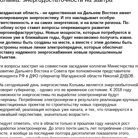
агаданская область - не единственная на Дальнем Востоке имеет
золированную энергосистему. И это накладывает особую
тветственность и на самих энергетиков, и на власти региона. По-
собому остро ставит вопросы опережающего развития
нергоинфраструктуры. Новые мощности, которые потребуются в
егионе уже в ближайшие годы, будет невозможно получить извне.
ни должны быть созданы на месте, а вместе с этим должны быть
остроены новые линии электропередачи, которые обеспечат
оставку надежного энергоснабжения новым промышленным
бъектам.
ти вопросы заострил на совместном заседании коллегии Министерства п
азвитию Дальнего Востока и Совета при полномочном представителе
резидента РФ в ДФО губернатор Магаданской области Николай ДУДОВ.
На сегодняшний день энергосистема Колымы является энергоизбыточной
 говорит губернатор, - однако это ее временное состояние. К 2018 году
озможности энергосистемы по выработке электроэнергии будут
счерпаны. Потребление электроэнергии в результате реализации крупных
нвестиционных проектов по строительству новых горнорудных
редприятий, реализация которых уже начата, и тех, что планируются в
лижайшей перспективе, значительно возрастет».
ледует отметить, что в области только в прошлом году начался рост
ыработки электроэнергии. До этого почти шесть лет потребление стояло 
есте, и вообще за последние полтора десятилетия показатели этого,