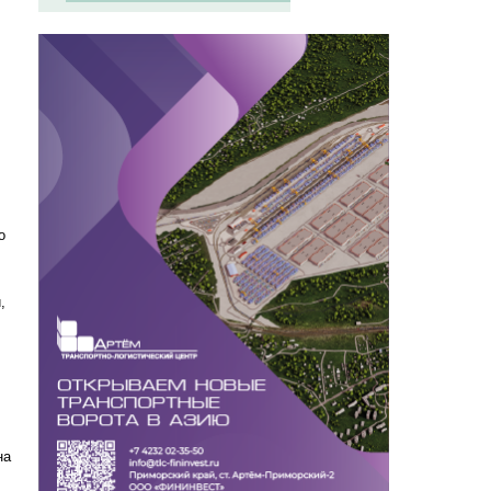
о
,
на