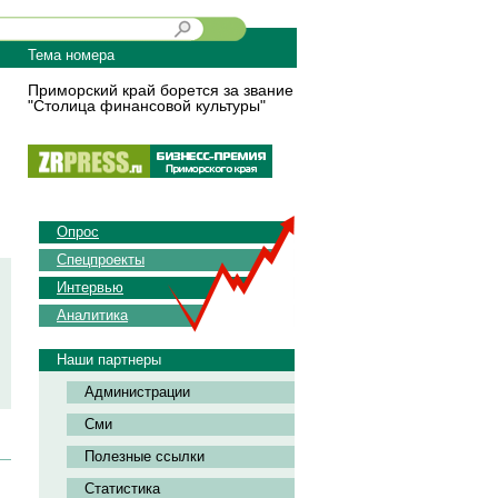
Тема номера
Приморский край борется за звание
"Столица финансовой культуры"
Опрос
Спецпроекты
Интервью
Аналитика
Наши партнеры
Администрации
Сми
Полезные ссылки
Статистика