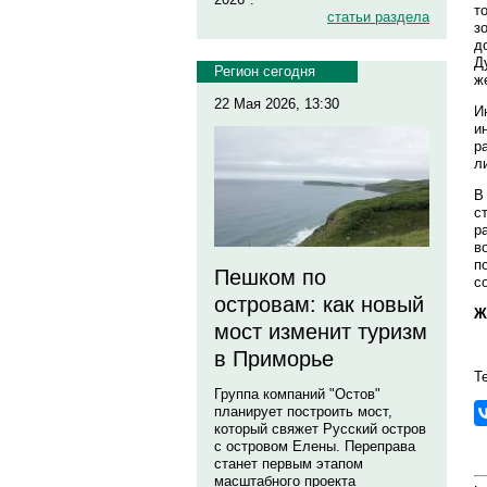
т
статьи раздела
з
д
Д
Регион сегодня
ж
22 Мая 2026, 13:30
И
и
р
л
В
с
р
в
п
Пешком по
с
островам: как новый
Ж
мост изменит туризм
в Приморье
Т
Группа компаний "Остов"
планирует построить мост,
который свяжет Русский остров
с островом Елены. Переправа
станет первым этапом
масштабного проекта