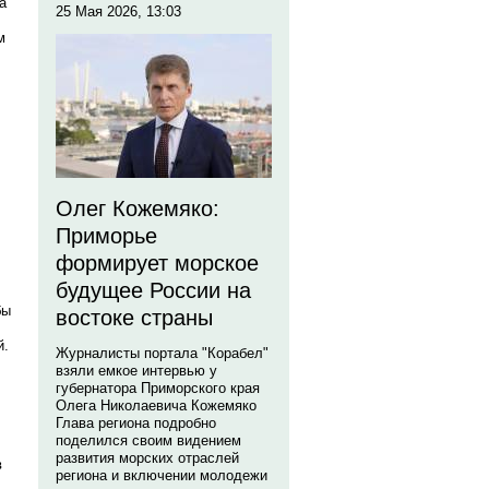
а
25 Мая 2026, 13:03
м
Олег Кожемяко:
Приморье
формирует морское
будущее России на
бы
востоке страны
й.
Журналисты портала "Корабел"
взяли емкое интервью у
губернатора Приморского края
Олега Николаевича Кожемяко
Глава региона подробно
поделился своим видением
л
развития морских отраслей
в
региона и включении молодежи