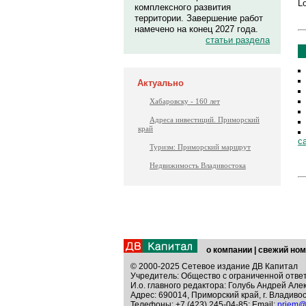
Lo
комплексного развития
территории. Завершение работ
намечено на конец 2027 года.
статьи раздела
Актуально
Хабаровску - 160 лет
Адреса инвестиций. Приморский
край
с
Туризм: Приморский маршрут
Недвижимость Владивостока
о компании
|
свежий ном
© 2000-2025 Сетевое издание ДВ Капитал
Учредитель: Общество с ограниченной отве
И.о. главного редактора: Голубь Андрей Але
Адрес: 690014, Приморский край, г. Владивос
Телефоны: +7 (423) 245-04-85; Email:
priem@