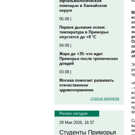
офтальмологической
помощью в Ханкайском
округе
М
и
05.08 |
о
о
Первое дыхание осени:
э
температура в Приморье
р
опустится до +8 °C
О
04.08 |
п
д
Жара до +35: что ждет
о
Приморье после тропических
дождей
Э
р
03.08 |
п
Москва помогает развивать
«
отечественное
-
здравоохранение
в
и
статьи раздела
и
п
б
Регион сегодня
С
29 Мая 2026, 16:37
в
м
Студенты Приморья