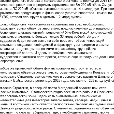
азвитие Дальнего Востока и Байкальского региона на период до 2018 г.», 
 качестве приоритета определить строительство Вл 220 кВ «Усть-Омчук -
мчак» и ПС 220 кВ «Омчак» сметной стоимостью 14,4 млрд руб. При это
троительстве предусмотрено финансовое участие инвестора - компании
ВУЭК, которая планирует выделить 1,2 млрд рублей.
днако общая сметная стоимость строительства всех необходимых
нфраструктурных объектов энергетики, предназначенных для надежного
беспечения электроэнергией предприятий Яно-Колымской золоторудной
ровинции, значительно больше - около 33 млрд рублей. Вряд ли
осударство будет готово взять на себя весь этот объем инвестиций -
ложиться в создание необходимой инфраструктуры придется и самим
омпаниям, владеющим лицензиями на разработку крупнейших
есторождений золота. И здесь не обойтись без механизмов
осударственно-частного партнерства, которые еще не получили должного
аспространения.
ообще же примерный объем финансирования на строительство и
еконструкцию объектов энергетики, которые необходимы на Колыме, что
еализовать Стратегию экономического и социального развития Дальнего
остока и Байкальского региона до 2025 года, составляет 208 млрд рубле
огласно Стратегии, в северной части Магаданской области начнется
своение Шаманихо - Столбовского рудно-россыпного района и Ороекской
еталлогенической зоны. Здесь есть значительные, экономически
ривлекательные для инвесторов запасы золота, серебра, меди, цинка и
винца. В восточной части области расположены Омолонский рудный узе
 Эвенский рудно-россыпной район. С учетом их отдаленности от объекто
енерации, по словам губернатора, здесь необходимо строительство не