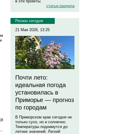
в эти проекты.
статьи раздела
Регион сегодня
21 Мая 2026, 13:25
ом
и
Почти лето:
идеальная погода
установилась в
Приморье — прогноз
по городам
В Приморском крае сегодня не
ти
только сухо, но и солнечно.
Температуры поднимутся до
летних значений. Легкий