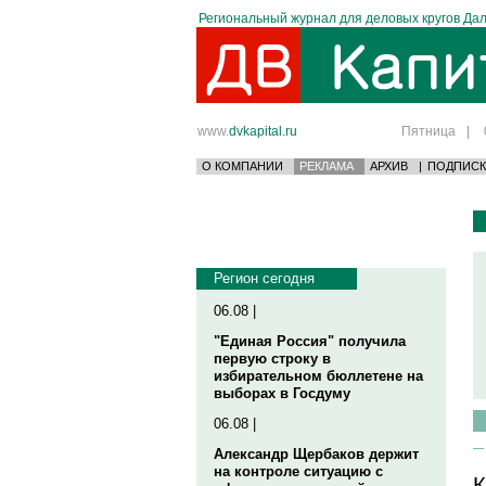
Региональный журнал для деловых кругов Дал
www.
dvkapital.ru
Пятница
|
О КОМПАНИИ
РЕКЛАМА
АРХИВ
|
ПОДПИСК
Регион сегодня
06.08 |
"Единая Россия" получила
первую строку в
избирательном бюллетене на
выборах в Госдуму
06.08 |
Александр Щербаков держит
на контроле ситуацию с
К