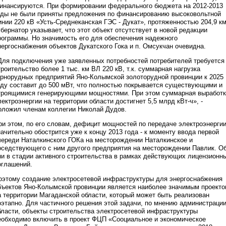
инансируются. При формировании федерального бюджета на 2012-2013
оды не были приняты предложения по финансированию высоковольтной
инии 220 кВ «Усть-Среднеканская ГЭС - Дукат», протяженностью 204,9 км
убернатор указывает, что этот объект отсутствует в новой редакции
рограммы. Но значимость его для обеспечения надежного
нергоснабжения объектов Дукатского Гока и п. Омсукчан очевидна.
Для подключения уже заявленных потребностей потребителей требуется
троительство более 1 тыс. км ВЛ 220 кВ, т.к. суммарная нагрузка
орнорудных предприятий Яно-Колымской золоторудной провинции к 2025
оду составит до 500 мВт, что полностью покрывается существующими и
троящимися генерирующими мощностями. При этом суммарная выработк
лектроэнергии на территории области достигнет 5,5 млрд кВт-ч», -
оложил членам коллегии Николай Дудов.
ри этом, по его словам, дефицит мощностей по передаче электроэнерги
начительно обострится уже к концу 2013 года - к моменту ввода первой
череди Наталкинского ГОКа на месторождении Наталкинское и
оседствующего с ним другого предприятия на месторождении Павлик. О
ни в стадии активного строительства в рамках действующих лицензионн
оглашений.
оэтому создание электросетевой инфраструктуры для энергоснабжения
бъектов Яно-Колымской провинции является наиболее значимым проект
а территории Магаданской области, который может быть реализован
оэтапно. Для частичного решения этой задачи, по мнению администраци
бласти, объекты строительства электросетевой инфраструктуры
еобходимо включить в проект ФЦП «Сооциальное и экономическое