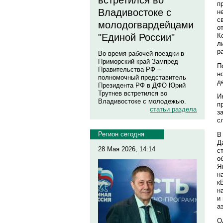
встретился во
п
Владивостоке с
н
с
молодогвардейцами
о
К
"Единой России"
л
р
Во время рабочей поездки в
Приморский край Зампред
П
Правительства РФ –
н
полномочный представитель
д
Президента РФ в ДФО Юрий
Трутнев встретился во
И
Владивостоке с молодежью.
п
статьи раздела
з
с
Регион сегодня
В
Д
28 Мая 2026, 14:14
с
о
Я
н
к
н
и
а
О