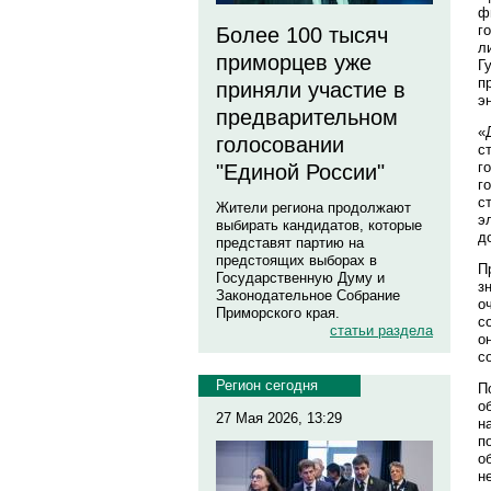
ф
г
Более 100 тысяч
л
приморцев уже
Г
п
приняли участие в
э
предварительном
«
голосовании
с
г
"Единой России"
г
с
Жители региона продолжают
э
выбирать кандидатов, которые
д
представят партию на
предстоящих выборах в
П
Государственную Думу и
з
Законодательное Собрание
о
Приморского края.
с
статьи раздела
о
с
Регион сегодня
П
о
27 Мая 2026, 13:29
н
п
о
н