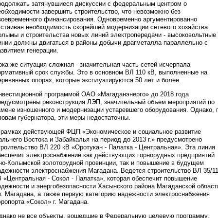
родолжать затянувшиеся дискуссии с федеральным центром о
еобходимости завершить строительство, что невозможно без
воевременного финансирования. Одновременно аргументированно
тстаивая необходимость скорейшей модернизации сетевого хозяйства
олымы и строительства новых линий электропередачи - высоковольтные
инии должны двигаться в районы добычи драгметалла параллельно с
азвитием генерации.
ока же ситуация сложная - значительная часть сетей исчерпала
ормативный срок службы. Это в основном ВЛ 110 кВ, выполненные на
еревянных опорах, которые эксплуатируются 50 лет и более.
нвестиционной программой ОАО «Магаданэнерго» до 2018 года
редусмотрены реконструкция ЛЭП, значительный объем мероприятий по
амене изношенного и модернизации устаревшего оборудования. Однако, 
ловам губернатора, эти меры недостаточны.
 рамках действующей ФЦП «Экономическое и социальное развитие
альнего Востока и Забайкалья на период до 2013 г.» предусмотрено
троительство ВЛ 220 кВ «Оротукан - Палатка - Центральная». Эта линия
беспечит электроснабжение как действующих горнорудных предприятий
но-Колымской золоторудной провинции, так и повышение в будущем
адежности электроснабжения Магадана. Ведется строительство ВЛ 35/1
В «Центральная - Сокол - Палатка», которая обеспечит повышение
адежности и энергобезопасности Хасынского района Магаданской област
 г. Магадана, а также первую категорию надежности электроснабжения
эропорта «Сокол» г. Магадана.
днако не все объекты, вошедшие в Федеральную целевую программу,