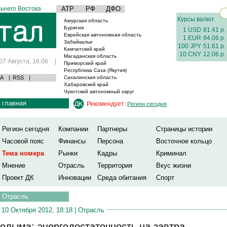
ьнего Востока
АТР
РФ
ДФО
Курсы валют
Амурская область
Бурятия
1 USD
81.41 р.
Еврейская автономная область
1 EUR
94.06 р.
Забайкалье
100 JPY
51.61 р.
Камчатский край
10 CNY
12.06 р.
Магаданская область
07 Августа, 16:06
|
Приморский край
Республика Саха (Якутия)
А
|
RSS
|
Сахалинская область
Хабаровский край
Чукотский автономный округ
главная
Рекомендует:
Регион сегодня
Регион сегодня
Компании
Партнеры
Страницы истории
Часовой пояс
Финансы
Персона
Восточное кольцо
Тема номера
Рынки
Кадры
Криминал
Мнение
Отрасль
Территория
Вкус жизни
Проект ДК
Инновации
Среда обитания
Спорт
Отрасль
10 Октября 2012, 18:18 |
Отрасль
олыма: энергодостаточность на завтра