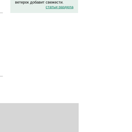
ветерок добавит свежести.
статьи раздела