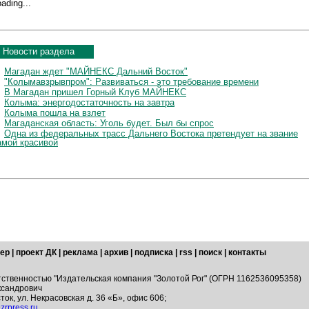
ading...
Новости раздела
Магадан ждет "МАЙНЕКС Дальний Восток"
"Колымавзрывпром": Развиваться - это требование времени
В Магадан пришел Горный Клуб МАЙНЕКС
Колыма: энергодостаточность на завтра
Колыма пошла на взлет
Магаданская область: Уголь будет. Был бы спрос
Одна из федеральных трасс Дальнего Востока претендует на звание
амой красивой
ер
|
проект ДК
|
реклама
|
архив
|
подписка
|
rss
|
поиск
|
контакты
тственностью "Издательская компания "Золотой Рог" (ОГРН 1162536095358)
ксандрович
ток, ул. Некрасовская д. 36 «Б», офис 606;
zrpress.ru