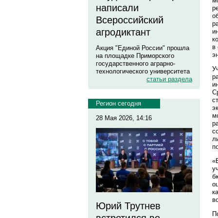
м
написали
р
о
Всероссийский
р
агродиктант
и
к
в
Акция "Единой России" прошла
э
на площадке Приморского
государственного аграрно-
У
технологического университета
р
статьи раздела
и
С
с
Регион сегодня
э
м
28 Мая 2026, 14:16
р
с
л
п
«
у
б
о
к
в
Юрий Трутнев
П