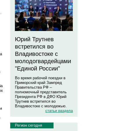
.
Юрий Трутнев
встретился во
Владивостоке с
а
молодогвардейцами
"Единой России"
и
Во время рабочей поездки в
Приморский край Зампред
ба
Правительства РФ –
ых
полномочный представитель
Президента РФ в ДФО Юрий
Трутнев встретился во
Владивостоке с молодежью.
ом
статьи раздела
и
Регион сегодня