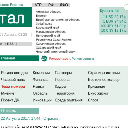
ьнего Востока
АТР
РФ
ДФО
Курсы валют
Амурская область
Бурятия
1 USD
82.17 р.
Еврейская автономная область
1 EUR
94.84 р.
Забайкалье
100 JPY
51.82 р.
Камчатский край
10 CNY
12.17 р.
Магаданская область
09 Августа, 03:28
|
Приморский край
Республика Саха (Якутия)
А
|
RSS
|
Сахалинская область
Хабаровский край
Чукотский автономный округ
главная
Рекомендует:
Регион сегодня
Регион сегодня
Компании
Партнеры
Страницы истории
Часовой пояс
Финансы
Персона
Восточное кольцо
Тема номера
Рынки
Кадры
Криминал
Мнение
Отрасль
Территория
Вкус жизни
Проект ДК
Инновации
Среда обитания
Спорт
Отрасль
22 Августа 2017, 17:44 |
Отрасль
|
митрий НИКИФОРОВ: Нужно автоматически