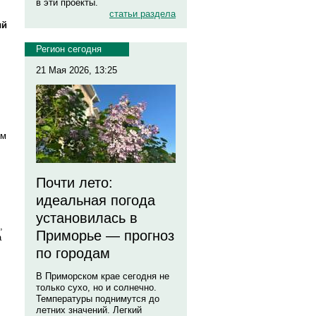
в эти проекты.
статьи раздела
ый
Регион сегодня
21 Мая 2026, 13:25
ым
Почти лето:
идеальная погода
установилась в
,
Приморье — прогноз
а
по городам
В Приморском крае сегодня не
только сухо, но и солнечно.
Температуры поднимутся до
летних значений. Легкий