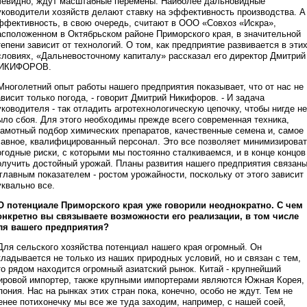
чевидно, ждут масштабные перемены. Наиболее дальновидные
уководители хозяйств делают ставку на эффективность производства. А
ффективность, в свою очередь, считают в ООО «Совхоз «Искра»,
асположенном в Октябрьском районе Приморского края, в значительной
тепени зависит от технологий. О том, как предприятие развивается в эти
словиях, «Дальневосточному капиталу» рассказал его директор Дмитрий
ИКИФОРОВ.
 Многолетний опыт работы нашего предприятия показывает, что от нас не
ависит только погода, - говорит Дмитрий Никифоров. - И задача
уководителя - так отладить агротехнологическую цепочку, чтобы нигде не
ыло сбоя. Для этого необходимы прежде всего современная техника,
рамотный подбор химических препаратов, качественные семена и, самое
лавное, квалифицированный персонал. Это все позволяет минимизирова
огодные риски, с которыми мы постоянно сталкиваемся, и в конце концов
олучить достойный урожай. Планы развития нашего предприятия связан
 главным показателем - ростом урожайности, поскольку от этого зависит
уквально все.
 О потенциале Приморского края уже говорили неоднократно. С чем
онкретно вы связываете возможности его реализации, в том числе
ля вашего предприятия?
 Для сельского хозяйства потенциал нашего края огромный. Он
кладывается не только из наших природных условий, но и связан с тем,
то рядом находится огромный азиатский рынок. Китай - крупнейший
ировой импортер, также крупными импортерами являются Южная Корея,
пония. Нас на рынках этих стран пока, конечно, особо не ждут. Тем не
енее потихонечку мы все же туда заходим, например, с нашей соей,