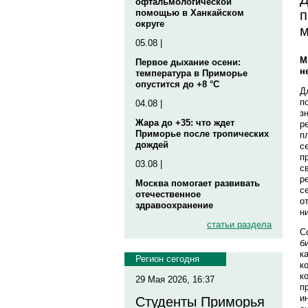
офтальмологической
п
помощью в Ханкайском
округе
м
05.08 |
М
Первое дыхание осени:
н
температура в Приморье
опустится до +8 °C
Д
п
04.08 |
з
Жара до +35: что ждет
р
Приморье после тропических
п
дождей
с
п
03.08 |
с
р
Москва помогает развивать
с
отечественное
о
здравоохранение
н
статьи раздела
С
б
к
Регион сегодня
к
к
29 Мая 2026, 16:37
п
и
Студенты Приморья