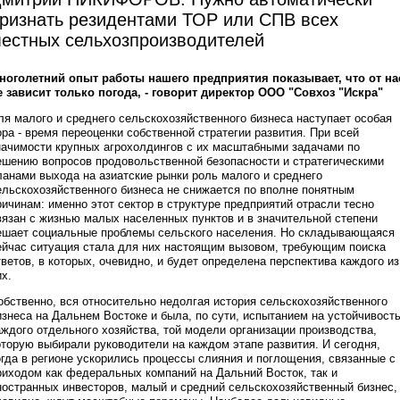
ризнать резидентами ТОР или СПВ всех
естных сельхозпроизводителей
ноголетний опыт работы нашего предприятия показывает, что от на
е зависит только погода, - говорит директор ООО "Совхоз "Искра"
ля малого и среднего сельскохозяйственного бизнеса наступает особая
ора - время переоценки собственной стратегии развития. При всей
начимости крупных агрохолдингов с их масштабными задачами по
ешению вопросов продовольственной безопасности и стратегическими
ланами выхода на азиатские рынки роль малого и среднего
ельскохозяйственного бизнеса не снижается по вполне понятным
ричинам: именно этот сектор в структуре предприятий отрасли тесно
вязан с жизнью малых населенных пунктов и в значительной степени
ешает социальные проблемы сельского населения. Но складывающаяся
ейчас ситуация стала для них настоящим вызовом, требующим поиска
тветов, в которых, очевидно, и будет определена перспектива каждого из
их.
обственно, вся относительно недолгая история сельскохозяйственного
изнеса на Дальнем Востоке и была, по сути, испытанием на устойчивост
аждого отдельного хозяйства, той модели организации производства,
оторую выбирали руководители на каждом этапе развития. И сегодня,
огда в регионе ускорились процессы слияния и поглощения, связанные с
риходом как федеральных компаний на Дальний Восток, так и
ностранных инвесторов, малый и средний сельскохозяйственный бизнес,