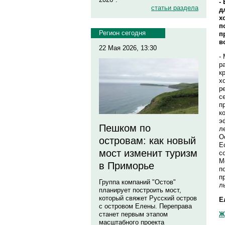
-
статьи раздела
д
х
п
Регион сегодня
п
в
22 Мая 2026, 13:30
-
р
к
х
р
с
п
к
э
Пешком по
л
О
островам: как новый
Е
мост изменит туризм
с
М
в Приморье
п
п
Группа компаний "Остов"
л
планирует построить мост,
который свяжет Русский остров
Е
с островом Елены. Переправа
Ж
станет первым этапом
масштабного проекта