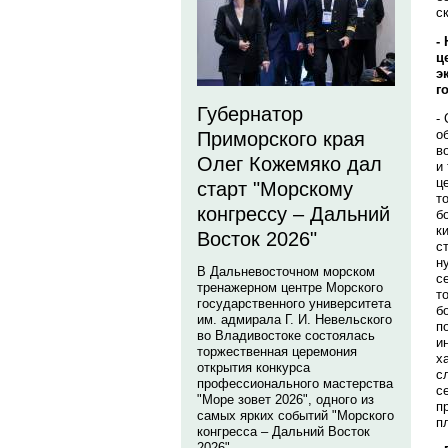
с
-
ц
э
г
Губернатор
-
о
Приморского края
в
Олег Кожемяко дал
и
ц
старт "Морскому
т
конгрессу – Дальний
б
к
Восток 2026"
с
н
В Дальневосточном морском
с
тренажерном центре Морского
т
государственного университета
б
им. адмирала Г. И. Невельского
п
во Владивостоке состоялась
и
торжественная церемония
х
открытия конкурса
с
профессионального мастерства
с
"Море зовет 2026", одного из
п
самых ярких событий "Морского
п
конгресса – Дальний Восток
2026".