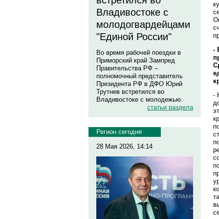
встретился во
к
Владивостоке с
с
О
молодогвардейцами
с
"Единой России"
п
-
Во время рабочей поездки в
п
Приморский край Зампред
С
Правительства РФ –
е
полномочный представитель
к
Президента РФ в ДФО Юрий
Трутнев встретился во
-
Владивостоке с молодежью.
д
статьи раздела
э
к
п
Регион сегодня
с
п
28 Мая 2026, 14:14
р
с
п
п
у
к
т
в
с