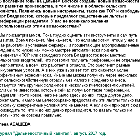
 В последние годы на Дальнем Востоке созданы новые возможности
ля развития производства, в том числе и в области сельского
озяйства. Появились новые инструменты, такие как ТОР и свободн
орт Владивосток, которые предлагают существенные льготы и
референции резидентам. У вас не возникало желания
оспользоваться этими возможностями?
 Мы присматриваемся. Пока трудно оценить эти инструменты и сам путь
азвития. Время покажет. Мне кажется, что если мы хотим, чтобы у нас в
рае работали и успешные фермеры, и процветающие агропромышленные
олдинги, то нужно как можно быстрее автоматически признать
езидентами ТОР или свободного порта Владивосток всех местных
ельхозпроизводителей, что позволит получать преференции не отдельн
редприятиям, а всем, кто работает в отрасли. Это обеспечит равные
онкурентные условия. А в них уже выживет тот, кто окажется более
ффективным экономически. Иначе мы можем получить через несколько
ет сельскохозяйственную отрасль без малого и среднего бизнеса.
станутся пять крупных холдингов и несколько пчеловодов-любителей.
сли бы те инвесторы, которые сейчас получают такие преференции,
оздавали что-то новое, чего не было здесь до них, тогда другое дело.
ожет быть, и было бы целесообразно предоставить эти льготы только им
оскольку конкурентные условия это не меняет. А если они приходят сюд
роизводить то, что и до них давно производится, то давать только им
ьготы - это не совсем правильно.
лена АБАШЕВА.
урнал "Дальневосточный капитал", август, 2017 год.