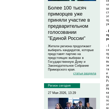
с
ч
Более 100 тысяч
ш
с
приморцев уже
э
приняли участие в
п
у
предварительном
-
голосовании
п
"Единой России"
р
-
Жители региона продолжают
с
выбирать кандидатов, которые
п
представят партию на
т
предстоящих выборах в
в
Государственную Думу и
э
Законодательное Собрание
т
Приморского края.
и
статьи раздела
Н
Р
д
Регион сегодня
Н
к
27 Мая 2026, 13:29
с
п
э
б