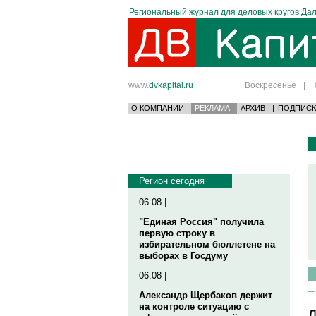
Региональный журнал для деловых кругов Дал
www.
dvkapital.ru
Воскресенье
|
О КОМПАНИИ
РЕКЛАМА
АРХИВ
|
ПОДПИСК
Регион сегодня
06.08 |
"Единая Россия" получила
первую строку в
избирательном бюллетене на
выборах в Госдуму
06.08 |
Александр Щербаков держит
на контроле ситуацию с
Д