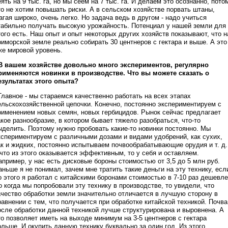
еять на 9 тыс. га, но мы сеем на 7 тыс. га. И делаем это осознанно, пото
то не хотим повышать риски. А в сельском хозяйстве порвать штаны,
агая широко, очень легко. Но задача ведь в другом - надо учиться
табильно получать высокую урожайность. Потенциал у нашей земли для
того есть. Наш опыт и опыт некоторых других хозяйств показывают, что н
риморской земле реально собирать 30 центнеров с гектара и выше. А это
же мировой уровень.
 В вашем хозяйстве довольно много экспериментов, регулярно
рименяются новинки в производстве. Что вы можете сказать о
езультатах этого опыта?
 Главное - мы стараемся качественно работать на всех этапах
ельскохозяйственной цепочки. Конечно, постоянно экспериментируем с
рименением новых семян, новых гербицидов. Рынок сейчас предлагает
акое разнообразие, в котором бывает тяжело разобраться, что-то
ыделить. Поэтому нужно пробовать какие-то новинки постоянно. Мы
кспериментируем с различными дозами и видами удобрений, как сухих,
ак и жидких, постоянно испытываем почвообрабатывающие орудия и т. д.
 что из этого оказывается эффективным, то у себя и оставляем.
апример, у нас есть дисковые бороны стоимостью от 3,5 до 5 млн руб.
аньше я не понимал, зачем мне тратить такие деньги на эту технику, есл
о этого я работал с китайскими боронами стоимостью в 7-10 раз дешевле
о когда мы попробовали эту технику в производстве, то увидели, что
ачество обработки земли значительно отличается в лучшую сторону в
равнении с тем, что получается при обработке китайской техникой. Почва
осле обработки данной техникой лучше структурирована и выровнена. А
то позволяет иметь на выходе минимум на 3-5 центнеров с гектара
ольше. И окупить данную технику буквально за один год. Из этого