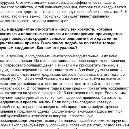
укурузой. С этими рынками также связана эффективность нашего
ельского хозяйства, с той конъюнктурой цен, которая там складывается.
на позволяет держать в тонусе наших внутрироссийских покупателей. Я
читаю, это очень важно, поскольку повышает инвестиционную
ривлекательность отрасли нашего края.
 Ваше предприятие относится к числу тех хозяйств, которые
рактически полностью технически перевооружили производство.
реди приморских средних сельхозпредприятий это едва ли не
динственный пример. В основном подобное по силам только
рупным холдингам. Как вам это удалось?
 Наша техника, оборудование - высокопроизводительные, и их цена
остаточно высокая. Но жизнь заставила нас перевооружиться. Конечно,
то потребовало больших денег. Начинали мы приобретать технику в
редит, потом перешли на лизинговые схемы. А сейчас думаем начать
ользоваться льготными кредитами, которые появились с этого года, со
тавкой до 5%. И без этой техники мы не смогли бы выйти на высокие
оказатели урожайности и, соответственно, достаточной для развития
ентабельности. В последние годы в крае средний показатель урожайност
ои находится на уровне порядка 12-13 центнеров с гектара. Если бы мы
олучали такую урожайность, то нам, наверное, пришлось бы закрыть
редприятие и продать землю. Если получать среднюю краевую
рожайность, то рано или поздно к тебе придет какая-нибудь крупная
омпания и предложит сделку. Эффективной экономики здесь нет. При
акой урожайности невозможно покупать современную
ысокопроизводительную технику. Потенциал нашей техники, которую мы
егодня эксплуатируем при уборочных и посевных работах, позволяет нам