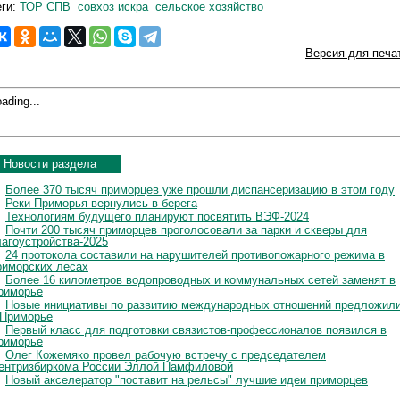
еги:
ТОР СПВ
совхоз искра
сельское хозяйство
Версия для печа
ading...
Новости раздела
Более 370 тысяч приморцев уже прошли диспансеризацию в этом году
Реки Приморья вернулись в берега
Технологиям будущего планируют посвятить ВЭФ-2024
Почти 200 тысяч приморцев проголосовали за парки и скверы для
лагоустройства-2025
24 протокола составили на нарушителей противопожарного режима в
риморских лесах
Более 16 километров водопроводных и коммунальных сетей заменят в
риморье
Новые инициативы по развитию международных отношений предложил
 Приморье
Первый класс для подготовки связистов-профессионалов появился в
риморье
Олег Кожемяко провел рабочую встречу с председателем
ентризбиркома России Эллой Памфиловой
Новый акселератор "поставит на рельсы" лучшие идеи приморцев