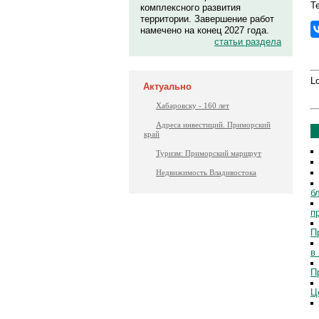
Т
комплексного развития
территории. Завершение работ
намечено на конец 2027 года.
статьи раздела
Lo
Актуально
Хабаровску - 160 лет
Адреса инвестиций. Приморский
край
Туризм: Приморский маршрут
Недвижимость Владивостока
б
п
П
в
П
Ц