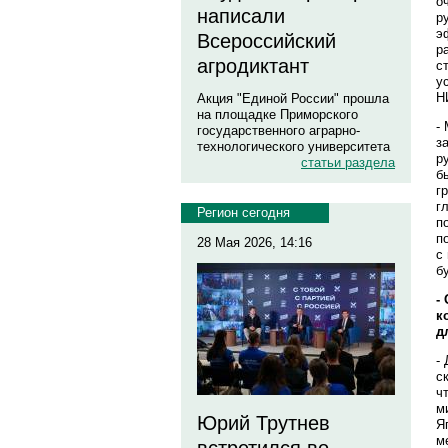
о
написали
р
э
Всероссийский
р
агродиктант
с
у
Н
Акция "Единой России" прошла
на площадке Приморского
-
государственного аграрно-
з
технологического университета
р
статьи раздела
б
г
г
Регион сегодня
п
п
28 Мая 2026, 14:16
с
б
-
к
д
-
с
ч
м
Юрий Трутнев
Я
м