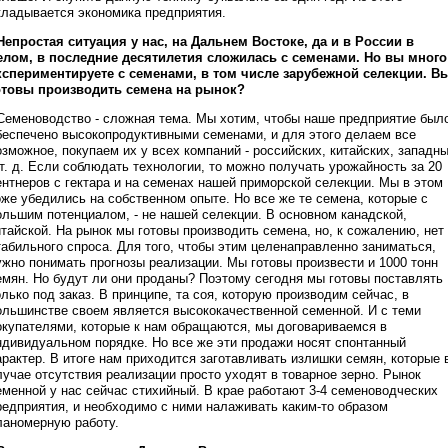
кладывается экономика предприятия.
 Непростая ситуация у нас, на Дальнем Востоке, да и в России в
елом, в последние десятилетия сложилась с семенами. Но вы много
кспериментируете с семенами, в том числе зарубежной селекции. В
отовы производить семена на рынок?
 Семеноводство - сложная тема. Мы хотим, чтобы наше предприятие был
беспечено высокопродуктивными семенами, и для этого делаем все
озможное, покупаем их у всех компаний - российских, китайских, западн
 т. д. Если соблюдать технологии, то можно получать урожайность за 20
ентнеров с гектара и на семенах нашей приморской селекции. Мы в этом
оже убедились на собственном опыте. Но все же те семена, которые с
ольшим потенциалом, - не нашей селекции. В основном канадской,
итайской. На рынок мы готовы производить семена, но, к сожалению, нет
табильного спроса. Для того, чтобы этим целенаправленно заниматься,
ужно понимать прогнозы реализации. Мы готовы произвести и 1000 тонн
емян. Но будут ли они проданы? Поэтому сегодня мы готовы поставлять
олько под заказ. В принципе, та соя, которую производим сейчас, в
ольшинстве своем является высококачественной семенной. И с теми
окупателями, которые к нам обращаются, мы договариваемся в
ндивидуальном порядке. Но все же эти продажи носят спонтанный
арактер. В итоге нам приходится заготавливать излишки семян, которые 
лучае отсутствия реализации просто уходят в товарное зерно. Рынок
еменной у нас сейчас стихийный. В крае работают 3-4 семеноводческих
редприятия, и необходимо с ними налаживать каким-то образом
ланомерную работу.