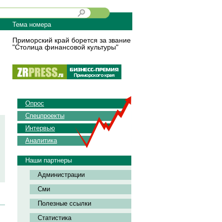
Тема номера
Приморский край борется за звание
"Столица финансовой культуры"
Опрос
Спецпроекты
Интервью
Аналитика
Наши партнеры
Администрации
Сми
Полезные ссылки
Статистика