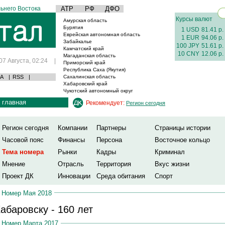
ьнего Востока
АТР
РФ
ДФО
Курсы валют
Амурская область
Бурятия
1 USD
81.41 р.
Еврейская автономная область
1 EUR
94.06 р.
Забайкалье
100 JPY
51.61 р.
Камчатский край
10 CNY
12.06 р.
Магаданская область
07 Августа, 02:24
|
Приморский край
Республика Саха (Якутия)
А
|
RSS
|
Сахалинская область
Хабаровский край
Чукотский автономный округ
главная
Рекомендует:
Регион сегодня
Регион сегодня
Компании
Партнеры
Страницы истории
Часовой пояс
Финансы
Персона
Восточное кольцо
Тема номера
Рынки
Кадры
Криминал
Мнение
Отрасль
Территория
Вкус жизни
Проект ДК
Инновации
Среда обитания
Спорт
Номер Мая 2018
абаровску - 160 лет
Номер Марта 2017