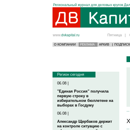
Региональный журнал для деловых кругов Дал
www.
dvkapital.ru
Пятница
|
О КОМПАНИИ
РЕКЛАМА
АРХИВ
|
ПОДПИСК
Регион сегодня
06.08 |
"Единая Россия" получила
первую строку в
избирательном бюллетене на
выборах в Госдуму
06.08 |
Х
Александр Щербаков держит
на контроле ситуацию с