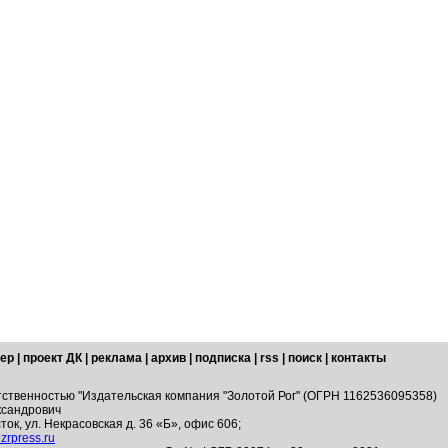
ер
|
проект ДК
|
реклама
|
архив
|
подписка
|
rss
|
поиск
|
контакты
тственностью "Издательская компания "Золотой Рог" (ОГРН 1162536095358)
ксандрович
ток, ул. Некрасовская д. 36 «Б», офис 606;
zrpress.ru