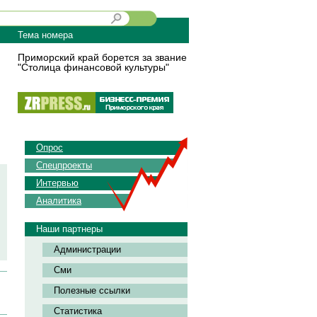
Тема номера
Приморский край борется за звание
"Столица финансовой культуры"
Опрос
Спецпроекты
Интервью
Аналитика
Наши партнеры
Администрации
Сми
Полезные ссылки
Статистика