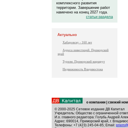
комплексного развития
территории. Завершение работ
намечено на конец 2027 года.
статьи раздела
Актуально
Хабаровску - 160 лет
Адреса инвестиций. Приморский
край
Туризм: Приморский маршрут
Недвижимость Владивостока
о компании
|
свежий ном
© 2000-2025 Сетевое издание ДВ Капитал
Учредитель: Общество с ограниченной отве
И.о. главного редактора: Голубь Андрей Але
Адрес: 690014, Приморский край, г. Владивос
Телефоны: +7 (423) 245-04-85; Email:
priem@