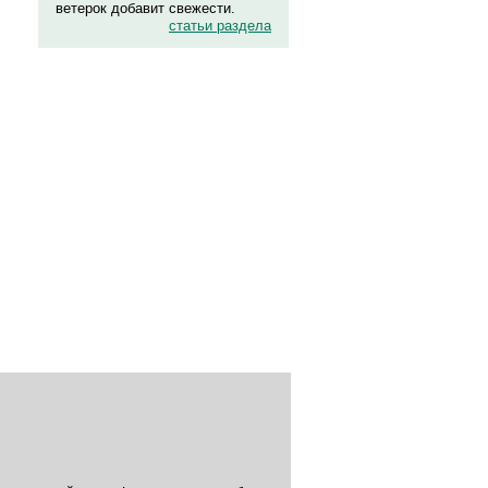
ветерок добавит свежести.
статьи раздела