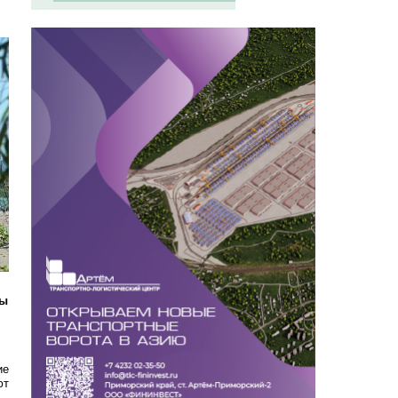
ны
ие
ют