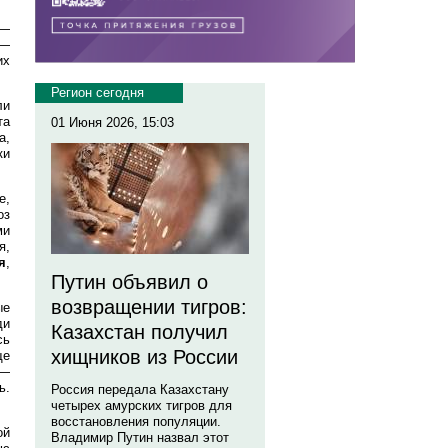
 —
 —
их
Регион сегодня
ли
та
01 Июня 2026, 15:03
а,
ки
е,
оз
ми
я,
я
,
Путин объявил о
возвращении тигров:
ые
ди
Казахстан получил
сь
хищников из России
ще
 —
ь.
Россия передала Казахстану
четырех амурских тигров для
восстановления популяции.
ой
Владимир Путин назвал этот