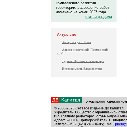
комплексного развития
территории. Завершение работ
намечено на конец 2027 года.
статьи раздела
Актуально
Хабаровску - 160 лет
Адреса инвестиций. Приморский
край
Туризм: Приморский маршрут
Недвижимость Владивостока
о компании
|
свежий ном
© 2000-2025 Сетевое издание ДВ Капитал
Учредитель: Общество с ограниченной отве
И.о. главного редактора: Голубь Андрей Але
Адрес: 690014, Приморский край, г. Владивос
Телефоны: +7 (423) 245-04-85; Email:
priem@