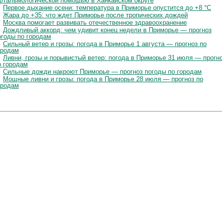
фтальмологической помощью в Ханкайском округе
Первое дыхание осени: температура в Приморье опустится до +8 °C
Жара до +35: что ждет Приморье после тропических дождей
Москва помогает развивать отечественное здравоохранение
Дождливый аккорд: чем удивит конец недели в Приморье — прогноз
огоды по городам
Сильный ветер и грозы: погода в Приморье 1 августа — прогноз по
ородам
Ливни, грозы и порывистый ветер: погода в Приморье 31 июля — прогн
о городам
Сильные дожди накроют Приморье — прогноз погоды по городам
Мощные ливни и грозы: погода в Приморье 28 июля — прогноз по
ородам