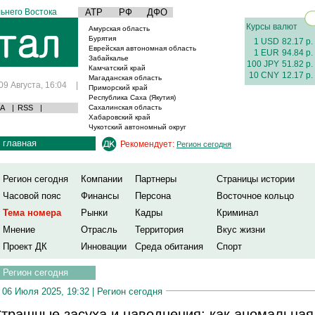
ьнего Востока
АТР
РФ
ДФО
Курсы валют
Амурская область
Бурятия
1 USD
82.17 р.
Еврейская автономная область
1 EUR
94.84 р.
Забайкалье
100 JPY
51.82 р.
Камчатский край
10 CNY
12.17 р.
Магаданская область
09 Августа, 16:04
|
Приморский край
Республика Саха (Якутия)
А
|
RSS
|
Сахалинская область
Хабаровский край
Чукотский автономный округ
главная
Рекомендует:
Регион сегодня
Регион сегодня
Компании
Партнеры
Страницы истории
Часовой пояс
Финансы
Персона
Восточное кольцо
Тема номера
Рынки
Кадры
Криминал
Мнение
Отрасль
Территория
Вкус жизни
Проект ДК
Инновации
Среда обитания
Спорт
Регион сегодня
06 Июля 2025, 19:32 |
Регион сегодня
трашные засуха и наводнения: как аномальная