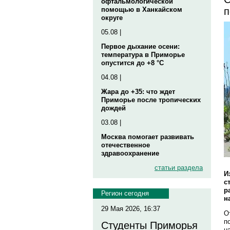
офтальмологической
п
помощью в Ханкайском
округе
05.08 |
Первое дыхание осени:
температура в Приморье
опустится до +8 °C
04.08 |
Жара до +35: что ждет
Приморье после тропических
дождей
03.08 |
Москва помогает развивать
отечественное
здравоохранение
статьи раздела
И
с
р
Регион сегодня
н
29 Мая 2026, 16:37
О
п
Студенты Приморья
н