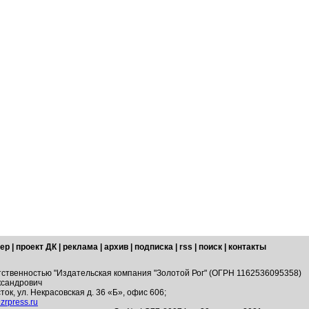
ер
|
проект ДК
|
реклама
|
архив
|
подписка
|
rss
|
поиск
|
контакты
тственностью "Издательская компания "Золотой Рог" (ОГРН 1162536095358)
ксандрович
ток, ул. Некрасовская д. 36 «Б», офис 606;
zrpress.ru