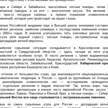
ара в Сибири и Забайкалье, масштабные лесные пожары, затем
незапные паводки, а на юге — многолетняя засуха. Эти явления
е просто погодные капризы, а прямое отражение климатическ
зменений, которые уже происходят на наших глазах.
ченые Российской академии наук и Высшей школы экономики состави
ейтинг регионов, наиболее уязвимых к последствиям изменения клима
о 2060-х годов. В анализе учитывались пять ключевых рисков: жар
асуха (или водный стресс), лесные пожары, экстремальные осад
 деградация вечной мерзлоты.
аиболее серьезная ситуация складывается в Красноярском кра
ркутской и Свердловской областях — здесь четыре из пяти угр
роявляются особенно остро. В число регионов с тремя выраженны
лиматическими рисками вошли Амурская, Архангельская, Ленинградска
осковская области, Забайкальский, Краснодарский,
Хабаровский кра
 также республики Башкортостан и Коми.
 отличие от большинства стран, где анализируются общенациональн
лиматические тенденции, в России — одной из крупнейших по площа
 разнообразию климатических зон — исследование проводило
о отдельным регионам и видам опасностей. Так, волны жары ча
атрагивают центральную и южную часть европейской России, засухи
ерноземье, Кавказ, Поволжье и Южный Урал, а лесные пожары — Сибир
альний Восток все чаще сталкивается с экстремальными ливнями.
дна из самых серьезных угроз для России — деградация вечн