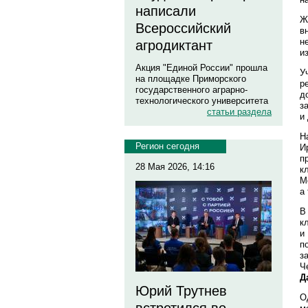
написали
Ж
Всероссийский
в
н
агродиктант
и
Акция "Единой России" прошла
У
на площадке Приморского
р
государственного аграрно-
д
технологического университета
з
статьи раздела
и
Н
Регион сегодня
И
п
28 Мая 2026, 14:16
к
М
а
В
к
и
п
з
Ч
Д
Юрий Трутнев
О