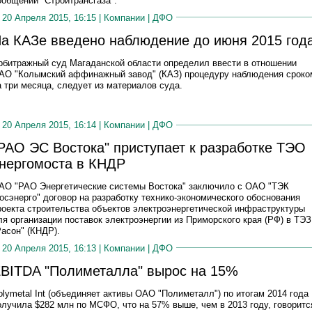
ообщении "Стройтрансгаза".
20 Апреля 2015, 16:15 |
Компании
|
ДФО
а КАЗе введено наблюдение до июня 2015 год
рбитражный суд Магаданской области определил ввести в отношении
АО "Колымский аффинажный завод" (КАЗ) процедуру наблюдения сроко
а три месяца, следует из материалов суда.
20 Апреля 2015, 16:14 |
Компании
|
ДФО
РАО ЭС Востока" приступает к разработке ТЭО
нергомоста в КНДР
АО "РАО Энергетические системы Востока" заключило с ОАО "ТЭК
осэнерго" договор на разработку технико-экономического обоснования
роекта строительства объектов электроэнергетической инфраструктуры
ля организации поставок электроэнергии из Приморского края (РФ) в ТЭЗ
Расон" (КНДР).
20 Апреля 2015, 16:13 |
Компании
|
ДФО
BITDA "Полиметалла" вырос на 15%
olymetal Int (объединяет активы ОАО "Полиметалл") по итогам 2014 года
олучила $282 млн по МСФО, что на 57% выше, чем в 2013 году, говоритс