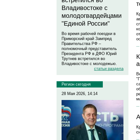
встретился во
т
Владивостоке с
К
молодогвардейцами
а
"Единой России"
с
к
Во время рабочей поездки в
о
Приморский край Зампред
о
Правительства РФ –
полномочный представитель
Президента РФ в ДФО Юрий
К
Трутнев встретился во
а
Владивостоке с молодежью.
статьи раздела
В
"
с
Регион сегодня
о
28 Мая 2026, 14:14
р
м
А
К
с