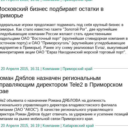
осковский бизнес подбирает остатки в
риморье
едеральные игроки продолжают подминать под себя крупный бизнес в
риморье. Как стало известно газете "Золотой Рог", две крупнейшие
гледобывающие компании России желают стать единственными
ладельцами ОАО "Восточный порт" (крупнейшая стивидорная компания в
осточном порту) и ОАО "Приморскуголь" (крупнейшее угледобывающее
редприятие в Приморье). Ранее эту схему реализовал Evraz, выкупивши
 миноритариев акции ОАО "Евраз Находкинский морской торговый порт".
20 Апреля 2015, 16:31 |
Компании
|
Приморский край
оман Дяблов назначен региональным
правляющим директором Tele2 в Приморском
рае
ele2 объявила о назначении Романа ДЯБЛОВА на должность
егионального управляющего директора владивостокского филиала
омпании (ЗАО "АКОС"). В качестве регионального управляющего
иректора Роман Дяблов будет отвечать за удержание и усиление позиций
омпании на рынке мобильной связи Приморского края.
20 Апреля 2015, 16:19 |
Компании
|
Хабаровский край