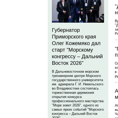
"
н
В
"
Губернатор
з
Р
Приморского края
Олег Кожемяко дал
"
старт "Морскому
п
конгрессу – Дальний
Восток 2026"
О
к
В Дальневосточном морском
в
тренажерном центре Морского
р
государственного университета
им. адмирала Г. И. Невельского
во Владивостоке состоялась
А
торжественная церемония
м
открытия конкурса
профессионального мастерства
"Море зовет 2026", одного из
А
самых ярких событий "Морского
в
конгресса – Дальний Восток
Ч
2026".