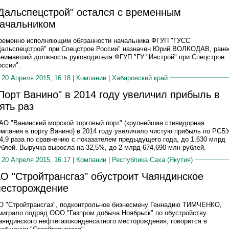
Дальспецстрой" остался с временным
ачальником
ременно исполняющим обязанности начальника ФГУП "ГУСС
Дальспецстрой" при Спецстрое России" назначен Юрий ВОЛКОДАВ, ране
анимавший должность руководителя ФГУП "ГУ "Инстрой" при Спецстрое
оссии".
20 Апреля 2015, 16:18 |
Компании
|
Хабаровский край
Порт Ванино" в 2014 году увеличил прибыль в
ять раз
АО "Ванинский морской торговый порт" (крупнейшая стивидорная
омпания в порту Ванино) в 2014 году увеличило чистую прибыль по РСБ
 4,9 раза по сравнению с показателем предыдущего года, до 1,630 млрд
ублей. Выручка выросла на 32,5%, до 2 млрд 674,690 млн рублей.
20 Апреля 2015, 16:17 |
Компании
|
Республика Саха (Якутия)
О "Стройтрансгаз" обустроит Чаяндинское
есторождение
О "Стройтрансгаз", подконтрольное бизнесмену Геннадию ТИМЧЕНКО,
ыиграло подряд ООО "Газпром добыча Ноябрьск" по обустройству
аяндинского нефтегазоконденсатного месторождения, говорится в