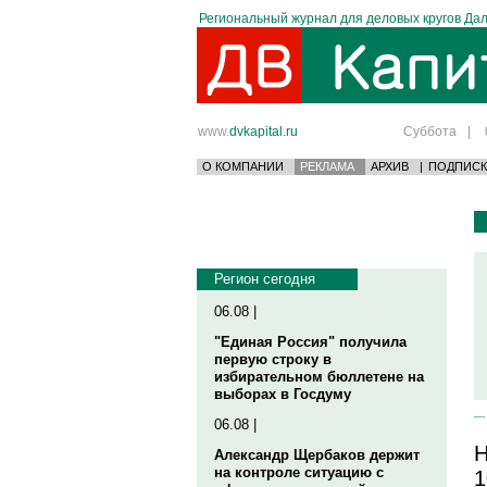
Региональный журнал для деловых кругов Дал
www.
dvkapital.ru
Суббота
|
О КОМПАНИИ
РЕКЛАМА
АРХИВ
|
ПОДПИСК
Регион сегодня
06.08 |
"Единая Россия" получила
первую строку в
избирательном бюллетене на
выборах в Госдуму
06.08 |
Н
Александр Щербаков держит
на контроле ситуацию с
1