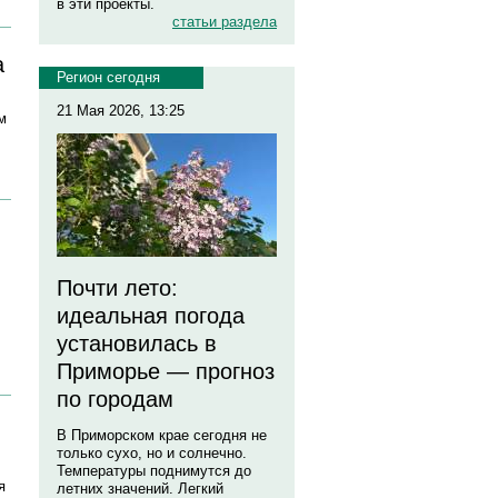
в эти проекты.
статьи раздела
а
Регион сегодня
21 Мая 2026, 13:25
м
Почти лето:
идеальная погода
установилась в
Приморье — прогноз
по городам
В Приморском крае сегодня не
только сухо, но и солнечно.
Температуры поднимутся до
я
летних значений. Легкий