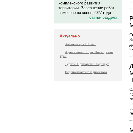
в
комплексного развития
территории. Завершение работ
намечено на конец 2027 года.
статьи раздела
P
С
Актуально
З
Хабаровску - 160 лет
д
ч
Адреса инвестиций. Приморский
край
Туризм: Приморский маршрут
Д
М
Недвижимость Владивостока
"
О
п
г
п
в
г
М