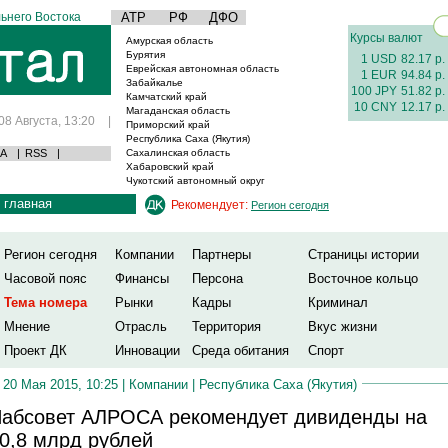
ьнего Востока
АТР
РФ
ДФО
Курсы валют
Амурская область
Бурятия
1 USD
82.17 р.
Еврейская автономная область
1 EUR
94.84 р.
Забайкалье
100 JPY
51.82 р.
Камчатский край
10 CNY
12.17 р.
Магаданская область
08 Августа, 13:20
|
Приморский край
Республика Саха (Якутия)
А
|
RSS
|
Сахалинская область
Хабаровский край
Чукотский автономный округ
главная
Рекомендует:
Регион сегодня
Регион сегодня
Компании
Партнеры
Страницы истории
Часовой пояс
Финансы
Персона
Восточное кольцо
Тема номера
Рынки
Кадры
Криминал
Мнение
Отрасль
Территория
Вкус жизни
Проект ДК
Инновации
Среда обитания
Спорт
20 Мая 2015, 10:25 |
Компании
|
Республика Саха (Якутия)
абсовет АЛРОСА рекомендует дивиденды на
0,8 млрд рублей