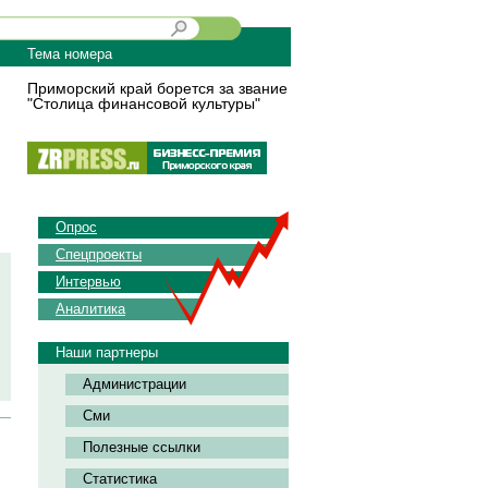
Тема номера
Приморский край борется за звание
"Столица финансовой культуры"
Опрос
Спецпроекты
Интервью
Аналитика
Наши партнеры
Администрации
Сми
Полезные ссылки
Статистика