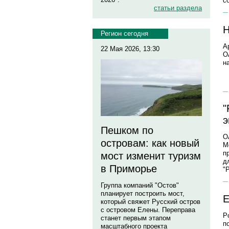
с
статьи раздела
Н
Регион сегодня
А
22 Мая 2026, 13:30
О
н
"
э
Пешком по
О
островам: как новый
М
п
мост изменит туризм
д
в Приморье
"
Группа компаний "Остов"
планирует построить мост,
E
который свяжет Русский остров
с островом Елены. Переправа
P
станет первым этапом
п
масштабного проекта