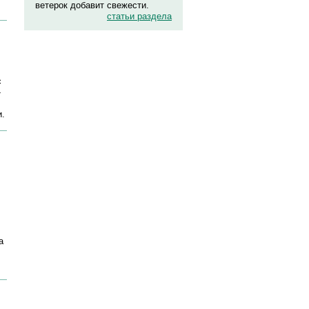
ветерок добавит свежести.
статьи раздела
с
-
и.
а