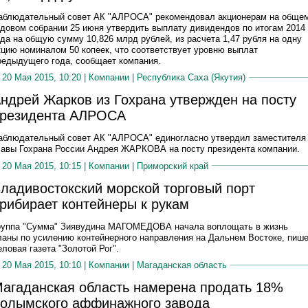
аблюдательный совет АК "АЛРОСА" рекомендовал акционерам на обще
одовом собрании 25 июня утвердить выплату дивидендов по итогам 2014
ода на общую сумму 10,826 млрд рублей, из расчета 1,47 рубля на одну
кцию номиналом 50 копеек, что соответствует уровню выплат
редыдущего года, сообщает компания.
20 Мая 2015, 10:20 |
Компании
|
Республика Саха (Якутия)
ндрей Жарков из Гохрана утвержден на посту
резидента АЛРОСА
аблюдательный совет АК "АЛРОСА" единогласно утвердил заместителя
лавы Гохрана России Андрея ЖАРКОВА на посту президента компании.
20 Мая 2015, 10:15 |
Компании
|
Приморский край
ладивостокский морской торговый порт
рибирает контейнеры к рукам
руппа "Сумма" Зиявудина МАГОМЕДОВА начала воплощать в жизнь
ланы по усилению контейнерного направления на Дальнем Востоке, пиш
еловая газета "Золотой Рог".
20 Мая 2015, 10:10 |
Компании
|
Магаданская область
агаданская область намерена продать 18%
олымского аффинажного завода