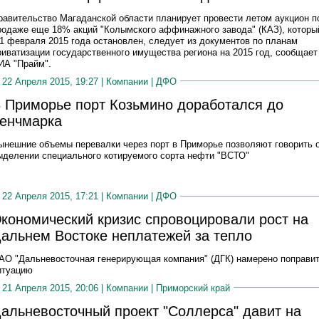
равительство Магаданской области планирует провести летом аукцион п
родаже еще 18% акций "Колымского аффинажного завода" (КАЗ), которы
 1 февраля 2015 года остановлен, следует из документов по планам
риватизации государственного имущества региона на 2015 год, сообщает
ИА "Прайм".
22 Апреля 2015, 19:27 |
Компании
|
ДФО
 Приморье порт Козьмино доработался до
енчмарка
ынешние объемы перевалки через порт в Приморье позволяют говорить 
ыделении специального котируемого сорта нефти "ВСТО"
22 Апреля 2015, 17:21 |
Компании
|
ДФО
кономический кризис спровоцировали рост на
альнем Востоке неплатежей за тепло
АО "Дальневосточная генерирующая компания" (ДГК) намерено поправи
итуацию
21 Апреля 2015, 20:06 |
Компании
|
Приморский край
альневосточный проект "Соллерса" давит на