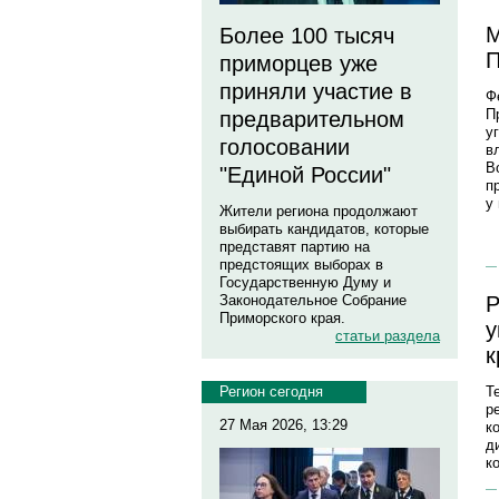
М
Более 100 тысяч
П
приморцев уже
приняли участие в
Ф
П
предварительном
у
голосовании
в
В
"Единой России"
п
у
Жители региона продолжают
выбирать кандидатов, которые
представят партию на
предстоящих выборах в
Государственную Думу и
Р
Законодательное Собрание
Приморского края.
у
статьи раздела
к
T
Регион сегодня
р
27 Мая 2026, 13:29
к
д
к