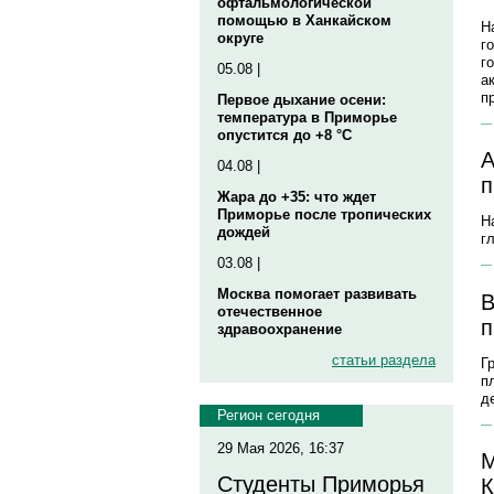
офтальмологической
помощью в Ханкайском
Н
округе
г
г
05.08 |
а
п
Первое дыхание осени:
температура в Приморье
опустится до +8 °C
А
04.08 |
п
Жара до +35: что ждет
Приморье после тропических
Н
дождей
г
03.08 |
Москва помогает развивать
В
отечественное
п
здравоохранение
статьи раздела
Г
п
д
Регион сегодня
29 Мая 2026, 16:37
М
Студенты Приморья
К