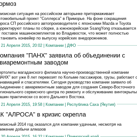
ормоз
ризисная ситуация на российском авторынке притормаживает
втомобильный проект "Соллерса" в Приморье. На фоне сокращения
проса СП российского автопроизводителя с японскими Mazda и Toyota
орректируют планы по сборке, а южнокорейская SsangYong отказывается
т поставок машинокомплектов во Владивосток, что может полностью
становить конвейер по выпуску корейских внедорожников.
21 Апреля 2015, 20:02 |
Компании
|
ДФО
омпания "ПАНХ" заявила об объединении с
виаремонтным заводом
ертолеты магаданского филиала научно-производственной компании
ПАНХ" вот уже 8 лет перевозят по Колыме пассажиров, грузы, работают 
анавиацией и спасателями. Сегодня руководство компании заявило об
бъединении с авиаремонтным заводом для создания Северо-Восточного
егионального сервисного центра по ремонту и обслуживанию винтокрылы
ашин практически со всего Дальнего Востока.
21 Апреля 2015, 19:58 |
Компании
|
Республика Саха (Якутия)
К "АЛРОСА" в кризис окрепла
ризисный 2014 год оказался для компании удачным, несмотря на
нижение добычи алмазов
20 Апреля 2015, 16:32 |
Компании
|
Приморский край