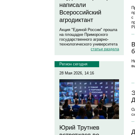
написали
П
Всероссийский
п
с
агродиктант
п
Р
Акция "Единой России" прошла
на площадке Приморского
государственного аграрно-
В
технологического университета
статьи раздела
б
Н
Регион сегодня
в
28 Мая 2026, 14:16
Э
Д
О
с
Юрий Трутнев
Д