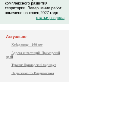
комплексного развития
территории. Завершение работ
намечено на конец 2027 года.
статьи раздела
Актуально
Хабаровску - 160 лет
Адреса инвестиций. Приморский
край
Туризм: Приморский маршрут
Недвижимость Владивостока