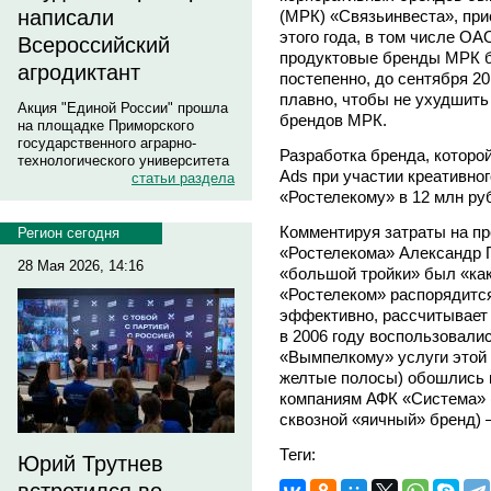
написали
(МРК) «Связьинвеста», при
этого года, в том числе О
Всероссийский
продуктовые бренды МРК б
агродиктант
постепенно, до сентября 20
плавно, чтобы не ухудшить
Акция "Единой России" прошла
брендов МРК.
на площадке Приморского
государственного аграрно-
Разработка бренда, которо
технологического университета
Ads при участии креативног
статьи раздела
«Ростелекому» в 12 млн ру
Комментируя затраты на пр
Регион сегодня
«Ростелекома» Александр
28 Мая 2026, 14:16
«большой тройки» был «ка
«Ростелеком» распорядится
эффективно, рассчитывает 
в 2006 году воспользовались
«Вымпелкому» услуги этой 
желтые полосы) обошлись 
компаниям АФК «Система» 
сквозной «яичный» бренд) –
Теги:
Юрий Трутнев