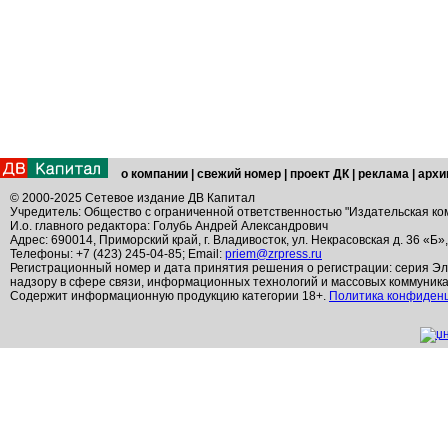
о компании
|
свежий номер
|
проект ДК
|
реклама
|
архи
© 2000-2025 Сетевое издание ДВ Капитал
Учредитель: Общество с ограниченной ответственностью "Издательская ко
И.о. главного редактора: Голубь Андрей Александрович
Адрес: 690014, Приморский край, г. Владивосток, ул. Некрасовская д. 36 «Б»
Телефоны: +7 (423) 245-04-85; Email:
priem@zrpress.ru
Регистрационный номер и дата принятия решения о регистрации: серия Эл
надзору в сфере связи, информационных технологий и массовых коммуник
Содержит информационную продукцию категории 18+.
Политика конфиден