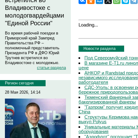
встретился во
Владивостоке с
молодогвардейцами
"Единой России"
Loading...
Во время рабочей поездки в
Приморский край Зампред
Правительства РФ –
полномочный представитель
Новости раздела
Президента РФ в ДФО Юрий
Под Северомуйский тонн
Трутнев встретился во
В магазине E-T1.ru линол
Владивостоке с молодежью.
цене
статьи раздела
АНКОР и Randstad предс
независимого исследовани
работодателя
Регион сегодня
СДС-Уголь: в освоении р
бережное природопользова
28 Мая 2026, 14:14
Тюменский фанерный зав
бакелизированной фанеры
"Газпром" получит кредит
China
Структуры Керимова на
выкуп Polyus
Уникальные материалы 
оборудования
"Аэрофлот" поглощает "Т