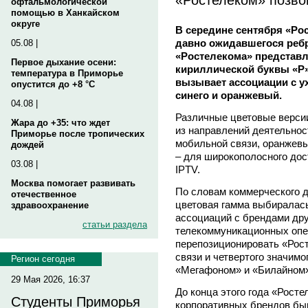
офтальмологической
помощью в Ханкайском
округе
В середине сентября «Ро
давно ожидавшегося реб
05.08 |
«Ростелекома» представл
Первое дыхание осени:
кириллической буквы «Р»
температура в Приморье
вызывает ассоциации с ух
опустится до +8 °C
синего и оранжевый.
04.08 |
Различные цветовые верси
Жара до +35: что ждет
из направлений деятельнос
Приморье после тропических
мобильной связи, оранжев
дождей
– для широкополосного дос
03.08 |
IPTV.
Москва помогает развивать
По словам коммерческого 
отечественное
цветовая гамма выбиралась
здравоохранение
ассоциаций с брендами дру
статьи раздела
телекоммуникационных опе
перепозиционировать «Рост
связи и четвертого значимо
Регион сегодня
«Мегафоном» и «Билайном»
29 Мая 2026, 16:37
До конца этого года «Рост
Студенты Приморья
корпоративных брендов бы