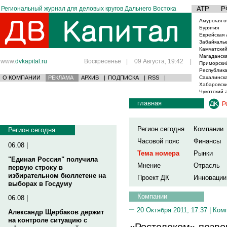
Региональный журнал для деловых кругов Дальнего Востока
АТР
Р
Амурская о
Бурятия
Еврейская 
Забайкаль
Камчатский
Магаданска
www.
dvkapital.ru
Воскресенье
|
09 Августа, 19:42
|
Приморски
Республика
О КОМПАНИИ
РЕКЛАМА
АРХИВ
|
ПОДПИСКА
|
RSS
|
Сахалинска
Хабаровски
Чукотский 
главная
Р
Регион сегодня
Компании
Регион сегодня
Часовой пояс
Финансы
06.08 |
Тема номера
Рынки
"Единая Россия" получила
Мнение
Отрасль
первую строку в
избирательном бюллетене на
Проект ДК
Инновации
выборах в Госдуму
Компании
06.08 |
20 Октября 2011, 17:37 |
Ком
Александр Щербаков держит
на контроле ситуацию с
«Ростелеком» позво