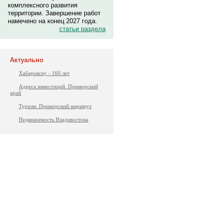
комплексного развития
территории. Завершение работ
намечено на конец 2027 года.
статьи раздела
Актуально
Хабаровску - 160 лет
Адреса инвестиций. Приморский
край
Туризм: Приморский маршрут
Недвижимость Владивостока