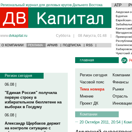
Региональный журнал для деловых кругов Дальнего Востока
АТР
Р
Амурская о
Бурятия
Еврейская 
Забайкаль
Камчатский
Магаданска
www.
dvkapital.ru
Суббота
|
08 Августа, 01:48
|
Приморски
Республика
О КОМПАНИИ
РЕКЛАМА
АРХИВ
|
ПОДПИСКА
|
RSS
|
Сахалинска
Хабаровски
Чукотский 
главная
Р
Регион сегодня
Компании
Регион сегодня
Часовой пояс
Финансы
06.08 |
Тема номера
Рынки
"Единая Россия" получила
Мнение
Отрасль
первую строку в
избирательном бюллетене на
Проект ДК
Инновации
выборах в Госдуму
Компании
06.08 |
20 Октября 2011, 20:54 |
Ком
Александр Щербаков держит
на контроле ситуацию с
Амурский судострои