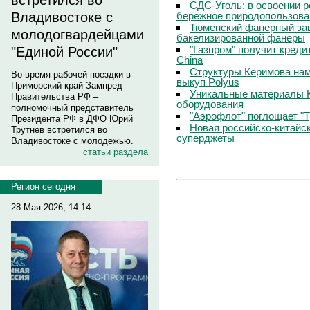
встретился во
СДС-Уголь: в освоении р
бережное природопользова
Владивостоке с
Тюменский фанерный зав
молодогвардейцами
бакелизированной фанеры
"Газпром" получит кредит
"Единой России"
China
Структуры Керимова на
Во время рабочей поездки в
выкуп Polyus
Приморский край Зампред
Уникальные материалы 
Правительства РФ –
оборудования
полномочный представитель
"Аэрофлот" поглощает "Т
Президента РФ в ДФО Юрий
Новая российско-китайск
Трутнев встретился во
суперджеты
Владивостоке с молодежью.
статьи раздела
Регион сегодня
28 Мая 2026, 14:14