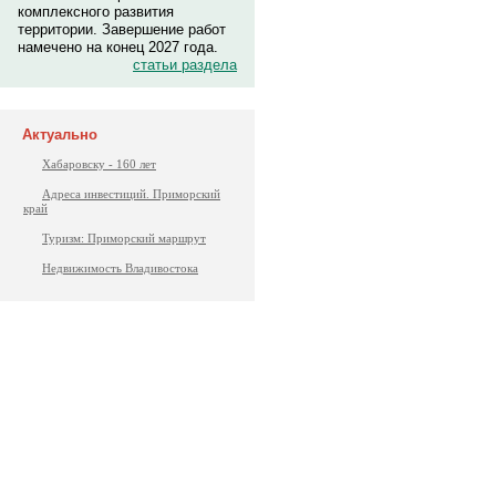
комплексного развития
территории. Завершение работ
намечено на конец 2027 года.
статьи раздела
Актуально
Хабаровску - 160 лет
Адреса инвестиций. Приморский
край
Туризм: Приморский маршрут
Недвижимость Владивостока