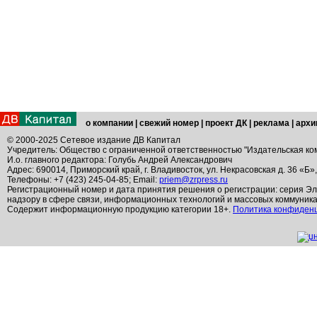
о компании
|
свежий номер
|
проект ДК
|
реклама
|
архи
© 2000-2025 Сетевое издание ДВ Капитал
Учредитель: Общество с ограниченной ответственностью "Издательская ко
И.о. главного редактора: Голубь Андрей Александрович
Адрес: 690014, Приморский край, г. Владивосток, ул. Некрасовская д. 36 «Б»
Телефоны: +7 (423) 245-04-85; Email:
priem@zrpress.ru
Регистрационный номер и дата принятия решения о регистрации: серия Эл
надзору в сфере связи, информационных технологий и массовых коммуник
Содержит информационную продукцию категории 18+.
Политика конфиден