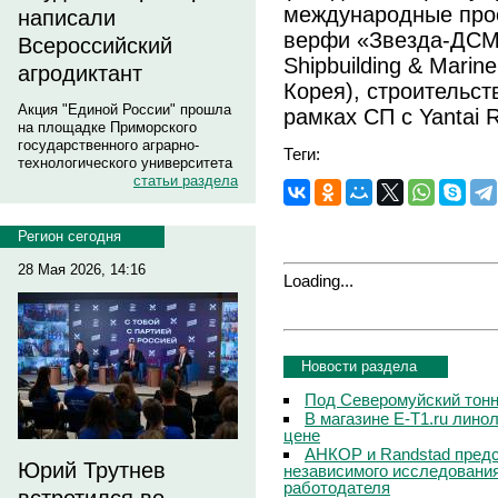
международные прое
написали
верфи «Звезда-ДСМ
Всероссийский
Shipbuilding & Marin
агродиктант
Корея), строительс
Акция "Единой России" прошла
рамках СП с Yantai R
на площадке Приморского
государственного аграрно-
Теги:
технологического университета
статьи раздела
Регион сегодня
28 Мая 2026, 14:16
Loading...
Новости раздела
Под Северомуйский тонн
В магазине E-T1.ru линол
цене
АНКОР и Randstad предс
Юрий Трутнев
независимого исследовани
работодателя