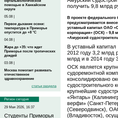
офтальмологической
получить 9,8 млрд р
помощью в Ханкайском
округе
05.08 |
В проекте федерального 
предусматривается внесе
Первое дыхание осени:
уставный капитал ОАО «
температура в Приморье
корпорация» (ОСК) – 9,8
опустится до +8 °C
«Амурский судостроитель
04.08 |
В уставный капитал
Жара до +35: что ждет
Приморье после тропических
2012 году 3,2 млрд р
дождей
млрд и в 2014 году 
03.08 |
ОСК является крупн
Москва помогает развивать
судоремонтной компа
отечественное
консолидировано ок
здравоохранение
судостроительного к
статьи раздела
крупнейшие судост
«Янтарь» (Калининг
Регион сегодня
верфи» (Санкт-Пет
29 Мая 2026, 16:37
(Северодвинск), ОА
(Владивосток), осу
Студенты Приморья