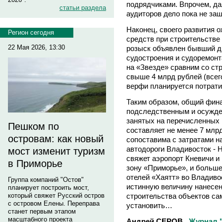
подрядчиками. Впрочем, д
статьи раздела
аудиторов дело пока не заш
Наконец, своего развития 
Регион сегодня
средств при строительстве
22 Мая 2026, 13:30
розыск объявлен бывший д
судостроения и судоремон
на «Звезде» сравним со ст
свыше 4 млрд рублей (всег
верфи планируется потрати
Таким образом, общий фин
подследственным и осужде
занятых на перечисленных 
Пешком по
составляет не менее 7 млр
островам: как новый
сопоставима с затратами н
автодороги Владивосток - Н
мост изменит туризм
свяжет аэропорт Кневичи и
в Приморье
зону «Приморье», и больше
отелей «Хаятт» во Владивос
Группа компаний "Остов"
истинную величину нанесе
планирует построить мост,
строительства объектов с
который свяжет Русский остров
с островом Елены. Переправа
установить…
станет первым этапом
масштабного проекта
Андрей СЕРОВ.
Журнал 