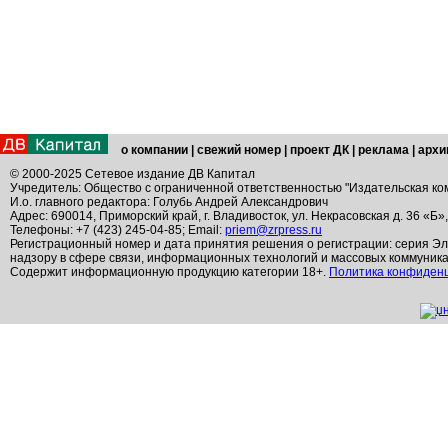
о компании
|
свежий номер
|
проект ДК
|
реклама
|
архи
© 2000-2025 Сетевое издание ДВ Капитал
Учредитель: Общество с ограниченной ответственностью "Издательская ко
И.о. главного редактора: Голубь Андрей Александрович
Адрес: 690014, Приморский край, г. Владивосток, ул. Некрасовская д. 36 «Б»
Телефоны: +7 (423) 245-04-85; Email:
priem@zrpress.ru
Регистрационный номер и дата принятия решения о регистрации: серия Эл
надзору в сфере связи, информационных технологий и массовых коммуник
Содержит информационную продукцию категории 18+.
Политика конфиден