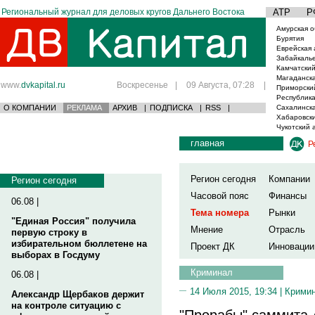
Региональный журнал для деловых кругов Дальнего Востока
АТР
Р
Амурская о
Бурятия
Еврейская 
Забайкаль
Камчатский
Магаданска
www.
dvkapital.ru
Воскресенье
|
09 Августа, 07:28
|
Приморски
Республика
О КОМПАНИИ
РЕКЛАМА
АРХИВ
|
ПОДПИСКА
|
RSS
|
Сахалинска
Хабаровски
Чукотский 
главная
Р
Регион сегодня
Компании
Регион сегодня
Часовой пояс
Финансы
06.08 |
Тема номера
Рынки
"Единая Россия" получила
Мнение
Отрасль
первую строку в
избирательном бюллетене на
Проект ДК
Инновации
выборах в Госдуму
Криминал
06.08 |
14 Июля 2015, 19:34 |
Крими
Александр Щербаков держит
на контроле ситуацию с
"Прорабы" саммита 