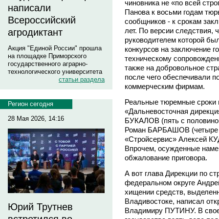
чиновника не «по всей стро
написали
Панова к восьми годам тюр
Всероссийский
сообщников - к срокам закл
лет. По версии следствия, 
агродиктант
руководителем которой бы
Акция "Единой России" прошла
конкурсов на заключение г
на площадке Приморского
техническому сопровождени
государственного аграрно-
также на добровольное стр
технологического университета
после чего обеспечивали п
статьи раздела
коммерческим фирмам.
Реальные тюремные сроки 
Регион сегодня
«Дальневосточная дирекци
28 Мая 2026, 14:16
БУКАЛОВ (пять с половино
Роман БАРБАШОВ (четыре с
«Стройсервис» Алексей КУ
Впрочем, осужденные наме
обжалование приговора.
А вот глава Дирекции по с
федеральном округе Андр
хищении средств, выделенн
Владивостоке, написал отк
Юрий Трутнев
Владимиру ПУТИНУ. В свое