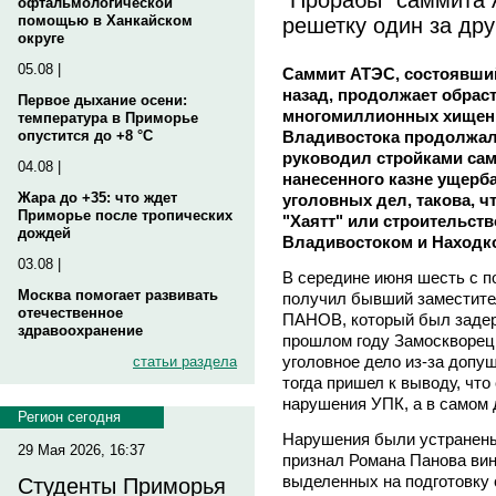
офтальмологической
решетку один за др
помощью в Ханкайском
округе
05.08 |
Саммит АТЭС, состоявший
назад, продолжает обрас
Первое дыхание осени:
многомиллионных хищени
температура в Приморье
Владивостока продолжали
опустится до +8 °C
руководил стройками сам
04.08 |
нанесенного казне ущерб
Жара до +35: что ждет
уголовных дел, такова, ч
Приморье после тропических
"Хаятт" или строительств
дождей
Владивостоком и Находк
03.08 |
В середине июня шесть с п
Москва помогает развивать
получил бывший заместите
отечественное
ПАНОВ, который был задерж
здравоохранение
прошлом году Замоскворецк
уголовное дело из-за допу
статьи раздела
тогда пришел к выводу, чт
нарушения УПК, а в самом д
Регион сегодня
Нарушения были устранены,
29 Мая 2026, 16:37
признал Романа Панова вин
выделенных на подготовку 
Студенты Приморья