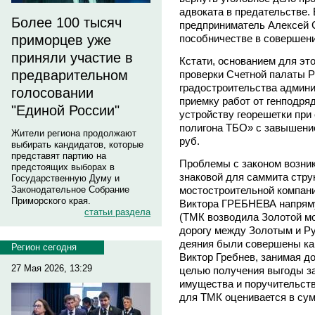
адвоката в предательстве.
Более 100 тысяч
предприниматель Алексей
пособничестве в совершени
приморцев уже
приняли участие в
Кстати, основанием для эт
предварительном
проверки Счетной палаты Р
градостроительства админ
голосовании
приемку работ от генподр
"Единой России"
устройству георешетки при
полигона ТБО» с завышение
Жители региона продолжают
руб.
выбирать кандидатов, которые
представят партию на
Проблемы с законом возник
предстоящих выборах в
знаковой для саммита стру
Государственную Думу и
мостостроительной компани
Законодательное Собрание
Приморского края.
Виктора ГРЕБНЕВА напряму
статьи раздела
(ТМК возводила Золотой мо
дорогу между Золотым и Р
деяния были совершены как 
Регион сегодня
Виктор Гребнев, занимая д
27 Мая 2026, 13:29
целью получения выгоды з
имущества и поручительст
для ТМК оценивается в сум