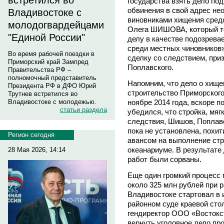
встретился во
государства взять дело по
обвинения в свой адрес н
Владивостоке с
виновниками хищения сред
молодогвардейцами
Олега ШИШОВА, который то
"Единой России"
делу в качестве подозревае
среди местных чиновников»
Во время рабочей поездки в
сделку со следствием, приз
Приморский край Зампред
Поплавского.
Правительства РФ –
полномочный представитель
Напомним, что дело о хище
Президента РФ в ДФО Юрий
строительство Приморского
Трутнев встретился во
ноябре 2014 года, вскоре п
Владивостоке с молодежью.
статьи раздела
убедился, что стройка, мягк
следствия, Шишов, Поплавс
пока не установлена, похи
Регион сегодня
авансом на выполнение ст
океанариуме. В результате
28 Мая 2026, 14:14
работ были сорваны.
Еще один громкий процесс 
около 325 млн рублей при 
Владивостоке стартовал в 
районном суде краевой ст
гендиректор ООО «Восток
вернуть уголовное дело пр