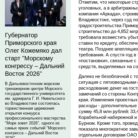
Отметим, что некоторые ст
уголовных, а в арбитражных
компания «Аркада», строив
Владивостоке, через суд п
градостроительства Примор
строительство до 4,852 млр
Губернатор
требовала возместить убыт
Приморского края
ставки по кредиту, обеспе
театра. Позднее апелляцио
Олег Кожемяко дал
требования. А спустя год в
старт "Морскому
«постановки», связанные 
конгрессу – Дальний
средств, выделяемых на со
Восток 2026"
Далеко не безоблачной с т
ситуация с пятизвездными 
В Дальневосточном морском
расходование денег на гос
тренажерном центре Морского
замечаний со стороны Конт
государственного университета
им. адмирала Г. И. Невельского
края. Изменения проектны
во Владивостоке состоялась
расходы - дополнительные
торжественная церемония
сумму 45,8 млн рублей: 33,
открытия конкурса
Корабельной набережной и 
профессионального мастерства
Бурном. Кроме того, прове
"Море зовет 2026", одного из
самых ярких событий "Морского
показала многократное зав
конгресса – Дальний Восток
отдельным договорам ОАО 
2026".