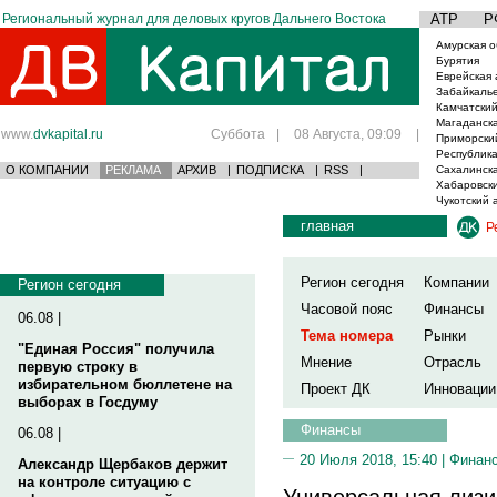
Региональный журнал для деловых кругов Дальнего Востока
АТР
Р
Амурская о
Бурятия
Еврейская 
Забайкаль
Камчатский
Магаданска
www.
dvkapital.ru
Суббота
|
08 Августа, 09:09
|
Приморски
Республика
О КОМПАНИИ
РЕКЛАМА
АРХИВ
|
ПОДПИСКА
|
RSS
|
Сахалинска
Хабаровски
Чукотский 
главная
Р
Регион сегодня
Компании
Регион сегодня
Часовой пояс
Финансы
06.08 |
Тема номера
Рынки
"Единая Россия" получила
Мнение
Отрасль
первую строку в
избирательном бюллетене на
Проект ДК
Инновации
выборах в Госдуму
Финансы
06.08 |
20 Июля 2018, 15:40 |
Финан
Александр Щербаков держит
на контроле ситуацию с
Универсальная лизи