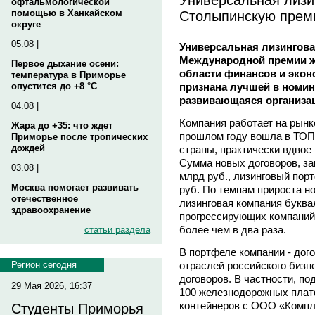
офтальмологической
Столыпинскую пре
помощью в Ханкайском
округе
05.08 |
Универсальная лизингова
Международной премии ж
Первое дыхание осени:
области финансов и экон
температура в Приморье
признана лучшей в номи
опустится до +8 °C
развивающаяся организац
04.08 |
Компания работает на рынке
Жара до +35: что ждет
прошлом году вошла в ТОП
Приморье после тропических
дождей
страны, практически вдвое
Сумма новых договоров, зак
03.08 |
млрд руб., лизинговый порт
Москва помогает развивать
руб. По темпам прироста н
отечественное
лизинговая компания буква
здравоохранение
прогрессирующих компаний 
более чем в два раза.
статьи раздела
В портфеле компании - дог
отраслей российского бизн
Регион сегодня
договоров. В частности, по
29 Мая 2026, 16:37
100 железнодорожных плат
контейнеров с ООО «Компл
Студенты Приморья