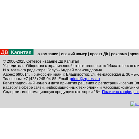
о компании
|
свежий номер
|
проект ДК
|
реклама
|
архи
© 2000-2025 Сетевое издание ДВ Капитал
Учредитель: Общество с ограниченной ответственностью "Издательская ко
И.о. главного редактора: Голубь Андрей Александрович
Адрес: 690014, Приморский край, г. Владивосток, ул. Некрасовская д. 36 «Б»
Телефоны: +7 (423) 245-04-85; Email:
priem@zrpress.ru
Регистрационный номер и дата принятия решения о регистрации: серия Эл
надзору в сфере связи, информационных технологий и массовых коммуник
Содержит информационную продукцию категории 18+.
Политика конфиден