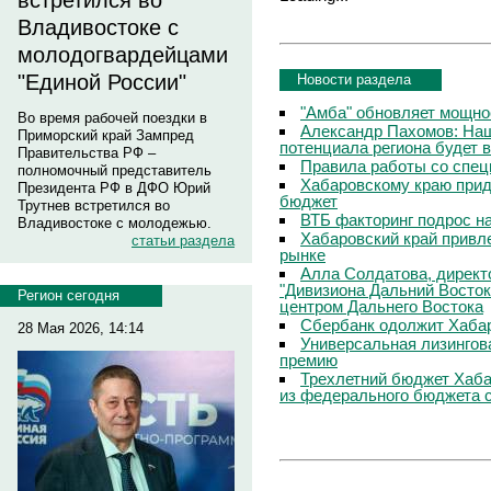
встретился во
Владивостоке с
молодогвардейцами
"Единой России"
Новости раздела
"Амба" обновляет мощно
Во время рабочей поездки в
Александр Пахомов: Наш
Приморский край Зампред
потенциала региона будет 
Правительства РФ –
Правила работы со спец
полномочный представитель
Хабаровскому краю прид
Президента РФ в ДФО Юрий
бюджет
Трутнев встретился во
ВТБ факторинг подрос н
Владивостоке с молодежью.
Хабаровский край привл
статьи раздела
рынке
Алла Солдатова, директ
"Дивизиона Дальний Восток
Регион сегодня
центром Дальнего Востока
Сбербанк одолжит Хаба
28 Мая 2026, 14:14
Универсальная лизингов
премию
Трехлетний бюджет Хаба
из федерального бюджета 