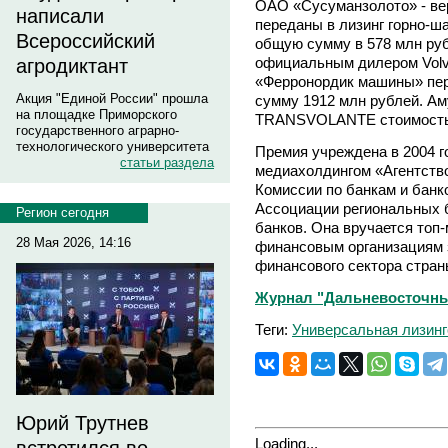
ОАО «Сусуманзолото» - в
написали
переданы в лизинг горно-ш
Всероссийский
общую сумму в 578 млн руб
официальным дилером Volvo
агродиктант
«Ферронордик машины» пере
Акция "Единой России" прошла
сумму 1912 млн рублей. Ам
на площадке Приморского
TRANSVOLANTE стоимостью
государственного аграрно-
технологического университета
Премия учреждена в 2004 г
статьи раздела
медиахолдингом «Агентств
Комиссии по банкам и банк
Ассоциации региональных 
Регион сегодня
банков. Она вручается топ
28 Мая 2026, 14:16
финансовым организациям з
финансового сектора стран
Журнал "Дальневосточный
Теги:
Универсальная лизинг
Юрий Трутнев
Loading...