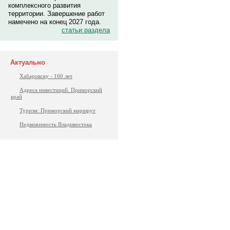
комплексного развития
территории. Завершение работ
намечено на конец 2027 года.
статьи раздела
Актуально
Хабаровску - 160 лет
Адреса инвестиций. Приморский
край
Туризм: Приморский маршрут
Недвижимость Владивостока