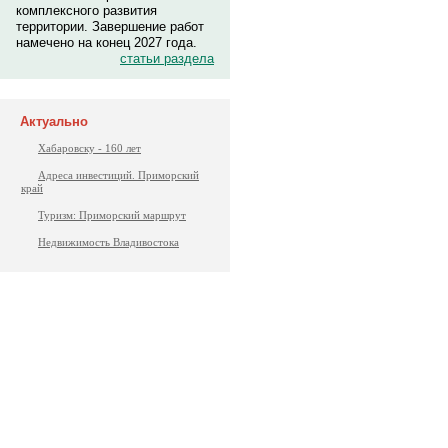
комплексного развития
территории. Завершение работ
намечено на конец 2027 года.
статьи раздела
Актуально
Хабаровску - 160 лет
Адреса инвестиций. Приморский
край
Туризм: Приморский маршрут
Недвижимость Владивостока