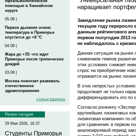
офтальмологической
наращивает портфе
помощью в Ханкайском
округе
05.08 |
Замедление рынка лизинга
текущем году переросло 
Первое дыхание осени:
данным рейтингового аген
температура в Приморье
первом полугодии 2013 го
опустится до +8 °C
не наблюдалось с кризисн
04.08 |
Данная ситуация на рынке 
Жара до +35: что ждет
снижением темпов развития
Приморье после тропических
дождей
этих условиях снижает инв
спрос на приобретение ново
03.08 |
отражается на рынке лизинг
Москва помогает развивать
В этих непростых условиях
отечественное
здравоохранение
продолжает не только нара
дифференцировать его по о
статьи раздела
Согласно рэнкингу «Экспер
крупнейших лизинговых ко
Регион сегодня
лизинговая компания» по об
29 Мая 2026, 16:37
для сравнения: в первом по
анализируемый период зак
Студенты Приморья
сумму 3 010 млн рублей, чт