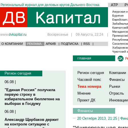
Региональный журнал для деловых кругов Дальнего Востока
АТР
Р
Амурская о
Бурятия
Еврейская 
Забайкаль
Камчатский
Магаданска
www.
dvkapital.ru
Воскресенье
|
09 Августа, 22:24
|
Приморски
Республика
О КОМПАНИИ
РЕКЛАМА
АРХИВ
|
ПОДПИСКА
|
RSS
|
Сахалинска
Хабаровски
Чукотский 
главная
Р
Регион сегодня
Компании
Регион сегодня
Часовой пояс
Финансы
06.08 |
Тема номера
Рынки
"Единая Россия" получила
Мнение
Отрасль
первую строку в
избирательном бюллетене на
Проект ДК
Инновации
выборах в Госдуму
Финансы
06.08 |
20 Октября 2013, 21:25 |
Фин
Александр Щербаков держит
на контроле ситуацию с
"Универсальная лиз