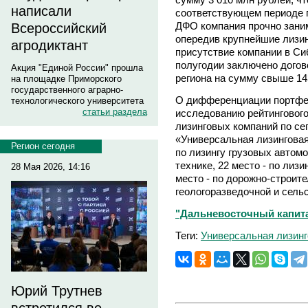
написали
соответствующем периоде п
ДФО компания прочно заним
Всероссийский
опередив крупнейшие лизин
агродиктант
присутствие компании в Си
полугодии заключено догов
Акция "Единой России" прошла
региона на сумму свыше 14
на площадке Приморского
государственного аграрно-
О дифференциации портфел
технологического университета
статьи раздела
исследованию рейтингового
лизинговых компаний по се
«Универсальная лизинговая
Регион сегодня
по лизингу грузовых автомо
технике, 22 место - по лизи
28 Мая 2026, 14:16
место - по дорожно-строите
геологоразведочной и сель
"Дальневосточный капитал
Теги:
Универсальная лизинг
Юрий Трутнев