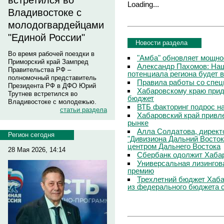
встретился во
Loading...
Владивостоке с
молодогвардейцами
"Единой России"
Новости раздела
Во время рабочей поездки в
"Амба" обновляет мощно
Приморский край Зампред
Александр Пахомов: Наш
Правительства РФ –
потенциала региона будет 
полномочный представитель
Правила работы со спец
Президента РФ в ДФО Юрий
Хабаровскому краю прид
Трутнев встретился во
бюджет
Владивостоке с молодежью.
ВТБ факторинг подрос н
статьи раздела
Хабаровский край привл
рынке
Алла Солдатова, директ
Регион сегодня
"Дивизиона Дальний Восток
центром Дальнего Востока
28 Мая 2026, 14:14
Сбербанк одолжит Хаба
Универсальная лизингов
премию
Трехлетний бюджет Хаба
из федерального бюджета 