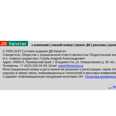
о компании
|
свежий номер
|
проект ДК
|
реклама
|
архи
© 2000-2025 Сетевое издание ДВ Капитал
Учредитель: Общество с ограниченной ответственностью "Издательская ко
И.о. главного редактора: Голубь Андрей Александрович
Адрес: 690014, Приморский край, г. Владивосток, ул. Некрасовская д. 36 «Б»
Телефоны: +7 (423) 245-04-85; Email:
priem@zrpress.ru
Регистрационный номер и дата принятия решения о регистрации: серия Эл
надзору в сфере связи, информационных технологий и массовых коммуник
Содержит информационную продукцию категории 18+.
Политика конфиден