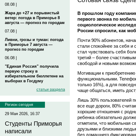
08.08 |
В прошлом году компания
Жара до +27 и порывистый
ветер: погода в Приморье 8
первого звонка по мобил
августа — прогноз по городам
социологическое исследов
России спросили, как моб
07.08 |
Ливни, грозы и туман: погода
Почти 90% абонентов, нач
в Приморье 7 августа —
стали спокойнее за себя и
прогноз по городам
стал чувствовать себя бол
третий – более счастливым
06.08 |
свободой и новыми возмож
"Единая Россия" получила
первую строку в
Мотивации к приобретению 
избирательном бюллетене на
функциональными. Телефон
выборах в Госдуму
только 16%), а для повседн
статьи раздела
чаще общаться, иметь досту
Лишь 30% пользователей по
Регион сегодня
все еще дороги, 80% счита
хорошие отношения с родны
29 Мая 2026, 16:37
ребенка обязательно долж
Студенты Приморья
отметили, что мобильная с
друзьями и близкими людьм
написали
без домашнего фиксированн