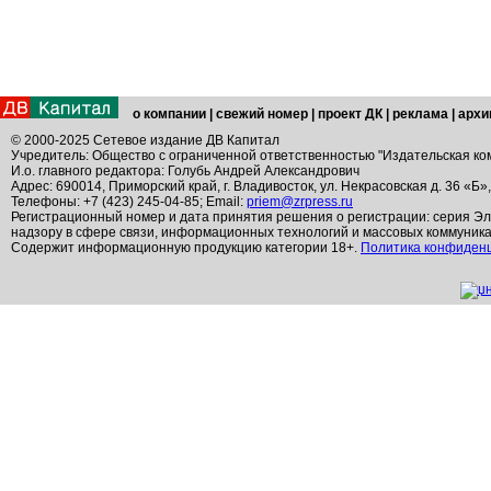
о компании
|
свежий номер
|
проект ДК
|
реклама
|
архи
© 2000-2025 Сетевое издание ДВ Капитал
Учредитель: Общество с ограниченной ответственностью "Издательская ко
И.о. главного редактора: Голубь Андрей Александрович
Адрес: 690014, Приморский край, г. Владивосток, ул. Некрасовская д. 36 «Б»
Телефоны: +7 (423) 245-04-85; Email:
priem@zrpress.ru
Регистрационный номер и дата принятия решения о регистрации: серия Эл
надзору в сфере связи, информационных технологий и массовых коммуник
Содержит информационную продукцию категории 18+.
Политика конфиден