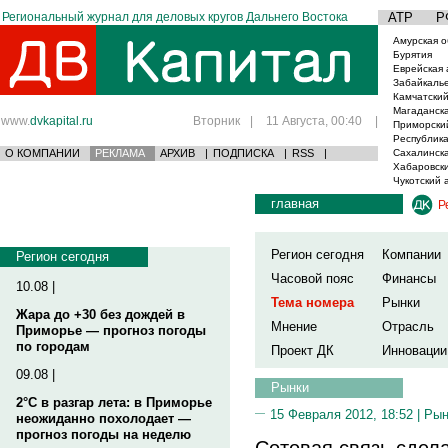
Региональный журнал для деловых кругов Дальнего Востока
АТР
Р
Амурская о
Бурятия
Еврейская 
Забайкаль
Камчатский
Магаданска
www.
dvkapital.ru
Вторник
|
11 Августа, 00:40
|
Приморски
Республика
О КОМПАНИИ
РЕКЛАМА
АРХИВ
|
ПОДПИСКА
|
RSS
|
Сахалинска
Хабаровски
Чукотский 
главная
Р
Регион сегодня
Компании
Регион сегодня
Часовой пояс
Финансы
10.08 |
Тема номера
Рынки
Жара до +30 без дождей в
Мнение
Отрасль
Приморье — прогноз погоды
по городам
Проект ДК
Инновации
09.08 |
Рынки
2°C в разгар лета: в Приморье
15 Февраля 2012, 18:52 |
Рын
неожиданно похолодает —
прогноз погоды на неделю
Сотовая связь сдел