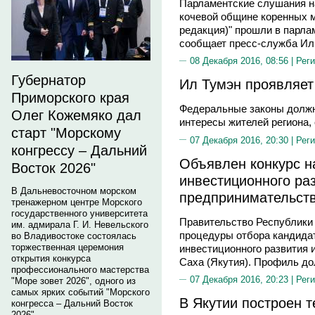
Парламентские слушания н
кочевой общине коренных 
редакция)" прошли в парла
сообщает пресс-служба Ил
08 Декабря 2016, 08:56 |
Реги
Губернатор
Ил Тумэн проявляет
Приморского края
Федеральные законы должн
Олег Кожемяко дал
интересы жителей региона,
старт "Морскому
07 Декабря 2016, 20:30 |
Реги
конгрессу – Дальний
Объявлен конкурс н
Восток 2026"
инвестиционного ра
В Дальневосточном морском
предпринимательств
тренажерном центре Морского
государственного университета
Правительство Республики 
им. адмирала Г. И. Невельского
процедуры отбора кандида
во Владивостоке состоялась
торжественная церемония
инвестиционного развития 
открытия конкурса
Саха (Якутия). Профиль до
профессионального мастерства
07 Декабря 2016, 20:23 |
Реги
"Море зовет 2026", одного из
самых ярких событий "Морского
В Якутии построен 
конгресса – Дальний Восток
2026".