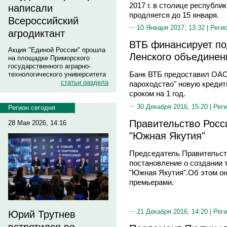
2017 г. в столице республ
написали
продляется до 15 января.
Всероссийский
10 Января 2017, 13:32 |
Реги
агродиктант
ВТБ финансирует по
Акция "Единой России" прошла
Ленского объединен
на площадке Приморского
государственного аграрно-
Банк ВТБ предоставил ОАО
технологического университета
статьи раздела
пароходство" новую кредит
сроком на 1 год.
30 Декабря 2016, 15:20 |
Реги
Регион сегодня
Правительство Росс
28 Мая 2026, 14:16
"Южная Якутия"
Председатель Правительст
постановление о создании 
"Южная Якутия".Об этом он
премьерами.
21 Декабря 2016, 14:20 |
Реги
Юрий Трутнев