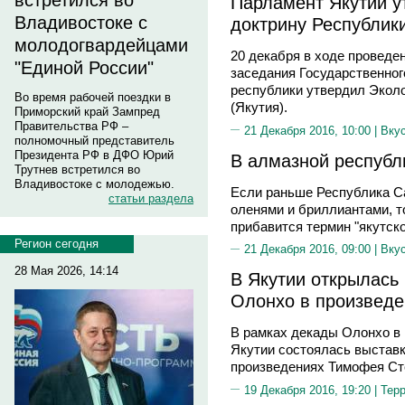
встретился во
Парламент Якутии у
Владивостоке с
доктрину Республики
молодогвардейцами
20 декабря в ходе проведен
"Единой России"
заседания Государственног
республики утвердил Экол
Во время рабочей поездки в
(Якутия).
Приморский край Зампред
Правительства РФ –
21 Декабря 2016, 10:00 |
Вку
полномочный представитель
Президента РФ в ДФО Юрий
В алмазной республ
Трутнев встретился во
Владивостоке с молодежью.
Если раньше Республика С
статьи раздела
оленями и бриллиантами, то
прибавится термин "якутско
Регион сегодня
21 Декабря 2016, 09:00 |
Вку
28 Мая 2026, 14:14
В Якутии открылась 
Олонхо в произведе
В рамках декады Олонхо в
Якутии состоялась выставк
произведениях Тимофея Ст
19 Декабря 2016, 19:20 |
Тер