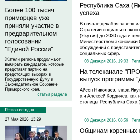
Республика Саха (Як
Более 100 тысяч
успеха
приморцев уже
В начале декабря заверши
приняли участие в
Стратегии социально-эконо
предварительном
(Якутия) до 2030 года и цел
голосовании
Министерством экономики 
обсуждений с представите
"Единой России"
социальных сфер.
Жители региона продолжают
08 Декабря 2016, 19:03 |
Реги
выбирать кандидатов, которые
представят партию на
На телеканале "ПР
предстоящих выборах в
выпуск программы "
Государственную Думу и
Законодательное Собрание
Приморского края.
Айсен Николаев, глава Яку
статьи раздела
а и Ал­ексей Кордичев, как
столицы Республика Саха (
Регион сегодня
27 Мая 2026, 13:29
08 Декабря 2016, 08:59 |
Реги
Общинам коренных 