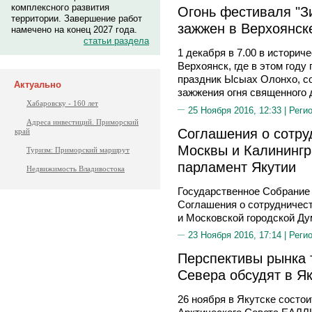
комплексного развития
Огонь фестиваля "З
территории. Завершение работ
зажжен в Верхоянск
намечено на конец 2027 года.
статьи раздела
1 декабря в 7.00 в историч
Верхоянск, где в этом год
праздник Ысыах Олонхо, с
Актуально
зажжения огня священного 
Хабаровску - 160 лет
25 Ноября 2016, 12:33 |
Реги
Адреса инвестиций. Приморский
Соглашения о сотру
край
Москвы и Калинингр
Туризм: Приморский маршрут
парламент Якутии
Недвижимость Владивостока
Государственное Собрание 
Соглашения о сотрудничест
и Московской городской Ду
23 Ноября 2016, 17:14 |
Реги
Перспективы рынка 
Севера обсудят в Я
26 ноября в Якутске сост