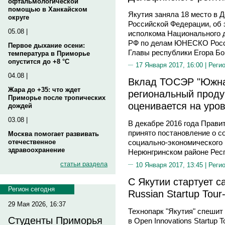
офтальмологической
помощью в Ханкайском
Якутия заняла 18 место в 
округе
Российской Федерации, об
05.08 |
исполкома Национального д
РФ по делам ЮНЕСКО Росси
Первое дыхание осени:
Главы республики Егора Бо
температура в Приморье
опустится до +8 °C
17 Января 2017, 16:00 |
Реги
04.08 |
Вклад ТОСЭР "Южна
Жара до +35: что ждет
региональный продук
Приморье после тропических
оценивается на уро
дождей
03.08 |
В декабре 2016 года Прав
принято постановление о с
Москва помогает развивать
отечественное
социально-экономического 
здравоохранение
Нерюнгринском районе Респ
статьи раздела
10 Января 2017, 13:45 |
Реги
С Якутии стартует 
Регион сегодня
Russian Startup Tour
29 Мая 2026, 16:37
Технопарк "Якутия" спешит 
Студенты Приморья
в Open Innovations Startup 