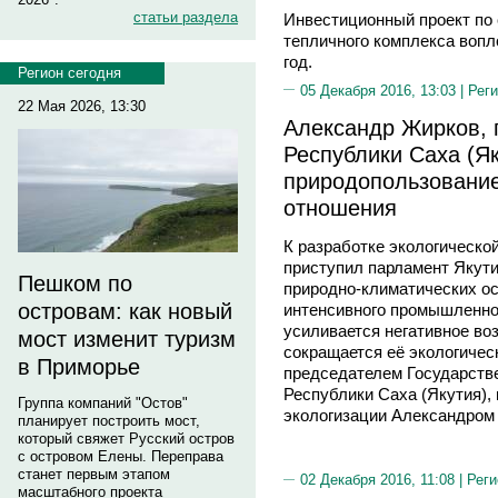
статьи раздела
Инвестиционный проект по 
тепличного комплекса вопл
год.
Регион сегодня
05 Декабря 2016, 13:03 |
Реги
22 Мая 2026, 13:30
Александр Жирков, 
Республики Саха (Я
природопользование
отношения
К разработке экологическо
приступил парламент Якути
Пешком по
природно-климатических ос
островам: как новый
интенсивного промышленног
усиливается негативное во
мост изменит туризм
сокращается её экологичес
в Приморье
председателем Государстве
Республики Саха (Якутия),
Группа компаний "Остов"
экологизации Александром
планирует построить мост,
который свяжет Русский остров
с островом Елены. Переправа
станет первым этапом
02 Декабря 2016, 11:08 |
Реги
масштабного проекта