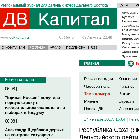
Региональный журнал для деловых кругов Дальнего Востока
АТР
Р
Амурская о
Бурятия
Еврейская 
Забайкаль
Камчатский
Магаданска
www.
dvkapital.ru
Суббота
|
08 Августа, 22:49
|
Приморски
Республика
О КОМПАНИИ
РЕКЛАМА
АРХИВ
|
ПОДПИСКА
|
RSS
|
Сахалинска
Хабаровски
Чукотский 
главная
Р
Регион сегодня
Компании
Регион сегодня
Часовой пояс
Финансы
06.08 |
Тема номера
Рынки
"Единая Россия" получила
Мнение
Отрасль
первую строку в
избирательном бюллетене на
Проект ДК
Инновации
выборах в Госдуму
17 Января 2017, 16:04 |
Реги
06.08 |
Республика Саха (Я
Александр Щербаков держит
на контроле ситуацию с
Дельфийского рейтин