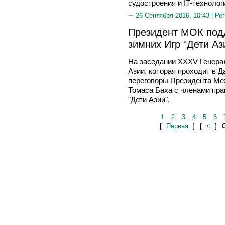
судостроения и IT-технолог
26 Сентября 2016, 10:43 |
Рег
Президент МОК под
зимних Игр "Дети Аз
На заседании XXXV Генера
Азии, которая проходит в Д
переговоры Президента Ме
Томаса Баха с членами пр
"Дети Азии".
1
2
3
4
5
6
[
Первая
]
[
<
]