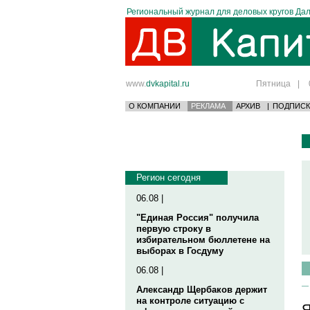
Региональный журнал для деловых кругов Дал
www.
dvkapital.ru
Пятница
|
О КОМПАНИИ
РЕКЛАМА
АРХИВ
|
ПОДПИСК
Регион сегодня
06.08 |
"Единая Россия" получила
первую строку в
избирательном бюллетене на
выборах в Госдуму
06.08 |
Александр Щербаков держит
на контроле ситуацию с
Я