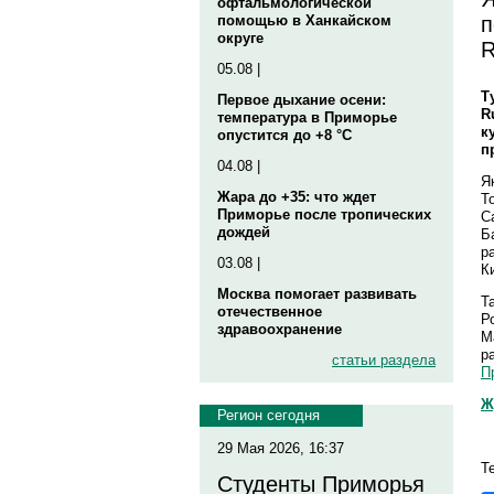
офтальмологической
п
помощью в Ханкайском
округе
R
05.08 |
Т
Первое дыхание осени:
R
температура в Приморье
к
опустится до +8 °C
п
04.08 |
Я
Жара до +35: что ждет
T
Приморье после тропических
С
дождей
Б
р
03.08 |
К
Москва помогает развивать
Т
отечественное
Р
здравоохранение
M
р
статьи раздела
П
Ж
Регион сегодня
29 Мая 2026, 16:37
Т
Студенты Приморья