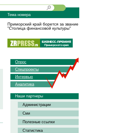
Тема номера
Приморский край борется за звание
"Столица финансовой культуры"
Опрос
Спецпроекты
Интервью
Аналитика
Наши партнеры
Администрации
Сми
Полезные ссылки
Статистика