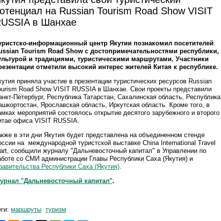
отенциал на Russian Tourism Road Show VISIT
USSIA в Шанхае
уристско-информационный центр Якутии познакомил посетителей
ussian Tourism Road Show с достопримечательностями республики,
ультурой и традициями, туристическими маршрутами. Участники
резентации отметили высокий интерес жителей Китая к республике.
кутия приняла участие в презентации туристических ресурсов Russian
ourism Road Show VISIT RUSSIA в Шанхае. Свои проекты представили
анкт-Петербург, Республика Татарстан, Сахалинская область, Республика
ашкортостан, Ярославская область, Иркутская область. Кроме того, в
амках мероприятий состоялось открытие десятого зарубежного и второго
итае офиса VISIT RUSSIА.
акже в эти дни Якутия будет представлена на объединенном стенде
оссии на международной туристской выставке China International Travel
art, сообщили журналу "Дальневосточный капитал" в Управлении по
аботе со СМИ администрации Главы Республики Саха (Якутия) и
равительства Республики Саха (Якутия)
.
урнал "Дальневосточный капитал"
.
еги:
маршруты
туризм