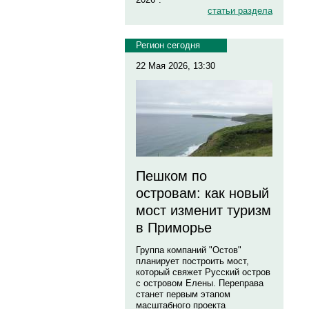
статьи раздела
Регион сегодня
22 Мая 2026, 13:30
Пешком по
островам: как новый
мост изменит туризм
в Приморье
Группа компаний "Остов"
планирует построить мост,
который свяжет Русский остров
с островом Елены. Переправа
станет первым этапом
масштабного проекта