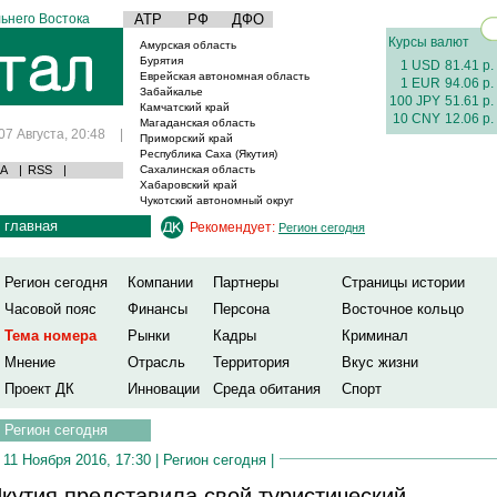
ьнего Востока
АТР
РФ
ДФО
Курсы валют
Амурская область
Бурятия
1 USD
81.41 р.
Еврейская автономная область
1 EUR
94.06 р.
Забайкалье
100 JPY
51.61 р.
Камчатский край
10 CNY
12.06 р.
Магаданская область
07 Августа, 20:48
|
Приморский край
Республика Саха (Якутия)
А
|
RSS
|
Сахалинская область
Хабаровский край
Чукотский автономный округ
главная
Рекомендует:
Регион сегодня
Регион сегодня
Компании
Партнеры
Страницы истории
Часовой пояс
Финансы
Персона
Восточное кольцо
Тема номера
Рынки
Кадры
Криминал
Мнение
Отрасль
Территория
Вкус жизни
Проект ДК
Инновации
Среда обитания
Спорт
Регион сегодня
11 Ноября 2016, 17:30 |
Регион сегодня
|
кутия представила свой туристический