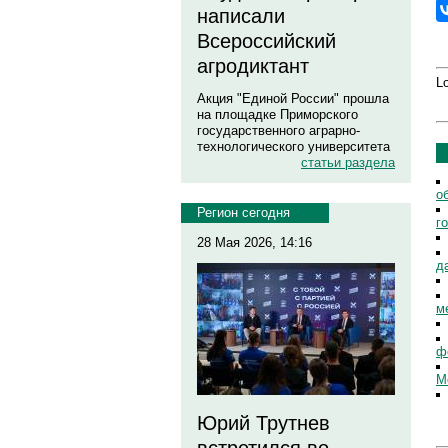
написали
Всероссийский
агродиктант
Lo
Акция "Единой России" прошла
на площадке Приморского
государственного аграрно-
технологического университета
статьи раздела
о
Регион сегодня
г
28 Мая 2026, 14:16
д
м
ф
М
Юрий Трутнев