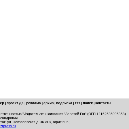
ер
|
проект ДК
|
реклама
|
архив
|
подписка
|
rss
|
поиск
|
контакты
тственностью "Издательская компания "Золотой Рог" (ОГРН 1162536095358)
ксандрович
ток, ул. Некрасовская д. 36 «Б», офис 606;
zrpress.ru