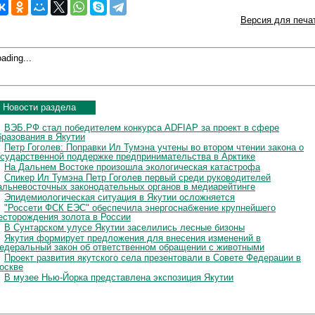
Версия для печа
ading...
Новости раздела
ВЭБ.РФ стал победителем конкурса ADFIAP за проект в сфере
бразования в Якутии
Петр Гоголев: Поправки Ил Тумэна учтены во втором чтении закона о
осударственной поддержке предпринимательства в Арктике
На Дальнем Востоке произошла экологическая катастрофа
Спикер Ил Тумэна Петр Гоголев первый среди руководителей
альневосточных законодательных органов в медиарейтинге
Эпидемиологическая ситуация в Якутии осложняется
"Россети ФСК ЕЭС" обеспечила энергоснабжение крупнейшего
есторождения золота в России
В Сунтарском улусе Якутии заселились лесные бизоны
Якутия формирует предложения для внесения изменений в
едеральный закон об ответственном обращении с животными
Проект развития якутского села презентовали в Совете Федерации в
оскве
В музее Нью-Йорка представлена экспозиция Якутии