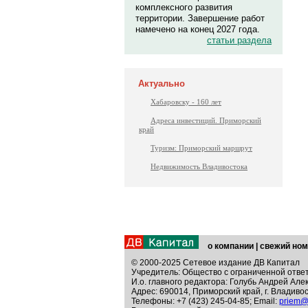
комплексного развития
территории. Завершение работ
намечено на конец 2027 года.
статьи раздела
Актуально
Хабаровску - 160 лет
Адреса инвестиций. Приморский
край
Туризм: Приморский маршрут
Недвижимость Владивостока
о компании
|
свежий ном
© 2000-2025 Сетевое издание ДВ Капитал
Учредитель: Общество с ограниченной отве
И.о. главного редактора: Голубь Андрей Але
Адрес: 690014, Приморский край, г. Владивос
Телефоны: +7 (423) 245-04-85; Email:
priem@