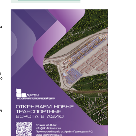
а
л
по
я