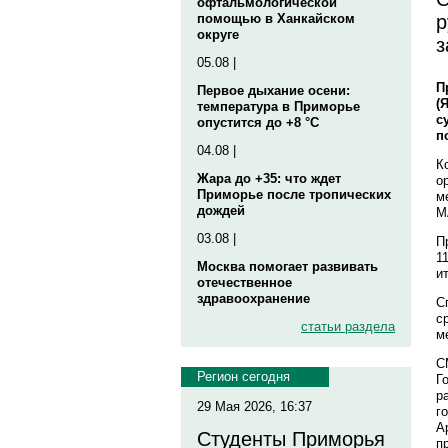
офтальмологической
р
помощью в Ханкайском
округе
з
05.08 |
П
Первое дыхание осени:
(
температура в Приморье
с
опустится до +8 °C
п
04.08 |
К
Жара до +35: что ждет
о
Приморье после тропических
м
дождей
М
03.08 |
П
1
Москва помогает развивать
и
отечественное
здравоохранение
С
с
статьи раздела
м
С
Регион сегодня
Г
р
29 Мая 2026, 16:37
г
А
Студенты Приморья
п