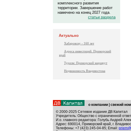
комплексного развития
территории. Завершение работ
намечено на конец 2027 года.
статьи раздела
Актуально
Хабаровску - 160 лет
Адреса инвестиций. Приморский
край
Туризм: Приморский маршрут
Недвижимость Владивостока
о компании
|
свежий ном
© 2000-2025 Сетевое издание ДВ Капитал
Учредитель: Общество с ограниченной отве
И.о. главного редактора: Голубь Андрей Але
Адрес: 690014, Приморский край, г. Владивос
Телефоны: +7 (423) 245-04-85; Email:
priem@