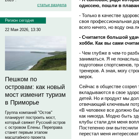
статьи раздела
одиссею, пошли в плава
- Только в качестве здорово
Регион сегодня
своя профессиональная до
всего ничего, но воду она л
22 Мая 2026, 13:30
- Считается большой уда
хобби. Как вы сами считае
- Чем глубже в чем-то раз
заниматься. Я не понаслы
подготовки спортсменов, т
тренеров. А зная, могу стр
мерок.
Пешком по
островам: как новый
Сейчас в обществе созрел 
вкладываются в свое здоро
мост изменит туризм
детей. Но и продукт мы д
в Приморье
отвечающий ключевым потр
«В человеке все должно бы
Группа компаний "Остов"
как никогда. Модно быть з
планирует построить мост,
клубы стали для меня вопл
который свяжет Русский остров
Постепенно они вытеснили 
с островом Елены. Переправа
станет первым этапом
перестал меня интересоват
масштабного проекта