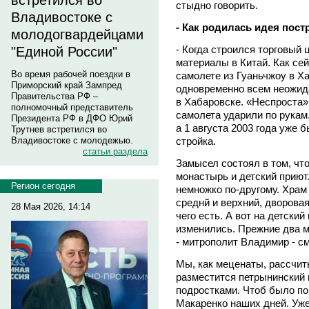
встретился во
стыдно говорить.
Владивостоке с
- Как родилась идея пост
молодогвардейцами
- Когда строился торговый 
"Единой России"
материалы в Китай. Как се
Во время рабочей поездки в
самолете из Гуаньчжоу в Ха
Приморский край Зампред
одновременно всем неожид
Правительства РФ –
в Хабаровске. «Неспроста»,
полномочный представитель
самолета ударили по рукам.
Президента РФ в ДФО Юрий
а 1 августа 2003 года уже 
Трутнев встретился во
стройка.
Владивостоке с молодежью.
статьи раздела
Замысел состоял в том, чт
монастырь и детский приют.
Регион сегодня
немножко по-другому. Храм 
среднй и верхний, дворовая
28 Мая 2026, 14:14
чего есть. А вот на детски
изменились. Прежние два м
- митрополит Владимир - см
Мы, как меценаты, рассчит
разместится петрынинский 
подростками. Чтоб было пон
Макаренко наших дней. Уже