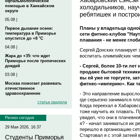
офтальмологической
холодильников, нау
помощью в Ханкайском
округе
ребятишек и постро
05.08 |
Планы у владельца одной
Первое дыхание осени:
температура в Приморье
сети фитнес-клубов "Нау
опустится до +8 °C
плавания - не менее гло
04.08 |
Сергей Донских планирует 
воспитать олимпийских че
Жара до +35: что ждет
Приморье после тропических
- Сергей, более 10-ти ле
дождей
продаже бытовой техники
03.08 |
вы ей уже не торгуете, за
фитнес-«империю». Как 
Москва помогает развивать
отечественное
- Это направление выросло 
здравоохранение
где серьезно занимался пл
статьи раздела
Когда переехал в Хабаровс
тоже научить их плавать. 
увидел, что они в плачевном
Регион сегодня
я? - начал заниматься их р
29 Мая 2026, 16:37
перешло в организацию сет
Стартовал я с этой затеей 
Студенты Приморья