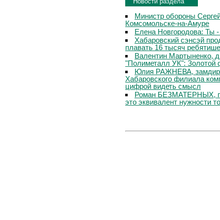
Новости раздела
Министр обороны Сергей
Комсомольске-на-Амуре
Елена Новгородова: Ты -
Хабаровский сэнсэй про
плавать 16 тысяч ребятише
Валентин Мартыненко, д
"Полиметалл УК": Золотой
Юлия РАЖНЕВА, замдире
Хабаровского филиала комп
цифрой видеть смысл
Роман БЕЗМАТЕРНЫХ, ген
это эквивалент нужности то