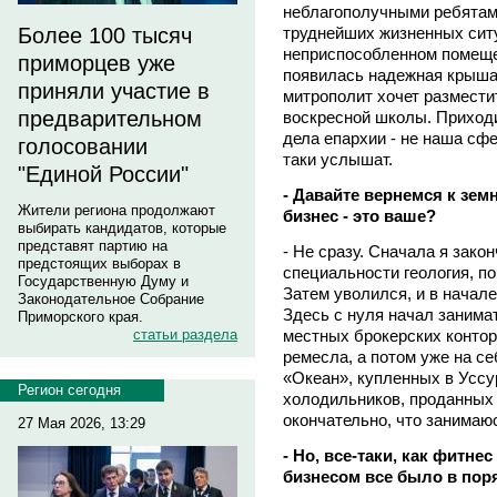
неблагополучными ребятами
труднейших жизненных ситу
Более 100 тысяч
неприспособленном помещен
приморцев уже
появилась надежная крыша
приняли участие в
митрополит хочет размести
предварительном
воскресной школы. Приходи
дела епархии - не наша сфе
голосовании
таки услышат.
"Единой России"
- Давайте вернемся к зем
Жители региона продолжают
бизнес - это ваше?
выбирать кандидатов, которые
представят партию на
- Не сразу. Сначала я зако
предстоящих выборах в
специальности геология, по
Государственную Думу и
Затем уволился, и в начал
Законодательное Собрание
Здесь с нуля начал занима
Приморского края.
местных брокерских контор
статьи раздела
ремесла, а потом уже на с
«Океан», купленных в Уссу
Регион сегодня
холодильников, проданных 
окончательно, что занимаю
27 Мая 2026, 13:29
- Но, все-таки, как фитне
бизнесом все было в пор