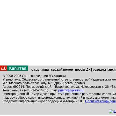
о компании
|
свежий номер
|
проект ДК
|
реклама
|
архи
© 2000-2025 Сетевое издание ДВ Капитал
Учредитель: Общество с ограниченной ответственностью "Издательская ко
И.о. главного редактора: Голубь Андрей Александрович
Адрес: 690014, Приморский край, г. Владивосток, ул. Некрасовская д. 36 «Б»
Телефоны: +7 (423) 245-04-85; Email:
priem@zrpress.ru
Регистрационный номер и дата принятия решения о регистрации: серия Эл
надзору в сфере связи, информационных технологий и массовых коммуник
Содержит информационную продукцию категории 18+.
Политика конфиден