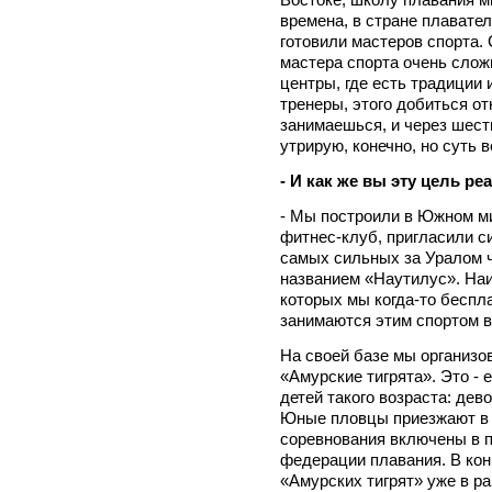
времена, в стране плавате
готовили мастеров спорта.
мастера спорта очень сложн
центры, где есть традиции
тренеры, этого добиться о
занимаешься, и через шест
утрирую, конечно, но суть в
- И как же вы эту цель ре
- Мы построили в Южном м
фитнес-клуб, пригласили с
самых сильных за Уралом 
названием «Наутилус». На
которых мы когда-то беспл
занимаются этим спортом в
На своей базе мы организо
«Амурские тигрята». Это - 
детей такого возраста: дево
Юные пловцы приезжают в 
соревнования включены в 
федерации плавания. В кон
«Амурских тигрят» уже в ра