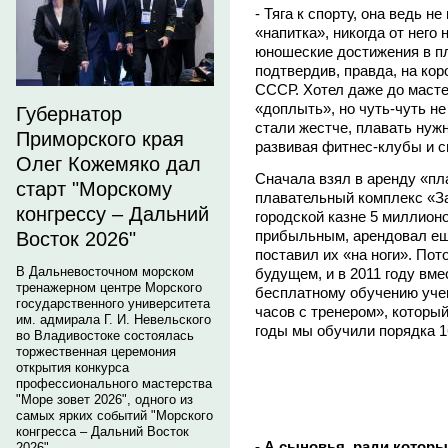
- Тяга к спорту, она ведь не
«напитка», никогда от него 
юношеские достижения в пл
подтвердив, правда, на кор
СССР. Хотел даже до масте
«доплыть», но чуть-чуть не
Губернатор
стали жестче, плавать нуж
Приморского края
развивая фитнес-клубы и с
Олег Кожемяко дал
Сначала взял в аренду «п
старт "Морскому
плавательный комплекс «За
конгрессу – Дальний
городской казне 5 миллионо
прибыльным, арендовал еще
Восток 2026"
поставил их «на ноги». По
В Дальневосточном морском
будущем, и в 2011 году вме
тренажерном центре Морского
бесплатному обучению учен
государственного университета
часов с тренером», которы
им. адмирала Г. И. Невельского
годы мы обучили порядка 1
во Владивостоке состоялась
торжественная церемония
открытия конкурса
профессионального мастерства
"Море зовет 2026", одного из
самых ярких событий "Морского
конгресса – Дальний Восток
- А сыновья, ради котор
2026".