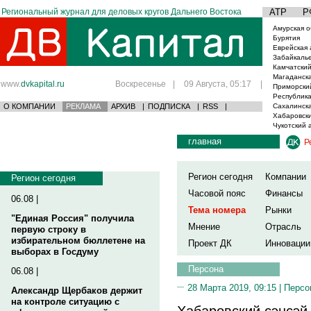
Региональный журнал для деловых кругов Дальнего Востока
АТР
Р
Амурская о
Бурятия
Еврейская 
Забайкаль
Камчатский
Магаданска
www.
dvkapital.ru
Воскресенье
|
09 Августа, 05:17
|
Приморски
Республика
О КОМПАНИИ
РЕКЛАМА
АРХИВ
|
ПОДПИСКА
|
RSS
|
Сахалинска
Хабаровски
Чукотский 
главная
Р
Регион сегодня
Компании
Регион сегодня
Часовой пояс
Финансы
06.08 |
Тема номера
Рынки
"Единая Россия" получила
Мнение
Отрасль
первую строку в
избирательном бюллетене на
Проект ДК
Инновации
выборах в Госдуму
Персона
06.08 |
28 Марта 2019, 09:15 |
Персо
Александр Щербаков держит
на контроле ситуацию с
Хабаровский сэнсэй