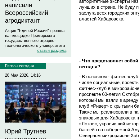
авторитетные эксперты наз
написали
лучших в стране. Не буду 
Всероссийский
заслуга всех городских энт
властей Хабаровска.
агродиктант
Акция "Единой России" прошла
на площадке Приморского
государственного аграрно-
технологического университета
статьи раздела
- Что представляет собо
Регион сегодня
сегодня?
28 Мая 2026, 14:16
- В основном - фитнес-клуб
числе социальные, проекты
фитнес-клуб в микрорайон
проспекте 60-летия Октябр
который мы взяли в аренду 
клуб «Ривер» с крытыми б
Также мы реализовали в па
знаковых для Хабаровска пр
«Лотос», украсивший истор
бассейн на набережной Ам
Юрий Трутнев
Северном микрорайоне Хаба