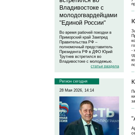
встретился во
п
Владивостоке с
молодогвардейцами
Ю
"Единой России"
З
Во время рабочей поездки в
П
Приморский край Зампред
к
Правительства РФ –
г
полномочный представитель
-
Президента РФ в ДФО Юрий
г
Трутнев встретился во
ю
Владивостоке с молодежью.
п
статьи раздела
К
Регион сегодня
28 Мая 2026, 14:14
П
к
з
"
А
с