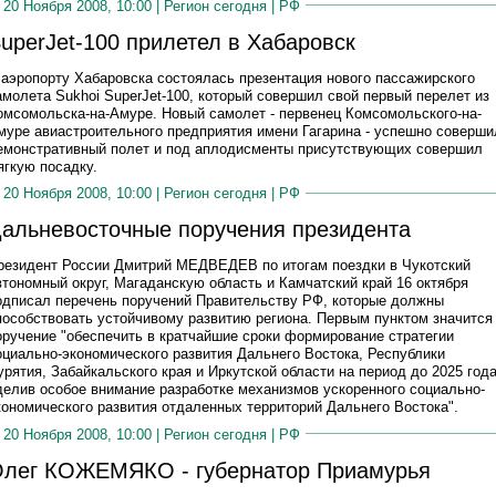
20 Ноября 2008, 10:00 |
Регион сегодня
|
РФ
uperJet-100 прилетел в Хабаровск
 аэропорту Хабаровска состоялась презентация нового пассажирского
амолета Sukhoi SuperJet-100, который совершил свой первый перелет из
омсомольска-на-Амуре. Новый самолет - первенец Комсомольского-на-
муре авиастроительного предприятия имени Гагарина - успешно соверши
емонстративный полет и под аплодисменты присутствующих совершил
ягкую посадку.
20 Ноября 2008, 10:00 |
Регион сегодня
|
РФ
альневосточные поручения президента
резидент России Дмитрий МЕДВЕДЕВ по итогам поездки в Чукотский
втономный округ, Магаданскую область и Камчатский край 16 октября
одписал перечень поручений Правительству РФ, которые должны
пособствовать устойчивому развитию региона. Первым пунктом значится
оручение "обеспечить в кратчайшие сроки формирование стратегии
оциально-экономического развития Дальнего Востока, Республики
урятия, Забайкальского края и Иркутской области на период до 2025 года
делив особое внимание разработке механизмов ускоренного социально-
кономического развития отдаленных территорий Дальнего Востока".
20 Ноября 2008, 10:00 |
Регион сегодня
|
РФ
лег КОЖЕМЯКО - губернатор Приамурья