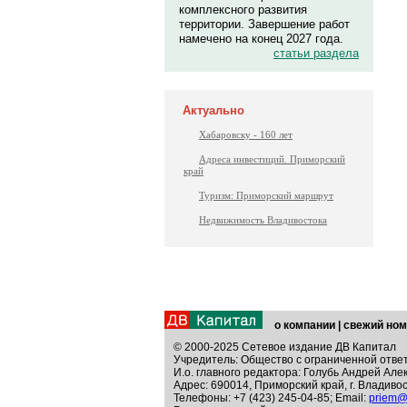
комплексного развития
территории. Завершение работ
намечено на конец 2027 года.
статьи раздела
Актуально
Хабаровску - 160 лет
Адреса инвестиций. Приморский
край
Туризм: Приморский маршрут
Недвижимость Владивостока
о компании
|
свежий ном
© 2000-2025 Сетевое издание ДВ Капитал
Учредитель: Общество с ограниченной отве
И.о. главного редактора: Голубь Андрей Але
Адрес: 690014, Приморский край, г. Владивос
Телефоны: +7 (423) 245-04-85; Email:
priem@