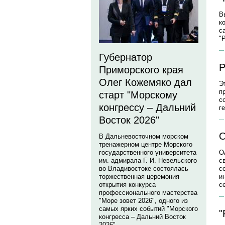
В
к
с
"
Губернатор
Р
Приморского края
Олег Кожемяко дал
Э
п
старт "Морскому
с
конгрессу – Дальний
г
Восток 2026"
О
В Дальневосточном морском
тренажерном центре Морского
государственного университета
О
им. адмирала Г. И. Невельского
с
во Владивостоке состоялась
с
торжественная церемония
и
открытия конкурса
с
профессионального мастерства
"Море зовет 2026", одного из
самых ярких событий "Морского
"
конгресса – Дальний Восток
2026".