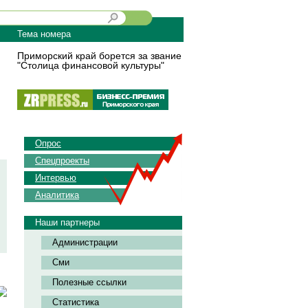
Тема номера
Приморский край борется за звание
"Столица финансовой культуры"
Опрос
Спецпроекты
Интервью
Аналитика
Наши партнеры
Администрации
Сми
Полезные ссылки
Статистика