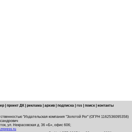
ер
|
проект ДК
|
реклама
|
архив
|
подписка
|
rss
|
поиск
|
контакты
тственностью "Издательская компания "Золотой Рог" (ОГРН 1162536095358)
ксандрович
ток, ул. Некрасовская д. 36 «Б», офис 606;
zrpress.ru