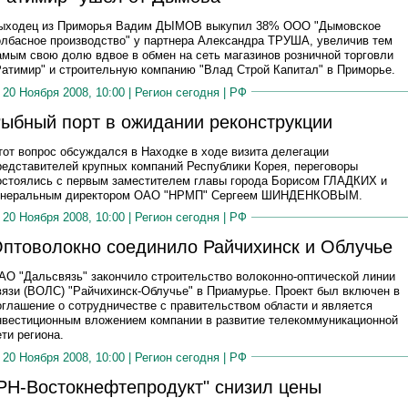
ыходец из Приморья Вадим ДЫМОВ выкупил 38% ООО "Дымовское
олбасное производство" у партнера Александра ТРУША, увеличив тем
амым свою долю вдвое в обмен на сеть магазинов розничной торговли
Ратимир" и строительную компанию "Влад Строй Капитал" в Приморье.
20 Ноября 2008, 10:00 |
Регион сегодня
|
РФ
ыбный порт в ожидании реконструкции
тот вопрос обсуждался в Находке в ходе визита делегации
редставителей крупных компаний Республики Корея, переговоры
остоялись с первым заместителем главы города Борисом ГЛАДКИХ и
енеральным директором ОАО "НРМП" Сергеем ШИНДЕНКОВЫМ.
20 Ноября 2008, 10:00 |
Регион сегодня
|
РФ
птоволокно соединило Райчихинск и Облучье
АО "Дальсвязь" закончило строительство волоконно-оптической линии
вязи (ВОЛС) "Райчихинск-Облучье" в Приамурье. Проект был включен в
оглашение о сотрудничестве с правительством области и является
нвестиционным вложением компании в развитие телекоммуникационной
ети региона.
20 Ноября 2008, 10:00 |
Регион сегодня
|
РФ
РН-Востокнефтепродукт" снизил цены