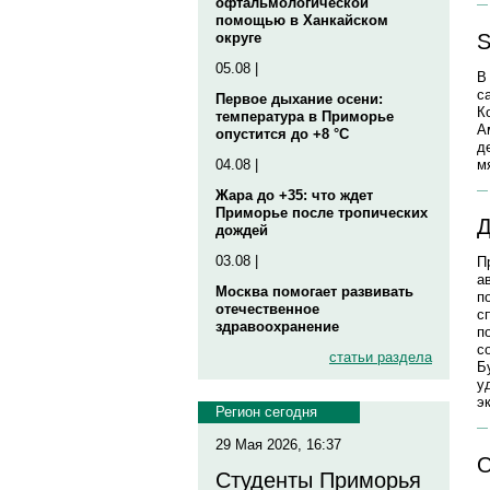
офтальмологической
помощью в Ханкайском
S
округе
05.08 |
В
с
Первое дыхание осени:
К
температура в Приморье
А
опустится до +8 °C
д
м
04.08 |
Жара до +35: что ждет
Приморье после тропических
Д
дождей
03.08 |
П
а
Москва помогает развивать
п
отечественное
с
здравоохранение
п
с
статьи раздела
Б
у
э
Регион сегодня
29 Мая 2026, 16:37
О
Студенты Приморья