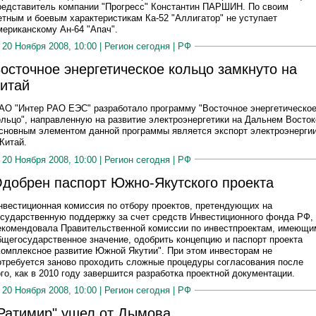
редставитель компании "Прогресс" Константин ПАРШИН. По своим
етным и боевым характеристикам Ка-52 "Аллигатор" не уступает
мериканскому Ан-64 "Апач".
20 Ноября 2008, 10:00 |
Регион сегодня
|
РФ
осточное энергетическое кольцо замкнуто на
итай
АО "Интер РАО ЕЭС" разработало программу "Восточное энергетическо
ольцо", направленную на развитие электроэнергетики на Дальнем Восток
сновным элементом данной программы является экспорт электроэнерги
 Китай.
20 Ноября 2008, 10:00 |
Регион сегодня
|
РФ
добрен паспорт Южно-Якутского проекта
нвестиционная комиссия по отбору проектов, претендующих на
осударственную поддержку за счет средств Инвестиционного фонда РФ,
екомендовала Правительственной комиссии по инвестпроектам, имеющи
бщегосударственное значение, одобрить концепцию и паспорт проекта
Комплексное развитие Южной Якутии". При этом инвесторам не
отребуется заново проходить сложные процедуры согласования после
ого, как в 2010 году завершится разработка проектной документации.
20 Ноября 2008, 10:00 |
Регион сегодня
|
РФ
Ратимир" ушел от Дымова