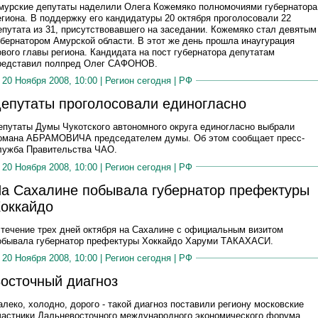
мурские депутаты наделили Олега Кожемяко полномочиями губернатора
егиона. В поддержку его кандидатуры 20 октября проголосовали 22
епутата из 31, присутствовавшего на заседании. Кожемяко стал девятым
убернатором Амурской области. В этот же день прошла инаугурация
ового главы региона. Кандидата на пост губернатора депутатам
редставил полпред Олег САФОНОВ.
20 Ноября 2008, 10:00 |
Регион сегодня
|
РФ
епутаты проголосовали единогласно
епутаты Думы Чукотского автономного округа единогласно выбрали
омана АБРАМОВИЧА председателем думы. Об этом сообщает пресс-
лужба Правительства ЧАО.
20 Ноября 2008, 10:00 |
Регион сегодня
|
РФ
а Сахалине побывала губернатор префектуры
оккайдо
 течение трех дней октября на Сахалине с официальным визитом
обывала губернатор префектуры Хоккайдо Харуми ТАКАХАСИ.
20 Ноября 2008, 10:00 |
Регион сегодня
|
РФ
осточный диагноз
алеко, холодно, дорого - такой диагноз поставили региону московские
частники Дальневосточного международного экономического форума,