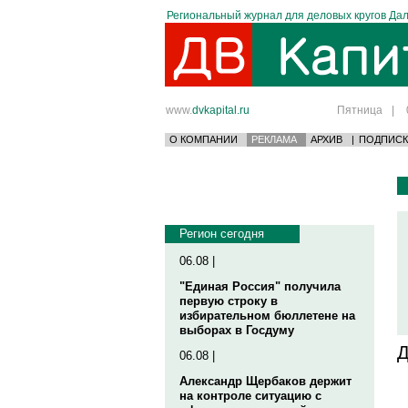
Региональный журнал для деловых кругов Дал
www.
dvkapital.ru
Пятница
|
О КОМПАНИИ
РЕКЛАМА
АРХИВ
|
ПОДПИСК
Регион сегодня
06.08 |
"Единая Россия" получила
первую строку в
избирательном бюллетене на
выборах в Госдуму
Д
06.08 |
Александр Щербаков держит
на контроле ситуацию с