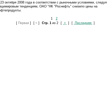
 23 октября 2008 года в соответствии с рыночными условиями, следуя
бщемировым тенденциям, ОАО "НК "Роснефть" снизило цены на
ефтепродукты.
1
2
[
Первая
]
[
<
]
Стр. 1
из 2
[
>
]
[
Последняя
]