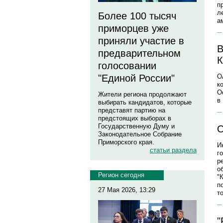
п
л
Более 100 тысяч
а
приморцев уже
приняли участие в
В
предварительном
К
голосовании
"Единой России"
О
к
О
Жители региона продолжают
в
выбирать кандидатов, которые
представят партию на
предстоящих выборах в
Государственную Думу и
О
Законодательное Собрание
Приморского края.
И
статьи раздела
г
р
о
Регион сегодня
"
п
27 Мая 2026, 13:29
т
"