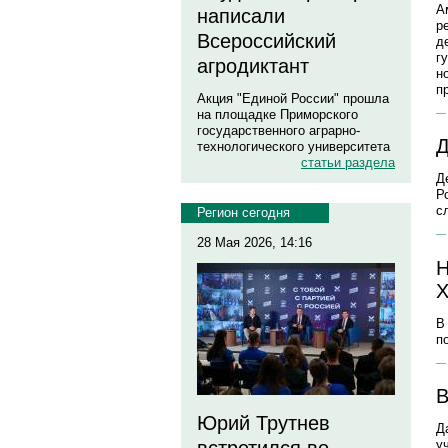
А
написали
р
Всероссийский
д
г
агродиктант
н
п
Акция "Единой России" прошла
на площадке Приморского
государственного аграрно-
Д
технологического университета
статьи раздела
Д
Р
с
Регион сегодня
28 Мая 2026, 14:16
Н
Х
В
п
В
Юрий Трутнев
Д
у