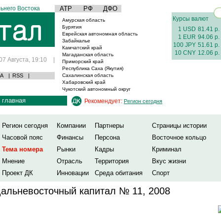
ьнего Востока
АТР
РФ
ДФО
Курсы валют
Амурская область
Бурятия
1 USD
81.41 р.
Еврейская автономная область
1 EUR
94.06 р.
Забайкалье
100 JPY
51.61 р.
Камчатский край
10 CNY
12.06 р.
Магаданская область
07 Августа, 19:10
|
Приморский край
Республика Саха (Якутия)
А
|
RSS
|
Сахалинская область
Хабаровский край
Чукотский автономный округ
главная
Рекомендует:
Регион сегодня
Регион сегодня
Компании
Партнеры
Страницы истории
Часовой пояс
Финансы
Персона
Восточное кольцо
Тема номера
Рынки
Кадры
Криминал
Мнение
Отрасль
Территория
Вкус жизни
Проект ДК
Инновации
Среда обитания
Спорт
альневосточный капитал № 11, 2008