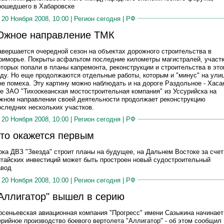
рошедшего в Хабаровске
20 Ноября 2008, 10:00 |
Регион сегодня
|
РФ
жное направление ТМК
авершается очередной сезон на объектах дорожного строительства в
риморье. Покрыты асфальтом последние километры магистралей, участ
оторых попали в планы капремонта, реконструкции и строительства в эт
оду. Но еще продолжаются отдельные работы, которым и "минус" на ули
 не помеха. Эту картину можно наблюдать и на дороге Раздольное - Хаса
де ЗАО "Тихоокеанская мостостроительная компания" из Уссурийска на
жном направлении своей деятельности продолжает реконструкцию
оследних нескольких участков.
20 Ноября 2008, 10:00 |
Регион сегодня
|
РФ
то окажется первым
ока ДВЗ "Звезда" строит планы на будущее, на Дальнем Востоке за счет
итайских инвестиций может быть простроен новый судостроительный
авод
20 Ноября 2008, 10:00 |
Регион сегодня
|
РФ
Аллигатор" вышел в серию
рсеньевская авиационная компания "Прогресс" имени Сазыкина начинает
ерийное производство боевого вертолета "Аллигатор" - об этом сообщил