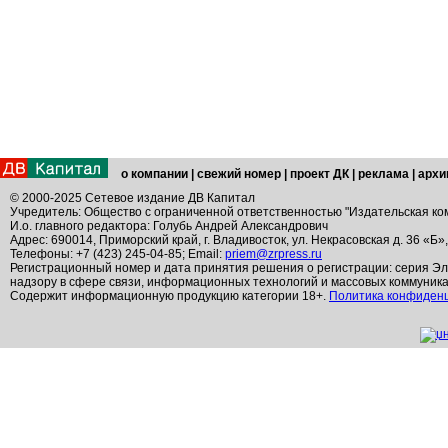
о компании
|
свежий номер
|
проект ДК
|
реклама
|
архи
© 2000-2025 Сетевое издание ДВ Капитал
Учредитель: Общество с ограниченной ответственностью "Издательская ко
И.о. главного редактора: Голубь Андрей Александрович
Адрес: 690014, Приморский край, г. Владивосток, ул. Некрасовская д. 36 «Б»
Телефоны: +7 (423) 245-04-85; Email:
priem@zrpress.ru
Регистрационный номер и дата принятия решения о регистрации: серия Эл
надзору в сфере связи, информационных технологий и массовых коммуник
Содержит информационную продукцию категории 18+.
Политика конфиден