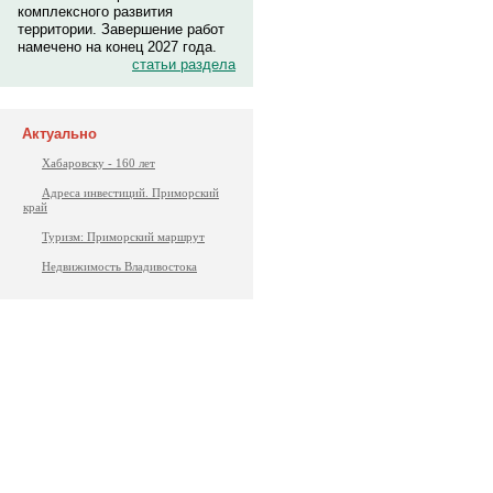
комплексного развития
территории. Завершение работ
намечено на конец 2027 года.
статьи раздела
Актуально
Хабаровску - 160 лет
Адреса инвестиций. Приморский
край
Туризм: Приморский маршрут
Недвижимость Владивостока