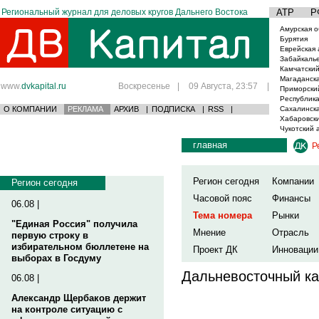
Региональный журнал для деловых кругов Дальнего Востока
АТР
Р
Амурская о
Бурятия
Еврейская 
Забайкаль
Камчатский
Магаданска
www.
dvkapital.ru
Воскресенье
|
09 Августа, 23:57
|
Приморски
Республика
О КОМПАНИИ
РЕКЛАМА
АРХИВ
|
ПОДПИСКА
|
RSS
|
Сахалинска
Хабаровски
Чукотский 
главная
Р
Регион сегодня
Компании
Регион сегодня
Часовой пояс
Финансы
06.08 |
Тема номера
Рынки
"Единая Россия" получила
Мнение
Отрасль
первую строку в
избирательном бюллетене на
Проект ДК
Инновации
выборах в Госдуму
Дальневосточный ка
06.08 |
Александр Щербаков держит
на контроле ситуацию с