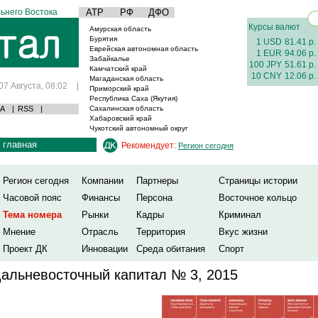
ьнего Востока
АТР
РФ
ДФО
Курсы валют
Амурская область
Бурятия
1 USD
81.41 р.
Еврейская автономная область
1 EUR
94.06 р.
Забайкалье
100 JPY
51.61 р.
Камчатский край
10 CNY
12.06 р.
Магаданская область
07 Августа, 08:02
|
Приморский край
Республика Саха (Якутия)
А
|
RSS
|
Сахалинская область
Хабаровский край
Чукотский автономный округ
главная
Рекомендует:
Регион сегодня
Регион сегодня
Компании
Партнеры
Страницы истории
Часовой пояс
Финансы
Персона
Восточное кольцо
Тема номера
Рынки
Кадры
Криминал
Мнение
Отрасль
Территория
Вкус жизни
Проект ДК
Инновации
Среда обитания
Спорт
альневосточный капитал № 3, 2015