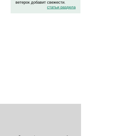
ветерок добавит свежести.
статьи раздела