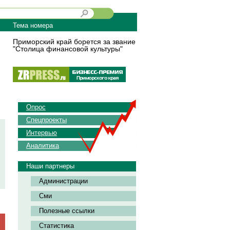
Тема номера
Приморский край борется за звание
"Столица финансовой культуры"
Опрос
Спецпроекты
Интервью
Аналитика
Наши партнеры
Администрации
Сми
Полезные ссылки
Статистика