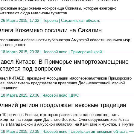
ирюзовые воды океана –сокровища Окинавы, которые ежегодно
ритягивают сюда миллионы туристов
26 Марта 2015, 17:32 |
Персона
|
Сахалинская область
лега Кожемяко сослали на Сахалин
сполняющем обязанности губернатора Амурской области назначен мэр
лаговещенска
18 Марта 2015, 20:38 |
Часовой пояс
|
Приморский край
авел Китаев: В Приморье импортозамещение
стается под вопросом
авел КИТАЕВ, президент Ассоциации мясопереработчиков Приморского
рая, заместитель председателя правления Дальневосточной мясной
ссоциации:
18 Марта 2015, 20:36 |
Часовой пояс
|
ДФО
лений регион продолжает вековые традиции
з 10 регионов России, в которых развивается оленеводство, пять
аходятся на территории Дальнего Востока. Оленеводческие хозяйства
сть в Магаданской и Амурской областях, на Камчатке и Чукотке, в Якутии
18 Марта 2015, 20:35 |
Часовой пояс
|
Еврейская автономная область