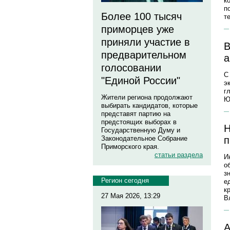
к
п
Более 100 тысяч
т
приморцев уже
приняли участие в
В
предварительном
а
голосовании
С
"Единой России"
э
г
Жители региона продолжают
Ю
выбирать кандидатов, которые
представят партию на
предстоящих выборах в
Н
Государственную Думу и
Законодательное Собрание
п
Приморского края.
статьи раздела
И
о
з
Регион сегодня
е
к
27 Мая 2026, 13:29
В
А