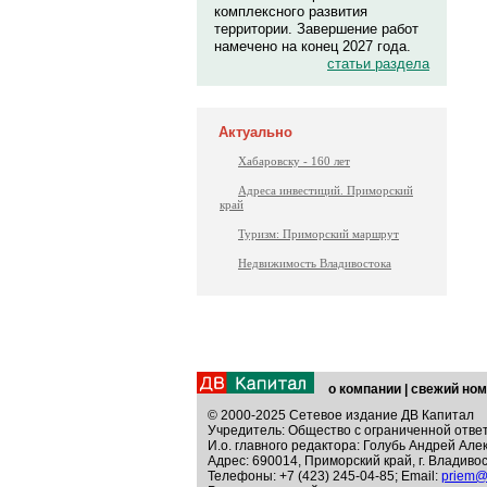
комплексного развития
территории. Завершение работ
намечено на конец 2027 года.
статьи раздела
Актуально
Хабаровску - 160 лет
Адреса инвестиций. Приморский
край
Туризм: Приморский маршрут
Недвижимость Владивостока
о компании
|
свежий ном
© 2000-2025 Сетевое издание ДВ Капитал
Учредитель: Общество с ограниченной отве
И.о. главного редактора: Голубь Андрей Але
Адрес: 690014, Приморский край, г. Владивос
Телефоны: +7 (423) 245-04-85; Email:
priem@