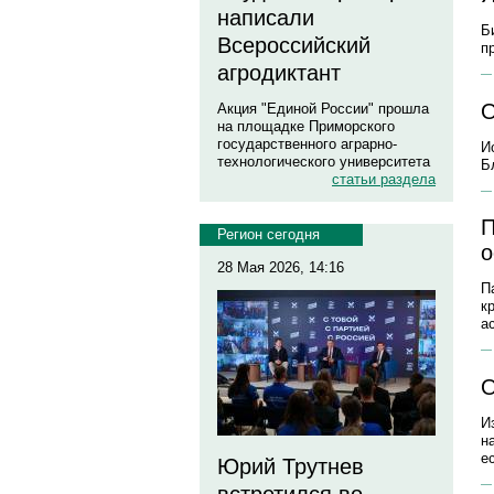
написали
Б
Всероссийский
п
агродиктант
О
Акция "Единой России" прошла
на площадке Приморского
государственного аграрно-
И
технологического университета
Б
статьи раздела
П
Регион сегодня
о
28 Мая 2026, 14:16
П
к
а
О
И
н
е
Юрий Трутнев