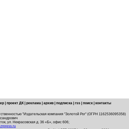
ер
|
проект ДК
|
реклама
|
архив
|
подписка
|
rss
|
поиск
|
контакты
тственностью "Издательская компания "Золотой Рог" (ОГРН 1162536095358)
ксандрович
ток, ул. Некрасовская д. 36 «Б», офис 606;
zrpress.ru