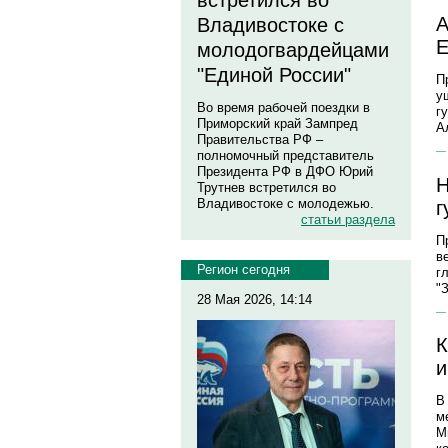
встретился во
А
Владивостоке с
молодогвардейцами
"Единой России"
П
у
Во время рабочей поездки в
г
Приморский край Зампред
А
Правительства РФ –
полномочный представитель
Президента РФ в ДФО Юрий
Н
Трутнев встретился во
Владивостоке с молодежью.
г
статьи раздела
П
в
Регион сегодня
г
"
28 Мая 2026, 14:14
К
и
В
м
М