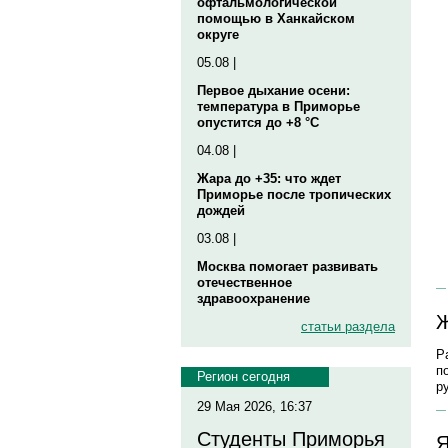
офтальмологической
помощью в Ханкайском
округе
05.08 |
Первое дыхание осени:
температура в Приморье
опустится до +8 °C
04.08 |
Жара до +35: что ждет
Приморье после тропических
дождей
03.08 |
Москва помогает развивать
отечественное
здравоохранение
Ж
статьи раздела
Р
п
Регион сегодня
р
29 Мая 2026, 16:37
Студенты Приморья
Я