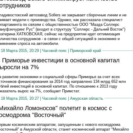
отрудников
ладивостокский автозавод Sollers не закрывает сборочные линии и не
нимает модели с производства. Однако, как рассказала специалист
епартамента по связям с общественностью ООО "Мазда Соллерс
ануфэкчуринг Рус" (входит в структуру "Соллерс - Дальний Восток")
катерина ХАТКОВСКАЯ, сейчас на предприятии идет оптимизация
оличества сотрудников - в связи с общей ситуацией в экономике и
нижением спроса на автомобили.
18 Марта 2015, 20:29 |
Часовой пояс
|
Приморский край
 Приморье инвестиции в основной капитал
ыросли на 7%
а развитие экономики и социальной сферы Приморья за счет всех
сточников финансирования за 2014 год направлено 134 млрд 652 млн
ублей инвестиций в основной капитал. По отношению к 2013 году
оказатель вырос на 7%, сообщает Примстат.
18 Марта 2015, 20:27 |
Часовой пояс
|
Амурская область
Михайло Ломоносов" полетит в космос с
осмодрома "Восточный"
ервым космическим аппаратом, запущенным с нового космодрома
Восточный" в Амурской области, станет космический аппарат "Михайло