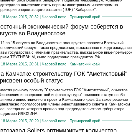
омпанией Baoli Bitumina Singapore. Подписав меморандум, компания
одтвердила намерение стать первым иностранным инвестором на
ерритории опережающего развития (ТОР) "Хабаровск".
18 Марта 2015, 20:32 |
Часовой пояс
|
Приморский край
осточный экономический форум соберется в
вгусте во Владивостоке
 12 по 15 августа во Владивостоке планируется провести Восточный
кономический форум. Такое предложение, высказанное в ходе заседания
лавы государства с членами правительства, высказанное вице-премьеро
рием ТРУТНЕВЫМ, было поддержано президентом РФ.
18 Марта 2015, 20:31 |
Часовой пояс
|
Камчатский край
а Камчатке строительству ГОК "Аметистовый"
рисвоен особый статус
нвестиционному проекту "Строительство ГОК "Аметистовый", объектов
беспечения и поверхностной инфраструктуры" присвоен статус особо
начимого инвестиционного проекта Камчатского края. За такое решение
диногласно проголосовали члены инвестиционного совета в Камчатском
рае, заседание которого прошло под председательством губернатора
ладимира ИЛЮХИНА.
18 Марта 2015, 20:29 |
Часовой пояс
|
Приморский край
втозавод Sollers оптимизирует количество