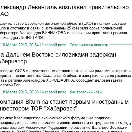
лександр Левинталь возглавил правительство
ЕАО
равительство Еврейской автономной области (ЕАО) в полном составе
шло в отставку в связи с истечением 25 февраля срока полномочий
убернатора Александра ВИННИКОВА и назначения врио главы региона
лександра ЛЕВИНТАЛЯ.
18 Марта 2015, 20:34 |
Часовой пояс
|
Сахалинская область
а Дальнем Востоке силовиками задержан
убернатор
роверка УФСБ и следственных органов в отношении ряда министерств и
едомств правительства Сахалинской области завершилась задержанием
лавы региона Александра ХОРОШАВИНА, сообщает деловая газета
Золотой Рог".
18 Марта 2015, 20:33 |
Часовой пояс
|
Хабаровский край
омпания Bitumina станет первым иностранным
нвестором ТОР "Хабаровск"
 рамках Красноярского экономического форума был подписан
еморандум о взаимопонимании и инвестиционном сотрудничестве между
инистерством Российской Федерации по развитию Дальнего Востока и