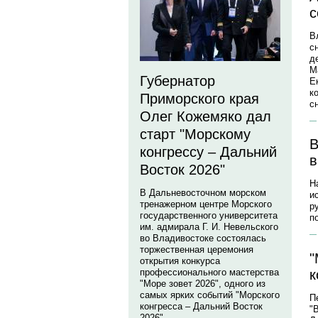
с
В
с
д
М
Губернатор
Е
к
Приморского края
с
Олег Кожемяко дал
старт "Морскому
В
конгрессу – Дальний
в
Восток 2026"
Н
В Дальневосточном морском
и
тренажерном центре Морского
р
государственного университета
п
им. адмирала Г. И. Невельского
во Владивостоке состоялась
торжественная церемония
"
открытия конкурса
к
профессионального мастерства
"Море зовет 2026", одного из
самых ярких событий "Морского
П
конгресса – Дальний Восток
"
2026".