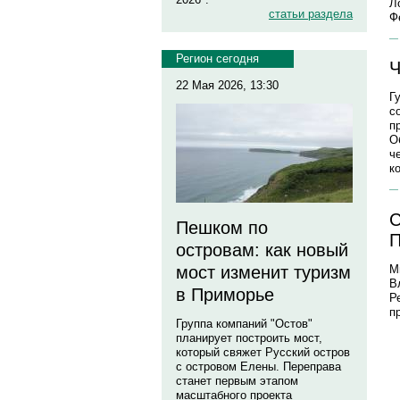
Л
статьи раздела
Ф
Регион сегодня
Ч
22 Мая 2026, 13:30
Г
с
п
О
ч
к
С
Пешком по
П
островам: как новый
М
мост изменит туризм
В
в Приморье
Р
п
Группа компаний "Остов"
планирует построить мост,
который свяжет Русский остров
с островом Елены. Переправа
станет первым этапом
масштабного проекта