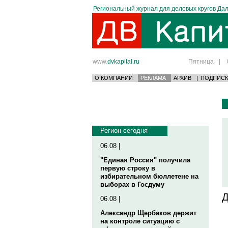
Региональный журнал для деловых кругов Дал
www.
dvkapital.ru
Пятница
|
О КОМПАНИИ
РЕКЛАМА
АРХИВ
|
ПОДПИСК
Регион сегодня
06.08 |
"Единая Россия" получила
первую строку в
избирательном бюллетене на
выборах в Госдуму
Д
06.08 |
Александр Щербаков держит
на контроле ситуацию с