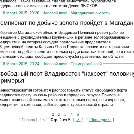
омоносов". Такое заявление сделал заместитель руководителя
едерального космического агентства Денис ЛЫСКОВ.
18 Марта 2015, 20:26 |
Часовой пояс
|
Магаданская область
емпионат по добыче золота пройдет в Магадан
убернатор Магаданской области Владимир Печеный провел рабочее
овещание с руководителями крупнейших в регионе золотодобывающих
редприятий, на котором обсудил предложение председателя
бщественной палаты Колымы Якова Радченко провести на территории
емпионат по добыче золота не только среди местных жителей, но и госте
олымской столицы, сообщает пресс-служба правительства области.
18 Марта 2015, 20:24 |
Часовой пояс
|
Приморский край
вободный порт Владивосток "накроет" половин
риморья
инвостокразвития готовится распространить статус свободного порта
ладивосток сразу на семь районов и городских округов Приморья.
езидентами новой зоны смогут стать не только порты, но и аэропорт,
редприятия и компании, работающие в туристической отрасли.
1
2
3
4
5
[
Первая
]
[
<
]
Стр. 1
из 5
[
>
]
[
Последняя
]