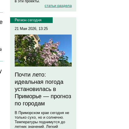
в эти проекты.
статьи раздела
Регион сегодня
е
21 Мая 2026, 13:25
й
у
Почти лето:
идеальная погода
установилась в
Приморье — прогноз
по городам
В Приморском крае сегодня не
только сухо, но и солнечно.
Температуры поднимутся до
летних значений. Легкий