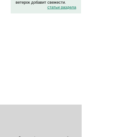
ветерок добавит свежести.
статьи раздела