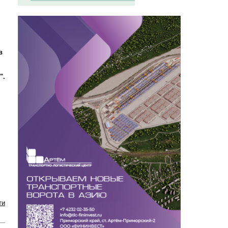
в
".
ти