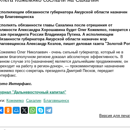
сполняющем обязанности губернатора Амурской области назначен
эр Благовещенска
сполнять обязанности главы Сахалина после отрешения от
олжности Александра Хорошавина будет Олег Кожемяко, говорится 
казе президента России Владимира Путина. А исполняющем
бязанности губернатора Амурской области назначен мэр
лаговещенска Александр Козлов, пишет деловая газета "Золотой Рог
Кожемяко Олег Николаевич - очень сильный губернатор, который не в
амом благополучном регионе доказал абсолютную эффективность. В
анном случае это [назначение] является дальнейшим продвижением, он
ереходит на работу в регион-донор», — прокомментировал назначение
ожемяко пресс-секретарь президента Дмитрий Песков, передает
нтерфакс.
ото Интерфакс.
урнал "Дальневосточный капитал"
еги:
Кожемяко
Сахалин
Благовещенск
Версия для печа