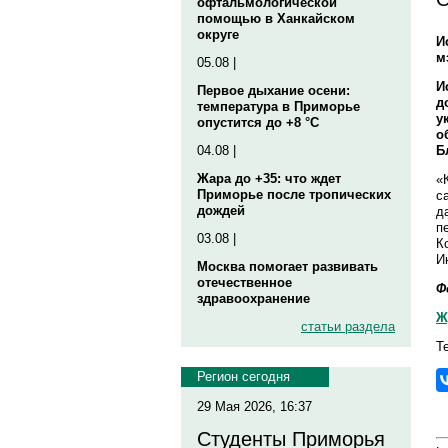
офтальмологической
помощью в Ханкайском
округе
И
м
05.08 |
И
Первое дыхание осени:
д
температура в Приморье
у
опустится до +8 °C
о
Б
04.08 |
Жара до +35: что ждет
«
Приморье после тропических
с
дождей
д
п
03.08 |
К
И
Москва помогает развивать
отечественное
Ф
здравоохранение
Ж
статьи раздела
Т
Регион сегодня
29 Мая 2026, 16:37
Студенты Приморья