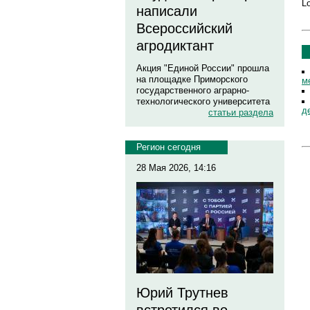
Lo
написали
Всероссийский
агродиктант
Акция "Единой России" прошла
на площадке Приморского
м
государственного аграрно-
технологического университета
д
статьи раздела
Регион сегодня
28 Мая 2026, 14:16
Юрий Трутнев