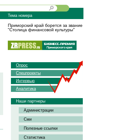
Тема номера
Приморский край борется за звание
"Столица финансовой культуры"
Опрос
Спецпроекты
Интервью
Аналитика
Наши партнеры
Администрации
Сми
Полезные ссылки
Статистика