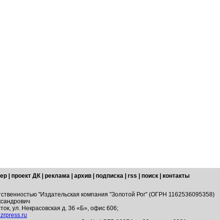
ер
|
проект ДК
|
реклама
|
архив
|
подписка
|
rss
|
поиск
|
контакты
тственностью "Издательская компания "Золотой Рог" (ОГРН 1162536095358)
ксандрович
ток, ул. Некрасовская д. 36 «Б», офис 606;
zrpress.ru