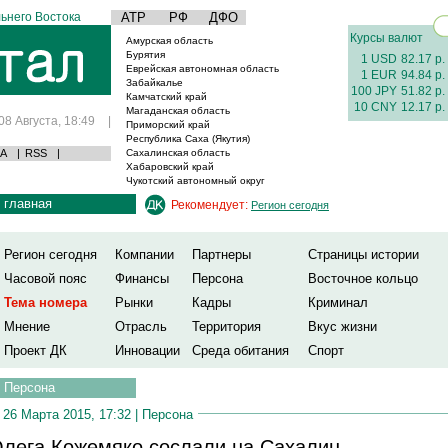
ьнего Востока
АТР
РФ
ДФО
Курсы валют
Амурская область
Бурятия
1 USD
82.17 р.
Еврейская автономная область
1 EUR
94.84 р.
Забайкалье
100 JPY
51.82 р.
Камчатский край
10 CNY
12.17 р.
Магаданская область
08 Августа, 18:49
|
Приморский край
Республика Саха (Якутия)
А
|
RSS
|
Сахалинская область
Хабаровский край
Чукотский автономный округ
главная
Рекомендует:
Регион сегодня
Регион сегодня
Компании
Партнеры
Страницы истории
Часовой пояс
Финансы
Персона
Восточное кольцо
Тема номера
Рынки
Кадры
Криминал
Мнение
Отрасль
Территория
Вкус жизни
Проект ДК
Инновации
Среда обитания
Спорт
Персона
26 Марта 2015, 17:32 |
Персона
лега Кожемяко сослали на Сахалин