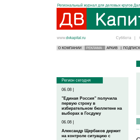
Региональный журнал для деловых кругов Дал
www.
dvkapital.ru
Суббота
|
О КОМПАНИИ
РЕКЛАМА
АРХИВ
|
ПОДПИСК
Регион сегодня
06.08 |
"Единая Россия" получила
первую строку в
избирательном бюллетене на
выборах в Госдуму
06.08 |
Александр Щербаков держит
на контроле ситуацию с
О