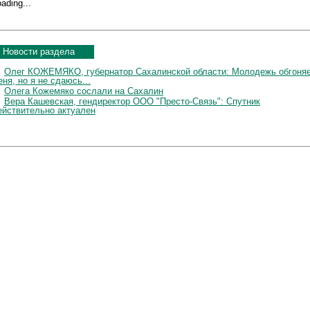
ading...
Новости раздела
Олег КОЖЕМЯКО, губернатор Сахалинской области: Молодежь обгоня
еня, но я не сдаюсь...
Олега Кожемяко сослали на Сахалин
Вера Кашевская, гендиректор ООО "Престо-Связь": Спутник
ействительно актуален