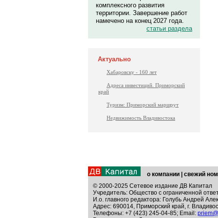
комплексного развития
территории. Завершение работ
намечено на конец 2027 года.
статьи раздела
Актуально
Хабаровску - 160 лет
Адреса инвестиций. Приморский
край
Туризм: Приморский маршрут
Недвижимость Владивостока
о компании
|
свежий ном
© 2000-2025 Сетевое издание ДВ Капитал
Учредитель: Общество с ограниченной отве
И.о. главного редактора: Голубь Андрей Але
Адрес: 690014, Приморский край, г. Владивос
Телефоны: +7 (423) 245-04-85; Email:
priem@