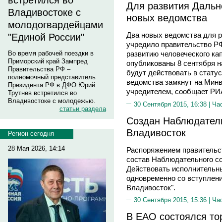
встретился во
Для развития Дальн
Владивостоке с
новых ведомства
молодогвардейцами
Два новых ведомства для р
"Единой России"
учредило правительство РФ
Во время рабочей поездки в
развитию человеческого ка
Приморский край Зампред
опубликованы 8 сентября н
Правительства РФ –
будут действовать в стату
полномочный представитель
ведомства замкнут на Минв
Президента РФ в ДФО Юрий
учредителем, сообщает РИ
Трутнев встретился во
Владивостоке с молодежью.
30 Сентября 2015, 16:38 |
Ча
статьи раздела
Создан Наблюдатель
Владивосток
Регион сегодня
28 Мая 2026, 14:14
Распоряжением правительс
состав Наблюдательного со
Действовать исполнительны
одновременно со вступлени
Владивосток".
30 Сентября 2015, 15:36 |
Ча
В ЕАО состоялся то