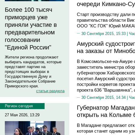
очереди Кимкано-Су
Более 100 тысяч
Старт производству дали 
приморцев уже
правительства области Ви
приняли участие в
ООО "КС ГОК" Юрий МАКА
предварительном
30 Сентября 2015, 15:33 |
Ча
голосовании
Амурский судострои
"Единой России"
на заказы от Миноб
Жители региона продолжают
В Комсомольске-на-Амуре 
выбирать кандидатов, которые
заместитель министра об
представят партию на
предстоящих выборах в
губернатором Хабаровско
Государственную Думу и
посетил Амурский судостро
Законодательное Собрание
постройки корветов проект
Приморского края.
проекта 636 "Варшавянка", 
статьи раздела
30 Сентября 2015, 14:34 |
Ча
Регион сегодня
Губернатор Магадан
открыть на Колыме 
27 Мая 2026, 13:29
В Магадане предлагают от
которая станет одним из у