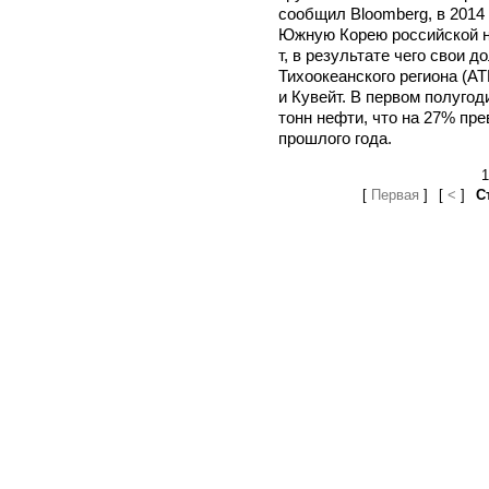
сообщил Bloomberg, в 2014 
Южную Корею российской н
т, в результате чего свои 
Тихоокеанского региона (А
и Кувейт. В первом полугод
тонн нефти, что на 27% пре
прошлого года.
1
[
Первая
]
[
<
]
С