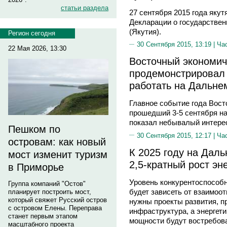
статьи раздела
27 сентября 2015 года якут
Декларации о государствен
(Якутия).
Регион сегодня
30 Сентября 2015, 13:19 |
Ча
22 Мая 2026, 13:30
Восточный экономи
продемонстрировал 
работать на Дальне
Главное событие года Вос
прошедший 3-5 сентября на
показал небывалый интерес
Пешком по
30 Сентября 2015, 12:17 |
Ча
островам: как новый
К 2025 году на Даль
мост изменит туризм
2,5-кратный рост эн
в Приморье
Уровень конкурентоспособн
Группа компаний "Остов"
будет зависеть от взаимоо
планирует построить мост,
который свяжет Русский остров
нужны проекты развития, пр
с островом Елены. Переправа
инфраструктура, а энергети
станет первым этапом
мощности будут востребова
масштабного проекта