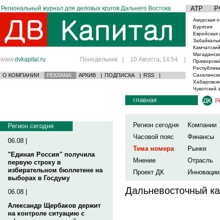
Региональный журнал для деловых кругов Дальнего Востока
АТР
Р
Амурская о
Бурятия
Еврейская 
Забайкаль
Камчатский
Магаданска
www.
dvkapital.ru
Понедельник
|
10 Августа, 14:54
|
Приморски
Республика
О КОМПАНИИ
РЕКЛАМА
АРХИВ
|
ПОДПИСКА
|
RSS
|
Сахалинска
Хабаровски
Чукотский 
главная
Р
Регион сегодня
Компании
Регион сегодня
Часовой пояс
Финансы
06.08 |
Тема номера
Рынки
"Единая Россия" получила
Мнение
Отрасль
первую строку в
избирательном бюллетене на
Проект ДК
Инновации
выборах в Госдуму
Дальневосточный ка
06.08 |
Александр Щербаков держит
на контроле ситуацию с