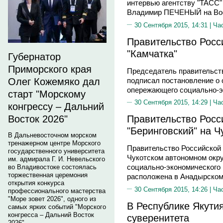
интервью агентству "ТАСС"
Владимир ПЕЧЕНЫЙ на Вос
30 Сентября 2015, 14:31 |
Ча
Правительство Росс
"Камчатка"
Губернатор
Приморского края
Председатель правительс
подписал постановление о 
Олег Кожемяко дал
опережающего социально-эк
старт "Морскому
30 Сентября 2015, 14:29 |
Ча
конгрессу – Дальний
Правительство Росс
Восток 2026"
"Беринговский" на Ч
В Дальневосточном морском
тренажерном центре Морского
Правительство Российской
государственного университета
Чукотском автономном окр
им. адмирала Г. И. Невельского
социально-экономического 
во Владивостоке состоялась
торжественная церемония
расположена в Анадырском 
открытия конкурса
30 Сентября 2015, 14:26 |
Ча
профессионального мастерства
"Море зовет 2026", одного из
В Республике Якутия
самых ярких событий "Морского
конгресса – Дальний Восток
суверенитета
2026".