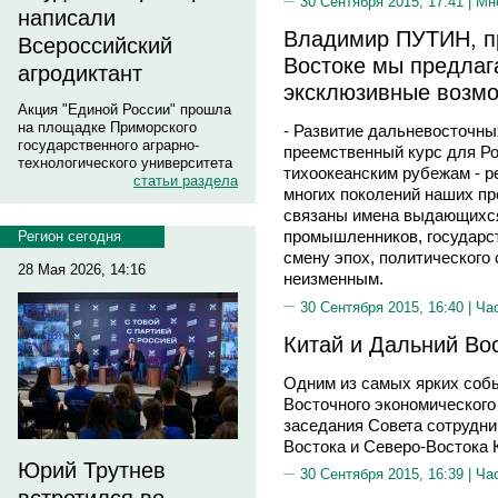
30 Сентября 2015, 17:41 |
Мн
написали
Владимир ПУТИН, п
Всероссийский
Востоке мы предлаг
агродиктант
эксклюзивные возм
Акция "Единой России" прошла
на площадке Приморского
- Развитие дальневосточных
государственного аграрно-
преемственный курс для Ро
технологического университета
тихоокеанским рубежам - р
статьи раздела
многих поколений наших пр
связаны имена выдающихся
промышленников, государст
Регион сегодня
смену эпох, политического 
28 Мая 2026, 14:16
неизменным.
30 Сентября 2015, 16:40 |
Ча
Китай и Дальний Во
Одним из самых ярких соб
Восточного экономического
заседания Совета сотрудни
Востока и Северо-Востока 
Юрий Трутнев
30 Сентября 2015, 16:39 |
Ча