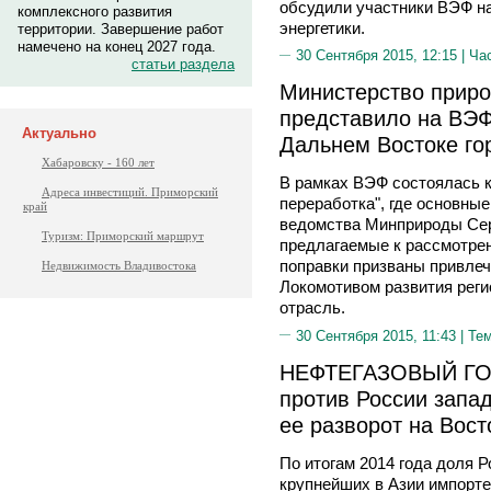
обсудили участники ВЭФ на
комплексного развития
энергетики.
территории. Завершение работ
намечено на конец 2027 года.
30 Сентября 2015, 12:15 |
Ча
статьи раздела
Министерство прир
представило на ВЭФ
Актуально
Дальнем Востоке г
Хабаровску - 160 лет
В рамках ВЭФ состоялась к
Адреса инвестиций. Приморский
переработка", где основные
край
ведомства Минприроды Се
Туризм: Приморский маршрут
предлагаемые к рассмотре
поправки призваны привлеч
Недвижимость Владивостока
Локомотивом развития рег
отрасль.
30 Сентября 2015, 11:43 |
Те
НЕФТЕГАЗОВЫЙ ГОД:
против России запа
ее разворот на Вост
По итогам 2014 года доля 
крупнейших в Азии импорте