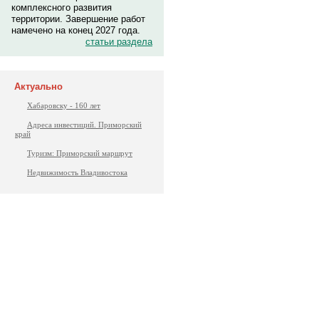
комплексного развития
территории. Завершение работ
намечено на конец 2027 года.
статьи раздела
Актуально
Хабаровску - 160 лет
Адреса инвестиций. Приморский
край
Туризм: Приморский маршрут
Недвижимость Владивостока