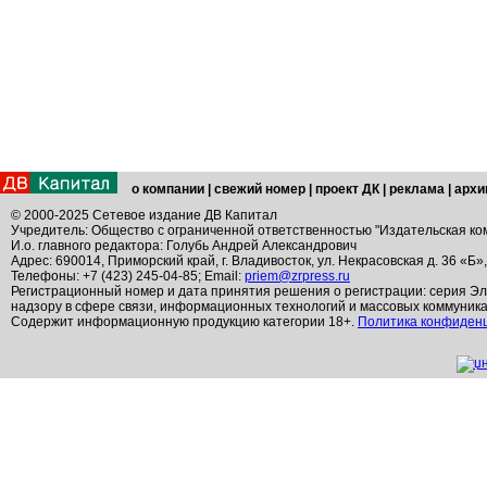
о компании
|
свежий номер
|
проект ДК
|
реклама
|
архи
© 2000-2025 Сетевое издание ДВ Капитал
Учредитель: Общество с ограниченной ответственностью "Издательская ко
И.о. главного редактора: Голубь Андрей Александрович
Адрес: 690014, Приморский край, г. Владивосток, ул. Некрасовская д. 36 «Б»
Телефоны: +7 (423) 245-04-85; Email:
priem@zrpress.ru
Регистрационный номер и дата принятия решения о регистрации: серия Эл
надзору в сфере связи, информационных технологий и массовых коммуник
Содержит информационную продукцию категории 18+.
Политика конфиден