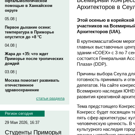
офтальмологической
Архитекторов в Сеул
помощью в Ханкайском
округе
05.08 |
Этой осенью в корейской 
участников на Всемирны
Первое дыхание осени:
Архитекторов (UIA).
температура в Приморье
опустится до +8 °C
В крупномасштабном мероп
04.08 |
главных выставочных центр
здании «COEX» с 3 по 7 сен
Жара до +35: что ждет
состоится Генеральная Асс
Приморье после тропических
дождей
Плаза» (DDP).
03.08 |
Причины выбора Сеула для
готовность принимать и от
Москва помогает развивать
делегатов. На сайте конгре
отечественное
здравоохранение
Всемирного наследия ЮНЕС
развития креативной архит
статьи раздела
Тема предстоящего Конгрес
Конгресс будет посвящен т
Регион сегодня
пять сфер архитектуры: кул
29 Мая 2026, 16:37
человеческую ценность. В 
культурного наследия город
Студенты Приморья
изучены новейшие архитект