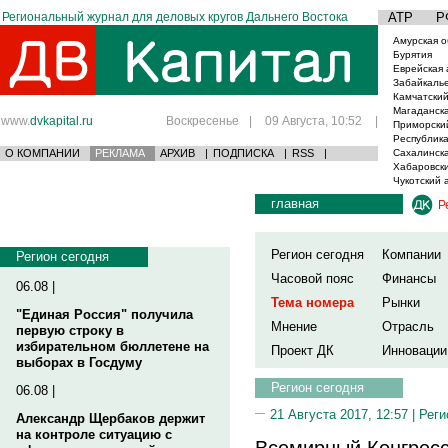
Региональный журнал для деловых кругов Дальнего Востока
АТР
Р
Амурская о
Бурятия
Еврейская 
Забайкаль
Камчатский
Магаданска
www.
dvkapital.ru
Воскресенье
|
09 Августа, 10:52
|
Приморски
Республика
О КОМПАНИИ
РЕКЛАМА
АРХИВ
|
ПОДПИСКА
|
RSS
|
Сахалинска
Хабаровски
Чукотский 
главная
Р
Регион сегодня
Компании
Регион сегодня
Часовой пояс
Финансы
06.08 |
Тема номера
Рынки
"Единая Россия" получила
Мнение
Отрасль
первую строку в
избирательном бюллетене на
Проект ДК
Инновации
выборах в Госдуму
Регион сегодня
06.08 |
21 Августа 2017, 12:57 |
Реги
Александр Щербаков держит
на контроле ситуацию с
Всемирный Конгрес