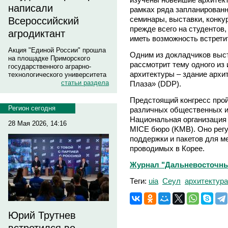
написали
рамках ряда запланированн
семинары, выставки, конку
Всероссийский
прежде всего на студентов
агродиктант
иметь возможность встрети
Акция "Единой России" прошла
Одним из докладчиков выст
на площадке Приморского
рассмотрит тему одного из
государственного аграрно-
архитектуры – здание архи
технологического университета
статьи раздела
Плаза» (DDP).
Предстоящий конгресс про
Регион сегодня
различных общественных и 
Национальная организация 
28 Мая 2026, 14:16
MICE бюро (KMB). Оно регу
поддержки и пакетов для 
проводимых в Корее.
Журнал "Дальневосточны
Теги:
uia
Сеул
архитектура
Юрий Трутнев