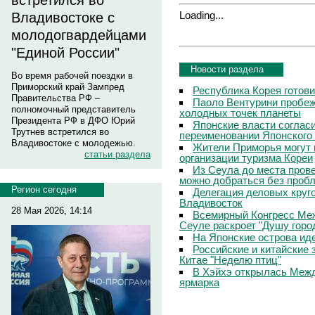
встретился во
Loading...
Владивостоке с
молодогвардейцами
"Единой России"
Новости раздела
Во время рабочей поездки в
Приморский край Зампред
Республика Корея готов
Правительства РФ –
Паоло Вентурини пробеж
полномочный представитель
холодных точек планеты
Президента РФ в ДФО Юрий
Японские власти соглас
Трутнев встретился во
переименовании Японского
Владивостоке с молодежью.
Жители Приморья могут 
статьи раздела
организации туризма Кореи
Из Сеула до места пров
можно добраться без проб
Регион сегодня
Делегация деловых круг
Владивосток
28 Мая 2026, 14:14
Всемирный Конгресс Меж
Сеуле раскроет "Душу горо
На Японские острова ид
Российские и китайские 
Китае "Неделю птиц"
В Хэйхэ открылась Межд
ярмарка