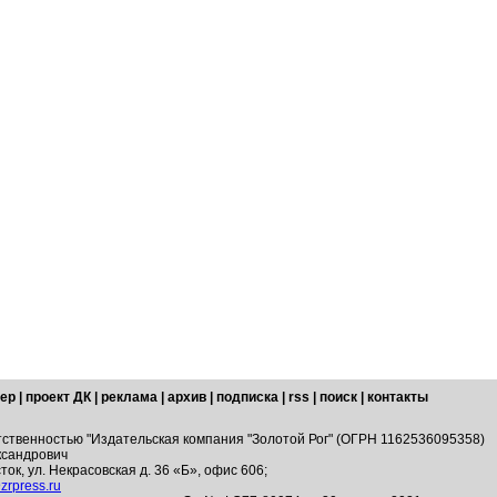
ер
|
проект ДК
|
реклама
|
архив
|
подписка
|
rss
|
поиск
|
контакты
тственностью "Издательская компания "Золотой Рог" (ОГРН 1162536095358)
ксандрович
ток, ул. Некрасовская д. 36 «Б», офис 606;
zrpress.ru