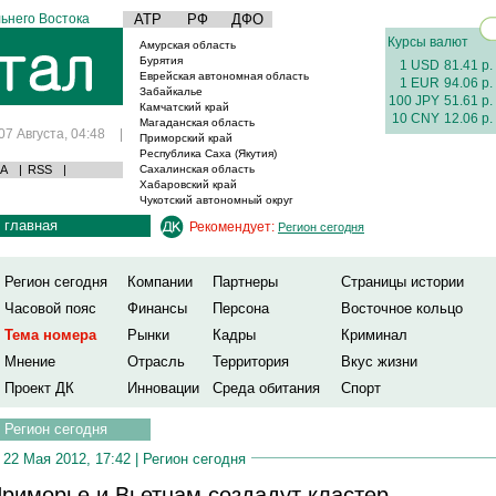
ьнего Востока
АТР
РФ
ДФО
Курсы валют
Амурская область
Бурятия
1 USD
81.41 р.
Еврейская автономная область
1 EUR
94.06 р.
Забайкалье
100 JPY
51.61 р.
Камчатский край
10 CNY
12.06 р.
Магаданская область
07 Августа, 04:48
|
Приморский край
Республика Саха (Якутия)
А
|
RSS
|
Сахалинская область
Хабаровский край
Чукотский автономный округ
главная
Рекомендует:
Регион сегодня
Регион сегодня
Компании
Партнеры
Страницы истории
Часовой пояс
Финансы
Персона
Восточное кольцо
Тема номера
Рынки
Кадры
Криминал
Мнение
Отрасль
Территория
Вкус жизни
Проект ДК
Инновации
Среда обитания
Спорт
Регион сегодня
22 Мая 2012, 17:42 |
Регион сегодня
риморье и Вьетнам создадут кластер