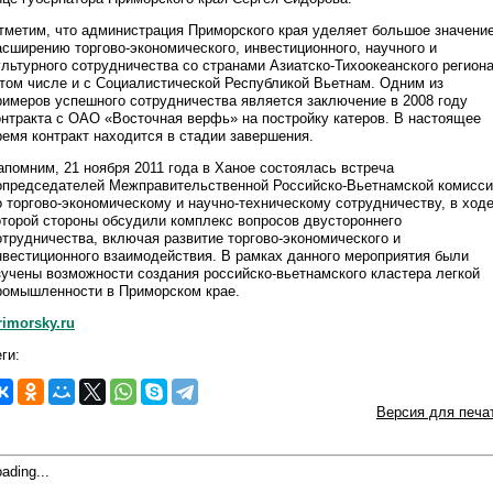
тметим, что администрация Приморского края уделяет большое значени
асширению торгово-экономического, инвестиционного, научного и
ультурного сотрудничества со странами Азиатско-Тихоокеанского региона
 том числе и с Социалистической Республикой Вьетнам. Одним из
римеров успешного сотрудничества является заключение в 2008 году
онтракта с ОАО «Восточная верфь» на постройку катеров. В настоящее
ремя контракт находится в стадии завершения.
апомним, 21 ноября 2011 года в Ханое состоялась встреча
опредседателей Межправительственной Российско-Вьетнамской комисс
о торгово-экономическому и научно-техническому сотрудничеству, в ход
оторой стороны обсудили комплекс вопросов двустороннего
отрудничества, включая развитие торгово-экономического и
нвестиционного взаимодействия. В рамках данного мероприятия были
зучены возможности создания российско-вьетнамского кластера легкой
ромышленности в Приморском крае.
rimorsky.ru
ги:
Версия для печа
ading...