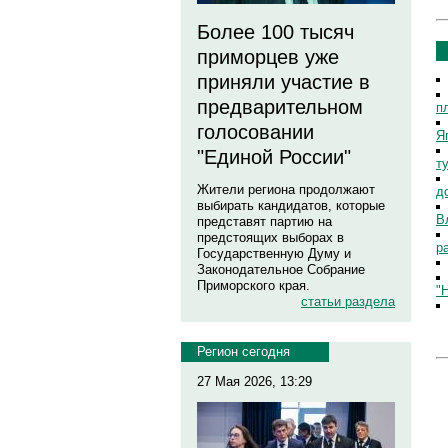
Более 100 тысяч
приморцев уже
приняли участие в
предварительном
п
голосовании
Я
"Единой России"
т
Жители региона продолжают
д
выбирать кандидатов, которые
В
представят партию на
предстоящих выборах в
р
Государственную Думу и
Законодательное Собрание
Приморского края.
"
статьи раздела
Регион сегодня
27 Мая 2026, 13:29