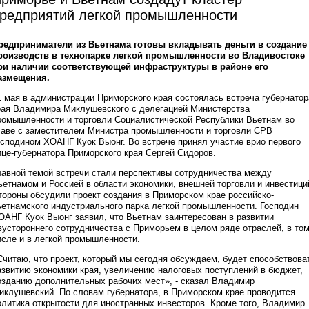
редприятий легкой промышленности
редприниматели из Вьетнама готовы вкладывать деньги в создание
роизводств в технопарке легкой промышленности во Владивостоке
ри наличии соответствующей инфраструктуры в районе его
азмещения.
1 мая в администрации Приморского края состоялась встреча губернатор
рая Владимира Миклушевского с делегацией Министерства
ромышленности и торговли Социалистической Республики Вьетнам во
лаве с заместителем Министра промышленности и торговли СРВ
осподином ХОАНГ Куок Выонг. Во встрече принял участие врио первого
ице-губернатора Приморского края Сергей Сидоров.
лавной темой встречи стали перспективы сотрудничества между
ьетнамом и Россией в области экономики, внешней торговли и инвестици
тороны обсудили проект создания в Приморском крае российско-
ьетнамского индустриального парка легкой промышленности. Господин
ОАНГ Куок Выонг заявил, что Вьетнам заинтересован в развитии
вустороннего сотрудничества с Приморьем в целом ряде отраслей, в то
исле и в легкой промышленности.
Считаю, что проект, который мы сегодня обсуждаем, будет способствова
азвитию экономики края, увеличению налоговых поступлений в бюджет,
озданию дополнительных рабочих мест», - сказал Владимир
иклушевский. По словам губернатора, в Приморском крае проводится
олитика открытости для иностранных инвесторов. Кроме того, Владимир