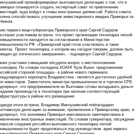
иклушевский проинформировал вьетнамскую делегацию о том, что в
риморье планируется создать экспертный совет по привлечению
нвестиций, куда войдут и главы иностранных дипмиссий. Работа совета
олжна способствовать улучшению инвестиционного имиджа Приморья за
убежом.
рио первого вице-губернатора Приморского края Сергей Сидоров
ассказал участникам встречи, что проект организации технопарка легкой
ромышленности находится на согласовании в Министерстве
ромышленности РФ. «Приморский край готов участвовать в таких
роектах. Проект технопарка, о котором мы сегодня говорим, должен быть
оведен до логического завершения», - подчеркнул Сергей Сидоров.
акже участники совещания обсудили вопрос о местоположении
ехнопарка. По словам господина ХОАНГ Куок Выонг, предложенная
оссийской стороной площадка - в районе нового терминала
еждународного аэропорта Владивостока - является достаточно удобной
ля инвесторов. Заместитель министра промышленности и торговли СРВ
одчеркнул, что предприниматели из Вьетнама готовы вкладывать деньги
оздание производств в технопарке при наличии соответствующей
нфраструктуры в районе его размещения.
одводя итоги встречи, Владимир Миклушевский поблагодарил
ьетнамскую делегацию за внимание, проявленное к Приморскому краю, и
одчеркнул, что экономика Приморья максимально заинтересована в
ривлечении иностранных инвестиций. По словам губернатора, обсуждени
опросов создания российско-вьетнамского технопарка легкой
ромышленности будет продолжаться под руководством врио первого
ице-губернатора Приморского края Сергея Сидорова.