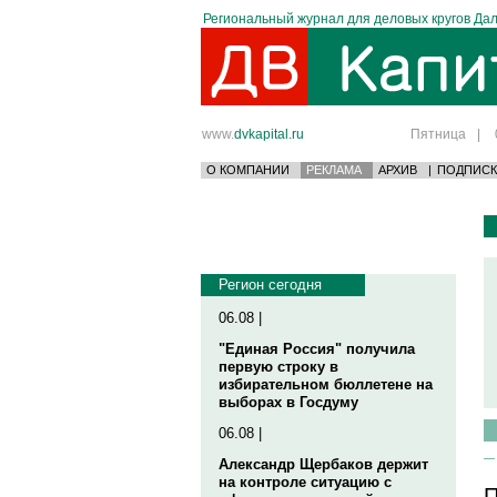
Региональный журнал для деловых кругов Дал
www.
dvkapital.ru
Пятница
|
О КОМПАНИИ
РЕКЛАМА
АРХИВ
|
ПОДПИСК
Регион сегодня
06.08 |
"Единая Россия" получила
первую строку в
избирательном бюллетене на
выборах в Госдуму
06.08 |
Александр Щербаков держит
на контроле ситуацию с
П