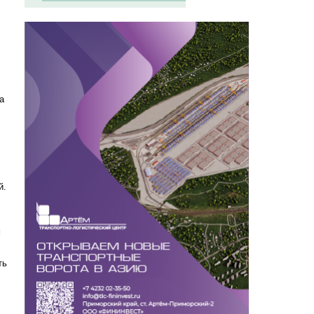
а
й.
м
ть