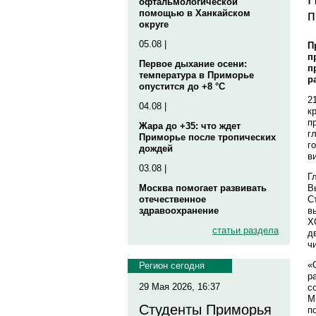
офтальмологической
п
помощью в Ханкайском
округе
05.08 |
П
п
Первое дыхание осени:
п
температура в Приморье
р
опустится до +8 °C
2
04.08 |
к
п
Жара до +35: что ждет
г
Приморье после тропических
г
дождей
в
03.08 |
Г
В
Москва помогает развивать
С
отечественное
в
здравоохранение
Х
статьи раздела
д
ч
«
Регион сегодня
р
29 Мая 2026, 16:37
с
М
Студенты Приморья
п