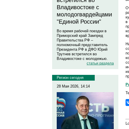
встретился во
Владивостоке с
О
р
молодогвардейцами
к
"Единой России"
в
п
к
Во время рабочей поездки в
в
Приморский край Зампред
Правительства РФ –
Н
полномочный представитель
с
Президента РФ в ДФО Юрий
п
Трутнев встретился во
к
Владивостоке с молодежью.
с
статьи раздела
и
и
п
Регион сегодня
P
28 Мая 2026, 14:14
Те
Lo