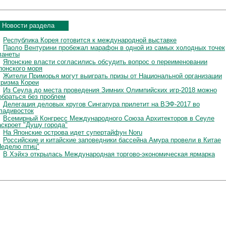
Новости раздела
Республика Корея готовится к международной выставке
Паоло Вентурини пробежал марафон в одной из самых холодных точек
ланеты
Японские власти согласились обсудить вопрос о переименовании
понского моря
Жители Приморья могут выиграть призы от Национальной организации
уризма Кореи
Из Сеула до места проведения Зимних Олимпийских игр-2018 можно
обраться без проблем
Делегация деловых кругов Сингапура прилетит на ВЭФ-2017 во
ладивосток
Всемирный Конгресс Международного Союза Архитекторов в Сеуле
аскроет "Душу города"
На Японские острова идет супертайфун Noru
Российские и китайские заповедники бассейна Амура провели в Китае
Неделю птиц"
В Хэйхэ открылась Международная торгово-экономическая ярмарка