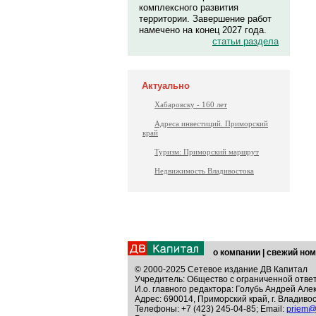
комплексного развития
территории. Завершение работ
намечено на конец 2027 года.
статьи раздела
Актуально
Хабаровску - 160 лет
Адреса инвестиций. Приморский
край
Туризм: Приморский маршрут
Недвижимость Владивостока
о компании
|
свежий ном
© 2000-2025 Сетевое издание ДВ Капитал
Учредитель: Общество с ограниченной отве
И.о. главного редактора: Голубь Андрей Але
Адрес: 690014, Приморский край, г. Владивос
Телефоны: +7 (423) 245-04-85; Email:
priem@