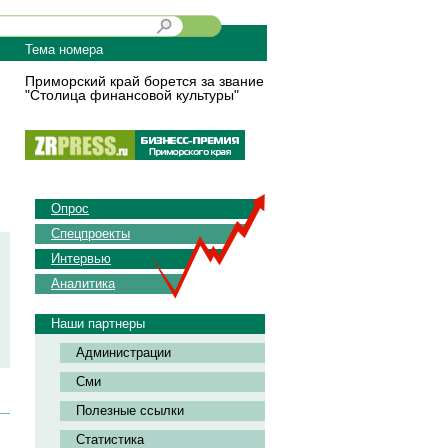
Тема номера
Приморский край борется за звание
"Столица финансовой культуры"
Опрос
Спецпроекты
Интервью
Аналитика
Наши партнеры
Администрации
Сми
Полезные ссылки
Статистика