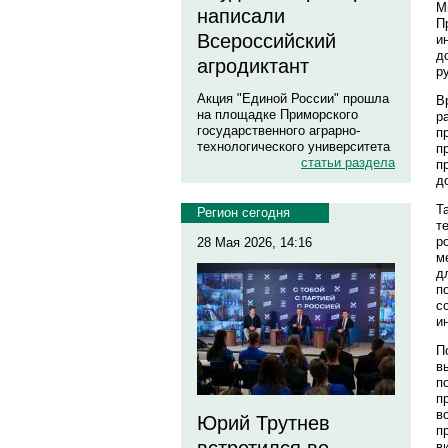
М
написали
П
Всероссийский
и
д
агродиктант
р
Акция "Единой России" прошла
В
на площадке Приморского
р
государственного аграрно-
п
технологического университета
п
статьи раздела
п
д
Т
Регион сегодня
т
р
28 Мая 2026, 14:16
м
д
п
с
и
П
в
п
п
в
Юрий Трутнев
п
в