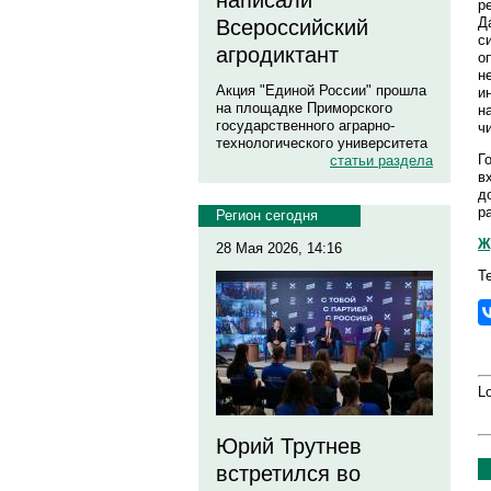
написали
р
Д
Всероссийский
с
агродиктант
о
н
Акция "Единой России" прошла
и
на площадке Приморского
н
государственного аграрно-
ч
технологического университета
Г
статьи раздела
в
д
р
Регион сегодня
Ж
28 Мая 2026, 14:16
Т
Lo
Юрий Трутнев
встретился во