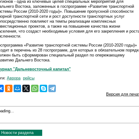
егионов - одна из ключевых целей специальных мероприятий для
альнего Востока, заложенных в госпрограмме «Развитие транспортной
истемы России (2010-2020 годы)». Повышение пропускной способности
порной транспортной сети и рост доступности транспортных услуг
епосредственно повлияют на темпы реализации комплексных
нвестиционных проектов, а также на повышение качества жизни
аселения, что создаст необходимые условия для его закрепления и рост
исленности.
оспрограмма «Развитие транспортной системы России (2010-2020 годы)»
ходит в перечень из 28 госпрограмм, для которых в обязательном порядк
олжен быть сформирован специальный раздел по опережающему
азвитию Дальнего Востока.
урнал "Дальневосточный капитал"
еги:
Аврора
рейсы
Версия для печа
ading...
Новости раздела