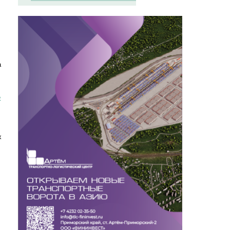
а
е
х