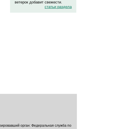
ветерок добавит свежести.
статьи раздела
трировавший орган: Федеральная служба по