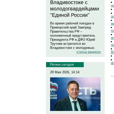
Владивостоке с
н
молодогвардейцами
"Единой России"
о
Во время рабочей поездки в
ж
Приморский край Зампред
п
Правительства РФ –
полномочный представитель
я
Президента РФ в ДФО Юрий
Трутнев встретился во
п
Владивостоке с молодежью.
статьи раздела
В
ф
Регион сегодня
28 Мая 2026, 14:14