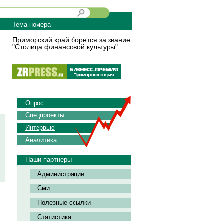
Тема номера
Приморский край борется за звание
"Столица финансовой культуры"
Опрос
Спецпроекты
Интервью
Аналитика
Наши партнеры
Администрации
Сми
Полезные ссылки
Статистика