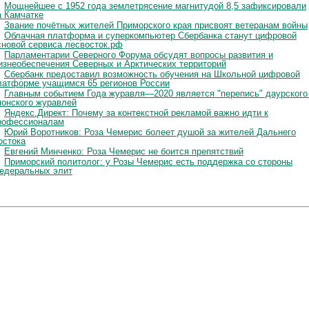
Мощнейшее с 1952 года землетрясение магнитудой 8,5 зафиксировали
а Камчатке
Звание почётных жителей Приморского края присвоят ветеранам войны
Облачная платформа и суперкомпьютер Сбербанка станут цифровой
сновой сервиса лесвосток.рф
Парламентарии Северного Форума обсудят вопросы развития и
изнеобеспечения Северных и Арктических территорий
Сбербанк предоставил возможность обучения на Школьной цифровой
латформе учащимся 65 регионов России
Главным событием Года журавля—2020 является "перепись" даурского
понского журавлей
Яндекс.Директ: Почему за контекстной рекламой важно идти к
рофессионалам
Юрий Воротников: Роза Чемерис болеет душой за жителей Дальнего
остока
Евгений Минченко: Роза Чемерис не боится препятствий
Приморский политолог: у Розы Чемерис есть поддержка со стороны
едеральных элит