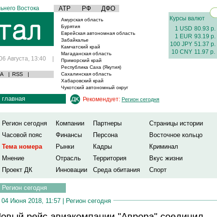
ьнего Востока
АТР
РФ
ДФО
Курсы валют
Амурская область
Бурятия
1 USD
80.93 р.
Еврейская автономная область
1 EUR
93.19 р.
Забайкалье
100 JPY
51.37 р.
Камчатский край
10 CNY
11.97 р.
Магаданская область
06 Августа, 13:40
|
Приморский край
Республика Саха (Якутия)
А
|
RSS
|
Сахалинская область
Хабаровский край
Чукотский автономный округ
главная
Рекомендует:
Регион сегодня
Регион сегодня
Компании
Партнеры
Страницы истории
Часовой пояс
Финансы
Персона
Восточное кольцо
Тема номера
Рынки
Кадры
Криминал
Мнение
Отрасль
Территория
Вкус жизни
Проект ДК
Инновации
Среда обитания
Спорт
Регион сегодня
04 Июня 2018, 11:57 |
Регион сегодня
овый рейс авиакомпании "Аврора" соединил