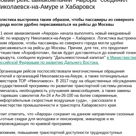
иколаевск-на-Амуре и Хабаровск
огистика выстроена таким образом, чтобы пассажиры из северного
орода могли удобно пересаживаться на рейсы до Москвы
 1 июня авиакомпания «Аврора» начала выполнять новый ежедневный
ейс по маршруту Николаевск-на-Амуре – Хабаровск. Логистика выстроен
аким образом, чтобы пассажиры из северного города могли удобно
ересаживаться на рейсы до Москвы. Причем, для тех, кто продолжит
утешествие «Аэрофлотом», багаж будет доставляться до конечной точки
аршрута, сообщили журналу "Дальневосточный капитал"
в Министерств
оссийской Федерации по развитию Дальнего Востока.
Организации рейсов поспособствовали многочисленные обращения
ителей и организаций Николаевска-на-Амуре, а также потенциальных
нвесторов ТОР «Николаевск». В 2017 году на общественных обсуждения
осударственной программы по развитию транспортной системы региона
тмечалась необходимость улучшения авиасообщения, а также замены
старевших самолетов Ан-24 и Ан-26-100 на более современные,
омфортабельные скоростные воздушные суда», - рассказали в
инистерстве промышленности и транспорта Хабаровского края.
тоит отметить, что «Аврора» сохранит на данном направлении сезонные
ьготные скидки для молодежи и пенсионеров, инвалидов и их
опровождающих по краевой программе.
апомним, повышение транспортной доступности труднодоступных