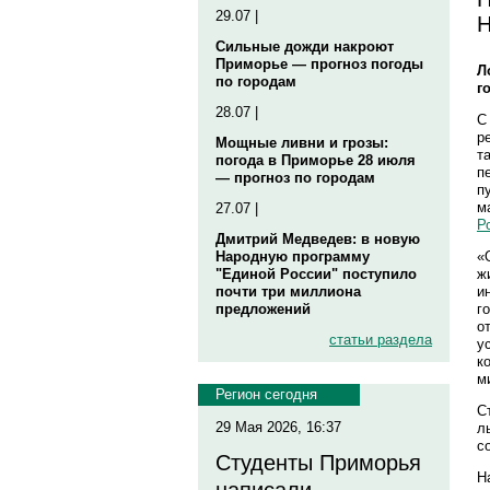
29.07 |
Н
Сильные дожди накроют
Приморье — прогноз погоды
Л
по городам
г
28.07 |
С
р
Мощные ливни и грозы:
т
погода в Приморье 28 июля
п
— прогноз по городам
п
м
27.07 |
Р
Дмитрий Медведев: в новую
«
Народную программу
ж
"Единой России" поступило
и
почти три миллиона
г
предложений
о
статьи раздела
у
к
м
Регион сегодня
С
29 Мая 2026, 16:37
л
с
Студенты Приморья
Н