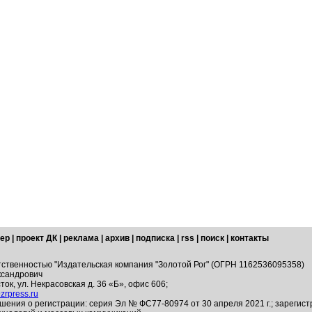
ер
|
проект ДК
|
реклама
|
архив
|
подписка
|
rss
|
поиск
|
контакты
тственностью "Издательская компания "Золотой Рог" (ОГРН 1162536095358)
ксандрович
ток, ул. Некрасовская д. 36 «Б», офис 606;
zrpress.ru
шения о регистрации: серия Эл № ФС77-80974 от 30 апреля 2021 г.; зарегис