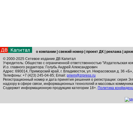
о компании
|
свежий номер
|
проект ДК
|
реклама
|
архи
© 2000-2025 Сетевое издание ДВ Капитал
Учредитель: Общество с ограниченной ответственностью "Издательская ко
И.о. главного редактора: Голубь Андрей Александрович
Адрес: 690014, Приморский край, г. Владивосток, ул. Некрасовская д. 36 «Б»
Телефоны: +7 (423) 245-04-85; Email:
priem@zrpress.ru
Регистрационный номер и дата принятия решения о регистрации: серия Эл
надзору в сфере связи, информационных технологий и массовых коммуник
Содержит информационную продукцию категории 18+.
Политика конфиден