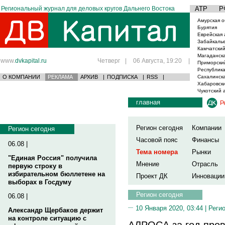
Региональный журнал для деловых кругов Дальнего Востока
АТР
Р
Амурская о
Бурятия
Еврейская 
Забайкаль
Камчатский
Магаданска
www.
dvkapital.ru
Четверг
|
06 Августа, 19:20
|
Приморски
Республика
О КОМПАНИИ
РЕКЛАМА
АРХИВ
|
ПОДПИСКА
|
RSS
|
Сахалинска
Хабаровски
Чукотский 
главная
Р
Регион сегодня
Компании
Регион сегодня
Часовой пояс
Финансы
06.08 |
Тема номера
Рынки
"Единая Россия" получила
Мнение
Отрасль
первую строку в
избирательном бюллетене на
Проект ДК
Инновации
выборах в Госдуму
Регион сегодня
06.08 |
10 Января 2020, 03:44 |
Реги
Александр Щербаков держит
на контроле ситуацию с
АЛРОСА за год про