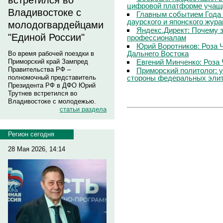
встретился во
цифровой платформе учащи
Владивостоке с
Главным событием Года 
даурского и японского жур
молодогвардейцами
Яндекс.Директ: Почему з
"Единой России"
профессионалам
Юрий Воротников: Роза 
Дальнего Востока
Во время рабочей поездки в
Евгений Минченко: Роза 
Приморский край Зампред
Правительства РФ –
Приморский политолог: 
стороны федеральных эли
полномочный представитель
Президента РФ в ДФО Юрий
Трутнев встретился во
Владивостоке с молодежью.
статьи раздела
Регион сегодня
28 Мая 2026, 14:14