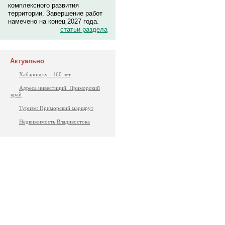
комплексного развития
территории. Завершение работ
намечено на конец 2027 года.
статьи раздела
Актуально
Хабаровску - 160 лет
Адреса инвестиций. Приморский
край
Туризм: Приморский маршрут
Недвижимость Владивостока