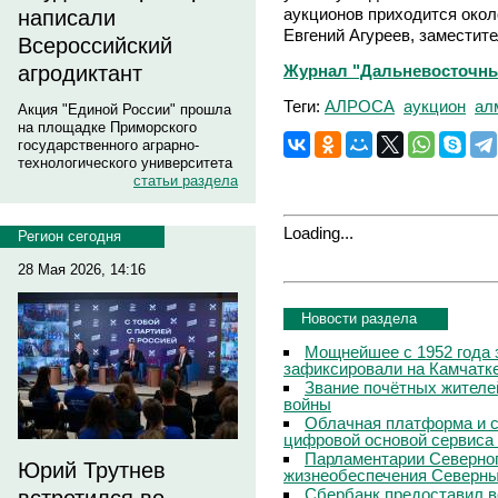
аукционов приходится окол
написали
Евгений Агуреев, заместит
Всероссийский
Журнал "Дальневосточны
агродиктант
Теги:
АЛРОСА
аукцион
ал
Акция "Единой России" прошла
на площадке Приморского
государственного аграрно-
технологического университета
статьи раздела
Loading...
Регион сегодня
28 Мая 2026, 14:16
Новости раздела
Мощнейшее с 1952 года 
зафиксировали на Камчатк
Звание почётных жителе
войны
Облачная платформа и 
цифровой основой сервиса
Парламентарии Северног
Юрий Трутнев
жизнеобеспечения Северны
Сбербанк предоставил в