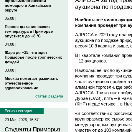
офтальмологической
аукциона по продаж
помощью в Ханкайском
округе
05.08 |
Наибольшее число аукцион
компания проведет три а
Первое дыхание осени:
температура в Приморье
АЛРОСА в 2020 году плани
опустится до +8 °C
аукциона по продаже прир
04.08 |
весом 10,8 карата и выше,
Жара до +35: что ждет
В I квартале компания проведе
Приморье после тропических
– 12 аукционов.
дождей
Наибольшее число аукционо
03.08 |
компания проведет три аук
Москва помогает развивать
часть аукционов пройдет 
отечественное
алмазной торговли, где ра
здравоохранение
АЛРОСА. Три из них пройдут
статьи раздела
Дубае (ОАЭ), пять – в Рама
(КНР) и еще четыре – в Нь
Регион сегодня
«В соответствии с российс
крупноразмерное сырье вес
29 Мая 2026, 16:37
международных аукционах. 
Студенты Приморья
участвуют до 100 компаний