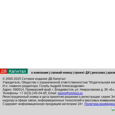
о компании
|
свежий номер
|
проект ДК
|
реклама
|
архи
© 2000-2025 Сетевое издание ДВ Капитал
Учредитель: Общество с ограниченной ответственностью "Издательская ко
И.о. главного редактора: Голубь Андрей Александрович
Адрес: 690014, Приморский край, г. Владивосток, ул. Некрасовская д. 36 «Б»
Телефоны: +7 (423) 245-04-85; Email:
priem@zrpress.ru
Регистрационный номер и дата принятия решения о регистрации: серия Эл
надзору в сфере связи, информационных технологий и массовых коммуник
Содержит информационную продукцию категории 18+.
Политика конфиден