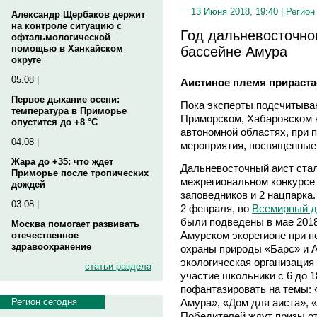
13 Июня 2018, 19:40 |
Регион
Александр Щербаков держит
на контроле ситуацию с
Год дальневосточно
офтальмологической
бассейне Амура
помощью в Ханкайском
округе
05.08 |
Аистиное племя прираста
Первое дыхание осени:
Пока эксперты подсчитываю
температура в Приморье
Приморском, Хабаровском 
опустится до +8 °C
автономной областях, при 
04.08 |
мероприятия, посвященные
Жара до +35: что ждет
Дальневосточный аист стал
Приморье после тропических
межрегиональном конкурсе 
дождей
заповедников и 2 нацпарка.
03.08 |
2 февраля, во
Всемирный д
были подведены в мае 2018
Москва помогает развивать
Амурском экорегионе при 
отечественное
здравоохранение
охраны природы «Барс» и 
экологическая организация
статьи раздела
участие школьники с 6 до 1
пофантазировать на темы: 
Амура», «Дом для аиста», 
Регион сегодня
Победителей ждут призы о