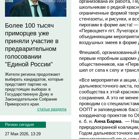
организована их работа, Пе
школьникам о редкой красно
ограниченные формой творч
стенгазеты, и рисунки, и в
пирогами в форме аиста! 
Более 100 тысяч
«Первоцвет» пгт. Лучегорс
приморцев уже
объединяющим мероприятие
приняли участие в
воздушных змеев в форме 
предварительном
Флешмоб, организованный в
голосовании
первым «пробным шаром» д
"Единой России"
общественников, как «Перво
шел от села к селу и транс
Жители региона продолжают
выбирать кандидатов, которые
«Все мероприятия и акции,
представят партию на
дальневосточного аиста, п
предстоящих выборах в
сообщества к этой краснок
Государственную Думу и
сохранения. А это не менее
Законодательное Собрание
проводим со специалистами
Приморского края.
ООПТ и заповедников басс
статьи раздела
координатор проектов по 
к. б. н.
Анна Барма
. — Наш
Регион сегодня
природоохранной коалиции,
Годом дальневосточного аи
27 Мая 2026, 13:29
организаторский опыт, новы