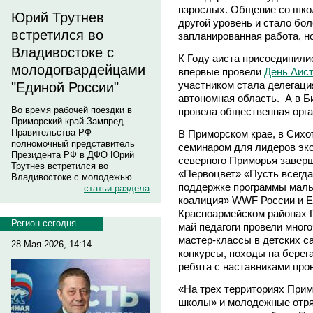
взрослых. Общение со шко
Юрий Трутнев
другой уровень и стало бо
встретился во
запланированная работа, н
Владивостоке с
К Году аиста присоединилис
молодогвардейцами
впервые провели
День Аис
участником стала делегаци
"Единой России"
автономная область. А в Б
Во время рабочей поездки в
провела общественная орга
Приморский край Зампред
Правительства РФ –
В Приморском крае, в Сих
полномочный представитель
семинаром для лидеров эко
Президента РФ в ДФО Юрий
северного Приморья завер
Трутнев встретился во
«Первоцвет» «Пусть всегда
Владивостоке с молодежью.
поддержке программы малы
статьи раздела
коалиция» WWF России и Е
Красноармейском районах П
Регион сегодня
май педагоги провели мног
мастер-классы в детских с
28 Мая 2026, 14:14
конкурсы, походы на берега
ребята с наставниками про
«На трех территориях Прим
школы» и молодежные отря