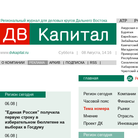
Региональный журнал для деловых кругов Дальнего Востока
АТР
Р
Амурская о
Бурятия
Еврейская 
Забайкаль
Камчатский
Магаданска
www.
dvkapital.ru
Суббота
|
08 Августа, 14:16
|
Приморски
Республика
О КОМПАНИИ
РЕКЛАМА
АРХИВ
|
ПОДПИСКА
|
RSS
|
Сахалинска
Хабаровски
Чукотский 
главная
Р
Регион сегодня
Компании
Регион сегодня
Часовой пояс
Финансы
06.08 |
Тема номера
Рынки
"Единая Россия" получила
Мнение
Отрасль
первую строку в
избирательном бюллетене на
Проект ДК
Инновации
выборах в Госдуму
Регион сегодня
06.08 |