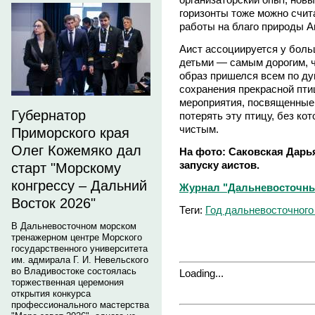
горизонты тоже можно счит
работы на благо природы А
Аист ассоциируется у боль
детьми — самым дорогим, ч
образ пришелся всем по ду
сохранения прекрасной пт
мероприятия, посвященные
Губернатор
потерять эту птицу, без ко
чистым.
Приморского края
Олег Кожемяко дал
На фото: Саковская Дарья
запуску аистов.
старт "Морскому
конгрессу – Дальний
Журнал "Дальневосточны
Восток 2026"
Теги:
Год дальневосточного
В Дальневосточном морском
тренажерном центре Морского
государственного университета
им. адмирала Г. И. Невельского
во Владивостоке состоялась
Loading...
торжественная церемония
открытия конкурса
профессионального мастерства