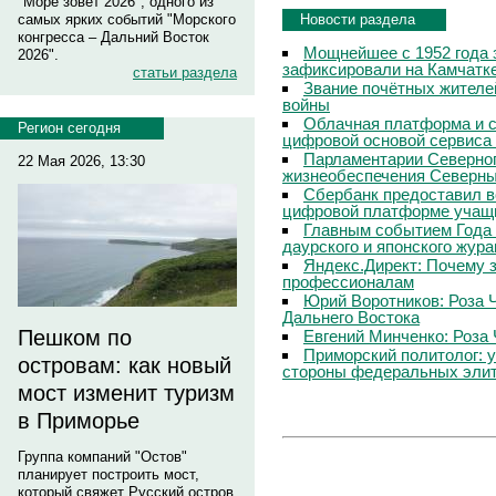
"Море зовет 2026", одного из
Новости раздела
самых ярких событий "Морского
конгресса – Дальний Восток
Мощнейшее с 1952 года 
2026".
зафиксировали на Камчатк
статьи раздела
Звание почётных жителе
войны
Облачная платформа и 
Регион сегодня
цифровой основой сервиса
Парламентарии Северног
22 Мая 2026, 13:30
жизнеобеспечения Северны
Сбербанк предоставил в
цифровой платформе учащи
Главным событием Года 
даурского и японского жур
Яндекс.Директ: Почему з
профессионалам
Юрий Воротников: Роза 
Дальнего Востока
Пешком по
Евгений Минченко: Роза 
Приморский политолог: 
островам: как новый
стороны федеральных эли
мост изменит туризм
в Приморье
Группа компаний "Остов"
планирует построить мост,
который свяжет Русский остров