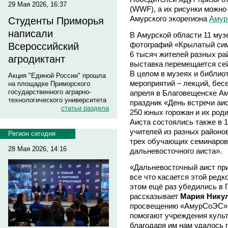
29 Мая 2026, 16:37
(WWF), а их рисунки можно
Амурского экорегиона
Амур
Студенты Приморья
написали
В Амурской области 11 муз
фотографий «Крылатый сим
Всероссийский
6 тысяч жителей разных р
агродиктант
выставка перемещается сей
В целом в музеях и библио
Акция "Единой России" прошла
мероприятий – лекций, бесе
на площадке Приморского
государственного аграрно-
апреля в Благовещенске А
технологического университета
праздник «День встречи аис
статьи раздела
250 юных горожан и их род
Аиста состоялись также в 
учителей из разных районо
Регион сегодня
трех обучающих семинаро
28 Мая 2026, 14:16
дальневосточного аиста».
«Дальневосточный аист при
все что касается этой ред
этом ещё раз убедились в Г
рассказывает
Мария Нику
просвещению «АмурСоЭС». 
помогают учреждения культ
благодаря им нам удалось п