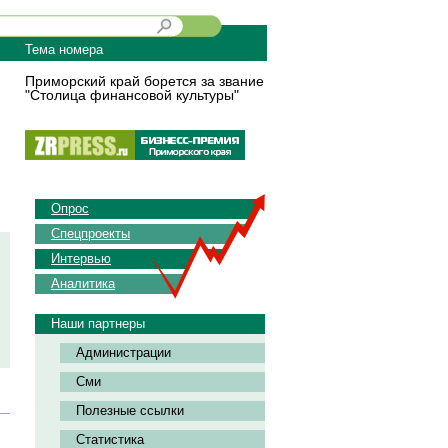
Тема номера
Приморский край борется за звание
"Столица финансовой культуры"
Опрос
Спецпроекты
Интервью
Аналитика
Наши партнеры
Администрации
Сми
Полезные ссылки
Статистика