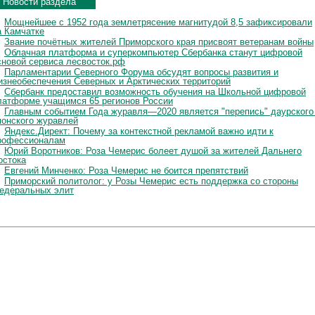
Новости раздела
Мощнейшее с 1952 года землетрясение магнитудой 8,5 зафиксировали
а Камчатке
Звание почётных жителей Приморского края присвоят ветеранам войны
Облачная платформа и суперкомпьютер Сбербанка станут цифровой
сновой сервиса лесвосток.рф
Парламентарии Северного Форума обсудят вопросы развития и
изнеобеспечения Северных и Арктических территорий
Сбербанк предоставил возможность обучения на Школьной цифровой
латформе учащимся 65 регионов России
Главным событием Года журавля—2020 является "перепись" даурского
понского журавлей
Яндекс.Директ: Почему за контекстной рекламой важно идти к
рофессионалам
Юрий Воротников: Роза Чемерис болеет душой за жителей Дальнего
остока
Евгений Минченко: Роза Чемерис не боится препятствий
Приморский политолог: у Розы Чемерис есть поддержка со стороны
едеральных элит