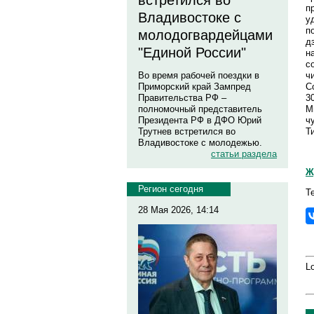
встретился во
п
Владивостоке с
у
п
молодогвардейцами
д
"Единой России"
н
с
ч
Во время рабочей поездки в
С
Приморский край Зампред
3
Правительства РФ –
М
полномочный представитель
ч
Президента РФ в ДФО Юрий
Т
Трутнев встретился во
Владивостоке с молодежью.
статьи раздела
Ж
Регион сегодня
Т
28 Мая 2026, 14:14
Lo