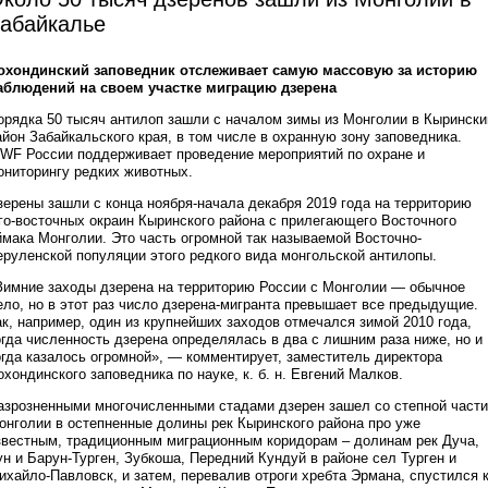
абайкалье
охондинский заповедник отслеживает самую массовую за историю
аблюдений на своем участке миграцию дзерена
орядка 50 тысяч антилоп зашли с началом зимы из Монголии в Кырински
айон Забайкальского края, в том числе в охранную зону заповедника.
WF России поддерживает проведение мероприятий по охране и
ониторингу редких животных.
зерены зашли с конца ноября-начала декабря 2019 года на территорию
го-восточных окраин Кыринского района с прилегающего Восточного
ймака Монголии. Это часть огромной так называемой Восточно-
еруленской популяции этого редкого вида монгольской антилопы.
Зимние заходы дзерена на территорию России с Монголии — обычное
ело, но в этот раз число дзерена-мигранта превышает все предыдущие.
ак, например, один из крупнейших заходов отмечался зимой 2010 года,
огда численность дзерена определялась в два с лишним раза ниже, но и
огда казалось огромной», — комментирует, заместитель директора
охондинского заповедника по науке, к. б. н. Евгений Малков.
азрозненными многочисленными стадами дзерен зашел со степной части
онголии в остепненные долины рек Кыринского района про уже
звестным, традиционным миграционным коридорам – долинам рек Дуча,
ун и Барун-Турген, Зубкоша, Передний Кундуй в районе сел Турген и
ихайло-Павловск, и затем, перевалив отроги хребта Эрмана, спустился 