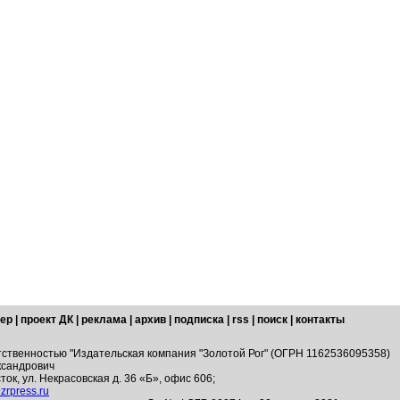
ер
|
проект ДК
|
реклама
|
архив
|
подписка
|
rss
|
поиск
|
контакты
тственностью "Издательская компания "Золотой Рог" (ОГРН 1162536095358)
ксандрович
ток, ул. Некрасовская д. 36 «Б», офис 606;
zrpress.ru