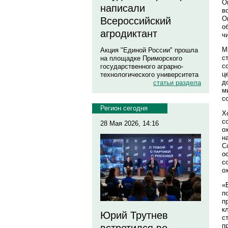
О
написали
в
О
Всероссийский
о
агродиктант
ч
М
Акция "Единой России" прошла
с
на площадке Приморского
с
государственного аграрно-
ц
технологического университета
д
статьи раздела
м
с
Регион сегодня
Х
с
28 Мая 2026, 14:16
о
н
С
о
с
о
«
п
п
к
Юрий Трутнев
с
п