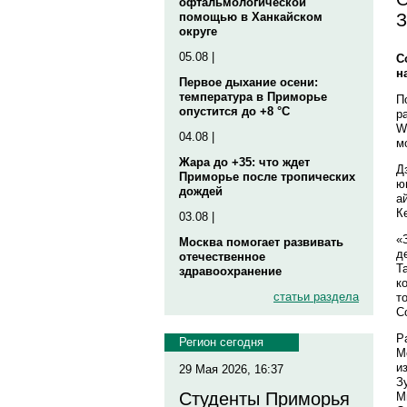
офтальмологической
З
помощью в Ханкайском
округе
05.08 |
С
н
Первое дыхание осени:
температура в Приморье
П
опустится до +8 °C
р
W
04.08 |
м
Жара до +35: что ждет
Д
Приморье после тропических
ю
дождей
а
К
03.08 |
«
Москва помогает развивать
д
отечественное
Т
здравоохранение
к
статьи раздела
т
С
Р
Регион сегодня
М
и
29 Мая 2026, 16:37
З
Студенты Приморья
М