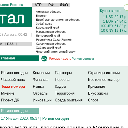
ьнего Востока
АТР
РФ
ДФО
Курсы валют
Амурская область
Бурятия
1 USD
82.17 р.
Еврейская автономная область
1 EUR
94.84 р.
Забайкалье
100 JPY
51.82 р.
Камчатский край
10 CNY
12.17 р.
Магаданская область
08 Августа, 00:42
|
Приморский край
Республика Саха (Якутия)
А
|
RSS
|
Сахалинская область
Хабаровский край
Чукотский автономный округ
главная
Рекомендует:
Регион сегодня
Регион сегодня
Компании
Партнеры
Страницы истории
Часовой пояс
Финансы
Персона
Восточное кольцо
Тема номера
Рынки
Кадры
Криминал
Мнение
Отрасль
Территория
Вкус жизни
Проект ДК
Инновации
Среда обитания
Спорт
Регион сегодня
17 Января 2020, 05:37 |
Регион сегодня
коло 50 тысяч дзеренов зашли из Монголии в