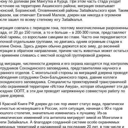
нону по долинам рек Мангутка и Курца. При этом часть стада уходит
осточнее на территорию Акшинского района; миграция охватывает
нонский, Борзинский, Оловяннинский районы Забайкальского края. Таки
бразом, как отмечает Евгений Малков, дзерен как никогда в огромном
исле зашел по всему степному югу Забайкалья.
играция совпала с периодом гона, поэтому многочисленные разрозненн
тада, от 20 до 150 голов, а то и больше – в 200-300 голов, представляют
обой гаремы, со взрослыми самцами во главе. Часто они передвигаются
епочкой отдельными группами, но двигаясь одним огромным стадом к
олине Онона. Здесь дзерен обычно держится всю зиму, до весенней
играции в обратном направлении, причем часть животных может остатьс
о временем сливаясь с местной оседлой группировкой дзерена.
од миграции, численности дзерена и его охрана находятся под контроле
отрудников Сохондинского заповедника, представителями научного и
хранного отделов. С монгольской стороны за миграцией дзерена проводя
аблюдения сотрудники Онон-Бальджинского парка, давние коллеги
охондинского заповедника. Специалисты проектируемой трансграничной
собо охраняемой территории «Истоки Амура», которая объединяет эти дв
оседних ООПТ, в эти дни проводят напряженную совместную работу по
хране дзерена.
В Красной Книге РФ дзерен до сих пор имеет статус вида, практически
олностью исчезнувшего в России, хотя ситуация, начиная с 90-х годов
рошлого столетия, значительно изменилась к лучшему. Из-за
лиматических изменений эта антилопа мигрирует зимой из Монголии в
тепи Забайкалья. А благодаря созданной системе особо охраняемых
риродных территорий и налаженной за последние 20 лет, в том числе и