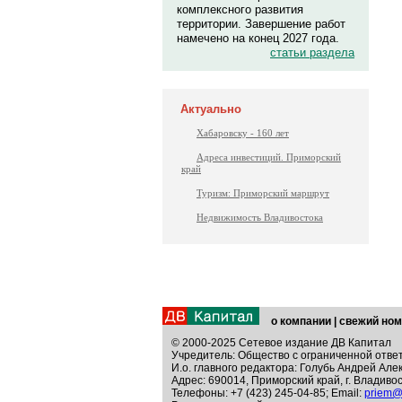
комплексного развития
территории. Завершение работ
намечено на конец 2027 года.
статьи раздела
Актуально
Хабаровску - 160 лет
Адреса инвестиций. Приморский
край
Туризм: Приморский маршрут
Недвижимость Владивостока
о компании
|
свежий ном
© 2000-2025 Сетевое издание ДВ Капитал
Учредитель: Общество с ограниченной отве
И.о. главного редактора: Голубь Андрей Але
Адрес: 690014, Приморский край, г. Владивос
Телефоны: +7 (423) 245-04-85; Email:
priem@