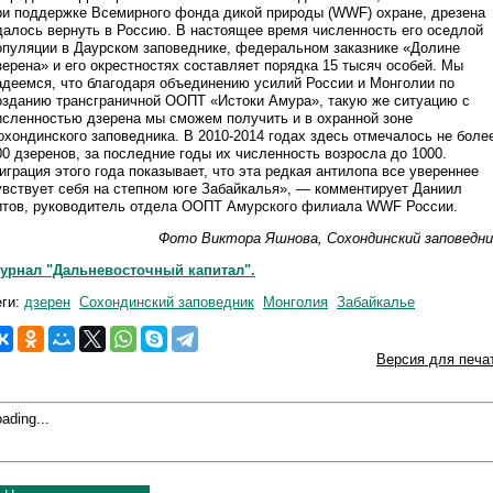
ри поддержке Всемирного фонда дикой природы (WWF) охране, дрезена
далось вернуть в Россию. В настоящее время численность его оседлой
опуляции в Даурском заповеднике, федеральном заказнике «Долине
зерена» и его окрестностях составляет порядка 15 тысяч особей. Мы
адеемся, что благодаря объединению усилий России и Монголии по
озданию трансграничной ООПТ «Истоки Амура», такую же ситуацию с
исленностью дзерена мы сможем получить и в охранной зоне
охондинского заповедника. В 2010-2014 годах здесь отмечалось не боле
00 дзеренов, за последние годы их численность возросла до 1000.
играция этого года показывает, что эта редкая антилопа все увереннее
увствует себя на степном юге Забайкалья», — комментирует Даниил
итов, руководитель отдела ООПТ Амурского филиала WWF России.
Фото Виктора Яшнова, Сохондинский заповедни
урнал "Дальневосточный капитал".
еги:
дзерен
Сохондинский заповедник
Монголия
Забайкалье
Версия для печа
ading...