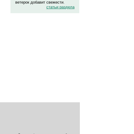
ветерок добавит свежести.
статьи раздела