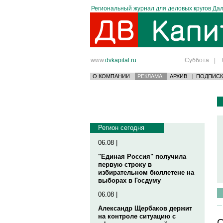
Региональный журнал для деловых кругов Дал
www.
dvkapital.ru
Суббота
|
О КОМПАНИИ
РЕКЛАМА
АРХИВ
|
ПОДПИСК
Регион сегодня
06.08 |
"Единая Россия" получила
первую строку в
избирательном бюллетене на
выборах в Госдуму
06.08 |
Александр Щербаков держит
на контроле ситуацию с
О