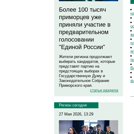
Более 100 тысяч
н
приморцев уже
приняли участие в
о
предварительном
ж
голосовании
п
"Единой России"
я
Жители региона продолжают
п
выбирать кандидатов, которые
представят партию на
В
предстоящих выборах в
Государственную Думу и
Законодательное Собрание
ф
Приморского края.
статьи раздела
Регион сегодня
27 Мая 2026, 13:29