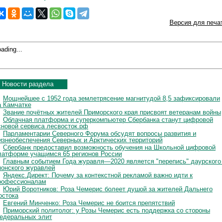
Версия для печа
ading...
Новости раздела
Мощнейшее с 1952 года землетрясение магнитудой 8,5 зафиксировали
а Камчатке
Звание почётных жителей Приморского края присвоят ветеранам войны
Облачная платформа и суперкомпьютер Сбербанка станут цифровой
сновой сервиса лесвосток.рф
Парламентарии Северного Форума обсудят вопросы развития и
изнеобеспечения Северных и Арктических территорий
Сбербанк предоставил возможность обучения на Школьной цифровой
латформе учащимся 65 регионов России
Главным событием Года журавля—2020 является "перепись" даурского
понского журавлей
Яндекс.Директ: Почему за контекстной рекламой важно идти к
рофессионалам
Юрий Воротников: Роза Чемерис болеет душой за жителей Дальнего
остока
Евгений Минченко: Роза Чемерис не боится препятствий
Приморский политолог: у Розы Чемерис есть поддержка со стороны
едеральных элит