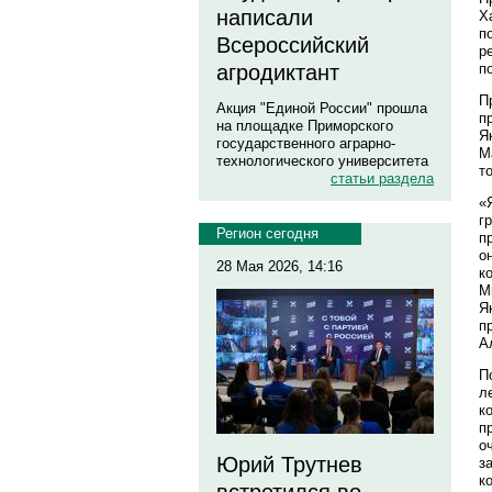
написали
Х
п
Всероссийский
р
п
агродиктант
П
Акция "Единой России" прошла
п
на площадке Приморского
Я
государственного аграрно-
М
технологического университета
т
статьи раздела
«
г
Регион сегодня
п
о
28 Мая 2026, 14:16
к
М
Я
п
А
П
л
к
п
о
Юрий Трутнев
з
к