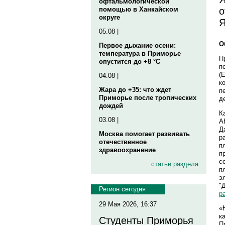
офтальмологической
о
помощью в Ханкайском
округе
Я
05.08 |
О
Первое дыхание осени:
температура в Приморье
П
опустится до +8 °C
п
(
04.08 |
к
Жара до +35: что ждет
п
Приморье после тропических
д
дождей
К
03.08 |
А
Д
Москва помогает развивать
р
отечественное
п
здравоохранение
п
с
статьи раздела
п
э
"
Регион сегодня
р
29 Мая 2026, 16:37
«
к
Студенты Приморья
П