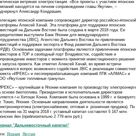
рктическая ветряная электростанция. «Все проекты с участием японских
омпаний находятся на личном сопровождении главы Якутии», –
одчеркнул Александр Кондрашин.
елегацию японской компании сопровождает директор российско-японско
латформы Алексей Хачай. Эта платформа для поддержки японских
нвестиций на Дальнем Востоке была создана в марте 2018 года. Ее
чредителями выступили Банк Японии для международного
отрудничества (JBIC), Агентство Дальнего Востока по привлечению
нвестиций и поддержке экспорта и Фонд развития Дальнего Востока
ФРДВ). Основными задачами платформы являются привлечение японски
нвесторов в ТОР и свободный порт Владивосток, содействие и
опровождение инвесторов с момента принятия инвестиционного решения 
о запуска проекта. Как отметил Алексей Хачай, во время встречи
однимался вопрос возможного содействия JBIC в реализации совместно
роекта «ИРЕКС» и лесоперерабатывающих компаний ЛПК «АЛМАС» и
ОО «Якутские топливные гранулы».
ИРЕКС» – крупнейшая в Японии компания по производству электроэнерг
а основе биотоплива. Президентом и исполнительным директором
вляется г-н Хитоши Хонна. Компания была основана в 1999 г. и базируетс
 г. Токио, Япония. Основным направлением деятельности является
лектроэнергетика (электроснабжение, оптовая и розничная продажа). По
остоянию на 31 марта 2018 г. уставный капитал составлял 5 167 млн.
понских йен (приблизительно 2 779 млн руб.).
урнал "Дальневосточный капитал"
еги:
Япония
Якутия