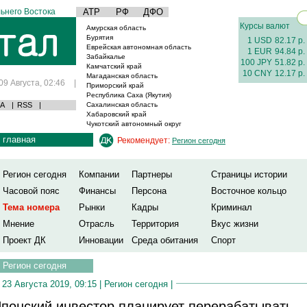
ьнего Востока
АТР
РФ
ДФО
Курсы валют
Амурская область
Бурятия
1 USD
82.17 р.
Еврейская автономная область
1 EUR
94.84 р.
Забайкалье
100 JPY
51.82 р.
Камчатский край
10 CNY
12.17 р.
Магаданская область
09 Августа, 02:46
|
Приморский край
Республика Саха (Якутия)
А
|
RSS
|
Сахалинская область
Хабаровский край
Чукотский автономный округ
главная
Рекомендует:
Регион сегодня
Регион сегодня
Компании
Партнеры
Страницы истории
Часовой пояс
Финансы
Персона
Восточное кольцо
Тема номера
Рынки
Кадры
Криминал
Мнение
Отрасль
Территория
Вкус жизни
Проект ДК
Инновации
Среда обитания
Спорт
Регион сегодня
23 Августа 2019, 09:15 |
Регион сегодня
|
понский инвестор планирует перерабатывать