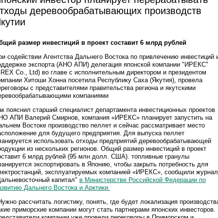
тходы деревообрабатывающих производств
кутии
бщий размер инвестиций в проект составит 6 млрд рублей
ри содействии Агентства Дальнего Востока по привлечению инвестиций 
оддержке экспорта (АНО АПИ) делегация японской компании "ИРЕКС"
EREX Co., Ltd) во главе с исполнительным директором и президентом
омпании Хитоши Хонна посетила Республику Саха (Якутия), провела
ереговоры с представителями правительства региона и якутскими
еревообрабатывающими компаниями
ак пояснил старший специалист департамента инвестиционных проектов
НО АПИ Валерий Смирнов, компания «ИРЕКС» планирует запустить на
альнем Востоке производство пеллет и сейчас рассматривает место
асположение для будущего предприятия. Для выпуска пеллет
ланируется использовать отходы предприятий деревообрабатывающей
родукции из нескольких регионов. Общий размер инвестиций в проект
оставит 6 млрд рублей (95 млн долл. США). топливные гранулы
ланируется экспортировать в Японию, чтобы закрыть потребность для
лектростанций, эксплуатируемых компанией «ИРЕКС», сообщили журна
Дальневосточный капитал"
в Министерстве Российской Федерации по
азвитию Дальнего Востока и Арктики.
Нужно рассчитать логистику, понять, где будет локализация производств
акие приморские компании могут стать партнерами японских инвесторов.
редставители компании уже провели переговоры в Приморском и