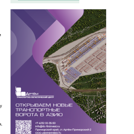
и
лу
а,