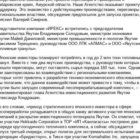
абаровском краях, Амурской области. Наше Агентство оказывает проекту
оддержку. Это знакомство с действующими производствами, переговоры
егиональными властями, обсуждение предпосылок для запуска проекта»,
ояснил Валерий Смирнов.
редставители компании «ИРЕКС» встретились с председателем
равительства Якутии Владимиром Солодовым, министром экономики
кутии Майей Даниловой, министром промышленности и геологии Якутии
аксимом Терещенко, руководством ООО ЛПК «АЛМАС» и ООО «Якутски
опливные гранулы».
Японские инвесторы планируют потреблять в год до 2 млн тонн топливн
ранул. Вместе с тем два якутских производства, с руководством которых
рошли переговоры, могут поставлять сырья порядка 160 тыс. тонн. Одна
ни заинтересованы во взаимодействии с региональными компаниями,
оторых хотят привлечь к разработке технико-экономического обоснования
ы полагаем, что данное взаимодействие может привести к тому, чтобы в
кутии было запущен современный лесоперерабатывающий комплекс», –
рокомментировал глава Агентства инвестиционного развития Якутии
лександр Кондрашин.
о его словам, «приход стратегического японского инвестора в сфере
есопереработки укладывается в общую канву активного участия японски
омпаний в раскрытии инвестиционного потенциала Якутии. Он отметил, ч
ри участии Hokkaido Corporation в ТОР «ИП «Канлагассы» построено две
череди круглогодичного тепличного комплекса, а сейчас обсуждается
апуск третьей очереди, открыт полигон для экстремального испытания ш
орпорации «Бриджстоун», в Тикси при участии Komaihaltec Inc. запущена