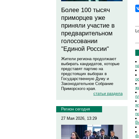
Более 100 тысяч
приморцев уже
приняли участие в
Lo
предварительном
голосовании
"Единой России"
Жители региона продолжают
выбирать кандидатов, которые
н
представят партию на
предстоящих выборах в
Государственную Думу и
о
Законодательное Собрание
ж
Приморского края.
статьи раздела
п
я
Регион сегодня
п
27 Мая 2026, 13:29
В
ф