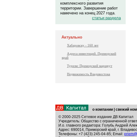
комплексного развития
территории. Завершение работ
намечено на конец 2027 года.
статьи раздела
Актуально
Хабаровску - 160 лет
Адреса инвестиций. Приморский
край
Туризм: Приморский маршрут
Недвижимость Владивостока
о компании
|
свежий ном
© 2000-2025 Сетевое издание ДВ Капитал
Учредитель: Общество с ограниченной отве
И.о. главного редактора: Голубь Андрей Але
Адрес: 690014, Приморский край, г. Владивос
Телефоны: +7 (423) 245-04-85; Email:
priem@