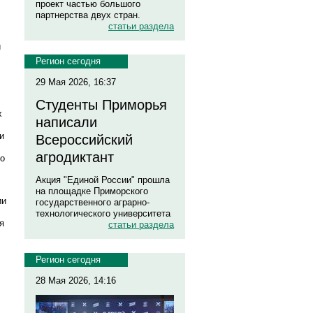
проект частью большого
партнерства двух стран.
статьи раздела
й
Регион сегодня
29 Мая 2026, 16:37
Студенты Приморья
х
написали
и
Всероссийский
агродиктант
го
Акция "Единой России" прошла
на площадке Приморского
ии
государственного аграрно-
технологического университета
я
статьи раздела
Регион сегодня
28 Мая 2026, 14:16