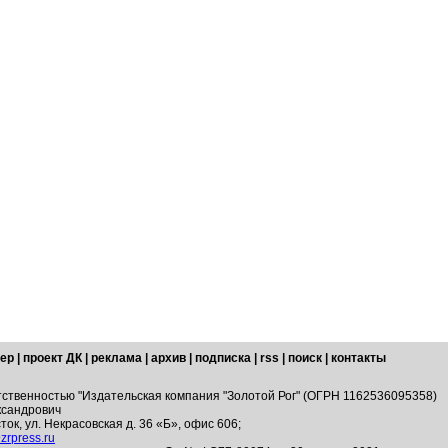
ер
|
проект ДК
|
реклама
|
архив
|
подписка
|
rss
|
поиск
|
контакты
тственностью "Издательская компания "Золотой Рог" (ОГРН 1162536095358)
ксандрович
ток, ул. Некрасовская д. 36 «Б», офис 606;
zrpress.ru