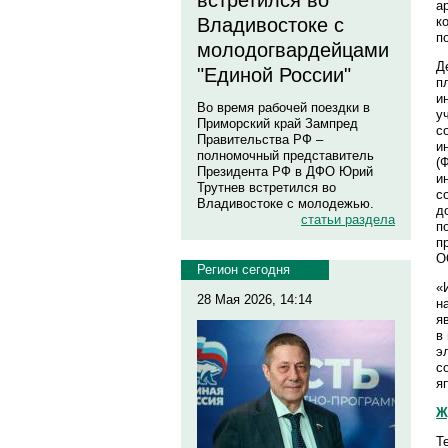
встретился во
а
к
Владивостоке с
п
молодогвардейцами
Д
"Единой России"
п
и
Во время рабочей поездки в
у
Приморский край Зампред
с
Правительства РФ –
и
полномочный представитель
(
Президента РФ в ДФО Юрий
и
Трутнев встретился во
с
Владивостоке с молодежью.
д
статьи раздела
п
п
О
Регион сегодня
«
28 Мая 2026, 14:14
н
я
в
э
с
я
Ж
Т