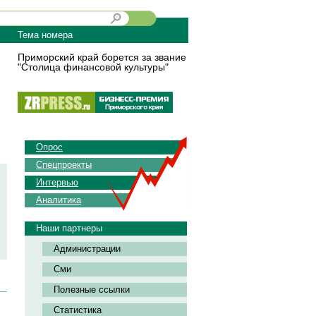
Тема номера
Приморский край борется за звание
"Столица финансовой культуры"
Опрос
Спецпроекты
Интервью
Аналитика
Наши партнеры
Администрации
Сми
Полезные ссылки
Статистика