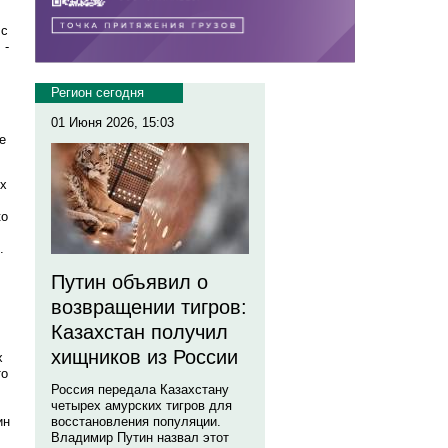
 с
 -
Регион сегодня
01 Июня 2026, 15:03
е
ых
ко
.
Путин объявил о
возвращении тигров:
Казахстан получил
хищников из России
х
то
Россия передала Казахстану
четырех амурских тигров для
ин
восстановления популяции.
Владимир Путин назвал этот