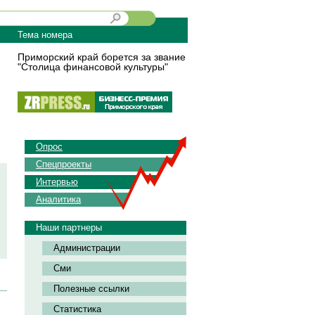
Тема номера
Приморский край борется за звание
"Столица финансовой культуры"
Опрос
Спецпроекты
Интервью
Аналитика
Наши партнеры
Администрации
Сми
Полезные ссылки
Статистика