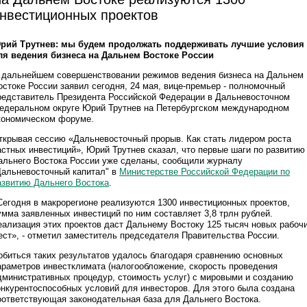
нвестиционных проектов
рий Трутнев: мы будем продолжать поддерживать лучшие условия
ля ведения бизнеса на Дальнем Востоке России
 дальнейшем совершенствовании режимов ведения бизнеса на Дальнем
остоке России заявил сегодня, 24 мая, вице-премьер - полномочный
редставитель Президента Российской Федерации в Дальневосточном
едеральном округе Юрий Трутнев на Петербургском международном
кономическом форуме.
ткрывая сессию «Дальневосточный прорыв. Как стать лидером роста
астных инвестиций», Юрий Трутнев сказал, что первые шаги по развитию
альнего Востока России уже сделаны,
сообщили журналу
Дальневосточный капитал" в
Министерстве Российской Федерации по
азвитию Дальнего Востока
.
Сегодня в макрорегионе реализуются 1300 инвестиционных проектов,
умма заявленных инвестиций по ним составляет 3,8 трлн рублей.
еализация этих проектов даст Дальнему Востоку 125 тысяч новых рабоч
ест», - отметил заместитель председателя Правительства России.
обиться таких результатов удалось благодаря сравнению основных
араметров инвестклимата (налогообложение, скорость проведения
дминистративных процедур, стоимость услуг) с мировыми и созданию
онкурентоспособных условий для инвесторов. Для этого была создана
оответствующая законодательная база для Дальнего Востока.