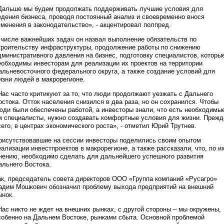
Дальше мы будем продолжать поддерживать лучшие условия для
едения бизнеса, проводя постоянный анализ и своевременно внося
зменения в законодательство», - акцентировал полпред.
 числе важнейших задач он назвал выполнение обязательств по
троительству инфраструктуры, продолжение работы по снижению
дминистративного давления на бизнес, подготовку специалистов, которы
еобходимы инвесторам для реализации их проектов на территории
альневосточного федерального округа, а также создание условий для
изни людей в макрорегионе.
Нас часто критикуют за то, что люди продолжают уезжать с Дальнего
остока. Отток населения снизился в два раза, но он сохранился. Чтобы
юди были обеспечены работой, а инвесторы знали, что есть необходимы
м специалисты, нужно создавать комфортные условия для жизни. Прежд
сего, в центрах экономического роста», - отметил Юрий Трутнев.
рисутствовавшие на сессии инвесторы поделились своим опытом
еализации инвестпроектов в макрорегионе, а также рассказали, что, по и
нению, необходимо сделать для дальнейшего успешного развития
альнего Востока.
ак, председатель совета директоров ООО «Группа компаний «Русагро»
адим Мошкович обозначил проблему выхода предприятий на внешний
ынок.
Нас никто не ждет на внешних рынках, с другой стороны – мы окружены,
собенно на Дальнем Востоке, рынками сбыта. Основной проблемой