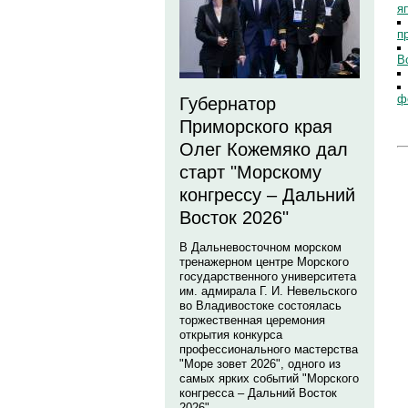
я
п
В
ф
Губернатор
Приморского края
Олег Кожемяко дал
старт "Морскому
конгрессу – Дальний
Восток 2026"
В Дальневосточном морском
тренажерном центре Морского
государственного университета
им. адмирала Г. И. Невельского
во Владивостоке состоялась
торжественная церемония
открытия конкурса
профессионального мастерства
"Море зовет 2026", одного из
самых ярких событий "Морского
конгресса – Дальний Восток
2026".