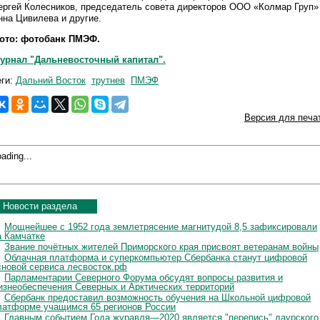
ергей Колесников, председатель совета директоров ООО «Колмар Груп»
нна Цивилева и другие.
ото: фотобанк ПМЭФ.
урнал "Дальневосточный капитал".
еги:
Дальний Восток
трутнев
ПМЭФ
Версия для печа
ading...
Новости раздела
Мощнейшее с 1952 года землетрясение магнитудой 8,5 зафиксировали
а Камчатке
Звание почётных жителей Приморского края присвоят ветеранам войны
Облачная платформа и суперкомпьютер Сбербанка станут цифровой
сновой сервиса лесвосток.рф
Парламентарии Северного Форума обсудят вопросы развития и
изнеобеспечения Северных и Арктических территорий
Сбербанк предоставил возможность обучения на Школьной цифровой
латформе учащимся 65 регионов России
Главным событием Года журавля—2020 является "перепись" даурского