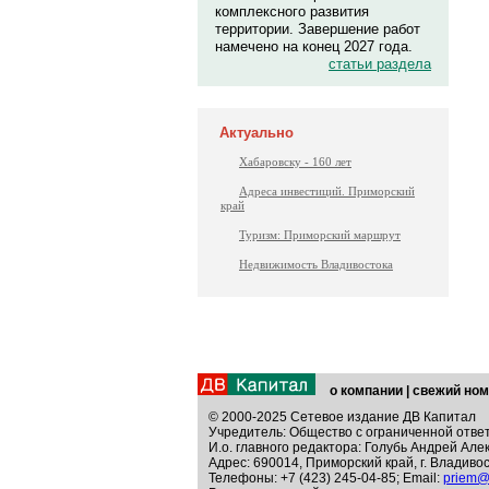
комплексного развития
территории. Завершение работ
намечено на конец 2027 года.
статьи раздела
Актуально
Хабаровску - 160 лет
Адреса инвестиций. Приморский
край
Туризм: Приморский маршрут
Недвижимость Владивостока
о компании
|
свежий ном
© 2000-2025 Сетевое издание ДВ Капитал
Учредитель: Общество с ограниченной отве
И.о. главного редактора: Голубь Андрей Але
Адрес: 690014, Приморский край, г. Владивос
Телефоны: +7 (423) 245-04-85; Email:
priem@