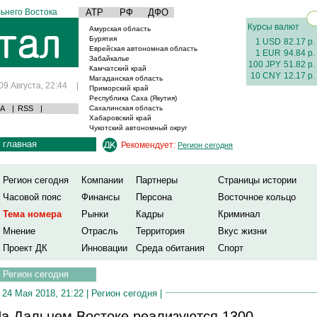
ьнего Востока
АТР
РФ
ДФО
Курсы валют
Амурская область
Бурятия
1 USD
82.17 р.
Еврейская автономная область
1 EUR
94.84 р.
Забайкалье
100 JPY
51.82 р.
Камчатский край
10 CNY
12.17 р.
Магаданская область
09 Августа, 22:44
|
Приморский край
Республика Саха (Якутия)
А
|
RSS
|
Сахалинская область
Хабаровский край
Чукотский автономный округ
главная
Рекомендует:
Регион сегодня
Регион сегодня
Компании
Партнеры
Страницы истории
Часовой пояс
Финансы
Персона
Восточное кольцо
Тема номера
Рынки
Кадры
Криминал
Мнение
Отрасль
Территория
Вкус жизни
Проект ДК
Инновации
Среда обитания
Спорт
Регион сегодня
24 Мая 2018, 21:22 |
Регион сегодня
|
а Дальнем Востоке реализуются 1300