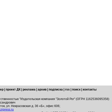
ер
|
проект ДК
|
реклама
|
архив
|
подписка
|
rss
|
поиск
|
контакты
тственностью "Издательская компания "Золотой Рог" (ОГРН 1162536095358)
ксандрович
ток, ул. Некрасовская д. 36 «Б», офис 606;
zrpress.ru