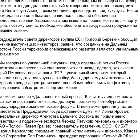
вляется биобезопасность, пока мы ее не решим, мы не выйдем на экспор
ри том, что один дальневосточный макрорегион может легко накормить
го-Восточную Азию, в разы увеличив производство сои, кукурузы. Росс
еожиданно легко и быстро справилась с задачей обеспечения
родовольственной безопасности, мы вышли на первое место по экспорту
ерна, поэтому сейчас необходимо обеспечить выход нашей продукции на
нешние рынки».
редседатель совета директоров группы ЕСН Григорий Березкин обобщил
нение выступивших инвесторов, заявив, что созданные на Дальнем
остоке России территории опережающего развития являются уникальны
еханизмом.
Мы говорим об уникальной ситуации, когда отдельный регион России,
остаточно депрессивный еще несколько лет назад, сделал, как сказал
рий Петрович, первые шаги. ТОР – уникальный механизм, который
озволил создать точечную настройку, благодаря чему мы оказались в
ировом тренде децентрализации, способным обеспечить эффективную
онкуренцию в быстро меняющемся мире».
апомним, сессия «Дальневосточный прорыв. Как стать лидером роста
астных инвестиций» открывала деловую программу Петербургского
еждународного экономического форума. В ней также приняли участие
аместитель Председателя Государственной Думы РФ Ирина Яровая;
енеральный директор Агентства Дальнего Востока по привлечению
нвестиций и поддержке экспорта Леонид Петухов; генеральный директор
АО «Полюс» Павел Грачев; председатель правления, ООО «СИБУР»
ихаил Карисалов; президент, главный исполнительный директор, Kinross
old Corporation Пол Роллинсон; президент корпорации «ТехноНИКОЛЬ»