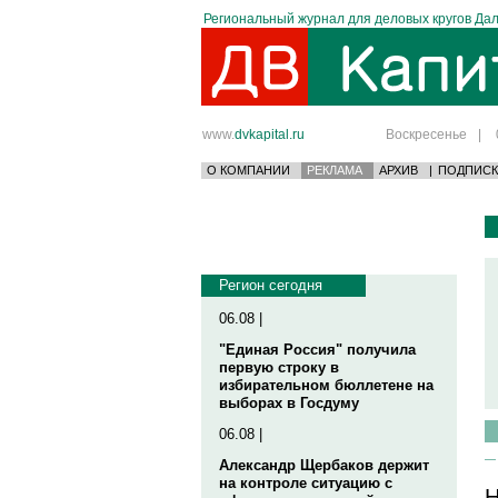
Региональный журнал для деловых кругов Дал
www.
dvkapital.ru
Воскресенье
|
О КОМПАНИИ
РЕКЛАМА
АРХИВ
|
ПОДПИСК
Регион сегодня
06.08 |
"Единая Россия" получила
первую строку в
избирательном бюллетене на
выборах в Госдуму
06.08 |
Александр Щербаков держит
на контроле ситуацию с
Н