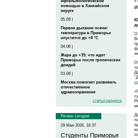
офтальмологической
и
помощью в Ханкайском
округе
05.08 |
Ю
д
Первое дыхание осени:
температура в Приморье
О
опустится до +8 °C
В
п
04.08 |
ф
э
Жара до +35: что ждет
Приморье после тропических
О
дождей
ч
Д
03.08 |
"
р
Москва помогает развивать
отечественное
«
здравоохранение
с
статьи раздела
Р
м
Д
Регион сегодня
п
а
29 Мая 2026, 16:37
к
Студенты Приморья
с