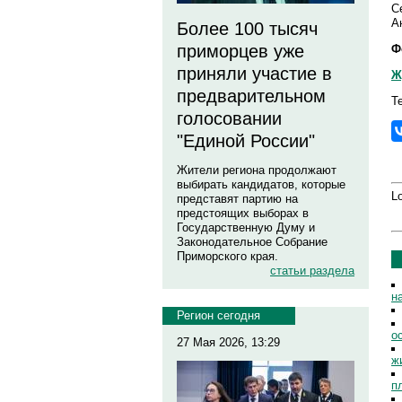
С
А
Более 100 тысяч
приморцев уже
Ф
приняли участие в
Ж
предварительном
Т
голосовании
"Единой России"
Жители региона продолжают
выбирать кандидатов, которые
Lo
представят партию на
предстоящих выборах в
Государственную Думу и
Законодательное Собрание
Приморского края.
статьи раздела
н
Регион сегодня
о
27 Мая 2026, 13:29
ж
п