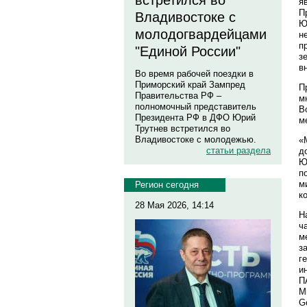
встретился во
я
П
Владивостоке с
Ю
молодогвардейцами
н
п
"Единой России"
з
в
Во время рабочей поездки в
Приморский край Зампред
П
Правительства РФ –
м
полномочный представитель
В
Президента РФ в ДФО Юрий
м
Трутнев встретился во
Владивостоке с молодежью.
«
статьи раздела
д
Ю
п
м
Регион сегодня
к
28 Мая 2026, 14:14
Н
ч
м
з
г
и
П
М
G