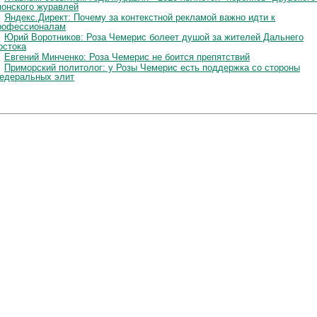
понского журавлей
Яндекс.Директ: Почему за контекстной рекламой важно идти к
рофессионалам
Юрий Воротников: Роза Чемерис болеет душой за жителей Дальнего
остока
Евгений Минченко: Роза Чемерис не боится препятствий
Приморский политолог: у Розы Чемерис есть поддержка со стороны
едеральных элит