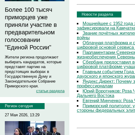
Более 100 тысяч
Новости раздела
приморцев уже
Мощнейшее с 1952 года 
приняли участие в
зафиксировали на Камчатк
предварительном
Звание почётных жителе
войны
голосовании
Облачная платформа и 
"Единой России"
цифровой основой сервиса
Парламентарии Северног
жизнеобеспечения Северны
Жители региона продолжают
Сбербанк предоставил в
выбирать кандидатов, которые
цифровой платформе учащи
представят партию на
Главным событием Года 
предстоящих выборах в
даурского и японского жур
Государственную Думу и
Яндекс.Директ: Почему з
Законодательное Собрание
профессионалам
Приморского края.
Юрий Воротников: Роза 
статьи раздела
Дальнего Востока
Евгений Минченко: Роза 
Приморский политолог: 
Регион сегодня
стороны федеральных эли
27 Мая 2026, 13:29