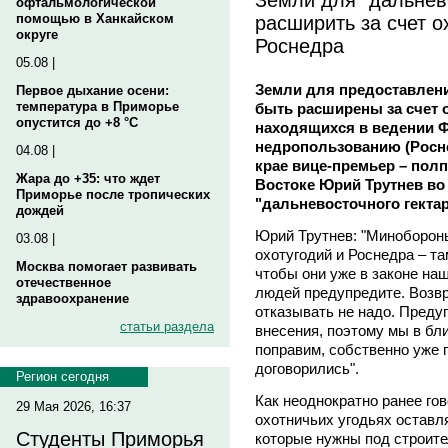
офтальмологической
расширить за счет о
помощью в Ханкайском
округе
Роснедра
05.08 |
Земли для предоставлени
Первое дыхание осени:
температура в Приморье
быть расширены за счет о
опустится до +8 °C
находящихся в ведении Ф
недропользованию (Росне
04.08 |
крае вице-премьер – пол
Жара до +35: что ждет
Востоке Юрий Трутнев во
Приморье после тропических
"дальневосточного гектар
дождей
Юрий Трутнев: "Минобороны
03.08 |
охотугодий и Роснедра – та
Москва помогает развивать
чтобы они уже в законе наш
отечественное
людей предупредите. Возвр
здравоохранение
отказывать не надо. Предуп
статьи раздела
внесения, поэтому мы в б
поправим, собственно уже 
договорились".
Регион сегодня
Как неоднократно ранее го
29 Мая 2026, 16:37
охотничьих угодьях оставля
Студенты Приморья
которые нужны под строите