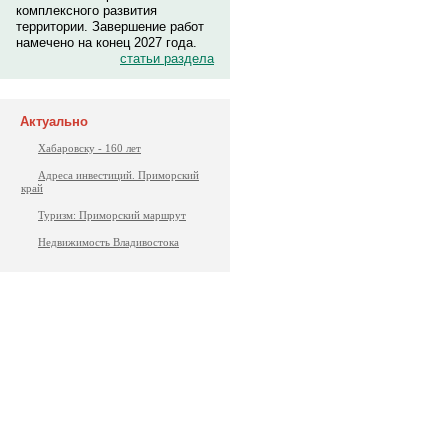
комплексного развития
территории. Завершение работ
намечено на конец 2027 года.
статьи раздела
Актуально
Хабаровску - 160 лет
Адреса инвестиций. Приморский
край
Туризм: Приморский маршрут
Недвижимость Владивостока