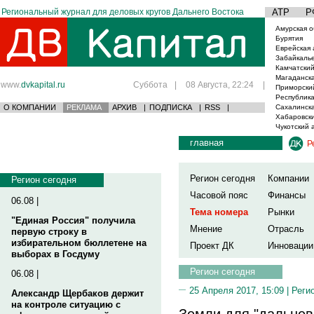
Региональный журнал для деловых кругов Дальнего Востока
АТР
Р
Амурская о
Бурятия
Еврейская 
Забайкаль
Камчатский
Магаданска
www.
dvkapital.ru
Суббота
|
08 Августа, 22:24
|
Приморски
Республика
О КОМПАНИИ
РЕКЛАМА
АРХИВ
|
ПОДПИСКА
|
RSS
|
Сахалинска
Хабаровски
Чукотский 
главная
Р
Регион сегодня
Компании
Регион сегодня
Часовой пояс
Финансы
06.08 |
Тема номера
Рынки
"Единая Россия" получила
Мнение
Отрасль
первую строку в
избирательном бюллетене на
Проект ДК
Инновации
выборах в Госдуму
Регион сегодня
06.08 |
25 Апреля 2017, 15:09 |
Реги
Александр Щербаков держит
на контроле ситуацию с
Земли для "дальнево