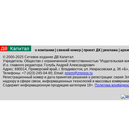
о компании
|
свежий номер
|
проект ДК
|
реклама
|
архи
© 2000-2025 Сетевое издание ДВ Капитал
Учредитель: Общество с ограниченной ответственностью "Издательская ко
И.о. главного редактора: Голубь Андрей Александрович
Адрес: 690014, Приморский край, г. Владивосток, ул. Некрасовская д. 36 «Б»
Телефоны: +7 (423) 245-04-85; Email:
priem@zrpress.ru
Регистрационный номер и дата принятия решения о регистрации: серия Эл
надзору в сфере связи, информационных технологий и массовых коммуник
Содержит информационную продукцию категории 18+.
Политика конфиден