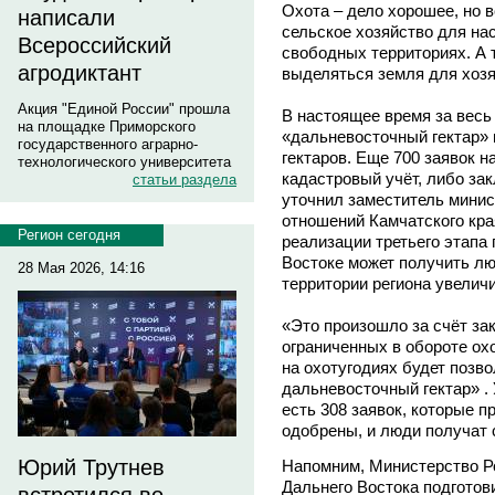
Охота – дело хорошее, но в
написали
сельское хозяйство для на
Всероссийский
свободных территориях. А т
агродиктант
выделяться земля для хоз
Акция "Единой России" прошла
В настоящее время за весь
на площадке Приморского
«дальневосточный гектар» 
государственного аграрно-
гектаров. Еще 700 заявок н
технологического университета
кадастровый учёт, либо зак
статьи раздела
уточнил заместитель мини
отношений Камчатского кра
Регион сегодня
реализации третьего этапа
Востоке может получить лю
28 Мая 2026, 14:16
территории региона увелич
«Это произошло за счёт за
ограниченных в обороте охо
на охотугодиях будет позв
дальневосточный гектар» .
есть 308 заявок, которые п
одобрены, и люди получат с
Юрий Трутнев
Напомним, Министерство Р
Дальнего Востока подготови