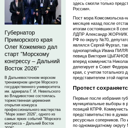
здесь смогли только пред
России».
Пост мэра Комсомольска-н
месяцев назад после отст
итогам состоявшихся 8 сен
Губернатор
ЛДПР Александр ЖОРНИК. 
Приморского края
РФ по округу №70, депутато
являлся Сергей Фургал, та
Олег Кожемяко дал
однопартийца Ивана ПИЛЯ
старт "Морскому
певица Виктория ЦЫГАНОВА
конгрессу – Дальний
вперед коммуниста Никола
делегирует в Совет Федера
Восток 2026"
края, с учетом тотального
представителем этой парти
В Дальневосточном морском
тренажерном центре Морского
государственного университета
Протест сохраняет
им. адмирала Г. И. Невельского
во Владивостоке состоялась
Первые после избрания гу
торжественная церемония
муниципальные выборы в р
открытия конкурса
позиций КПРФ. Коммунисты
профессионального мастерства
представительство в думах
"Море зовет 2026", одного из
самых ярких событий "Морского
ресурсных соперников. По 
конгресса – Дальний Восток
по одномандатному округу
2026".