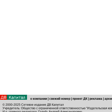
о компании
|
свежий номер
|
проект ДК
|
реклама
|
архи
© 2000-2025 Сетевое издание ДВ Капитал
Учредитель: Общество с ограниченной ответственностью "Издательская ко
И.о. главного редактора: Голубь Андрей Александрович