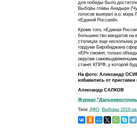
для победы было достаточн
Выборы главы Анадыря (Чук
голосов выиграл и.о. мэр
«Единой Россией».
Кроме того, «Единая Росси
большинство мандатов на 
столицах еще нескольких р
гордуме Биробиджана сфор
«ЕР» сможет, только объед
округам самовыдвиженцами
станет КПРФ, у которой буд
На фото: Александр ОС
избавились от приставки 
Александр САЛКОВ
Журнал "Дальневосточный 
Теги:
ДФО
Выборы 2019 на