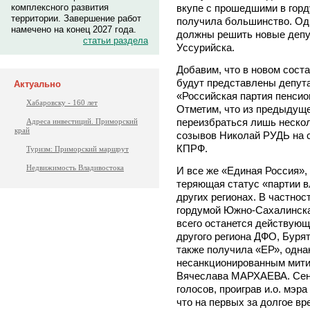
вкупе с прошедшими в гор
комплексного развития
территории. Завершение работ
получила большинство. Од
намечено на конец 2027 года.
должны решить новые депут
статьи раздела
Уссурийска.
Добавим, что в новом сост
будут представлены депута
Актуально
«Российская партия пенсио
Хабаровску - 160 лет
Отметим, что из предыдущ
переизбраться лишь нескол
Адреса инвестиций. Приморский
край
созывов Николай РУДЬ на 
КПРФ.
Туризм: Приморский маршрут
Недвижимость Владивостока
И все же «Единая Россия»,
теряющая статус «партии в
других регионах. В частнос
гордумой Южно-Сахалинска,
всего останется действую
другого региона ДФО, Бур
также получила «ЕР», одна
несанкционированным мити
Вячеслава МАРХАЕВА. Сена
голосов, проиграв и.о. мэ
что на первых за долгое в