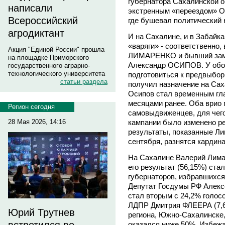
губернатора Сахалинской о
написали
экстренным «переездом» 
Всероссийский
где бушевал политический 
агродиктант
И на Сахалине, и в Забайк
«варяги» - соответственно
Акция "Единой России" прошла
ЛИМАРЕНКО и бывший заме
на площадке Приморского
Александр ОСИПОВ. У обо
государственного аграрно-
технологического университета
подготовиться к предвыбор
статьи раздела
получил назначение на Сах
Осипов стал временным гл
месяцами ранее. Оба врио 
Регион сегодня
самовыдвиженцев, для чего
28 Мая 2026, 14:16
кампании было изменено ре
результаты, показанные Л
сентября, разнятся кардин
На Сахалине Валерий Лимар
его результат (56,15%) ст
губернаторов, избравшихся
Депутат Госдумы РФ Алек
стал вторым с 24,2% голосо
ЛДПР Дмитрия ФЛЕЕРА (7,6%
Юрий Трутнев
региона, Южно-Сахалинске,
оказался ниже 50%. Избежа