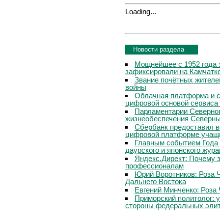
Loading...
Новости раздела
Мощнейшее с 1952 года 
зафиксировали на Камчатк
Звание почётных жителе
войны
Облачная платформа и 
цифровой основой сервиса
Парламентарии Северног
жизнеобеспечения Северны
Сбербанк предоставил в
цифровой платформе учащи
Главным событием Года 
даурского и японского жур
Яндекс.Директ: Почему з
профессионалам
Юрий Воротников: Роза 
Дальнего Востока
Евгений Минченко: Роза 
Приморский политолог: 
стороны федеральных эли