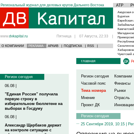
Региональный журнал для деловых кругов Дальнего Востока
АТР
Р
Амурская о
Бурятия
Еврейская 
Забайкаль
Камчатский
Магаданска
www.
dvkapital.ru
Пятница
|
07 Августа, 22:33
|
Приморски
Республика
О КОМПАНИИ
РЕКЛАМА
АРХИВ
|
ПОДПИСКА
|
RSS
|
Сахалинска
Хабаровски
Чукотский 
главная
Р
Регион сегодня
Компании
Регион сегодня
Часовой пояс
Финансы
06.08 |
Тема номера
Рынки
"Единая Россия" получила
Мнение
Отрасль
первую строку в
избирательном бюллетене на
Проект ДК
Инновации
выборах в Госдуму
Регион сегодня
06.08 |
25 Сентября 2019, 10:15 |
Рег
Александр Щербаков держит
на контроле ситуацию с
Оппозиция на вырос