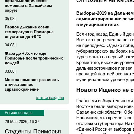
офтальмологической
помощью в Ханкайском
округе
Выборы-2019 на Дальнем 
администрирование регио
05.08 |
в муниципалитетах
Первое дыхание осени:
температура в Приморье
Если год назад Единый ден
опустится до +8 °C
Востока прогремел на всю 
не преподнес. Однако побе
04.08 |
губернаторских выборах на
Жара до +35: что ждет
туре только на первый взг
Приморье после тропических
Кроме того, высокий урове
дождей
дальневосточников привел к
03.08 |
правящей партией окончате
муниципальном уровне упр
Москва помогает развивать
отечественное
Нового Ищенко не 
здравоохранение
статьи раздела
Главными избирательными 
Востоке были выборы новых
Сахалинской области. Обе
Регион сегодня
Напомним, что кресло глав
29 Мая 2026, 16:37
отставкой губернатора Н
«Единой России» выборов в
Студенты Приморья