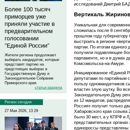
исследований Дмитрий Б
Более 100 тысяч
Вертикаль Жиринов
приморцев уже
приняли участие в
Уникальная для современн
предварительном
сложилась после 8 сентябр
прошлом году губернатору
голосовании
выстроить в регионе «верт
"Единой России"
партии. По итогам единого
получили подавляющее бол
Жители региона продолжают
парламенте, но и в думах д
выбирать кандидатов, которые
Комсомольска-на-Амуре.
представят партию на
предстоящих выборах в
Инициированное «Единой Р
Государственную Думу и
депутатами по партийным с
Законодательное Собрание
Приморского края.
пользу одномандатников сы
статьи раздела
власти» злую шутку. Во вс
Законодательную Думу рег
из 12 мандатов, распредел
Регион сегодня
Россия» получит только два
27 Мая 2026, 13:29
Хабаровского края созыва 
было 30 мест, а у КПРФ и Л
представительных органах
единороссы представлены 