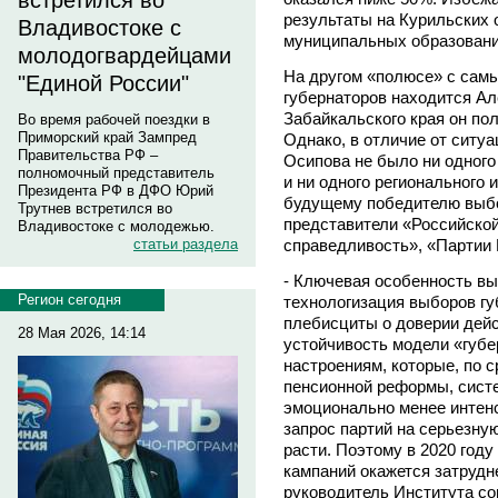
встретился во
результаты на Курильских о
Владивостоке с
муниципальных образовани
молодогвардейцами
На другом «полюсе» с сам
"Единой России"
губернаторов находится А
Забайкальского края он п
Во время рабочей поездки в
Приморский край Зампред
Однако, в отличие от ситу
Правительства РФ –
Осипова не было ни одного
полномочный представитель
и ни одного регионального
Президента РФ в ДФО Юрий
будущему победителю выб
Трутнев встретился во
представители «Российской
Владивостоке с молодежью.
статьи раздела
справедливость», «Партии 
- Ключевая особенность вы
Регион сегодня
технологизация выборов гу
плебисциты о доверии дей
28 Мая 2026, 14:14
устойчивость модели «губе
настроениям, которые, по 
пенсионной реформы, систе
эмоционально менее интен
запрос партий на серьезную
расти. Поэтому в 2020 году
кампаний окажется затрудне
руководитель Института со