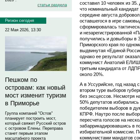
составил 10 человек из 35.
статьи раздела
что номинальный кандида
середине августа добровол
оставшегося в игре само
Регион сегодня
сформировалась тактическ
22 Мая 2026, 13:30
и незарегистрированной «П
получились и довыборы в 
Приморского края по одном
выдвинутая «Единой Росс
однако ее результат оказал
коммунист Анатолий ЕЛИШО
третьим кандидата от ЛДП
около 20%.
Пешком по
А в Уссурийске, год назад
островам: как новый
втором туре выборов губер
мост изменит туризм
без эксцессов. Несмотря н
50% депутатов избирались 
в Приморье
победителем выборов в дум
Группа компаний "Остов"
КПРФ. Наутро после выбор
планирует построить мост,
пересчета голосов на неско
который свяжет Русский остров
забаррикадировавшись в п
с островом Елены. Переправа
избирательной комиссии. П
станет первым этапом
коммунистами мандатов сос
масштабного проекта