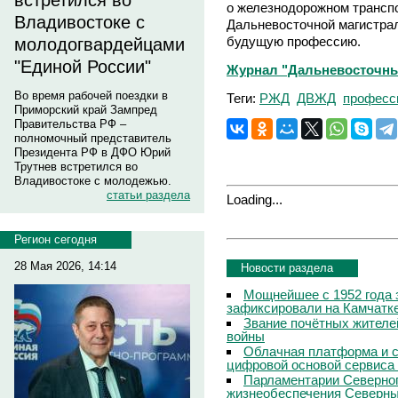
встретился во
о железнодорожном транспо
Владивостоке с
Дальневосточной магистрал
будущую профессию.
молодогвардейцами
"Единой России"
Журнал "Дальневосточны
Во время рабочей поездки в
Теги:
РЖД
ДВЖД
професс
Приморский край Зампред
Правительства РФ –
полномочный представитель
Президента РФ в ДФО Юрий
Трутнев встретился во
Владивостоке с молодежью.
статьи раздела
Loading...
Регион сегодня
28 Мая 2026, 14:14
Новости раздела
Мощнейшее с 1952 года 
зафиксировали на Камчатк
Звание почётных жителе
войны
Облачная платформа и 
цифровой основой сервиса
Парламентарии Северног
жизнеобеспечения Северны