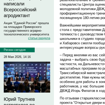
написали
специалисты Центра оценки
молодежной политики ДВЖ
Всероссийский
профориентационную тренин
агродиктант
посвященную 180-летию рос
Акция "Единой России" прошла
Важнейшими мероприятиями
на площадке Приморского
стола с представителями 
государственного аграрно-
телемоста с руководством
технологического университета
статьи раздела
школьники в студиях город
и Хабаровск смогли пообща
интересующие вопросы рук
Регион сегодня
– Перед многими из вас сей
28 Мая 2026, 14:16
задача – выбрать свою бу
частности, на Дальневосто
масштабных программ по р
Транссибирской магистрале
десятилетие. Нам нужны м
особенно для работы в зон
работников, у нас большие 
ДВЖД Игорь Филатов в ходе
По отзывам старшеклассни
Юрий Трутнев
проекта "Открытые двери к