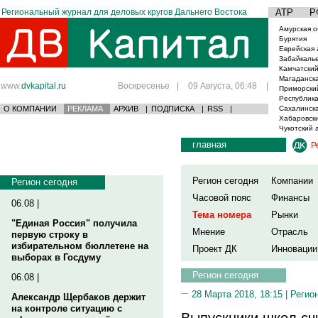
Региональный журнал для деловых кругов Дальнего Востока
АТР
Р
Амурская о
Бурятия
Еврейская 
Забайкаль
Камчатский
Магаданска
www.
dvkapital.ru
Воскресенье
|
09 Августа, 06:48
|
Приморски
Республика
О КОМПАНИИ
РЕКЛАМА
АРХИВ
|
ПОДПИСКА
|
RSS
|
Сахалинска
Хабаровски
Чукотский 
главная
Р
Регион сегодня
Компании
Регион сегодня
Часовой пояс
Финансы
06.08 |
Тема номера
Рынки
"Единая Россия" получила
Мнение
Отрасль
первую строку в
избирательном бюллетене на
Проект ДК
Инновации
выборах в Госдуму
Регион сегодня
06.08 |
28 Марта 2018, 18:15 |
Регио
Александр Щербаков держит
на контроле ситуацию с
Выпускники школ сч