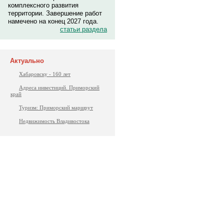
комплексного развития
территории. Завершение работ
намечено на конец 2027 года.
статьи раздела
Актуально
Хабаровску - 160 лет
Адреса инвестиций. Приморский
край
Туризм: Приморский маршрут
Недвижимость Владивостока