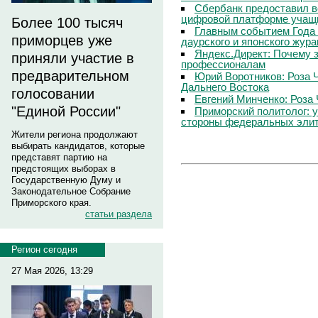
Сбербанк предоставил в
цифровой платформе учащи
Более 100 тысяч
Главным событием Года 
приморцев уже
даурского и японского жур
Яндекс.Директ: Почему з
приняли участие в
профессионалам
предварительном
Юрий Воротников: Роза 
Дальнего Востока
голосовании
Евгений Минченко: Роза 
"Единой России"
Приморский политолог: 
стороны федеральных эли
Жители региона продолжают
выбирать кандидатов, которые
представят партию на
предстоящих выборах в
Государственную Думу и
Законодательное Собрание
Приморского края.
статьи раздела
Регион сегодня
27 Мая 2026, 13:29