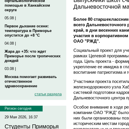
офтальмологической
Дальневосточной ма
помощью в Ханкайском
округе
05.08 |
Более 80 старшеклассни
всего Дальневосточного 
Первое дыхание осени:
край, в дни весенних кан
температура в Приморье
участия в корпоративном
опустится до +8 °C
ОАО "РЖД".
04.08 |
Социальный проект для уче
Жара до +35: что ждет
рамках Целевой программы
Приморье после тропических
дождей
года. Цель проекта - форми
укрепление ее имиджа в гл
03.08 |
воспитание патриотизма и г
Москва помогает развивать
Участники проекта посетил
отечественное
здравоохранение
железнодорожного узла Хаб
системой подготовки кадро
статьи раздела
Дальневосточного центра 
Особое внимание в ходе ре
Регион сегодня
компании ОАО "РЖД" было у
29 Мая 2026, 16:37
них были организованы поз
историческим местам города
Студенты Приморья
развлекательные и тренинг