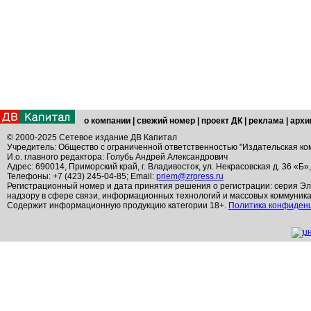
о компании
|
свежий номер
|
проект ДК
|
реклама
|
архи
© 2000-2025 Сетевое издание ДВ Капитал
Учредитель: Общество с ограниченной ответственностью "Издательская ко
И.о. главного редактора: Голубь Андрей Александрович
Адрес: 690014, Приморский край, г. Владивосток, ул. Некрасовская д. 36 «Б»
Телефоны: +7 (423) 245-04-85; Email:
priem@zrpress.ru
Регистрационный номер и дата принятия решения о регистрации: серия Эл
надзору в сфере связи, информационных технологий и массовых коммуник
Содержит информационную продукцию категории 18+.
Политика конфиден