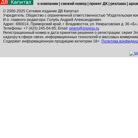
о компании
|
свежий номер
|
проект ДК
|
реклама
|
архи
© 2000-2025 Сетевое издание ДВ Капитал
Учредитель: Общество с ограниченной ответственностью "Издательская ко
И.о. главного редактора: Голубь Андрей Александрович
Адрес: 690014, Приморский край, г. Владивосток, ул. Некрасовская д. 36 «Б»
Телефоны: +7 (423) 245-04-85; Email:
priem@zrpress.ru
Регистрационный номер и дата принятия решения о регистрации: серия Эл
надзору в сфере связи, информационных технологий и массовых коммуник
Содержит информационную продукцию категории 18+.
Политика конфиден