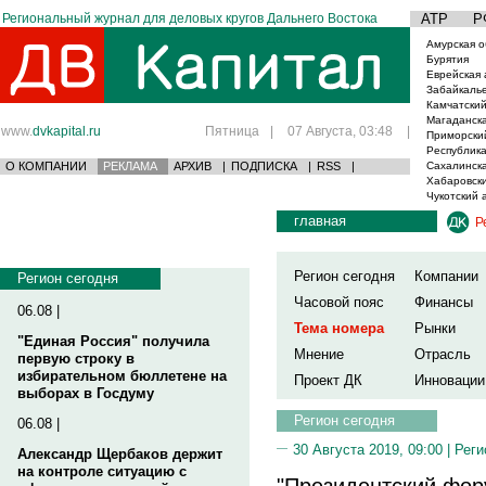
Региональный журнал для деловых кругов Дальнего Востока
АТР
Р
Амурская о
Бурятия
Еврейская 
Забайкаль
Камчатский
Магаданска
www.
dvkapital.ru
Пятница
|
07 Августа, 03:48
|
Приморски
Республика
О КОМПАНИИ
РЕКЛАМА
АРХИВ
|
ПОДПИСКА
|
RSS
|
Сахалинска
Хабаровски
Чукотский 
главная
Р
Регион сегодня
Компании
Регион сегодня
Часовой пояс
Финансы
06.08 |
Тема номера
Рынки
"Единая Россия" получила
Мнение
Отрасль
первую строку в
избирательном бюллетене на
Проект ДК
Инновации
выборах в Госдуму
Регион сегодня
06.08 |
30 Августа 2019, 09:00 |
Реги
Александр Щербаков держит
на контроле ситуацию с
"Президентский фо