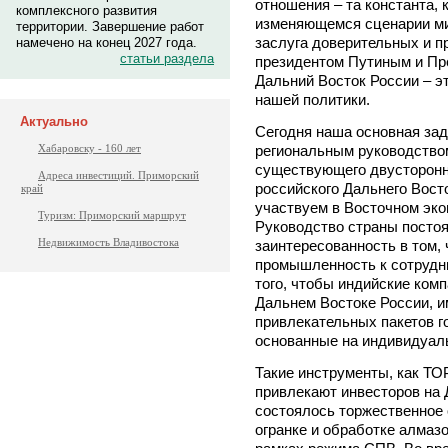
отношения – та константа, 
комплексного развития
изменяющемся сценарии мир
территории. Завершение работ
заслуга доверительных и 
намечено на конец 2027 года.
статьи раздела
президентом Путиным и Пр
Дальний Восток России – э
нашей политики.
Актуально
Сегодня наша основная зада
региональным руководство
Хабаровску - 160 лет
существующего двусторонн
Адреса инвестиций. Приморский
российского Дальнего Восто
край
участвуем в Восточном эк
Туризм: Приморский маршрут
Руководство страны посто
Недвижимость Владивостока
заинтересованность в том,
промышленность к сотрудни
того, чтобы индийские ком
Дальнем Востоке России, 
привлекательных пакетов г
основанные на индивидуал
Такие инструменты, как ТО
привлекают инвесторов на 
состоялось торжественное
огранке и обработке алмазо