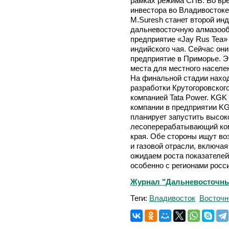
рамках режима СПВ. Во вре
инвестора во Владивостоке
M.Suresh станет второй ин
дальневосточную алмазоо
предприятие «Jay Rus Tea»
индийского чая. Сейчас он
предприятие в Приморье. Э
места для местного населе
На финальной стадии нахо
разработки Крутогоровског
компанией Tata Power. KGK
компании в предприятии KGK 
планирует запустить высо
лесоперерабатывающий ком
края. Обе стороны ищут во
и газовой отрасли, включая
ожидаем роста показателей
особенно с регионами росс
Журнал "Дальневосточный 
Теги:
Владивосток
Восточн