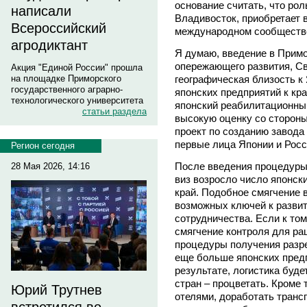
основание считать, что рол
написали
Владивосток, приобретает 
Всероссийский
международном сообществ
агродиктант
Я думаю, введение в Примо
опережающего развития, Св
Акция "Единой России" прошла
географическая близость к
на площадке Приморского
государственного аграрно-
японских предприятий к кр
технологического университета
японский реабилитационны
статьи раздела
высокую оценку со стороны
проект по созданию завода
первые лица Японии и Росс
Регион сегодня
После введения процедуры
28 Мая 2026, 14:16
виз возросло число японс
край. Подобное смягчение в
возможных ключей к развит
сотрудничества. Если к то
смягчение контроля для ра
процедуры получения разреш
еще больше японских предп
результате, логистика буде
стран – процветать. Кроме 
Юрий Трутнев
отелями, доработать транс