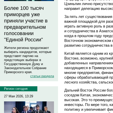
Цзиньпин лично присутство
Более 100 тысяч
направит делегацию высоко
приморцев уже
За пять лет существования
приняли участие в
важной площадкой для разв
играть активную роль в ра
предварительном
и сотрудничества в Азиатс
голосовании
когда в прошлом году пред
"Единой России"
Восточном экономическом 
развитию сотрудничества в
Жители региона продолжают
выбирать кандидатов, которые
Китай является одним из к
представят партию на
Востоке, возможно, крупне
предстоящих выборах в
добавленных направлениях
Государственную Думу и
находящиеся в Приморском 
Законодательное Собрание
Приморского края.
многие предприятия, финан
статьи раздела
сферы обрабатывающей пр
лесного хозяйства, сельско
Регион сегодня
Дальний Восток России бог
соседом Китая, экономиче
27 Мая 2026, 13:29
высокая. Это то преимущес
инвесторы. По мере того, 
политику и увеличивает фи