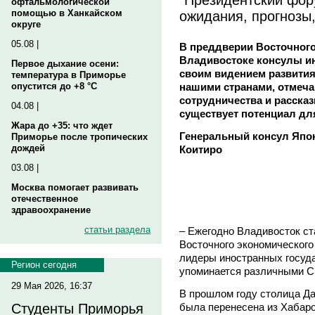
офтальмологической
ожидания, прогнозы
помощью в Ханкайском
округе
05.08 |
В преддверии Восточног
Владивостоке консулы и
Первое дыхание осени:
своим видением развити
температура в Приморье
нашими странами, отмеч
опустится до +8 °C
сотрудничества и рассказ
04.08 |
существует потенциал для
Жара до +35: что ждет
Генеральный консул Япо
Приморье после тропических
дождей
Коитиро
03.08 |
Москва помогает развивать
отечественное
здравоохранение
статьи раздела
– Ежегодно Владивосток с
Восточного экономического
лидеры иностранных государ
Регион сегодня
упоминается различными С
29 Мая 2026, 16:37
В прошлом году столица Да
была перенесена из Хабаро
Студенты Приморья