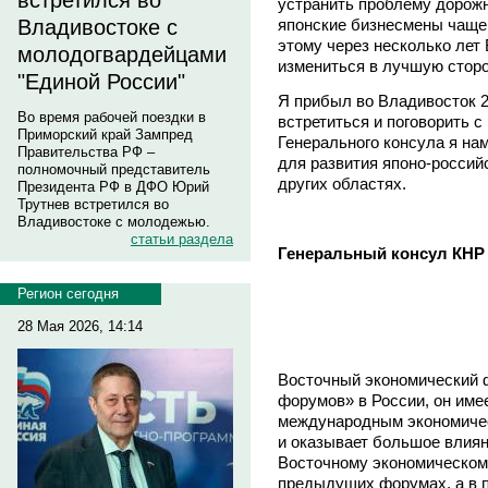
встретился во
устранить проблему дорожн
японские бизнесмены чаще 
Владивостоке с
этому через несколько лет
молодогвардейцами
измениться в лучшую сторо
"Единой России"
Я прибыл во Владивосток 27
Во время рабочей поездки в
встретиться и поговорить 
Приморский край Зампред
Генерального консула я н
Правительства РФ –
для развития японо-россий
полномочный представитель
других областях.
Президента РФ в ДФО Юрий
Трутнев встретился во
Владивостоке с молодежью.
статьи раздела
Генеральный консул КНР
Регион сегодня
28 Мая 2026, 14:14
Восточный экономический 
форумов» в России, он име
международным экономичес
и оказывает большое влиян
Восточному экономическом
предыдущих форумах, а в 