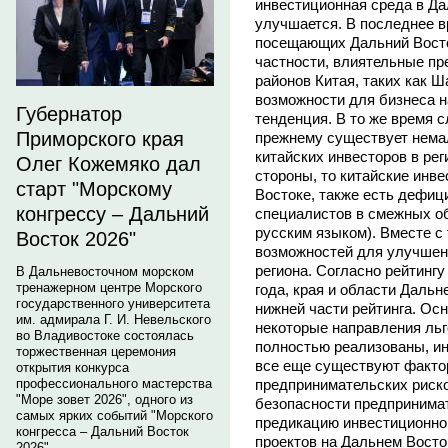
инвестиционная среда в Да
улучшается. В последнее в
посещающих Дальний Восток
частности, влиятельные п
районов Китая, таких как Ш
возможности для бизнеса 
Губернатор
тенденция. В то же время с
Приморского края
прежнему существует нема
китайских инвесторов в рег
Олег Кожемяко дал
стороны, то китайские инв
старт "Морскому
Востоке, также есть дефи
конгрессу – Дальний
специалистов в смежных об
русским языком). Вместе с
Восток 2026"
возможностей для улучшен
региона. Согласно рейтинг
В Дальневосточном морском
тренажерном центре Морского
года, края и области Даль
государственного университета
нижней части рейтинга. Ос
им. адмирала Г. И. Невельского
некоторые направления льг
во Владивостоке состоялась
полностью реализованы, ин
торжественная церемония
все еще существуют факто
открытия конкурса
предпринимательских риско
профессионального мастерства
"Море зовет 2026", одного из
безопасности предпринима
самых ярких событий "Морского
предикацию инвестиционно
конгресса – Дальний Восток
проектов на Дальнем Восток
2026".