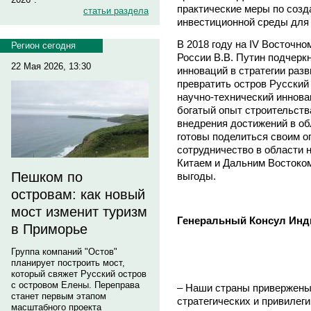
практические меры по созд
статьи раздела
инвестиционной среды для
В 2018 году на IV Восточн
Регион сегодня
России В.В. Путин подчерк
22 Мая 2026, 13:30
инноваций в стратегии раз
превратить остров Русский
научно-технический иннова
богатый опыт строительств
внедрения достижений в о
готовы поделиться своим о
сотрудничество в области 
Китаем и Дальним Востоком
Пешком по
выгоды.
островам: как новый
мост изменит туризм
Генеральный Консул Инд
в Приморье
Группа компаний "Остов"
планирует построить мост,
который свяжет Русский остров
с островом Елены. Переправа
– Наши страны привержены
станет первым этапом
стратегических и привилег
масштабного проекта